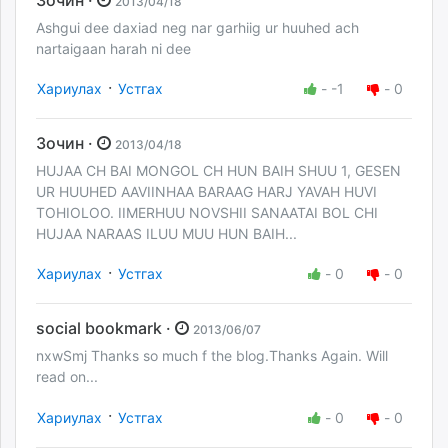
Зочин ·
2013/04/18
Ashgui dee daxiad neg nar garhiig ur huuhed ach
nartaigaan harah ni dee
·
Хариулах
Устгах
-
-1
-
0
Зочин ·
2013/04/18
HUJAA CH BAI MONGOL CH HUN BAIH SHUU 1, GESEN
UR HUUHED AAVIINHAA BARAAG HARJ YAVAH HUVI
TOHIOLOO. IIMERHUU NOVSHII SANAATAI BOL CHI
HUJAA NARAAS ILUU MUU HUN BAIH...
·
Хариулах
Устгах
-
0
-
0
social bookmark ·
2013/06/07
nxwSmj Thanks so much f the blog.Thanks Again. Will
read on...
·
Хариулах
Устгах
-
0
-
0