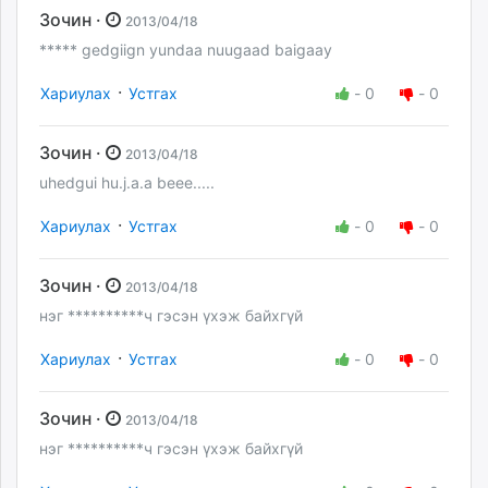
Зочин ·
2013/04/18
***** gedgiign yundaa nuugaad baigaay
·
Хариулах
Устгах
-
0
-
0
Зочин ·
2013/04/18
uhedgui hu.j.a.a beee.....
·
Хариулах
Устгах
-
0
-
0
Зочин ·
2013/04/18
нэг **********ч гэсэн үхэж байхгүй
·
Хариулах
Устгах
-
0
-
0
Зочин ·
2013/04/18
нэг **********ч гэсэн үхэж байхгүй