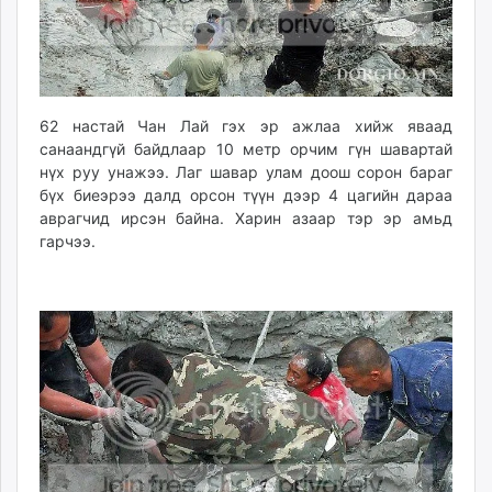
ikon.mn
mnb.mn
Livetv.mn
Eguur.mn
62 настай Чан Лай гэх эр ажлаа хийж яваад
24tsag.mn
санаандгүй байдлаар 10 метр орчим гүн шавартай
shuud.mn
нүх руу унажээ. Лаг шавар улам доош сорон бараг
eagle.mn
бүх биеэрээ далд орсон түүн дээр 4 цагийн дараа
ergelt.mn
аврагчид ирсэн байна.
Харин азаар тэр эр амьд
zarig.mn
гарчээ.
today.mn
zuv.mn
mminfo.mn
ugluu.mn
urlag.mn
unen.mn
asu.mn
shudarga.mn
shuurhai.mn