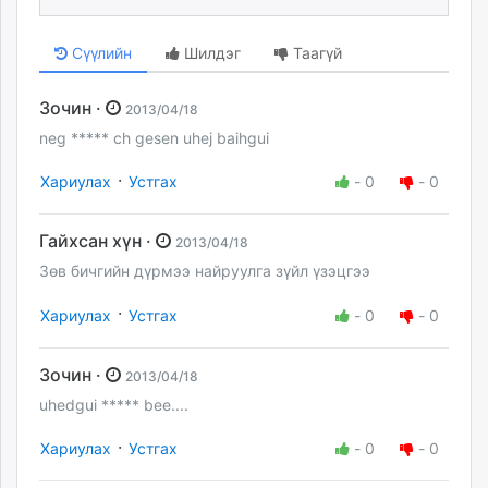
Сүүлийн
Шилдэг
Таагүй
Зочин ·
2013/04/18
neg ***** ch gesen uhej baihgui
·
Хариулах
Устгах
-
0
-
0
Гайхсан хүн ·
2013/04/18
Зөв бичгийн дүрмээ найруулга зүйл үзэцгээ
·
Хариулах
Устгах
-
0
-
0
Зочин ·
2013/04/18
uhedgui ***** bee....
·
Хариулах
Устгах
-
0
-
0