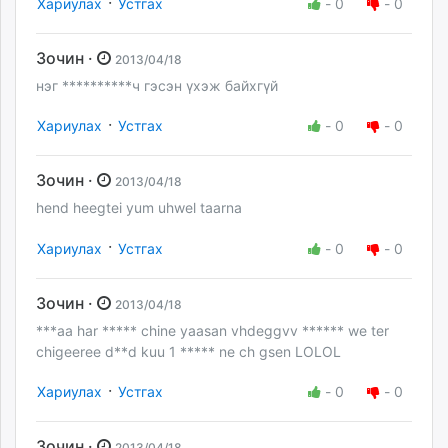
·
Хариулах
Устгах
-
0
-
0
Зочин ·
2013/04/18
нэг **********ч гэсэн үхэж байхгүй
·
Хариулах
Устгах
-
0
-
0
Зочин ·
2013/04/18
hend heegtei yum uhwel taarna
·
Хариулах
Устгах
-
0
-
0
Зочин ·
2013/04/18
***aa har ***** chine yaasan vhdeggvv ****** we ter
chigeeree d**d kuu 1 ***** ne ch gsen LOLOL
·
Хариулах
Устгах
-
0
-
0
Зочин ·
2013/04/18