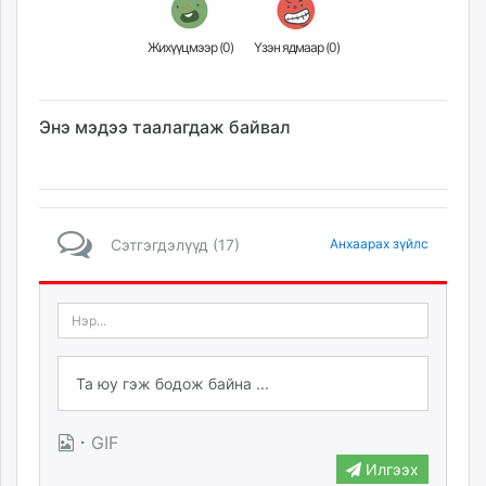
Жихүүцмээр (
0
)
Үзэн ядмаар (
0
)
Энэ мэдээ таалагдаж байвал
Сэтгэгдэлүүд (17)
Анхаарах зүйлс
·
GIF
Илгээх