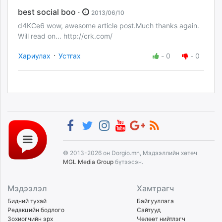
best social boo ·
2013/06/10
d4KCe6 wow, awesome article post.Much thanks again.
Will read on... http://crk.com/
·
Хариулах
Устгах
-
0
-
0
© 2013-2026 он Dorgio.mn, Мэдээллийн хөтөч
MGL Media Group
бүтээсэн.
Мэдээлэл
Хамтрагч
Бидний тухай
Байгууллага
Редакцийн бодлого
Сайтууд
Зохиогчийн эрх
Чөлөөт нийтлэгч