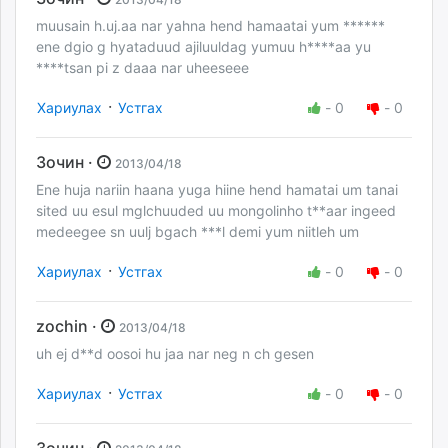
muusain h.uj.aa nar yahna hend hamaatai yum ******
ene dgio g hyataduud ajiluuldag yumuu h****aa yu
****tsan pi z daaa nar uheeseee
·
Хариулах
Устгах
-
0
-
0
Зочин ·
2013/04/18
Ene huja nariin haana yuga hiine hend hamatai um tanai
sited uu esul mglchuuded uu mongolinho t**aar ingeed
medeegee sn uulj bgach ***l demi yum niitleh um
·
Хариулах
Устгах
-
0
-
0
zochin ·
2013/04/18
uh ej d**d oosoi hu jaa nar neg n ch gesen
·
Хариулах
Устгах
-
0
-
0