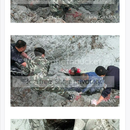
unuudur.mn
isee.mn
mglradio.com
fact.mn
itoim.mn
tumen.mn
shuum.mn
times.mn
tvmongolia.mn
mass.mn
unegui.mn
assa.mn
toim.mn
tac.mn
paparazzi.mn
unread.today