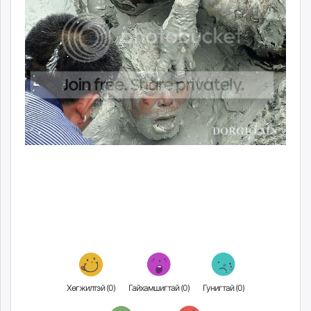
Хөгжилтэй (
0
)
Гайхамшигтай (
0
)
Гунигтай (
0
)