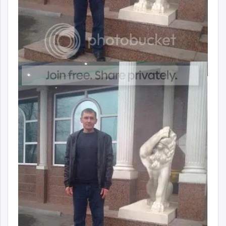
unuudur.mn
isee.mn
mglradio.com
fact.mn
itoim.mn
tumen.mn
shuum.mn
times.mn
tvmongolia.mn
mass.mn
unegui.mn
assa.mn
toim.mn
tac.mn
paparazzi.mn
unread.today