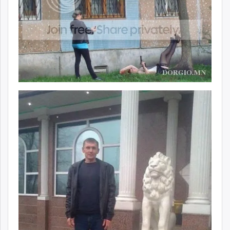
ikon.mn
mnb.mn
Livetv.mn
Eguur.mn
24tsag.mn
shuud.mn
eagle.mn
ergelt.mn
zarig.mn
today.mn
zuv.mn
mminfo.mn
ugluu.mn
urlag.mn
unen.mn
asu.mn
shudarga.mn
shuurhai.mn