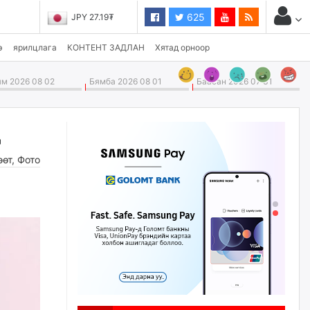
625
JPY 27.19₮
CHF 3,824.26₮
э
ярилцлага
КОНТЕНТ ЗАДЛАН
Хятад орноор
м 2026 08 02
Бямба 2026 08 01
Баасан 2026 07 31
д
өөт
,
Фото