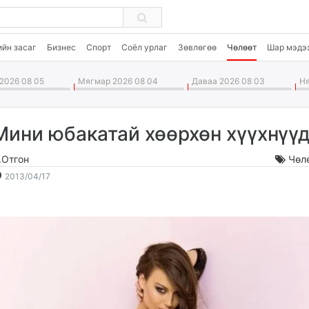
ийн засаг
Бизнес
Спорт
Соёл урлаг
Зөвлөгөө
Чөлөөт
Шар мэдэ
2026 08 05
Мягмар 2026 08 04
Даваа 2026 08 03
Ня
Мини юбакатай хөөрхөн хүүхнүү
.Отгон
Чөл
2013-
2026-
2013/04/17
04-
08-
17
06
22:06:40
09:57:20