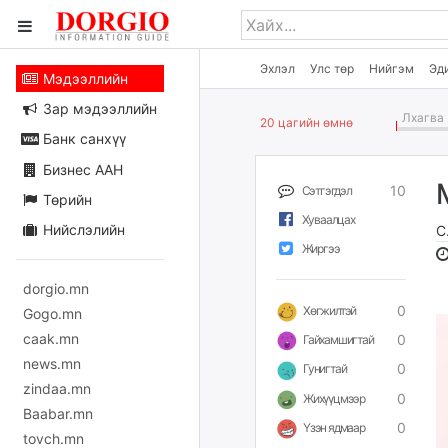
Эхлэл
Улс төр
Нийгэм
Эд
Мэдээллийн
Зар мэдээллийн
Лхагва 
20 цагийн өмнө
Банк санхүү
Бизнес ААН
10
Сэтгэгдэл
Төрийн
Хуваалцах
Нийслэлийн
С
Жиргээ
dorgio.mn
0
Хөгжилтэй
Gogo.mn
caak.mn
0
Гайхамшигтай
news.mn
0
Гунигтай
zindaa.mn
0
Жихүүцмээр
Baabar.mn
0
Үзэн ядмаар
tovch.mn