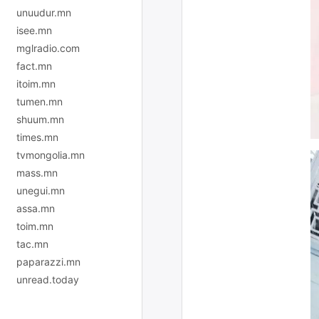
unuudur.mn
isee.mn
mglradio.com
fact.mn
itoim.mn
tumen.mn
shuum.mn
times.mn
tvmongolia.mn
mass.mn
unegui.mn
assa.mn
toim.mn
tac.mn
paparazzi.mn
unread.today