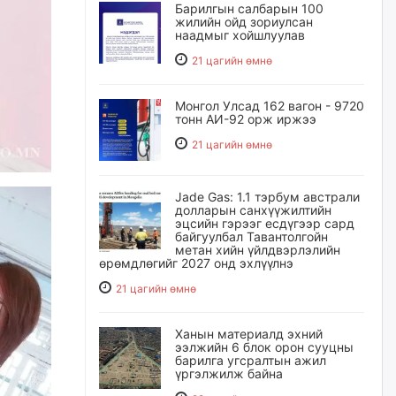
Барилгын салбарын 100
жилийн ойд зориулсан
наадмыг хойшлуулав
21 цагийн өмнө
Монгол Улсад 162 вагон - 9720
тонн АИ-92 орж иржээ
21 цагийн өмнө
Jade Gas: 1.1 тэрбум австрали
долларын санхүүжилтийн
эцсийн гэрээг есдүгээр сард
байгуулбал Тавантолгойн
метан хийн үйлдвэрлэлийн
өрөмдлөгийг 2027 онд эхлүүлнэ
21 цагийн өмнө
Ханын материалд эхний
ээлжийн 6 блок орон сууцны
барилга угсралтын ажил
үргэлжилж байна