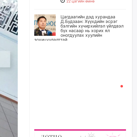
22 цагийн өмнө
Цагдаагийн дэд хурандаа
Д.Будзаан: Хүүхдийн эсрэг
бэлгийн хүчирхийлэл үйлдвэл
бүх насаар нь хорих ял
оногдуулах хуулийн
зохицуулалттай
22 цагийн өмнө
“Аяллын газрын зураг”-ийн
хэвлэмэл хувилбарыг Голомт
банкны салбараас үнэ
төлбөргүй авах боломжтой
22 цагийн өмнө
ЕБС-ийн захирлын үүргийг түр
орлон гүйцэтгэгч
манаачтайгаа бүлэглэн
эзэмшлийнх нь дансаар заал,
зогсоолын төлбөр ₮121.5
саяыг авчээ
22 цагийн өмнө