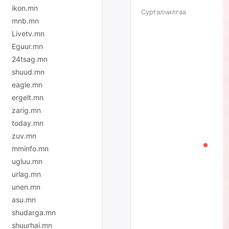
ikon.mn
Сурталчилгаа
mnb.mn
Livetv.mn
Eguur.mn
24tsag.mn
shuud.mn
eagle.mn
ergelt.mn
zarig.mn
today.mn
zuv.mn
mminfo.mn
ugluu.mn
urlag.mn
unen.mn
asu.mn
shudarga.mn
shuurhai.mn