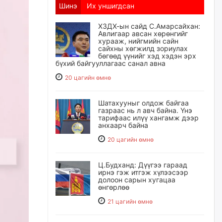
Шинэ
Их уншигдсан
ХЗДХ-ын сайд С.Амарсайхан:
Авлигаар авсан хөрөнгийг
хурааж, нийгмийн сайн
сайхны хөгжилд зориулах
бөгөөд үүнийг хэд хэдэн эрх
бүхий байгууллагаас санал авна
20 цагийн өмнө
Шатахууныг олдож байгаа
газраас нь л авч байна. Үнэ
тарифаас илүү хангамж дээр
анхаарч байна
20 цагийн өмнө
Ц.Будханд: Дүүгээ гараад
ирнэ гэж итгэж хүлээсээр
долоон сарын хугацаа
өнгөрлөө
21 цагийн өмнө