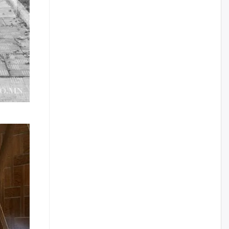
дараа гэнэтийн усархаг бороо
орж болзошгүй байгаа тул үер
усны аюулаас сэрэмжилнэ үү
өчигдѳр
Д.Батлут: “Зэв” сумны
үйлдвэрийг ашиглалтад
оруулж, гурван нэр төрлийг
үйлдвэрлэн дотоодын
хэрэгцээнд нийлүүлж эхэлсэн
өчигдѳр
КOП-17 бага хуралд
оролцохоор 5,000 орчим
зочид төлөөлөгч манай улсад
ирнэ
өчигдѳр
БНХАУ-аас 2,000 тонн дизель
түлш, 2,000 тонн онгоцны түлш
ачигдахад бэлэн болсон
өчигдѳр