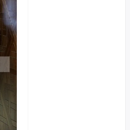
Орон нутгийн замын
хураамжийг ₮10,000
болгосныг ЦУЦЛАХ өргөдөл
санаачилжээ
өчигдѳр
Баабар: Монгол хэлний
залгиур хоолойн “У” эгшиг
өчигдѳр
3, 4 дүгээр хорооллын эцсээс
Саппоро хүртэлх авто замын
хучилтын ажлыг есдүгээр
сарын 20-ны дотор дуусгана
өчигдѳр
Нийслэлийн засаг даргын
орлогч асан Т.Даваадалай
нарт холбогдох ₮5.2 тэрбумын
авлигын хэргийг прокурорт