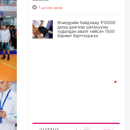
7 цагийн өмнө
Өчигдрийн байдлаар ₮10000
доош дүнгээр шатахууны
худалдан авалт хийсэн 1500
баримт бүртгэгджээ
8 цагийн өмнө
Шатахуун олголтыг 50,000
төгрөгөөр хязгаарласныг
нэмэгдүүлж 100,000 төгрөгт
хүргэхээр судалж байгаа
8 цагийн өмнө
Ц.Сандаг-Очир: COP17 ба
COP31 хурлын уялдаа нь
Риогийн гурван конвенцын
нэгдсэн хэрэгжилтийг ахиулах
чухал алхам болно
9 цагийн өмнө