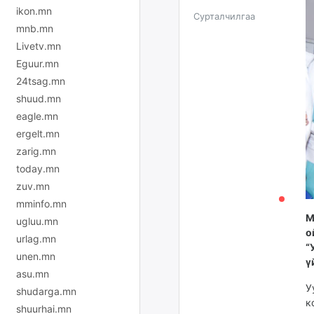
ikon.mn
Сурталчилгаа
mnb.mn
Livetv.mn
Eguur.mn
24tsag.mn
shuud.mn
eagle.mn
ergelt.mn
zarig.mn
today.mn
zuv.mn
mminfo.mn
М
ugluu.mn
о
urlag.mn
“
unen.mn
ү
asu.mn
У
shudarga.mn
к
shuurhai.mn