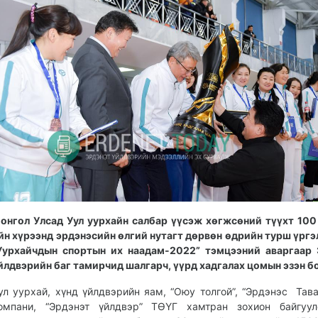
онгол Улсад Уул уурхайн салбар үүсэж хөгжсөний түүхт 10
йн хүрээнд эрдэнэсийн өлгий нутагт дөрвөн өдрийн турш үрг
Уурхайчдын спортын их наадам-2022” тэмцээний аваргаар 
йлдвэрийн баг тамирчид шалгарч, үүрд хадгалах цомын эзэн б
ул уурхай, хүнд үйлдвэрийн яам, “Оюу толгой”, “Эрдэнэс Тава
омпани, “Эрдэнэт үйлдвэр” ТӨҮГ хамтран зохион байгуул