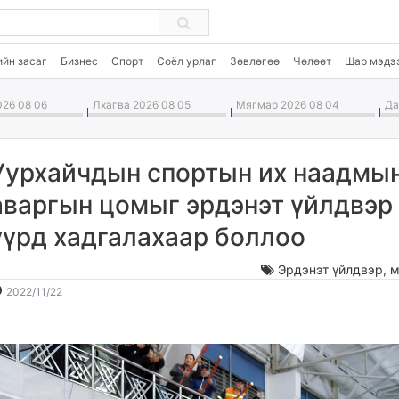
ийн засаг
Бизнес
Спорт
Соёл урлаг
Зөвлөгөө
Чөлөөт
Шар мэдэ
26 08 06
Лхагва 2026 08 05
Мягмар 2026 08 04
Дав
Уурхайчдын спортын их наадмы
аваргын цомыг эрдэнэт үйлдвэр
үүрд хадгалахаар боллоо
Эрдэнэт үйлдвэр
,
м
2022-
2026-
2022/11/22
11-
08-
22
07
10:20:28
20:10:58