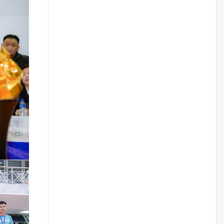
үйлчилгээний ажилтнуудын
ХАРИЛЦАА хандлагатай
холбоотой ГОМДОЛ их байгааг
дурдлаа
өчигдѳр
Бариста хийх нь залуусын
дунд яагаад трэнд болов
өчигдѳр
Өмгөөлөгч Б.Оюунбилэг:
"Урьхан" Б.Чинбат гэж хүн
бизнес хамтрагчаа гүтгэж
хууль хяналтын байгууллагаар
шалгуулж, торны цаана
суулгана гэх мэтээр дарамталдаг
өчигдѳр
Д.Амарбаясгалан:
Шатахууныхаа 97 хувийг нэг
улсаас авдаг хараат байдлаа
зогсоож, Арабын орнуудаас