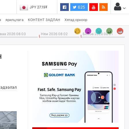
625
JPY 27.19₮
э
ярилцлага
КОНТЕНТ ЗАДЛАН
Хятад орноор
аа 2026 08 03
Ням 2026 08 02
Бямба 2026 08 01
н
эдээлэл