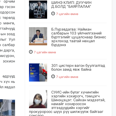
0 орчим
ШИНЭ КЛИП: ДУУЧИН
Д.БОЛД "БАЯРЛАЛАА"
ар гэсэн
одорсон
7 цагийн өмнө
с төрөлд
р мөнгө,
гтэйчүүд
Б.Пүрэвдагва: Найман
салбарын 103 үйлчилгээний
-ын эзэд
бүртгэлийг цуцалснаар бизнес
лыг Уул
эрхлэхэд таатай нөхцөл
н салбар
бүрдэнэ
н дарга,
7 цагийн өмнө
амсүрэн,
 зохион
301 цистерн вагон буулгалтад
болон замд явж байна
 өдрүүд
7 цагийн өмнө
ч хүч нь
йл явдал
СУИС-ийн бүлэг хүчингийн
хэргийн хохирогч, тэмцэгч
Шинэцэцэг: Сайхан мэдээтэй,
намайг хохироосон
этгээдүүдийн хэргийг
прокуророос шүүх рүү шилжүүлж байгааг
сонслоо