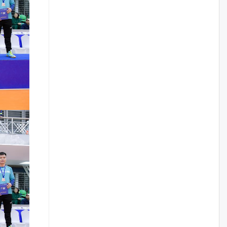
нийлүүлэх ажлыг сэргээх
ёстой
өчигдѳр
Худалдагч Н.Амарзаяа:
Дэлгүүрийн 32 хуудастай
өрийн дэвтэр долоо хоногт л
дүүрдэг
өчигдѳр
АИ-92 шатахууны нийлүүлэлт
тасралтгүй үргэлжилж байна
өчигдѳр
I ангийн цахим бүртгэл энэ
сарын 17-ноос эхэлнэ
өчигдѳр
Үндсэн хууль зөрчсөн
Х.Булгантуяа, үндэсний эв