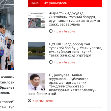
Шинэ
Их уншигдсан
Амралтын өдрүүдэд
Энхтайвны гүүрний баруун,
зүүн талын туслах авто замыг
хааж, засварлана
4 цагийн өмнө
ЦУОШГ: Голд ороод хөл
тулахгүй бол буц. Усны урсгал,
нүх, хуйлрал гэнэт хүнийг
татаж живэхэд хүргэдэг
4 цагийн өмнө
Б.Дашпүрэв: Аялал
0 жилийн
жуулчлалын үйлчилгээ
элжилсэн
эрхэлдэг иргэд таних
тэмдгийн хүрээгээр
Эрдэнэт
шатахууныг хязгаарлалтгүй
оллоо.
авах боломжтой
6 цагийн өмнө
нтолгой”
сан тус