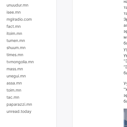
н
unuudur.mn
т
isee.mn
т
Э
mglradio.com
а
fact.mn
э
itoim.mn
м
tumen.mn
б
shuum.mn
у
times.mn
ү
"
tvmongolia.mn
“
mass.mn
б
unegui.mn
assa.mn
У
"
toim.mn
э
tac.mn
б
paparazzi.mn
unread.today