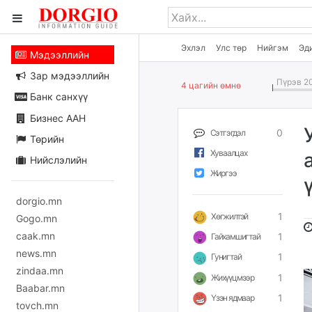
Эхлэл
Улс төр
Нийгэм
Эд
Мэдээллийн
Зар мэдээллийн
Пүрэв 20
4 цагийн өмнө
Банк санхүү
Бизнес ААН
0
Сэтгэгдэл
Төрийн
Хуваалцах
Нийслэлийн
Жиргээ
dorgio.mn
1
Хөгжилтэй
Gogo.mn
caak.mn
1
Гайхамшигтай
news.mn
1
Гунигтай
zindaa.mn
1
Жихүүцмээр
Baabar.mn
1
Үзэн ядмаар
tovch.mn