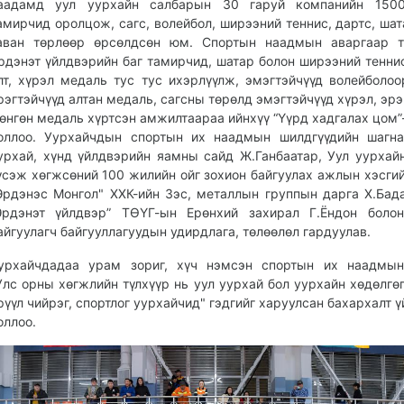
аадамд уул уурхайн салбарын 30 гаруй компанийн 150
амирчид оролцож, сагс, волейбол, ширээний теннис, дартс, шат
аван төрлөөр өрсөлдсөн юм. Спортын наадмын аваргаар т
рдэнэт үйлдвэрийн баг тамирчид, шатар болон ширээний тенни
лт, хүрэл медаль тус тус ихэрлүүлж, эмэгтэйчүүд волейболоо
рэгтэйчүүд алтан медаль, сагсны төрөлд эмэгтэйчүүд хүрэл, эрэ
өнгөн медаль хүртсэн амжилтаараа ийнхүү “Үүрд хадгалах цом”
оллоо. Уурхайчдын спортын их наадмын шилдгүүдийн шагна
урхай, хүнд үйлдвэрийн яамны сайд Ж.Ганбаатар, Уул уурхай
үсэж хөгжсөний 100 жилийн ойг зохион байгуулах ажлын хэсгий
Эрдэнэс Монгол" ХХК-ийн Зэс, металлын группын дарга Х.Бад
Эрдэнэт үйлдвэр” ТӨҮГ-ын Ерөнхий захирал Г.Ёндон болон
айгуулагч байгууллагуудын удирдлага, төлөөлөл гардуулав.
урхайчдадаа урам зориг, хүч нэмсэн спортын их наадмын
Улс орны хөгжлийн түлхүүр нь уул уурхай бол уурхайн хөдөлгөг
рүүл чийрэг, спортлог уурхайчид" гэдгийг харуулсан бахархалт ү
оллоо.