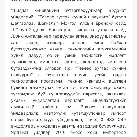
unuudur.mn
“Шилдэг инновацийн бүтээгдэхүүн”-ээр Эрдэнэт
isee.mn
үйлдвэрийн “Төвөөс зугтах хүчний шахуурга” бүтээл
mglradio.com
шалгарлаа. Шагналыг Монгол Улсын Ерөнхий сайд
fact.mn
Л.Оюун-Эрдэнэ, Боловсрол, шинжлэх ухааны сайд
Л.Энх-Амгалан нар гардуулан өглөө. Энэхүү шагнал нь
itoim.mn
зах зээлд шинээр, эсвэл өмнө байсан
tumen.mn
бүтээгдэхүүнээс чанар, технологийн агууламжийн
shuum.mn
хувьд давуу, орчин үеийн технологи, мэдлэгт
times.mn
түшиглэсэн, импортыг орлох, экспортод чиглэсэн
tvmongolia.mn
бүтээгдэхүүнд олгодог аж. “Төвөөс зугтах хүчний
mass.mn
шахуурга”-ыг бүтээхдээ орчин үеийн өндөр
технологийн программ, техник хангамж ашиглан
unegui.mn
булинга дамжуулах бүтэн системд симуляци хийж,
assa.mn
тулгамдаж буй хүндрэлүүдийг илрүүлэн, шинжлэх
toim.mn
ухааны үндэслэлтэй өөрчлөлт шинэчлэлтүүдийг
tac.mn
амжилттай хийсэн юм. Энэхүү шахуургыг
paparazzi.mn
үйлдвэрлэлд нэвтрүүлж нутагшуулснаар импорт
орлох бүтээгдэхүүн үйлдвэрлэн, жилд 3 638 069
unread.today
ам.долларын худалдан авалтын зардлыг бууруулжээ.
Эрдэнэт үйлдвэр 2016 оноос хойш импортоор