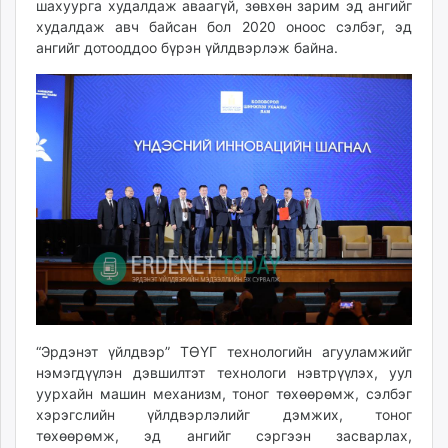
шахуурга худалдаж аваагүй, зөвхөн зарим эд ангийг
худалдаж авч байсан бол 2020 оноос сэлбэг, эд
ангийг дотооддоо бүрэн үйлдвэрлэж байна.
“Эрдэнэт үйлдвэр” ТӨҮГ технологийн агууламжийг
нэмэгдүүлэн дэвшилтэт технологи нэвтрүүлэх, уул
уурхайн машин механизм, тоног төхөөрөмж, сэлбэг
хэрэгслийн үйлдвэрлэлийг дэмжих, тоног
төхөөрөмж, эд ангийг сэргээн засварлах,