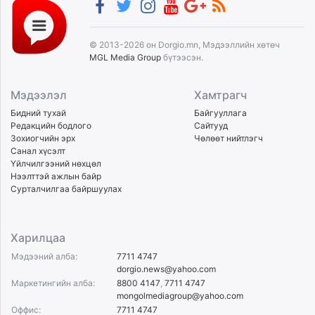
© 2013-2026 он Dorgio.mn, Мэдээллийн хөтөч
MGL Media Group
бүтээсэн.
Мэдээлэл
Хамтрагч
Бидний тухай
Байгууллага
Редакцийн бодлого
Сайтууд
Зохиогчийн эрх
Чөлөөт нийтлэгч
Санал хүсэлт
Үйлчилгээний нөхцөл
Нээлттэй ажлын байр
Сурталчилгаа байршуулах
Харилцаа
Мэдээний алба:
7711 4747
dorgio.news@yahoo.com
Маркетингийн алба:
8800 4147
,
7711 4747
mongolmediagroup@yahoo.com
Оффис:
7711 4747