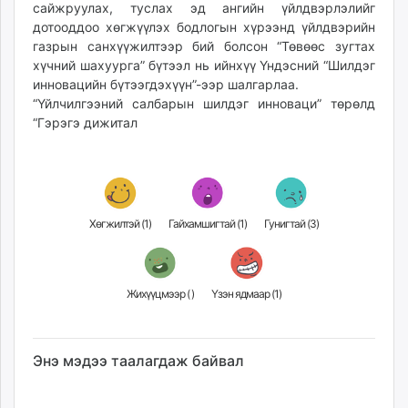
сайжруулах, туслах эд ангийн үйлдвэрлэлийг
дотооддоо хөгжүүлэх бодлогын хүрээнд үйлдвэрийн
газрын санхүүжилтээр бий болсон “Төвөөс зугтах
хүчний шахуурга” бүтээл нь ийнхүү Үндэсний “Шилдэг
инновацийн бүтээгдэхүүн”-ээр шалгарлаа.
“Үйлчилгээний салбарын шилдэг инноваци” төрөлд
“Гэрэгэ дижитал
Хөгжилтэй (
1
)
Гайхамшигтай (
1
)
Гунигтай (
3
)
Жихүүцмээр (
)
Үзэн ядмаар (
1
)
Энэ мэдээ таалагдаж байвал