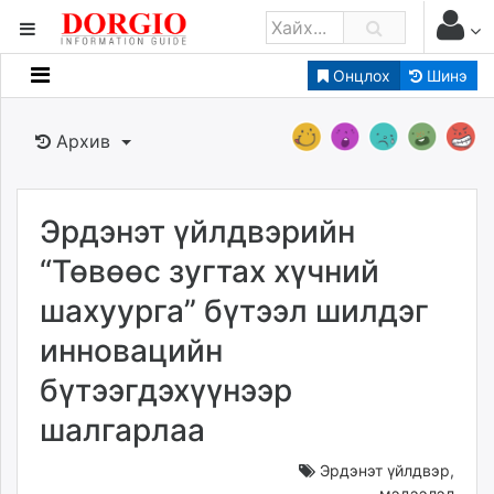
Онцлох
Шинэ
Мэдээллийн
Зар мэдээллийн
Архив
Банк санхүү
Бизнес ААН
Төрийн
Эрдэнэт үйлдвэрийн
Нийслэлийн
“Төвөөс зугтах хүчний
шахуурга” бүтээл шилдэг
dorgio.mn
инновацийн
Gogo.mn
caak.mn
бүтээгдэхүүнээр
news.mn
шалгарлаа
zindaa.mn
Baabar.mn
Эрдэнэт үйлдвэр
,
tovch.mn
мэдээлэл