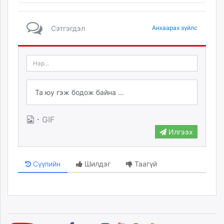
Сэтгэгдэл
Анхаарах зүйлс
·
GIF
Илгээх
Сүүлийн
Шилдэг
Таагүй