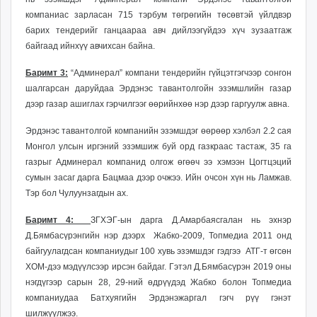
компаниас зарласан 715 тэрбум төгрөгийн төсөвтэй үйлдвэр
барих тендерийг ганцаараа авч дийлээгүйдээ хүч зузаатгаж
байгаад ийнхүү авчихсан байна.
Баримт 3:
“Админерал” компани тендерийн гүйцэтгэгчээр сонгон
шалгарсан даруйдаа Эрдэнэс тавантолгойн эзэмшлийн газар
дээр газар ашиглах гэрчилгээг өөрийнхөө нэр дээр гаргуулж авна.
Эрдэнэс тавантолгой компанийн эзэмшдэг өөрөөр хэлбэл 2.2 сая
Монгол улсын иргэний эзэмшиж буй орд газкраас тастаж, 35 га
газрыг Админерал компанид олгож өгөөч ээ хэмээн Цогтцэций
сумын засаг дарга Бацмаа дээр очжээ. Ийн очсон хүн нь Ламжав.
Тэр бол Чулуунзагдын ах.
Баримт 4:
ЗГХЭГ-ын дарга Д.Амарбаясгалан нь эхнэр
Д.Бямбасүрэнгийн нэр дээрх Жабко-2009, Топмедиа 2011 онд
байгуулагдсан компаниудыг 100 хувь эзэмшдэг гэдгээ АТГ-т өгсөн
ХОМ-дээ мэдүүлсээр ирсэн байдаг. Гэтэл Д.Бямбасүрэн 2019 оны
нэгдүгээр сарын 28, 29-ний өдрүүдэд Жабко болон Топмедиа
компаниудаа Батхуягийн Эрдэнэжаргал гэгч рүү гэнэт
шилжүүлжээ.