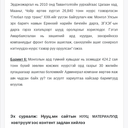
Эрдэнэжаргал нь 2010 онд Тавантолгойн уурхайгаас Цагаан хад,
Мааньт, Чойр өртөө хүртэл 26,840 тонн нүүрс тээвэрлэсэн
“Глобал гүүр транс” ХХК-ийг үүсгэн байгуулагч юм. Монгол Улсын
эрх баригч намын Ерөнхий нарийн бичгийн дарга, ЗГХЭГ-ын
дарга гэрээ хэлэлцээрт шууд оролцохыг хориглодог. Гэтэл
Амарбаясгалан нь хөшигний ард нуугдан, эхнэрийнхээ
компаниудыг фронт болгон ашиглаж, санхүүгийн ашиг сонирхол
нэгтнүүдээ нүүрс тээвэр рүү оруулсан” гэжээ.
Баримт 6:
Монголын ард түмний хувьцааг нь эзэмшдэг 424.2 сая
тонн бүхий зөөлөн коксжих нүүрстэй орд газрыг 30 жилийн
хугацаагаар ашиглах боломжийг Админерал компани өөртөө яаж
авч чадсан байх уу? гэх асуулт хариултаа хайсаар баримтууд
өгүүлэв.
Эх сурвалж:
Нууц.мн
сайтын
НУУЦ МАТЕРИАЛУУД
нэвтрүүлгээс контент задлан хийлээ