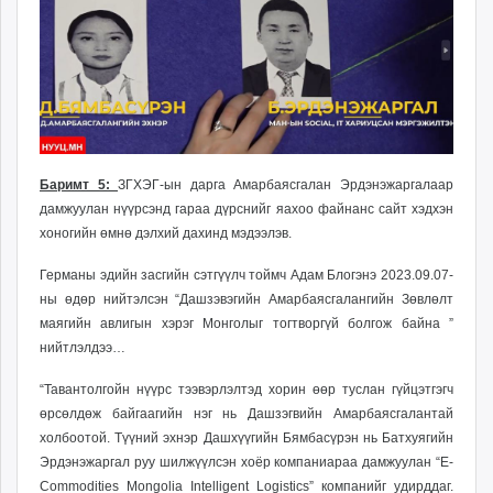
Баримт 5:
ЗГХЭГ-ын дарга Амарбаясгалан Эрдэнэжаргалаар
дамжуулан нүүрсэнд гараа дүрснийг яахоо файнанс сайт хэдхэн
хоногийн өмнө дэлхий дахинд мэдээлэв.
Германы эдийн засгийн сэтгүүлч тоймч Адам Блогэнэ 2023.09.07-
ны өдөр нийтэлсэн “Дашзэвэгийн Амарбаясгалангийн Зөвлөлт
маягийн авлигын хэрэг Монголыг тогтворгүй болгож байна ”
нийтлэлдээ…
“Тавантолгойн нүүрс тээвэрлэлтэд хорин өөр туслан гүйцэтгэгч
өрсөлдөж байгаагийн нэг нь Дашзэгвийн Амарбаясгалантай
холбоотой. Түүний эхнэр Дашхүүгийн Бямбасүрэн нь Батхуягийн
Эрдэнэжаргал руу шилжүүлсэн хоёр компаниараа дамжуулан “E-
Commodities Mongolia Intelligent Logistics” компанийг удирддаг.