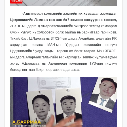
-Админерал компанийн хамгийн их хувьцааг эзэмшдэг
Цэдэнпилийн Ламжав гэж хэн бэ? хэмээн сэжүүрээс хөөвөл,
ЗГХЭГ-ын дарга Д.Амарбаясгалангийн эхнэрээс эхлээд хамаарал
бүхий хүмүүс нь холбоотой болж байгаа нь баримтаар гарч ирэв.
Тухайлбал, Ц.Ламжав нь
ЗГХЭГ-ын дарга Амарбаясгалангийн PR
хариуцсан зөвлөх МАН-ын Удирдах зөвлөлийн гишүүн
Цэдэнпилийн Чулуунзагдын төрсөн ах болж таарав. Мөн ЗГХЭГ-
ын дарга Амарбаясгалангийн PR хариуцсан зөвлөх Чулуунзагдын
эхнэр А.Баярмаа нь Админерал компанийн ТУЗ-ийн гишүүн
бөгөөд нягтлан бодогчоор ажилладаг ажээ.