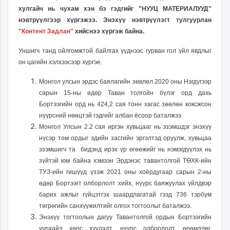
unuudur.mn
хулгайч нь чухам хэн бэ гэдгийг "НУУЦ МАТЕРИАЛУУД"
нэвтрүүлгээр хүргэжээ. Энэхүү нэвтрүүлэгт тулгуурлан
isee.mn
"Контент Задлан"
хийснээ хүргэж байна.
mglradio.com
fact.mn
Уншигч танд ойлгомжтой байлгах үүднээс гурван гол үйл явдлыг
itoim.mn
он цагийн хэлхээсээр хүргэе.
tumen.mn
Монгол улсын эрдэс баялагийн зөвлөл 2020 оны Нэгдүгээр
shuum.mn
сарын 15-ны өдөр Таван толгойн бүлэг орд дахь
times.mn
Бортээгийн орд нь 424,2 сая тонн хагас зөөлөн коксжсон
tvmongolia.mn
нүүрсний нөөцтэй гэдгийг албан ёсоор баталжээ.
mass.mn
Монгол Улсын 2.2 сая иргэн хувьцааг нь эзэмшдэг энэхүү
unegui.mn
нүсэр том ордыг
эдийн засгийн эргэлтэд оруулж, хувьцаа
эзэмшигч та бидэнд ирэх үр өгөөжийг нь нэмэгдүүлэх нь
assa.mn
зүйтэй юм байна хэмээн Эрдэнэс тавантолгой ТӨХК-ийн
toim.mn
ТУЗ-ийн гишүүд үзэж 2021 оны хоёрдугаар сарын 2-ны
tac.mn
өдөр Бортээгт олборлолт хийх, нүүрс баяжуулах үйлдвэр
paparazzi.mn
барих ажлыг гүйцэтгэх шаардлагатай гээд 736 тэрбум
unread.today
төгрөгийн санхүүжилтийг олгох тогтоолыг баталжээ.
Энэхүү тогтоолын дагуу Тавантолгой ордын Бортээгийн
уурхайд хөрс хуулалт, нүүрс олборлолт, өрөмдлөг,