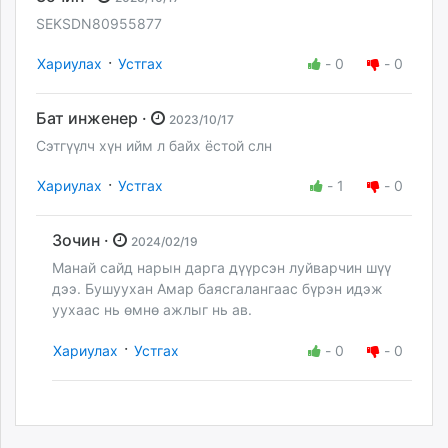
SEKSDN80955877
·
Хариулах
Устгах
-
0
-
0
Бат инженер ·
2023/10/17
Сэтгүүлч хүн ийм л байх ёстой слн
·
Хариулах
Устгах
-
1
-
0
Зочин ·
2024/02/19
Манай сайд нарын дарга дүүрсэн луйварчин шүү
дээ. Бушуухан Амар баясгалангаас бүрэн идэж
уухаас нь өмнө ажлыг нь ав.
·
Хариулах
Устгах
-
0
-
0