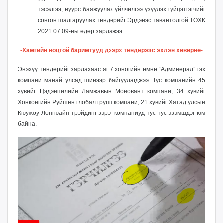
тэсэлгээ, нүүрс баяжуулах үйлчилгээ үзүүлэх гүйцэтгэгчийг
сонгон шалгаруулах тендерийг Эрдэнэс тавантолгой ТӨХК
2021.07.09-ны өдөр зарлажээ.
-Хамгийн ноцтой баримтууд дээрх тендерээс эхлэн хөвөрнө-
Энэхүү тендерийг зарлахаас яг 7 хоногийн өмнө “Админерал” гэх
компани манай улсад шинээр байгуулагджээ. Тус компанийн 45
хувийг Цэдэнпилийн Ламжавын Моновант компани, 34 хувийг
Хонконгийн Руйшен глобал групп компани, 21 хувийг Хятад улсын
Кюужоу Лонгюайн трэйдинг зэрэг компаниуд тус тус эзэмшдэг юм
байна.