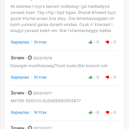
Ali deerees l nyyrs teevert oroltsdog l gd medeellyyd
yavaad bsan. Tag chig l bgd bgaa. Shunal ikhseed byyr
gazar khyrtel avsan bna shyy. Ene Amarbayasgalan ch
bykh yumand garaa dyrekh umdaa. Oyuk n' kharaad l
duugyi yavaad baikh um. Arai l khamtardaggyi bailtai.
·
Хариулах
Устгах
-
0
-
0
Зочин ·
2023/10/18
Daisogiin munhtseyseg75onii tuulai jiltei boovnii nuh
·
Хариулах
Устгах
-
0
-
0
Зочин ·
2023/10/17
ANYSN SEXSYG XUSNEER80955877
·
Хариулах
Устгах
-
0
-
0
Зочин ·
2023/10/17