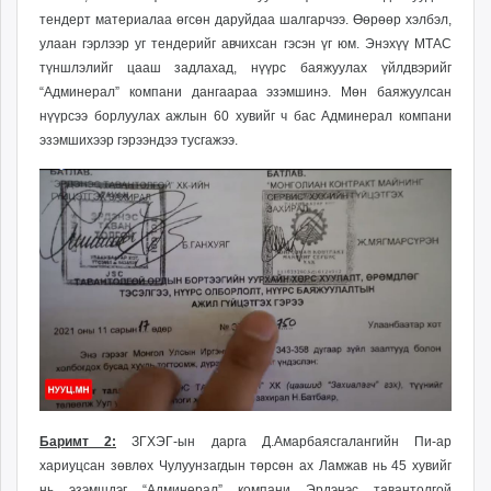
тендерт материалаа өгсөн даруйдаа шалгарчээ. Өөрөөр хэлбэл,
улаан гэрлээр уг тендерийг авчихсан гэсэн үг юм. Энэхүү
МТАС
түншлэлийг цааш задлахад,
нүүрс баяжуулах үйлдвэрийг
“Админерал” компани дангаараа эзэмшинэ. Мөн баяжуулсан
нүүрсээ борлуулах ажлын 60 хувийг ч бас Админерал компани
эзэмшихээр гэрээндээ тусгажээ.
Баримт 2:
ЗГХЭГ-ын дарга Д.Амарбаясгалангийн Пи-ар
хариуцсан зөвлөх Чулуунзагдын төрсөн ах Ламжав нь 45 хувийг
нь эзэмшдэг “Админерал” компани Эрдэнэс тавантолгой