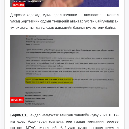
Дээрхээс харахад, Админерал компани нь анхнаасаа л монгол
улсад Бортээгийн ордын тендерийг авахаар үүсгэн байгуулагдсан
уу гэх асуултыг дагуулсаар дараагийн баримт руу хөтөлж байна.
Баримт 1:
Тендер нээгдэхээс ганцхан хоногийн буюу 2021.10.17-
ны өдөр Админерал компани, өөр гурван компанийг өөртөө
нэгтгэж, МТАС түншлэлийг байгуулж хүчээ нэгтгээд шууд л