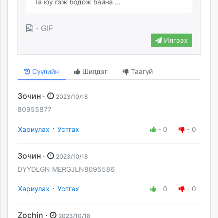
·
GIF
Илгээх
Сүүлийн
Шилдэг
Таагүй
Зочин ·
2023/10/18
80955877
·
Хариулах
Устгах
-
0
-
0
Зочин ·
2023/10/18
DYYDLGN MERGJLN8095586
·
Хариулах
Устгах
-
0
-
0
Zochin ·
2023/10/18