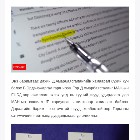
Энэ баримтаас дахин Д.Амарбаясгалангийн хамаарал бүхий хүн
болох Б.Эрдэнэжаргал гарч ирэв. Тэр Д.Амарбаясгаланг МАН-ын
ЕНБД-аар ажиллаж эхлэх үед нь түүний шууд удирдлага дор
МАН-ын сошиал IT хариуцсан ажилтнаар ажиллаж байжээ.
Дараагийн баримт энэ хүнтэй шууд холбоотойгоор Германы
сэтгүүлчийн нийтлэлд дурдагдснаар үргэлжилнэ.