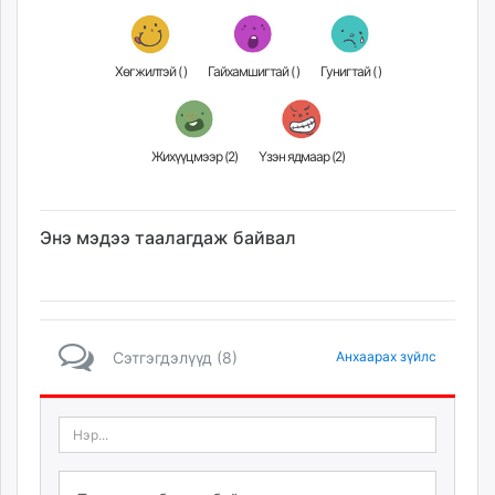
Хөгжилтэй (
)
Гайхамшигтай (
)
Гунигтай (
)
Жихүүцмээр (
2
)
Үзэн ядмаар (
2
)
Энэ мэдээ таалагдаж байвал
Сэтгэгдэлүүд (8)
Анхаарах зүйлс