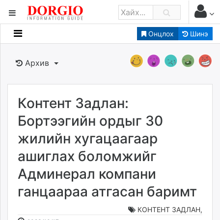
Онцлох
Шинэ
Мэдээллийн
Зар мэдээллийн
Архив
Банк санхүү
Бизнес ААН
Төрийн
Контент Задлан:
Нийслэлийн
Бортээгийн ордыг 30
жилийн хугацаагаар
dorgio.mn
ашиглах боломжийг
Gogo.mn
caak.mn
Админерал компани
news.mn
ганцаараа атгасан баримт
zindaa.mn
Baabar.mn
КОНТЕНТ ЗАДЛАН
,
tovch.mn