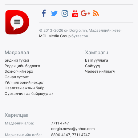
© 2013-2026 он Dorgio.mn, Мэдээллийн хөтөч
MGL Media Group
бүтээсэн.
Мэдээлэл
Хамтрагч
Бидний тухай
Байгууллага
Редакцийн бодлого
Сайтууд
Зохиогчийн эрх
Чөлөөт нийтлэгч
Санал хүсэлт
Үйлчилгээний нөхцөл
Нээлттэй ажлын байр
Сурталчилгаа байршуулах
Харилцаа
Мэдээний алба:
7711 4747
dorgio.news@yahoo.com
Маркетингийн алба:
8800 4147
,
7711 4747