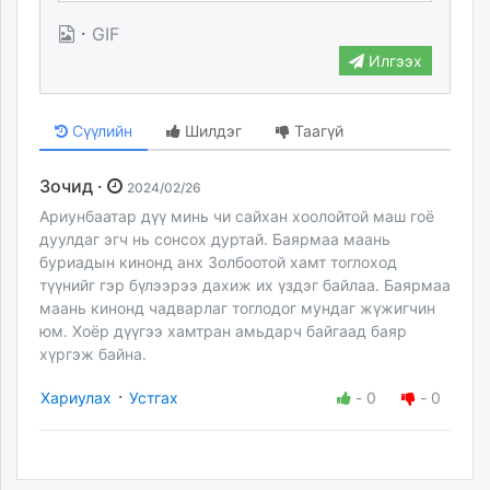
·
GIF
Илгээх
Сүүлийн
Шилдэг
Таагүй
Зочид ·
2024/02/26
Ариунбаатар дүү минь чи сайхан хоолойтой маш гоё
дуулдаг эгч нь сонсох дуртай. Баярмаа маань
буриадын кинонд анх Золбоотой хамт тоглоход
түүнийг гэр бүлээрээ дахиж их үздэг байлаа. Баярмаа
маань кинонд чадварлаг тоглодог мундаг жүжигчин
юм. Хоёр дүүгээ хамтран амьдарч байгаад баяр
хүргэж байна.
·
Хариулах
Устгах
-
0
-
0