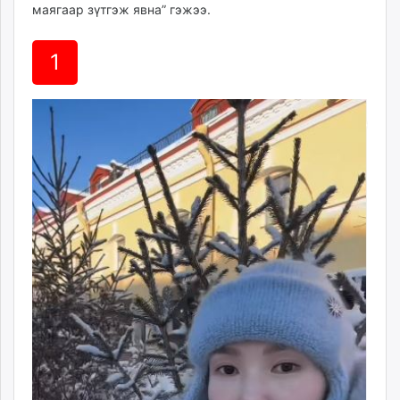
маягаар зүтгэж явна” гэжээ.
unuudur.mn
isee.mn
1
mglradio.com
fact.mn
itoim.mn
tumen.mn
shuum.mn
times.mn
tvmongolia.mn
mass.mn
unegui.mn
assa.mn
toim.mn
tac.mn
paparazzi.mn
unread.today