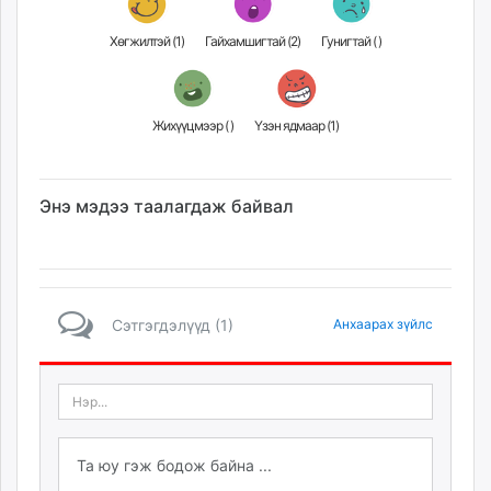
Хөгжилтэй (
1
)
Гайхамшигтай (
2
)
Гунигтай (
)
Жихүүцмээр (
)
Үзэн ядмаар (
1
)
Энэ мэдээ таалагдаж байвал
Сэтгэгдэлүүд (1)
Анхаарах зүйлс