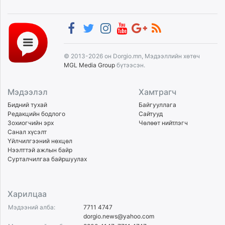
© 2013-2026 он Dorgio.mn, Мэдээллийн хөтөч
MGL Media Group
бүтээсэн.
Мэдээлэл
Хамтрагч
Бидний тухай
Байгууллага
Редакцийн бодлого
Сайтууд
Зохиогчийн эрх
Чөлөөт нийтлэгч
Санал хүсэлт
Үйлчилгээний нөхцөл
Нээлттэй ажлын байр
Сурталчилгаа байршуулах
Харилцаа
Мэдээний алба:
7711 4747
dorgio.news@yahoo.com