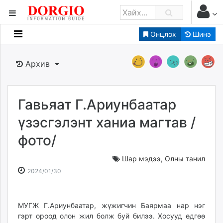
Онцлох
Шинэ
Мэдээллийн
Зар мэдээллийн
Архив
Банк санхүү
Бизнес ААН
Төрийн
Гавьяат Г.Ариунбаатар
Нийслэлийн
үзэсгэлэнт ханиа магтав /
фото/
dorgio.mn
Gogo.mn
Шар мэдээ
,
Олны танил
caak.mn
2024-
2026-
2024/01/30
news.mn
01-
08-
30
07
zindaa.mn
15:38:55
10:49:16
МУГЖ Г.Ариунбаатар, жүжигчин Баярмаа нар нэг
Baabar.mn
гэрт ороод олон жил болж буй билээ. Хосууд өдгөө
tovch.mn