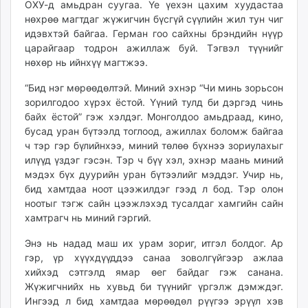
ОХУ-д амьдран суугаа. Үе үехэн цахим хуудастаа
ikon.mn
нөхрөө магтдаг жүжигчин бүсгүй сүүлийн жил тун чиг
mnb.mn
идэвхтэй байгаа. Герман гоо сайхны брэндийн нүүр
Livetv.mn
царайгаар тодрон ажиллаж буй. Тэгвэл түүнийг
Eguur.mn
нөхөр нь ийнхүү магтжээ.
24tsag.mn
“Бид нэг мөрөөдөлтэй. Миний эхнэр “Чи минь зорьсон
shuud.mn
зорилгодоо хүрэх ёстой. Үүний тулд би дэргэд чинь
eagle.mn
байх ёстой” гэж хэлдэг. Монголдоо амьдраад, кино,
ergelt.mn
бусад уран бүтээлд тоглоод, ажиллах боломж байгаа
ч тэр гэр бүлийнхээ, миний төлөө бүхнээ зориулахыг
zarig.mn
илүүд үздэг гэсэн. Тэр ч бүү хэл, эхнэр маань миний
today.mn
мэдэх бүх дуурийн уран бүтээлийг мэддэг. Учир нь,
zuv.mn
бид хамтдаа ноот цээжилдэг гээд л бод. Тэр олон
mminfo.mn
ноотыг тэгж сайн цээжлэхэд тусалдаг хамгийн сайн
ugluu.mn
хамтрагч нь миний гэргий.
urlag.mn
Энэ нь надад маш их урам зориг, итгэл болдог. Ар
unen.mn
гэр, үр хүүхдүүддээ санаа зоволгүйгээр ажлаа
asu.mn
хийхэд сэтгэлд ямар өег байдаг гэж санана.
shudarga.mn
Жүжигчнийх нь хувьд би түүнийг үргэлж дэмждэг.
Ингээд л бид хамтдаа мөрөөдөл рүүгээ эрүүл хэв
shuurhai.mn