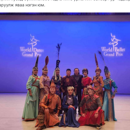
аруулж яваа нэгэн юм.