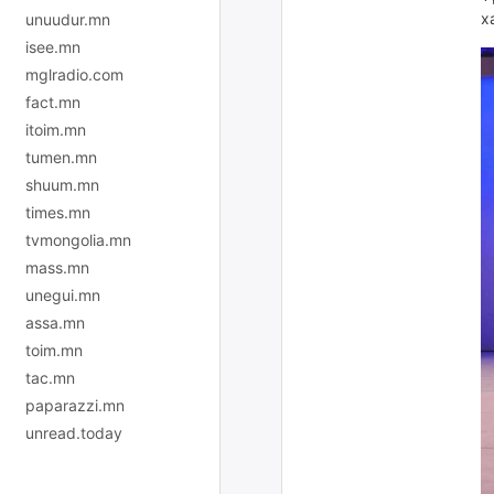
х
unuudur.mn
isee.mn
mglradio.com
fact.mn
itoim.mn
tumen.mn
shuum.mn
times.mn
tvmongolia.mn
mass.mn
unegui.mn
assa.mn
toim.mn
tac.mn
paparazzi.mn
unread.today