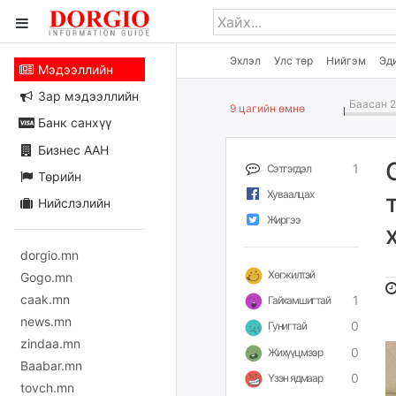
Эхлэл
Улс төр
Нийгэм
Эд
Мэдээллийн
Зар мэдээллийн
Баасан 2
9 цагийн өмнө
Банк санхүү
Бизнес ААН
1
Сэтгэгдэл
Төрийн
Хуваалцах
Нийслэлийн
Жиргээ
dorgio.mn
Хөгжилтэй
Gogo.mn
caak.mn
1
Гайхамшигтай
news.mn
0
Гунигтай
zindaa.mn
0
Жихүүцмээр
Baabar.mn
0
Үзэн ядмаар
tovch.mn