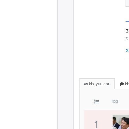
S
Х
Их уншсан
Их
1