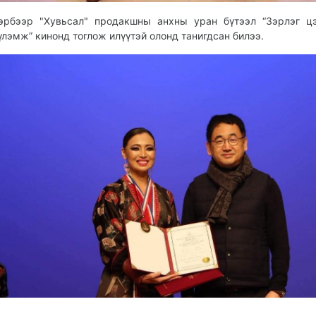
эрбээр "Хувьсал" продакшны анхны уран бүтээл “Зэрлэг ц
үлэмж” кинонд тоглож илүүтэй олонд танигдсан билээ.