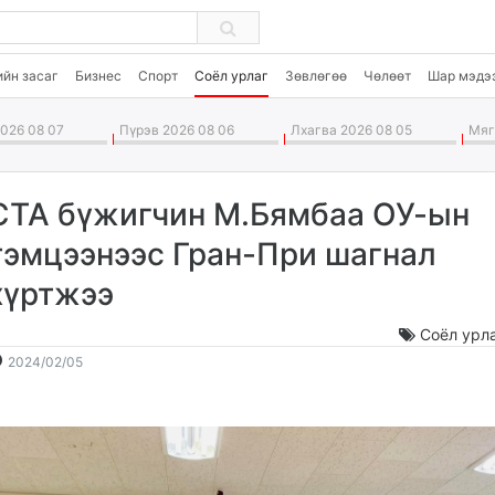
ийн засаг
Бизнес
Спорт
Соёл урлаг
Зөвлөгөө
Чөлөөт
Шар мэдэ
026 08 07
Пүрэв 2026 08 06
Лхагва 2026 08 05
Мягм
СТА бүжигчин М.Бямбаа ОУ-ын
тэмцээнээс Гран-При шагнал
хүртжээ
Соёл урл
2024-
2026-
2024/02/05
02-
08-
05
08
14:17:09
01:22:33