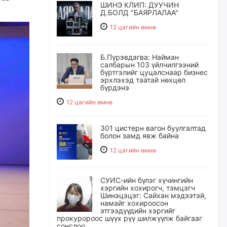
ШИНЭ КЛИП: ДУУЧИН
Д.БОЛД "БАЯРЛАЛАА"
12 цагийн өмнө
Б.Пүрэвдагва: Найман
салбарын 103 үйлчилгээний
бүртгэлийг цуцалснаар бизнес
эрхлэхэд таатай нөхцөл
бүрдэнэ
12 цагийн өмнө
301 цистерн вагон буулгалтад
болон замд явж байна
12 цагийн өмнө
СУИС-ийн бүлэг хүчингийн
хэргийн хохирогч, тэмцэгч
Шинэцэцэг: Сайхан мэдээтэй,
намайг хохироосон
этгээдүүдийн хэргийг
прокуророос шүүх рүү шилжүүлж байгааг
сонслоо