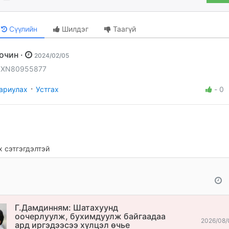
Сүүлийн
Шилдэг
Таагүй
Зочин ·
2024/02/05
 XN80955877
·
ариулах
Устгах
-
0
 сэтгэгдэлтэй
Г.Дамдинням: Шатахуунд
оочерлуулж, бухимдуулж байгаадаа
2026/08/
ард иргэдээсээ хүлцэл өчье