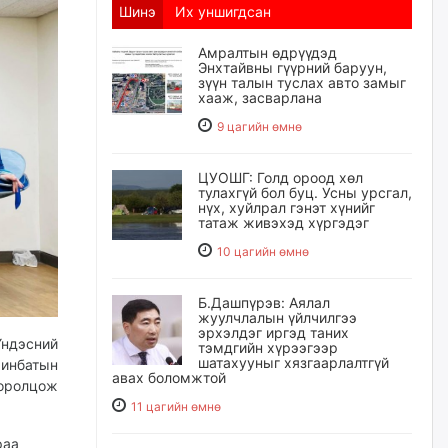
Шинэ
Их уншигдсан
Амралтын өдрүүдэд
Энхтайвны гүүрний баруун,
зүүн талын туслах авто замыг
хааж, засварлана
9 цагийн өмнө
ЦУОШГ: Голд ороод хөл
тулахгүй бол буц. Усны урсгал,
нүх, хуйлрал гэнэт хүнийг
татаж живэхэд хүргэдэг
10 цагийн өмнө
Б.Дашпүрэв: Аялал
жуулчлалын үйлчилгээ
эрхэлдэг иргэд таних
Үндэсний
тэмдгийн хүрээгээр
шатахууныг хязгаарлалтгүй
инбатын
авах боломжтой
 оролцож
11 цагийн өмнө
раа