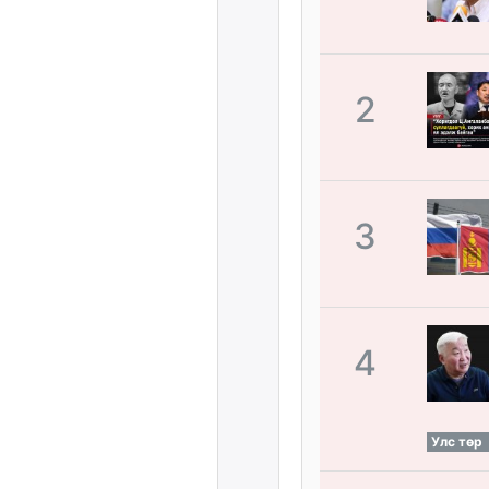
2
3
4
Улс төр