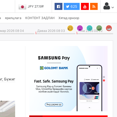
625
JPY 27.19₮
э
ярилцлага
КОНТЕНТ ЗАДЛАН
Хятад орноор
ар 2026 08 04
Даваа 2026 08 03
Ням 2026 08 02
аг
,
Бүжиг