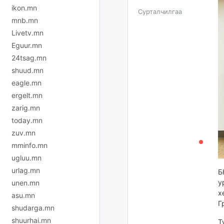
ikon.mn
Сурталчилгаа
mnb.mn
Livetv.mn
Eguur.mn
24tsag.mn
shuud.mn
eagle.mn
ergelt.mn
zarig.mn
today.mn
zuv.mn
mminfo.mn
ugluu.mn
urlag.mn
Б
у
unen.mn
х
asu.mn
Г
shudarga.mn
shuurhai.mn
Т