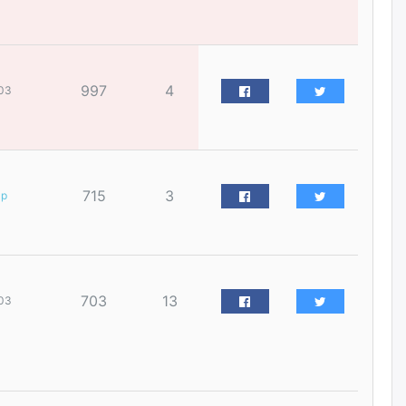
үйлчилгээний ажилтнуудын
ХАРИЛЦАА хандлагатай
холбоотой ГОМДОЛ их байгааг
дурдлаа
өчигдѳр
997
4
03
Бариста хийх нь залуусын
дунд яагаад трэнд болов
өчигдѳр
715
3
ар
Өмгөөлөгч Б.Оюунбилэг:
"Урьхан" Б.Чинбат гэж хүн
бизнес хамтрагчаа гүтгэж
хууль хяналтын байгууллагаар
шалгуулж, торны цаана
суулгана гэх мэтээр дарамталдаг
703
13
03
өчигдѳр
Д.Амарбаясгалан:
Шатахууныхаа 97 хувийг нэг
улсаас авдаг хараат байдлаа
зогсоож, Арабын орнуудаас