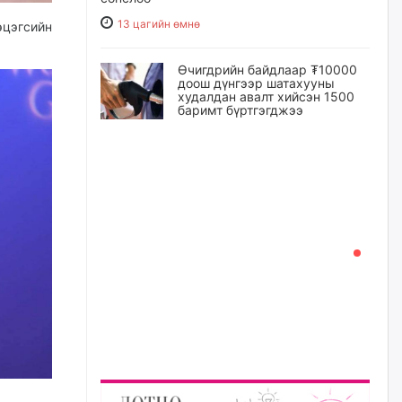
13 цагийн өмнө
эцэгсийн
Өчигдрийн байдлаар ₮10000
доош дүнгээр шатахууны
худалдан авалт хийсэн 1500
баримт бүртгэгджээ
13 цагийн өмнө
Шатахуун олголтыг 50,000
төгрөгөөр хязгаарласныг
нэмэгдүүлж 100,000 төгрөгт
хүргэхээр судалж байгаа
13 цагийн өмнө
Ц.Сандаг-Очир: COP17 ба
COP31 хурлын уялдаа нь
Риогийн гурван конвенцын
нэгдсэн хэрэгжилтийг ахиулах
чухал алхам болно
14 цагийн өмнө