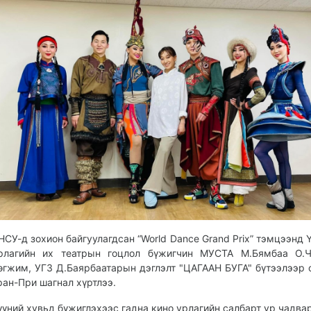
НСУ-д зохион байгуулагдсан “World Dance Grand Prix” тэмцээнд 
рлагийн их театрын гоцлол бүжигчин МУСТА М.Бямбаа О.Ч
өгжим, УГЗ Д.Баярбаатарын дэглэлт "ЦАГААН БУГА" бүтээлээр
ран-При шагнал хүртлээ.
үүний хувьд бүжиглэхээс гадна кино урлагийн салбарт ур чадва