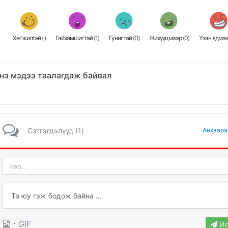
Хөгжилтэй (
)
Гайхамшигтай (
1
)
Гунигтай (
0
)
Жихүүцмээр (
0
)
Үзэн ядмаа
нэ мэдээ таалагдаж байвал
Сэтгэгдэлүүд (1)
Анхаара
·
GIF
Ил