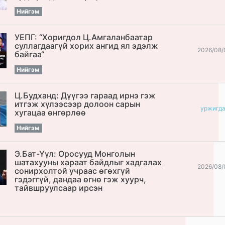
Нийгэм
УЕПГ: “Хоригдол Ц.Амгаланбаатар
cуллагдаагүй хорих ангид ял эдэлж
2026/08/
байгаа“
Нийгэм
Ц.Будханд: Дүүгээ гараад ирнэ гэж
итгэж хүлээсээр долоон сарын
уржигд
хугацаа өнгөрлөө
Нийгэм
Э.Бат-Үүл: Оросууд Монголын
шатахууны хараат байдлыг хадгалах
2026/08/
сонирхолтой учраас өгөхгүй
гэдэггүй, дандаа өгнө гэж хуурч,
тайвшруулсаар ирсэн