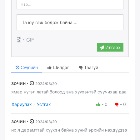
·
GIF
Илгээх
Сүүлийн
Шилдэг
Таагүй
зочин ·
2024/03/20
ямар нүгэл латай болоод энэ хүүхэнтэй суучихав даа
·
Хариулах
Устгах
-
0
-
0
зочин ·
2024/03/20
их л дарамттай хүүхэн байна хүний эрхийн нөхдүүдээ