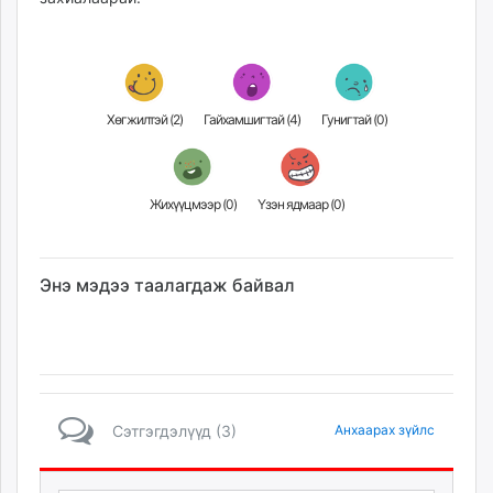
Хөгжилтэй (
2
)
Гайхамшигтай (
4
)
Гунигтай (
0
)
Жихүүцмээр (
0
)
Үзэн ядмаар (
0
)
Энэ мэдээ таалагдаж байвал
Сэтгэгдэлүүд (3)
Анхаарах зүйлс