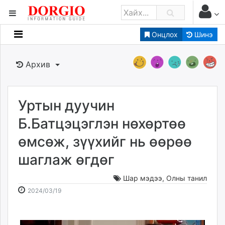
Онцлох
Шинэ
Мэдээллийн
Зар мэдээллийн
Архив
Банк санхүү
Бизнес ААН
Төрийн
Уртын дуучин
Нийслэлийн
Б.Батцэцэглэн нөхөртөө
өмсөж, зүүхийг нь өөрөө
dorgio.mn
шаглаж өгдөг
Gogo.mn
caak.mn
Шар мэдээ
,
Олны танил
news.mn
2024-
2026-
2024/03/19
zindaa.mn
03-
08-
Baabar.mn
19
08
tovch.mn