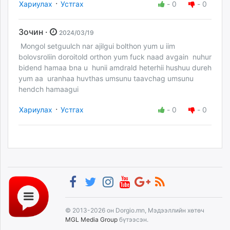
·
Хариулах
Устгах
-
0
-
0
Зочин ·
2024/03/19
Mongol setguulch nar ajilgui bolthon yum u iim
bolovsroliin doroitold orthon yum fuck naad avgain nuhur
bidend hamaa bna u hunii amdrald heterhii hushuu dureh
yum aa uranhaa huvthas umsunu taavchag umsunu
hendch hamaagui
·
Хариулах
Устгах
-
0
-
0
© 2013-2026 он Dorgio.mn, Мэдээллийн хөтөч
MGL Media Group
бүтээсэн.