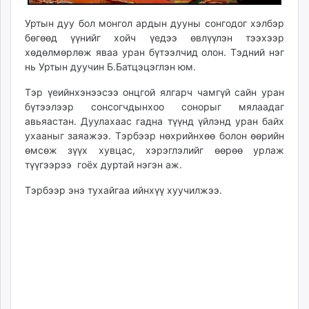
unuudur.mn
Уртын дуу бол монгол ардын дууны сонгодог хэлбэр
isee.mn
бөгөөд үүнийг хойч үедээ өвлүүлэн тээхээр
mglradio.com
хөдөлмөрлөж яваа уран бүтээлчид олон. Тэдний нэг
fact.mn
нь Уртын дуучин Б.Батцэцэглэн юм.
itoim.mn
Тэр үеийнхэнээсээ онцгой ялгарч чамгүй сайн уран
tumen.mn
бүтээлээр сонсогчдынхоо сонорыг мялаадаг
shuum.mn
авьяастан. Дуулахаас гадна түүнд үйлэнд уран байх
times.mn
ухааныг заяажээ. Тэрбээр нөхрийнхөө болон өөрийн
tvmongolia.mn
өмсөж зүүх хувцас, хэрэглэлийг өөрөө урлаж
түүгээрээ гоёх дуртай нэгэн аж.
mass.mn
unegui.mn
Тэрбээр энэ тухайгаа ийнхүү хуучилжээ.
assa.mn
toim.mn
tac.mn
paparazzi.mn
unread.today