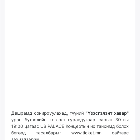
Дашрамд сонирхуулахад, түүний
"Үзэсгэлэнт хавар"
уран бүтээлийн тоглолт гуравдугаар сарын 30-ны
19:00 цагаас UB PALACE Концертын их танхимд болох
бөгөөд тасалбарыг
www.ticket.mn
сайтаас
захиалаарай.