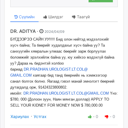
Сүүлийн
Шилдэг
Таагүй
DR. ADITYA ·
2024/04/09
БҮГДЭЭРЭЭ САЙН УУ!!!!! Бид олон нийтэд мэдээлэхийг
хүсч байна; Та бөөрийг худалдахыг хүсч байна уу? Та
санхүүгийн хямралын улмаас бөөрийг зарж борлуулах
боломжийг эрэлхийлж байна уу, юу хийхээ мэдэхгүй байна
уу? Дараа нь бидэнтэй холбоо
бариад
DR.PRADHAN.UROLOGIST.LT.COL@
GMAIL.COM
хаягаар бид танд бөөрнийх нь хэмжээгээр
санал болгох болно. Яагаад гэвэл манай эмнэлэгт бөөрний
дутагдалд орж, 91424323800802.
имэйл:
DR.PRADHAN.UROLOGIST.LT.COL@
GMAIL.COM
Yнэ:
$780, 000 (Долоон зуун, Наян мянган доллар) APPLY TO
SELL YOUR KIDNEY FOR MONEY NOW $ 780,000.00
·
Хариулах
Устгах
-
0
-
0