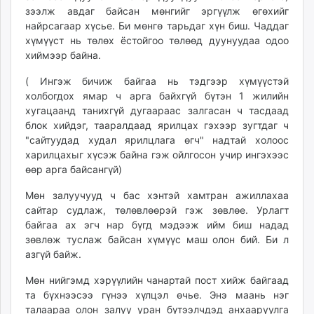
зээлж авдаг байсан мөнгийг эргүүлж өгөхийг
найрсагаар хүсье. Би мөнгө тарьдаг хүн биш. Чаддаг
хүмүүст нь төлөх ёстойгоо төлөөд дуунуудаа одоо
хиймээр байна.
( Ингэж бичиж байгаа нь тэдгээр хүмүүстэй
холбогдох ямар ч арга байхгүй бүтэн 1 жилийн
хугацаанд танихгүй дугаараас залгасан ч тасдаад
блок хийдэг, тааралдаад ярилцах гэхээр зугтдаг ч
"сайтуудад худал ярилцлага өгч" надтай холоос
харилцахыг хүсэж байна гэж ойлгосон учир ингэхээс
өөр арга байсангүй)
Мөн залуучууд ч бас хэнтэй хамтран ажиллахаа
сайтар судлаж, төлөвлөөрэй гэж зөвлөе. Урлагт
байгаа ах эгч нар бүгд мэдээж ийм биш надад
зөвлөж туслаж байсан хүмүүс маш олон бий. Би л
азгүй байж.
Мөн нийгэмд хэрүүлийн чанартай пост хийж байгаад
та бүхнээсээ гүнээ хүлцэл өчье. Энэ маань нэг
талаараа олон залуу уран бүтээлчдэд анхааруулга