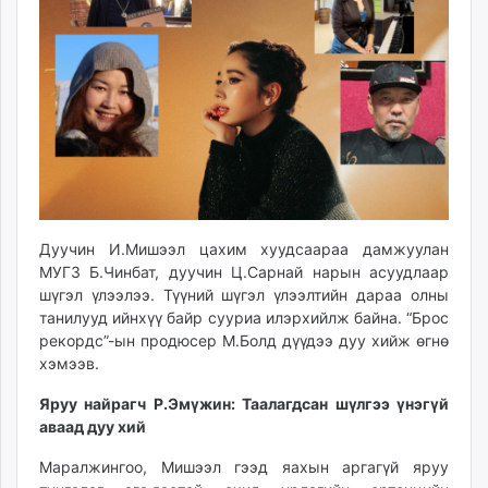
ikon.mn
mnb.mn
Livetv.mn
Eguur.mn
24tsag.mn
shuud.mn
eagle.mn
ergelt.mn
zarig.mn
Дуучин И.Мишээл цахим хуудсаараа дамжуулан
today.mn
МУГЗ Б.Чинбат, дуучин Ц.Сарнай нарын асуудлаар
zuv.mn
шүгэл үлээлээ. Түүний шүгэл үлээлтийн дараа олны
mminfo.mn
танилууд ийнхүү байр сууриа илэрхийлж байна. “Брос
рекордс”-ын продюсер М.Болд дүүдээ дуу хийж өгнө
ugluu.mn
хэмээв.
urlag.mn
unen.mn
Яруу найрагч Р.Эмүжин: Таалагдсан шүлгээ үнэгүй
asu.mn
аваад дуу хий
shudarga.mn
Маралжингоо, Мишээл гээд яахын аргагүй яруу
shuurhai.mn