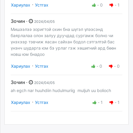
·
Хариулах
Устгах
-
0
-
1
Зочин ·
2024/04/05
Мишээлээ зоригтой охин бна шүгэл үлээсэнд
баярлалаа олон залуу дуучдад сургамж болно чи
үнэхээр тэвчиж яасан сайхан бодол сэтгэлтэй бас
үнэнч шударга юм бэ урлаг гэж хөшигний ард бөөн
новш юм бнадоо
·
Хариулах
Устгах
-
0
-
0
Зочин ·
2024/04/05
ah egch nar huuhdiin hudulmuriig muljuh uu bolioch
·
Хариулах
Устгах
-
1
-
1