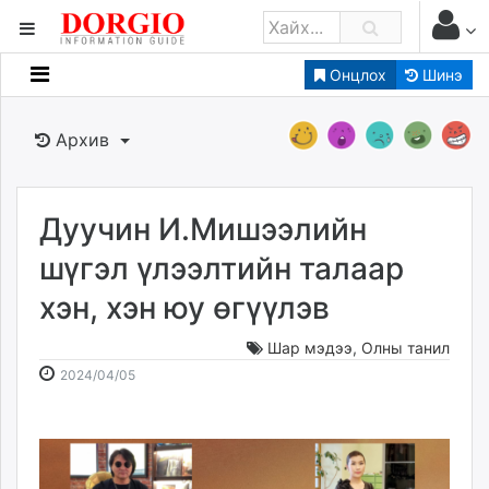
Онцлох
Шинэ
Мэдээллийн
Зар мэдээллийн
Архив
Банк санхүү
Бизнес ААН
Төрийн
Дуучин И.Мишээлийн
Нийслэлийн
шүгэл үлээлтийн талаар
хэн, хэн юу өгүүлэв
dorgio.mn
Gogo.mn
Шар мэдээ
,
Олны танил
caak.mn
2024-
2026-
2024/04/05
news.mn
04-
08-
05
10
zindaa.mn
15:57:28
18:49:01
Baabar.mn
tovch.mn