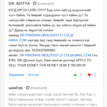
DR. ADITYA ·
2024/04/09
БҮГДЭЭРЭЭ САЙН УУ!!!!! Бид олон нийтэд мэдээлэхийг
хүсч байна; Та бөөрийг худалдахыг хүсч байна уу? Та
санхүүгийн хямралын улмаас бөөрийг зарж борлуулах
боломжийг эрэлхийлж байна уу, юу хийхээ мэдэхгүй байна
уу? Дараа нь бидэнтэй холбоо
бариад
DR.PRADHAN.UROLOGIST.LT.COL@
GMAIL.COM
хаягаар бид танд бөөрнийх нь хэмжээгээр
санал болгох болно. Яагаад гэвэл манай эмнэлэгт бөөрний
дутагдалд орж, 91424323800802.
имэйл:
DR.PRADHAN.UROLOGIST.LT.COL@
GMAIL.COM
Yнэ:
$780, 000 (Долоон зуун, Наян мянган доллар) APPLY TO
SELL YOUR KIDNEY FOR MONEY NOW $ 780,000.00
·
Хариулах
Устгах
-
0
-
0
шаабар ·
2024/04/08
Ийм хэрүүл маргаан хэнд хэрэгтэй юм бэ. Хүн бүр л
багш нарынхаа ачаар хүний зэрэгт хүрдэг. Эргээд
багш нараа муулсан тохиолдол хэзээ ч хэнээс ч гарч