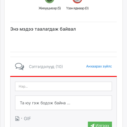
Жихүүцмээр (
5
)
Үзэн ядмаар (
0
)
Энэ мэдээ таалагдаж байвал
Сэтгэгдэлүүд (10)
Анхаарах зүйлс
·
GIF
Илгээх