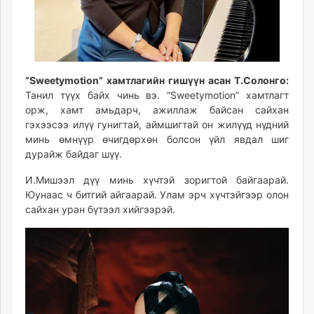
”Sweetymotion” хамтлагийн гишүүн асан Т.Солонго:
Танил түүх байх чинь вэ. “Sweetymotion” хамтлагт
орж, хамт амьдарч, ажиллаж байсан сайхан
гэхээсээ илүү гунигтай, аймшигтай он жилүүд нүдний
минь өмнүүр өчигдөрхөн болсон үйл явдал шиг
дурайж байдаг шүү.
И.Мишээл дүү минь хүчтэй зоригтой байгаарай.
Юунаас ч битгий айгаарай. Улам эрч хүчтэйгээр олон
сайхан уран бүтээл хийгээрэй.