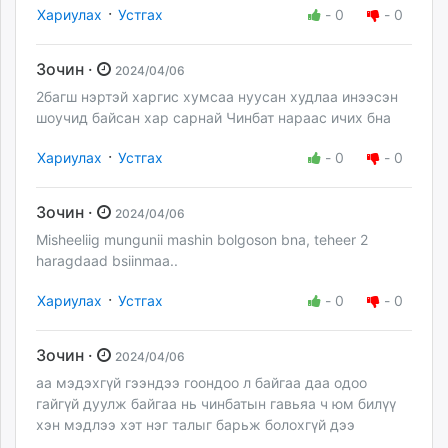
·
Хариулах
Устгах
-
0
-
0
Зочин ·
2024/04/06
2багш нэртэй харгис хумсаа нуусан худлаа инээсэн
шоучид байсан хар сарнай Чинбат нараас ичих бна
·
Хариулах
Устгах
-
0
-
0
Зочин ·
2024/04/06
Misheeliig mungunii mashin bolgoson bna, teheer 2
haragdaad bsiinmaa..
·
Хариулах
Устгах
-
0
-
0
Зочин ·
2024/04/06
аа мэдэхгүй гээндээ гоондоо л байгаа даа одоо
гайгүй дуулж байгаа нь чинбатын гавьяа ч юм билүү
хэн мэдлээ хэт нэг талыг барьж болохгүй дээ