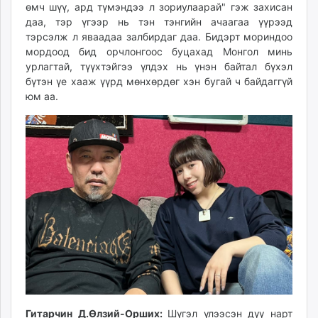
өмч шүү, ард түмэндээ л зориулаарай" гэж захисан
даа, тэр үгээр нь тэн тэнгийн ачаагаа үүрээд
тэрсэлж л яваадаа залбирдаг даа. Бидэрт мориндоо
мордоод бид орчлонгоос буцахад Монгол минь
урлагтай, түүхтэйгээ үлдэх нь үнэн байтал бүхэл
бүтэн үе хааж үүрд мөнхөрдөг хэн бугай ч байдаггүй
юм аа.
Гитарчин Д.Өлзий-Орших:
Шүгэл үлээсэн дүү нарт