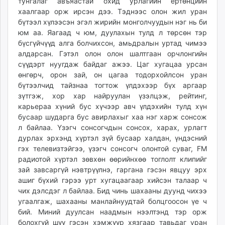
тунгалаг авъяастай охид урлагийн ертөнцийн
unuudur.mn
хаалгаар орж ирсэн дээ. Тэднээс олон жил уран
isee.mn
бүтээл хүлээсэн эгэл жирийн монголчуудын нэг нь би
юм аа. Яагаад ч юм, дуулахын тулд л төрсөн тэр
mglradio.com
бүсгүйчүүд алга болчихсон, амьдралын уртад чимээ
fact.mn
алдарсан. Гэтэл олон олон шалтгаан орчлонгийн
itoim.mn
сүүдэрт нуугдаж байдаг ажээ. Цаг хугацаа урсан
tumen.mn
өнгөрч, орон зай, он цагаа тодорхойлсон уран
shuum.mn
бүтээлчид тайзнаа тогтож үлдэхээр бүх аргаар
зүтгэж, хор хар найруулан үзэлцэж, рейтинг,
times.mn
карьераа хүний бус хүчээр авч үлдэхийн тулд хүн
tvmongolia.mn
бусаар шударга бус авирлахыг хаа нэг харж сонсож
mass.mn
л байлаа. Үзэгч сонсогчдын сонсох, харах, урлагт
unegui.mn
дурлах эрхэнд хүртэл зүй бусаар халдан, үндэсний
assa.mn
гэх телевизтэйгээ, үзэгч сонсогч олонтой суваг, FM
радиотой хүртэл зөвхөн өөрийнхөө тоглолт клипийг
toim.mn
зай завсаргүй нэвтрүүлнэ, гаргана гэсэн явцуу эрх
tac.mn
ашиг бүхий гэрээ урт хугацаагаар хийсэн талаар ч
paparazzi.mn
чих дэлсдэг л байлаа. Бид чинь шахааны дуунд чихээ
unread.today
угаалгаж, шахааны манлайнуудтай болцгоосон үе ч
бий. Миний дуулсан наадмын нээлтэнд тэр орж
болохгүй шүү гэсэн хэмжүүр хязгаар тавьдаг уран