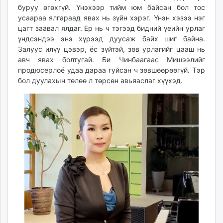
буруу өгөхгүй. Үнэхээр тийм юм байсан бол тос
усаараа ялгараад явах нь зүйн хэрэг. Үнэн хэзээ нэг
цагт заавал ялдаг. Ер нь ч тэгээд бидний үеийн урлаг
үндсэндээ энэ хүрээд дуусаж байх шиг байна.
Залуус илүү цэвэр, ёс зүйтэй, зөв урлагийг цааш нь
авч явах болтугай. Би Чинбаагаас Мишээлийг
продюсерлоё удаа дараа гуйсан ч зөвшөөрөөгүй. Тэр
бол дуулахын төлөө л төрсөн авьяаслаг хүүхэд.