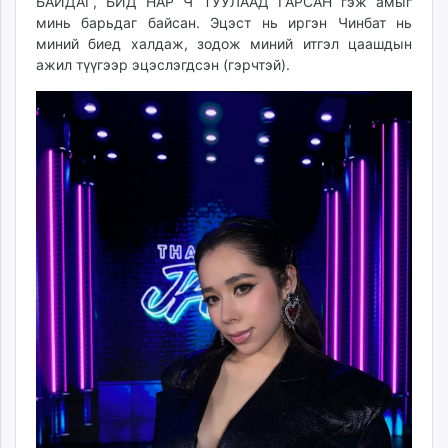
БАЙДАГ, БИД НАР Ч ТУУЛААД ГАРСАН гэж амыг
минь барьдаг байсан. Эцэст нь иргэн Чинбат нь
миний биед халдаж, зодож миний итгэл цаашдын
ажил түүгээр эцэслэгдсэн (гэрчтэй).