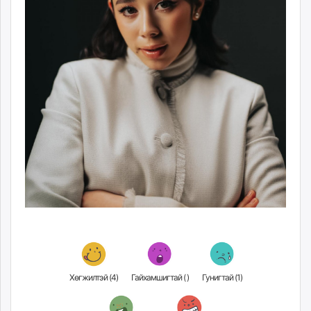
Хөгжилтэй (
4
)
Гайхамшигтай (
)
Гунигтай (
1
)