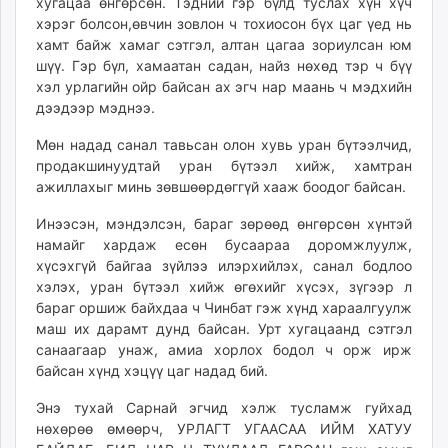
хугацаа өнгөрсөн. Тэдний гэр бүлд туслах хүн хүч
хэрэг болсон,өвчин зовлон ч тохиосон бүх цаг үед нь
хамт байж хамаг сэтгэл, алтан цагаа зориулсан юм
шүү. Гэр бүл, хамаатан садан, найз нөхөд тэр ч бүү
хэл урлагийн ойр байсан ах эгч нар маань ч мэдхийн
дээдээр мэднээ.
Мөн надад санал тавьсан олон хувь уран бүтээлчид,
продакшинуудтай уран бүтээл хийж, хамтран
ажиллахыг минь зөвшөөрдөггүй хааж боодог байсан.
Инээсэн, мэндэлсэн, бараг зөрөөд өнгөрсөн хүнтэй
намайг хардаж есөн бусаараа доромжлуулж,
хүсэхгүй байгаа зүйлээ илэрхийлэх, санал бодлоо
хэлэх, уран бүтээл хийж өгөхийг хүсэх, зүгээр л
бараг оршиж байхдаа ч Чинбат гэж хүнд хараалгуулж
маш их дарамт дунд байсан. Урт хугацаанд сэтгэл
санаагаар унаж, амиа хорлох бодол ч орж ирж
байсан хүнд хэцүү цаг надад бий.
Энэ тухай Сарнай эгчид хэлж тусламж гуйхад
нөхөрөө өмөөрч, УРЛАГТ УГААСАА ИЙМ ХАТУУ