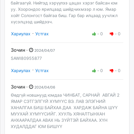
байгаагүй. Нийтэд хэрүүлээ цацах хэрэг байсан юм
уу. Хоорондоо ярилцаад шийдчихмээр л юм. Ямар
хойт Солонгост байгаа биш. Гар бар илцаад уучлжл
хүсэлцээд шийдээч.
·
Хариулах
Устгах
-
0
-
0
Зочин ·
2024/04/07
SAWI80955877
·
Хариулах
Устгах
-
0
-
0
Зочин ·
2024/04/06
Өөдгүй новшнууд юмдаа ЧИНБАТ, САРНАЙ АВГАЙ 2
ЯМАР СЭТГЭЛГҮЙ ХҮМҮҮС ВЭ. ЛАВ ЭЛЭГНИЙ
ХАНАЛГАА БИШ БАЙХАА ДАА ХАРДАЖ БАЙНА ШҮҮ
МУУХАЙ ХҮМҮҮСИЙГ. ХУУЛЬ ХЯНАЛТЫНХАН
АНХААРАЛДАА АВАХ НЬ ЗҮЙТЭЙ БАЙХАА. ХҮН
ХУДАЛДДАГ ЮМ БИШҮҮ