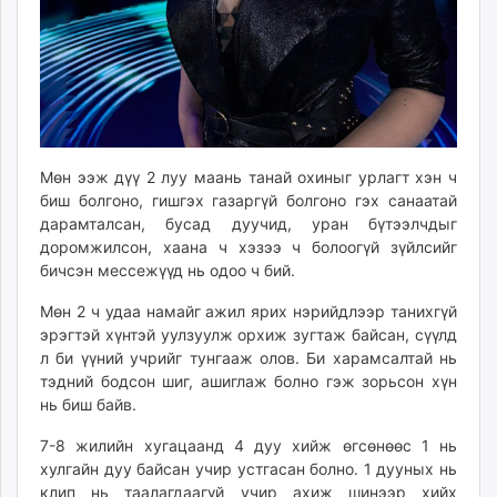
Мөн ээж дүү 2 луу маань танай охиныг урлагт хэн ч
биш болгоно, гишгэх газаргүй болгоно гэх санаатай
дарамталсан, бусад дуучид, уран бүтээлчдыг
доромжилсон, хаана ч хэзээ ч болоогүй зүйлсийг
бичсэн мессежүүд нь одоо ч бий.
Мөн 2 ч удаа намайг ажил ярих нэрийдлээр танихгүй
эрэгтэй хүнтэй уулзуулж орхиж зугтаж байсан, сүүлд
л би үүний учрийг тунгааж олов. Би харамсалтай нь
тэдний бодсон шиг, ашиглаж болно гэж зорьсон хүн
нь биш байв.
7-8 жилийн хугацаанд 4 дуу хийж өгсөнөөс 1 нь
хулгайн дуу байсан учир устгасан болно. 1 дууных нь
клип нь таалагдаагүй учир ахиж шинээр хийх