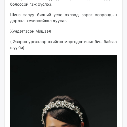
болоосой гэж хүслээ.
Шинэ залуу бидний үеэс эхлээд зэрэг хоорондын
дарлал, хүчирхийлэл дуусаг.
Хүндэтгэсэн Мишээл
( Эвэрээ ургахаар эхийгээ мөргөдөг ишиг биш байгаа
шүү би)