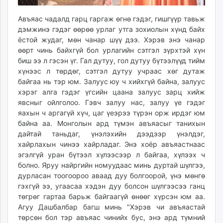
Авъяас чадалд гарц гаргаж өгнө гэдэг, гишгүүр тавьж
дэмжинэ гэдэг өөрөө урлаг утга зохиолын хүнд байх
ёстой жудаг, мөн чанар шүү дээ. Хэрэв энэ чанар
өөрт чинь байхгүй бол урлагийн сэтгэл зүрхтэй хүн
биш ээ л гэсэн үг. Гал дутуу, гол дутуу бүтээлүүд тийм
хүнээс л төрдөг, сэтгэл дутуу учраас хөг дутаж
байгаа нь тэр юм. Залуус юу ч хийхгүй байна, залуус
хэрэг алга гэдэг үгсийн цаана залуус зарц хийж
явсныг ойлголоо. Гэвч залуу нас, залуу үе гэдэг
яахын ч аргагүй хүч, цаг үеэрээ түрэн орж ирдэг юм
байна аа. Монголын ард түмэн авъяасыг танихын
дайтай таньдаг, үнэлэхийн дээдээр үнэлдэг,
хайрлахын чинээ хайрладаг. Энэ хоёр авъяастнаас
эгэлгүй уран бүтээл хүлээсээр л байгаа, хүлээх ч
болно. Яруу найргийн номуудаас минь дуртай шүлгээ,
дурласан тоогоороо аваад дуу болгоорой, үнэ мөнгө
гэхгүй ээ, угаасаа хэдэн дуу болсон шүлгээсээ ганц
төгрөг гартаа барьж байгаагүй өнөөг хүрсэн юм аа.
Агуу Дашбалбар багш минь "Хэрэв чи авъяастай
төрсөн бол тэр авъяас чинийх бус, энэ ард түмний