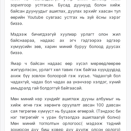
зорилгоор устгасан. Бусад дуунууд болон хийж
байсан дуунуудыг ашиглах, дуулах эрхийг хаасан тул
өөрийн Youtube сувгаас устгах нь зүй ёсны хэрэг
бизээ.
Мэдээж бичигдээгүй хуулиар урлагт олон жил
байснаараа, надаас ах эгч гэдгээрээ эдгээр
хүмүүсийн зөв, харин миний буруу болоод дуусах
бизээ.
Ямар ч байсан надаас өөр хүсэл мөрөөдлөөрөө
жигүүрлэсэн, урлагт хөл тавих гэж байгаа хүүхдүүдэд
ахиж бүү зовлон болоорой гэж хүсье. Чадахгүй бол
чадахгүй, чадах бол чадах аа үнэнчээр хэлдэг, хүний
амьдралд гай болдоггүй байгаасай.
Мөн миний нэр хүндийг ашиглаж дууны албумыг нь
хийж өгнө гэж хөрөнгө оруулалт авсан 100 давсан
сая төгрөгөө хүмүүст нь буцааж өгөөрэй. (Тэндээс би
нэг төгрөгийг ч уран бүтээлдээ ашиглаагүй болно)
Мөн миний тоглолтын орлогоос( мэдээж тэдний
зохиосон дуу биш ковер дуу дуулж олсон орлого)