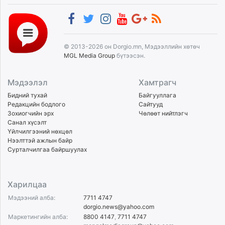
© 2013-2026 он Dorgio.mn, Мэдээллийн хөтөч
MGL Media Group
бүтээсэн.
Мэдээлэл
Хамтрагч
Бидний тухай
Байгууллага
Редакцийн бодлого
Сайтууд
Зохиогчийн эрх
Чөлөөт нийтлэгч
Санал хүсэлт
Үйлчилгээний нөхцөл
Нээлттэй ажлын байр
Сурталчилгаа байршуулах
Харилцаа
Мэдээний алба:
7711 4747
dorgio.news@yahoo.com
Маркетингийн алба:
8800 4147
,
7711 4747