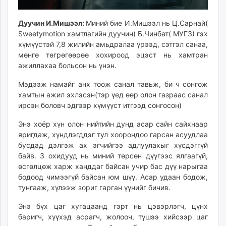
Дуучин И.Мишээл:
Миний бие И.Мишээл нь Ц.Сарнай(
Sweetymotion хамтлагийн дуучин) Б.Чинбат( МУГЗ) гэх
хүмүүстэй 7,8 жилийн амьдралаа үрээд, сэтгэл санаа,
мөнгө төгрөгөөрөө хохироод эцэст нь хамтран
ажиллахаа больсон нь үнэн.
Мэдээж намайг анх тоож санал тавьж, би ч сонгож
хамтын ажил эхлэсэн(тэр үед өөр олон газраас санал
ирсэн боловч эдгээр хүмүүст итгээд сонгосон)
Энэ хоёр хүн олон нийтийн дунд асар сайн сайхнаар
яригдаж, хүндлэгддэг тул хоорондоо гарсан асуудлаа
бусдад дэлгэж ах эгчийгээ адлуулахыг хүсдэггүй
байв. 3 охидууд нь миний төрсөн дүүгээс ялгаагүй,
өсгөлцөж харж ханддаг байсан учир бас дүү нарыгаа
бодоод чимээгүй байсан юм шүү. Асар удаан бодож,
тунгааж, хүлээж зориг гарган үүнийг бичив.
Энэ бүх цаг хугацаанд гэрт нь цэвэрлэгч, цүнх
баригч, хүүхэд асрагч, жолооч, түшээ хийсээр цаг