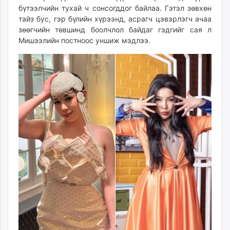
бүтээлчийн тухай ч сонсогддог байлаа. Гэтэл зөвхөн
тайз бус, гэр бүлийн хүрээнд, асрагч цэвэрлэгч ачаа
зөөгчийн төвшинд боолчлол байдаг гэдгийг сая л
Мишээлийн постноос уншиж мэдлээ.