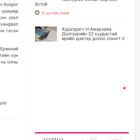
ёстой
ч болдог
 цаашид
21 цагийн өмнө
сэн үзэл
 хандвал
Худалдагч Н.Амарзаяа:
на гэсэн
Дэлгүүрийн 32 хуудастай
өрийн дэвтэр долоо хоногт л
дүүрдэг
 Ерөнхий
22 цагийн өмнө
гийн хүн
 нь олны
АИ-92 шатахууны нийлүүлэлт
тасралтгүй үргэлжилж байна
22 цагийн өмнө
I ангийн цахим бүртгэл энэ
 (
0
)
сарын 17-ноос эхэлнэ
23 цагийн өмнө
Үндсэн хууль зөрчсөн
Х.Булгантуяа, үндэсний эв