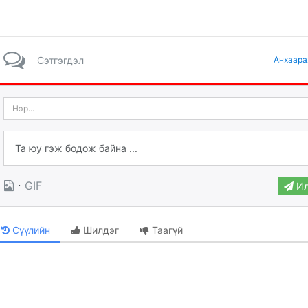
Сэтгэгдэл
Анхаара
·
GIF
Ил
Сүүлийн
Шилдэг
Таагүй