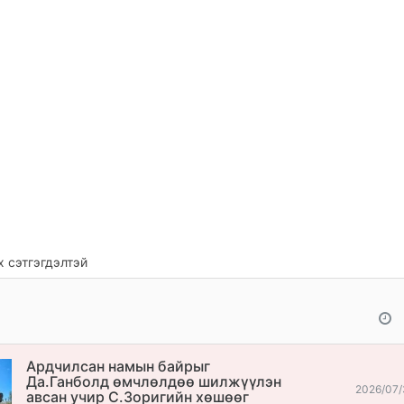
 сэтгэгдэлтэй
Ардчилсан намын байрыг
Да.Ганболд өмчлөлдөө шилжүүлэн
2026/07/
авсан учир С.Зоригийн хөшөөг