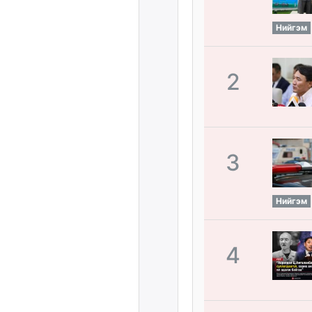
Нийгэм
2
3
Нийгэм
4