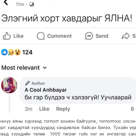
нэхүү аяны хүрээнд тоглолт зохион байгуулж, тоглолтоос олсон
орт хавдартай хүүхдүүдэд хандивлаж байсан билээ. Тухайн үе
увьд хүүхдийн төлөө 1000 төгрөг гуйх нэг их ичгэвтэр сан