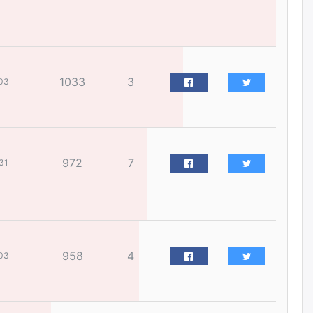
өнгөрлөө
өчигдѳр
Барилгын салбарын 100
жилийн ойд зориулсан
1033
3
03
наадмыг хойшлуулав
өчигдѳр
Монгол Улсад 162 вагон - 9720
тонн АИ-92 орж иржээ
972
7
31
өчигдѳр
Jade Gas: 1.1 тэрбум австрали
долларын санхүүжилтийн
эцсийн гэрээг есдүгээр сард
байгуулбал Тавантолгойн
958
4
03
метан хийн үйлдвэрлэлийн
өрөмдлөгийг 2027 онд эхлүүлнэ
өчигдѳр