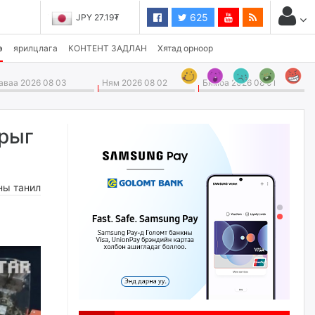
625
JPY 27.19₮
э
ярилцлага
КОНТЕНТ ЗАДЛАН
Хятад орноор
ваа 2026 08 03
Ням 2026 08 02
Бямба 2026 08 01
дрыг
ны танил