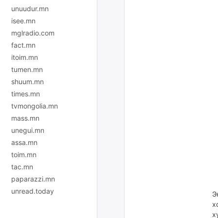
unuudur.mn
isee.mn
mglradio.com
fact.mn
itoim.mn
tumen.mn
shuum.mn
times.mn
tvmongolia.mn
mass.mn
unegui.mn
assa.mn
toim.mn
tac.mn
paparazzi.mn
unread.today
Э
х
х