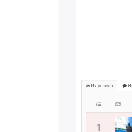
Их уншсан
Их
1