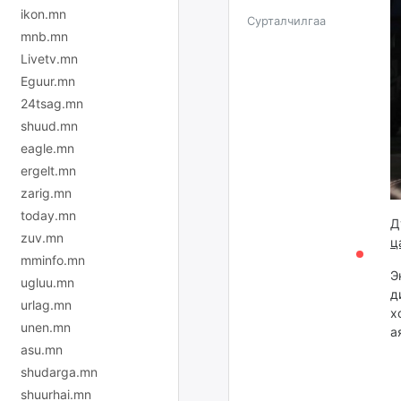
ikon.mn
Сурталчилгаа
mnb.mn
Livetv.mn
Eguur.mn
24tsag.mn
shuud.mn
eagle.mn
ergelt.mn
zarig.mn
today.mn
Д
zuv.mn
ц
mminfo.mn
Э
ugluu.mn
д
urlag.mn
х
unen.mn
а
asu.mn
shudarga.mn
shuurhai.mn