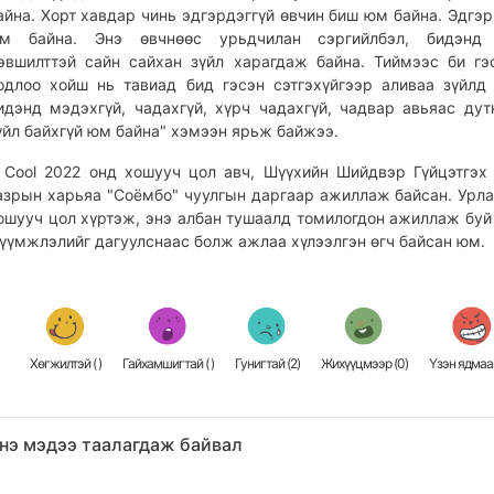
айна. Хорт хавдар чинь эдгэрдэггүй өвчин биш юм байна. Эдгэр
м байна. Энэ өвчнөөс урьдчилан сэргийлбэл, бидэнд
эвшилттэй сайн сайхан зүйл харагдаж байна. Тиймээс би гэ
одлоо хойш нь тавиад бид гэсэн сэтгэхүйгээр аливаа зүйлд
идэнд мэдэхгүй, чадахгүй, хүрч чадахгүй, чадвар авьяас дут
үйл байхгүй юм байна" хэмээн ярьж байжээ.
 Cool 2022 онд хошууч цол авч, Шүүхийн Шийдвэр Гүйцэтгэх
азрын харьяа "Соёмбо" чуулгын даргаар ажиллаж байсан. Урла
ошууч цол хүртэж, энэ албан тушаалд томилогдон ажиллаж буй
үүмжлэлийг дагуулснаас болж ажлаа хүлээлгэн өгч байсан юм.
Хөгжилтэй (
)
Гайхамшигтай (
)
Гунигтай (
2
)
Жихүүцмээр (
0
)
Үзэн ядмаар
нэ мэдээ таалагдаж байвал