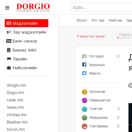
Эхлэл
Улс төр
Нийгэм
Эд
Мэдээллийн
Зар мэдээллийн
Пүрэв 2
5 минутын өмнө
Банк санхүү
Бизнес ААН
0
Сэтгэгдэл
Төрийн
Хуваалцах
Нийслэлийн
Жиргээ
dorgio.mn
Хөгжилтэй
Gogo.mn
caak.mn
Гайхамшигтай
news.mn
2
Гунигтай
zindaa.mn
0
Жихүүцмээр
Baabar.mn
0
Үзэн ядмаар
tovch.mn