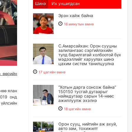
Шинэ
Их уншигдсан
Эрэн хайж байна
16 минутын өмнө
С.Амарсайхан: Орон сууцны
залилангаас сэргийлэхийн
тулд барилгатай холбоотой бүх
мэдээллийг харуулах шинэ
цахим систем танилцуулна
17 цагийн өмнө
а өөрийн
“Хотын дарга сонсож байна”
нөө ялан
150150 тусгай дугаарыг
наймдугаар сарын 14-нөөс
2019 онд
ажиллуулж эхэлнэ
 үйлсийн
18 цагийн өмнө
Орон сууц, нийтийн аж ахуй,
авто зам, тохижилт