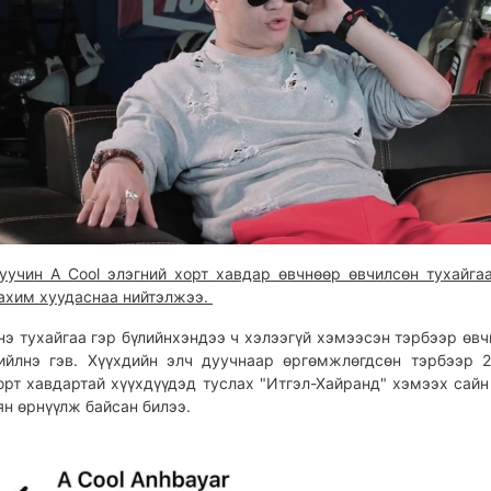
уучин A Cool элэгний хорт хавдар өвчнөөр өвчилсөн тухайга
ахим хуудаснаа нийтэлжээ.
нэ тухайгаа гэр бүлийнхэндээ ч хэлээгүй хэмээсэн тэрбээр өвч
ийлнэ гэв. Хүүхдийн элч дуучнаар өргөмжлөгдсөн тэрбээр 
орт хавдартай хүүхдүүдэд туслах "Итгэл-Хайранд" хэмээх сайн
ян өрнүүлж байсан билээ.