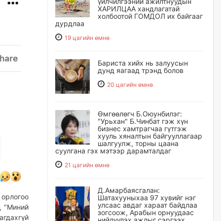
үйлчилгээний ажилтнуудын
ХАРИЛЦАА хандлагатай
холбоотой ГОМДОЛ их байгааг
дурдлаа
19 цагийн өмнө
Бариста хийх нь залуусын
дунд яагаад трэнд болов
20 цагийн өмнө
Өмгөөлөгч Б.Оюунбилэг:
"Урьхан" Б.Чинбат гэж хүн
бизнес хамтрагчаа гүтгэж
хууль хяналтын байгууллагаар
шалгуулж, торны цаана
суулгана гэх мэтээр дарамталдаг
21 цагийн өмнө
Д.Амарбаясгалан:
 орлогоо
Шатахууныхаа 97 хувийг нэг
улсаас авдаг хараат байдлаа
д "Миний
зогсоож, Арабын орнуудаас
агдахгүй
нийлүүлэх ажлыг сэргээх