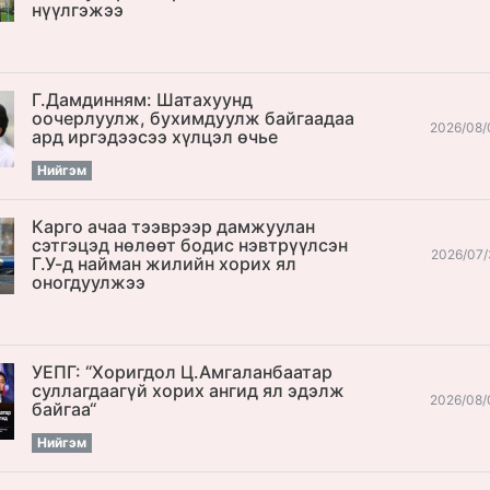
нүүлгэжээ
Г.Дамдинням: Шатахуунд
оочерлуулж, бухимдуулж байгаадаа
2026/08/
ард иргэдээсээ хүлцэл өчье
Нийгэм
Карго ачаа тээврээр дамжуулан
сэтгэцэд нөлөөт бодис нэвтрүүлсэн
2026/07/
Г.У-д найман жилийн хорих ял
оногдуулжээ
УЕПГ: “Хоригдол Ц.Амгаланбаатар
cуллагдаагүй хорих ангид ял эдэлж
2026/08/
байгаа“
Нийгэм