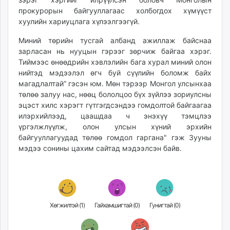
прокурорын байгууллагаас холбогдох хүмүүст
хуулийн хариуцлага хүлээлгээгүй.
Миний төрийн тусгай албанд ажиллаж байснаа
зарласан нь нууцын гэрээг зөрчиж байгаа хэрэг.
Тиймээс өнөөдрийн хэвлэлийн бага хурал миний олон
нийтэд мэдээлэл өгч буй сүүлийн боломж байх
магадлалтай” гэсэн юм. Мөн тэрээр Монгол улсынхаа
төлөө залуу нас, нөөц бололцоо бүх зүйлээ зориулсны
эцэст хилс хэрэгт гүтгэгдсэндээ гомдолтой байгаагаа
илэрхийлээд, цаашдаа ч энэхүү тэмцлээ
үргэлжлүүлж, олон улсын хүний эрхийн
байгууллагуудад төлөө гомдол гаргана" гэж Зууны
мэдээ сонины цахим сайтад мэдээлсэн байв.
Хөгжилтэй (
1
)
Гайхамшигтай (
0
)
Гунигтай (
0
)