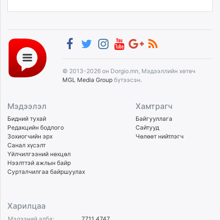
© 2013-2026 он Dorgio.mn, Мэдээллийн хөтөч
MGL Media Group
бүтээсэн.
Мэдээлэл
Хамтрагч
Бидний тухай
Байгууллага
Редакцийн бодлого
Сайтууд
Зохиогчийн эрх
Чөлөөт нийтлэгч
Санал хүсэлт
Үйлчилгээний нөхцөл
Нээлттэй ажлын байр
Сурталчилгаа байршуулах
Харилцаа
Мэдээний алба:
7711 4747