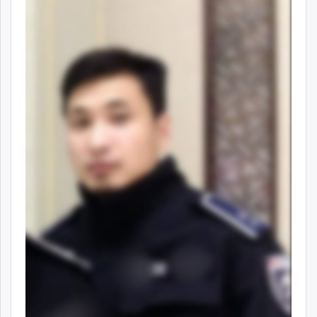
ikon.mn
mnb.mn
Livetv.mn
Eguur.mn
24tsag.mn
shuud.mn
eagle.mn
ergelt.mn
zarig.mn
today.mn
zuv.mn
mminfo.mn
ugluu.mn
urlag.mn
unen.mn
asu.mn
shudarga.mn
shuurhai.mn