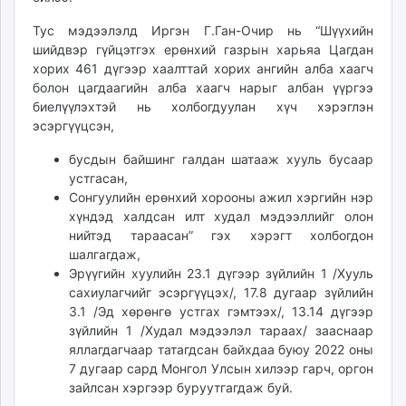
Тус мэдээлэлд Иргэн Г.Ган-Очир нь “Шүүхийн
шийдвэр гүйцэтгэх ерөнхий газрын харьяа Цагдан
хорих 461 дүгээр хаалттай хорих ангийн алба хаагч
болон цагдаагийн алба хаагч нарыг албан үүргээ
биелүүлэхтэй нь холбогдуулан хүч хэрэглэн
эсэргүүцсэн,
бусдын байшинг галдан шатааж хууль бусаар
устгасан,
Сонгуулийн ерөнхий хорооны ажил хэргийн нэр
хүндэд халдсан илт худал мэдээллийг олон
нийтэд тараасан” гэх хэрэгт холбогдон
шалгагдаж,
Эрүүгийн хуулийн 23.1 дүгээр зүйлийн 1 /Хууль
сахиулагчийг эсэргүүцэх/, 17.8 дугаар зүйлийн
3.1 /Эд хөрөнгө устгах гэмтээх/, 13.14 дүгээр
зүйлийн 1 /Худал мэдээлэл тараах/ зааснаар
яллагдагчаар татагдсан байхдаа буюу 2022 оны
7 дугаар сард Монгол Улсын хилээр гарч, оргон
зайлсан хэргээр буруутгагдаж буй.