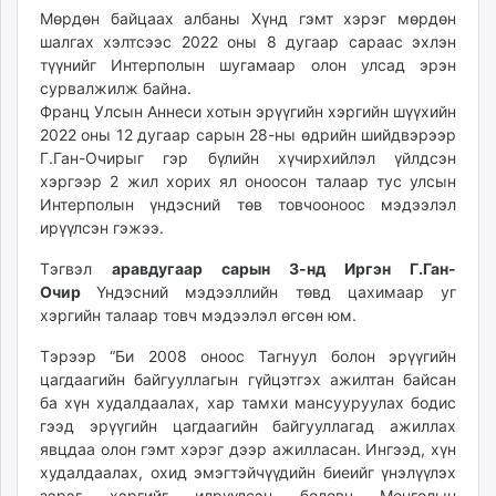
Мөрдөн байцаах албаны Хүнд гэмт хэрэг мөрдөн
шалгах хэлтсээс 2022 оны 8 дугаар сараас эхлэн
түүнийг Интерполын шугамаар олон улсад эрэн
сурвалжилж байна.
Франц Улсын Аннеси хотын эрүүгийн хэргийн шүүхийн
2022 оны 12 дугаар сарын 28-ны өдрийн шийдвэрээр
Г.Ган-Очирыг гэр бүлийн хүчирхийлэл үйлдсэн
хэргээр 2 жил хорих ял оноосон талаар тус улсын
Интерполын үндэсний төв товчооноос мэдээлэл
ирүүлсэн гэжээ.
Тэгвэл
аравдугаар сарын 3-нд Иргэн Г.Ган-
Очир
Үндэсний мэдээллийн төвд цахимаар уг
хэргийн талаар товч мэдээлэл өгсөн юм.
Тэрээр “Би 2008 оноос Тагнуул болон эрүүгийн
цагдаагийн байгууллагын гүйцэтгэх ажилтан байсан
ба хүн худалдаалах, хар тамхи мансууруулах бодис
гээд эрүүгийн цагдаагийн байгууллагад ажиллах
явцдаа олон гэмт хэрэг дээр ажилласан. Ингээд, хүн
худалдаалах, охид эмэгтэйчүүдийн биеийг үнэлүүлэх
зэрэг хэргийг илрүүлсэн боловч Монголын