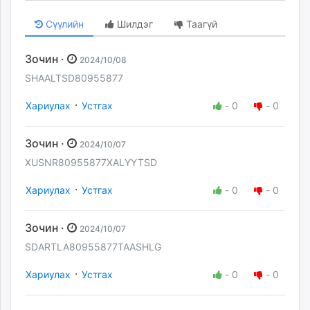
Сүүлийн
Шилдэг
Таагүй
Зочин ·
2024/10/08
SHAALTSD80955877
·
Хариулах
Устгах
-
0
-
0
Зочин ·
2024/10/07
XUSNR80955877XALYYTSD
·
Хариулах
Устгах
-
0
-
0
Зочин ·
2024/10/07
SDARTLA80955877TAASHLG
·
Хариулах
Устгах
-
0
-
0