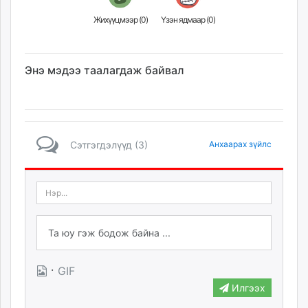
Жихүүцмээр (
0
)
Үзэн ядмаар (
0
)
Энэ мэдээ таалагдаж байвал
Сэтгэгдэлүүд (3)
Анхаарах зүйлс
·
GIF
Илгээх