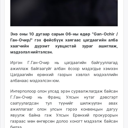
unuudur.mn
isee.mn
mglradio.com
fact.mn
itoim.mn
Энэ оны 10 дугаар сарын 06-ны өдөр "Gan-Ochir /
Ган-Очир/" гэх фейсбүүк хаягаас цагдаагийн алба
tumen.mn
хаагчийн дүрэмт хувцастай зураг ашиглаж,
shuum.mn
мэдээлэл нийтэлсэн.
times.mn
tvmongolia.mn
Иргэн Г.Ган-Очир нь цагдаагийн байгууллагад
ажиллаж байгаагүйг албан ёсоор мэдэгдье хэмээн
mass.mn
Цагдаагийн ерөнхий газрын хэвлэл мэдээллийн
unegui.mn
албанаас мэдээлсэн юм.
assa.mn
toim.mn
Интерполоор олон улсад эрэн сурвалжлагдаж байсан
Г.Ган-Очир нь Франц Улсын нутаг дэвсгэрт
tac.mn
саатуулагдсан тул түүнийг шилжүүлэн авах
paparazzi.mn
ажиллагааг олон улсын гэрээ конвенцын дагуу
unread.today
явуулж байна гэж Улсын Ерөнхий прокурорын
газраас мөн өнгөрсөн долоо хоногт мэдээлж байсан
билээ.