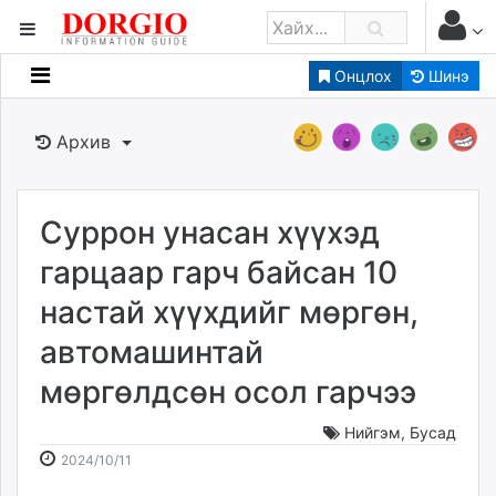
Онцлох
Шинэ
Мэдээллийн
Зар мэдээллийн
Архив
Банк санхүү
Бизнес ААН
Төрийн
Суррон унасан хүүхэд
Нийслэлийн
гарцаар гарч байсан 10
настай хүүхдийг мөргөн,
dorgio.mn
автомашинтай
Gogo.mn
caak.mn
мөргөлдсөн осол гарчээ
news.mn
zindaa.mn
Нийгэм
,
Бусад
2024-
2026-
Baabar.mn
2024/10/11
10-
08-
tovch.mn