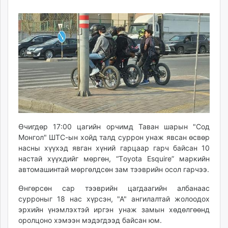
11
07
ikon.mn
11:43:55
21:29:04
mnb.mn
Livetv.mn
Eguur.mn
24tsag.mn
shuud.mn
eagle.mn
ergelt.mn
zarig.mn
today.mn
Өчигдөр 17:00 цагийн орчимд Таван шарын "Сод
zuv.mn
Монгол" ШТС-ын хойд талд суррон унаж явсан өсвөр
mminfo.mn
насны хүүхэд явган хүний гарцаар гарч байсан 10
настай хүүхдийг мөргөн, “Тoyota Esquire” маркийн
ugluu.mn
автомашинтай мөргөлдсөн зам тээврийн осол гарчээ.
urlag.mn
unen.mn
Өнгөрсөн сар тээврийн цагдаагийн албанаас
asu.mn
сурроныг 18 нас хүрсэн, "А" ангилалтай жолоодох
эрхийн үнэмлэхтэй иргэн унаж замын хөдөлгөөнд
shudarga.mn
оролцоно хэмээн мэдэгдээд байсан юм.
shuurhai.mn