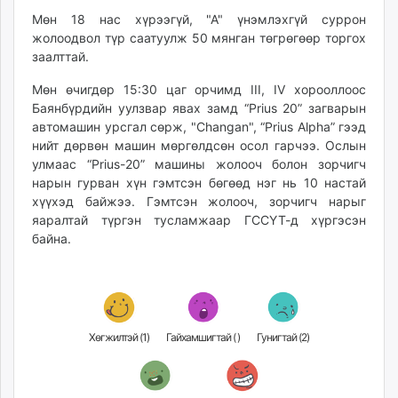
unuudur.mn
Мөн 18 нас хүрээгүй, "A" үнэмлэхгүй суррон
isee.mn
жолоодвол түр саатуулж 50 мянган төгрөгөөр торгох
заалттай.
mglradio.com
fact.mn
Мөн өчигдөр 15:30 цаг орчимд III, IV хорооллоос
itoim.mn
Баянбүрдийн уулзвар явах замд “Prius 20” загварын
tumen.mn
автомашин урсгал сөрж, "Changan", “Prius Alpha” гээд
нийт дөрвөн машин мөргөлдсөн осол гарчээ. Ослын
shuum.mn
улмаас “Prius-20” машины жолооч болон зорчигч
times.mn
нарын гурван хүн гэмтсэн бөгөөд нэг нь 10 настай
tvmongolia.mn
хүүхэд байжээ. Гэмтсэн жолооч, зорчигч нарыг
mass.mn
яаралтай түргэн тусламжаар ГССҮТ-д хүргэсэн
unegui.mn
байна.
assa.mn
toim.mn
tac.mn
paparazzi.mn
Хөгжилтэй (
1
)
Гайхамшигтай (
)
Гунигтай (
2
)
unread.today