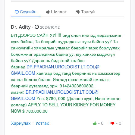
Сүүлийн
Шилдэг
Таагүй
Dr. Adity ·
2024/10/12
БҮГДЭЭРЭЭ САЙН УУ!!!!! Бид олон нийтэд мэдээлэхийг
хүсч байна; Та бөөрийг худалдахыг хүсч байна уу? Та
санхүүгийн хямралын улмаас бөөрийг зарж борлуулах
боломжийг эрэлхийлж байна уу, юу хийхээ мэдэхгүй
байна уу? Дараа нь бидэнтэй холбоо
бариад
DR.PRADHAN.UROLOGIST.LT.COL@
GMAIL.COM
хаягаар бид танд бөөрнийх нь хэмжээгээр
санал болгох болно. Яагаад гэвэл манай эмнэлэгт
бөөрний дутагдалд орж, 91424323800802.
имэйл:
DR.PRADHAN.UROLOGIST.LT.COL@
GMAIL.COM
Yнэ: $780, 000 (Долоон зуун, Наян мянган
доллар) APPLY TO SELL YOUR KIDNEY FOR MONEY
NOW $ 780,000.00
·
Хариулах
Устгах
-
0
-
0