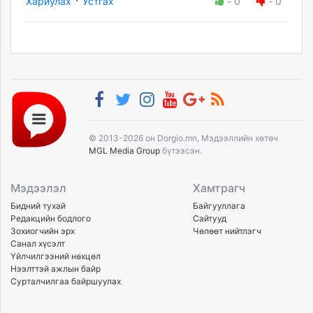
Хариулах
Устгах
-
0
-
0
© 2013-2026 он Dorgio.mn, Мэдээллийн хөтөч
MGL Media Group
бүтээсэн.
Мэдээлэл
Хамтрагч
Бидний тухай
Байгууллага
Редакцийн бодлого
Сайтууд
Зохиогчийн эрх
Чөлөөт нийтлэгч
Санал хүсэлт
Үйлчилгээний нөхцөл
Нээлттэй ажлын байр
Сурталчилгаа байршуулах