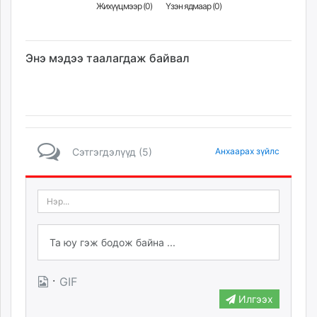
Жихүүцмээр (
0
)
Үзэн ядмаар (
0
)
Энэ мэдээ таалагдаж байвал
Сэтгэгдэлүүд (5)
Анхаарах зүйлс
·
GIF
Илгээх