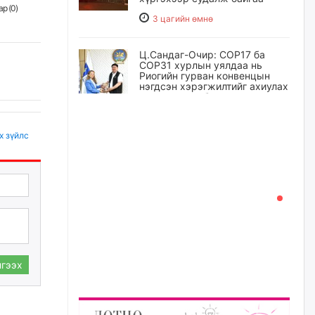
р (
0
)
3 цагийн өмнө
Ц.Сандаг-Очир: COP17 ба
COP31 хурлын уялдаа нь
Риогийн гурван конвенцын
нэгдсэн хэрэгжилтийг ахиулах
чухал алхам болно
4 цагийн өмнө
х зүйлс
Замын хөдөлгөөнд оролцож
байх үедээ ноцтой зөрчил
гаргасан жолооч Б-д
хариуцлага тооцож, ажлаас
нь чөлөөлжээ
5 цагийн өмнө
Нийслэлийн цэцэрлэгт
хамрагдах I шатны бүртгэл
гээх
эхлэхэд ГУРАВ хоног үлдлээ
5 цагийн өмнө