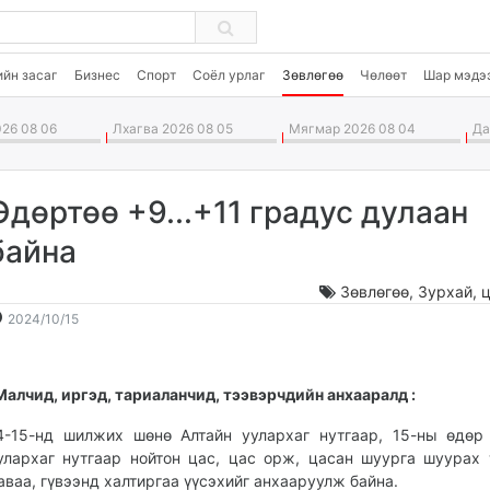
ийн засаг
Бизнес
Спорт
Соёл урлаг
Зөвлөгөө
Чөлөөт
Шар мэдэ
26 08 06
Лхагва 2026 08 05
Мягмар 2026 08 04
Дав
Өдөртөө +9...+11 градус дулаан
байна
Зөвлөгөө
,
Зурхай, ц
2024-
2026-
2024/10/15
10-
08-
15
07
08:07:04
15:40:53
Малчид, иргэд, тариаланчид, тээвэрчдийн анхааралд :
4-15-нд шилжих шөнө Алтайн уулархаг нутгаар, 15-ны өдөр
улархаг нутгаар нойтон цас, цас орж, цасан шуурга шуурах 
аваа, гүвээнд халтиргаа үүсэхийг анхааруулж байна.