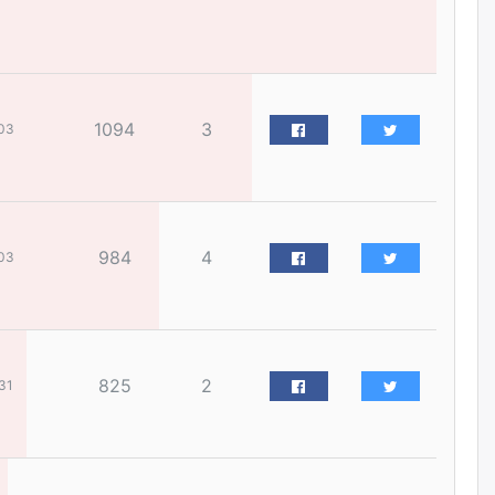
бизнес хамтрагчаа гүтгэж
хууль хяналтын байгууллагаар
шалгуулж, торны цаана
суулгана гэх мэтээр дарамталдаг
өчигдѳр
1094
3
03
Д.Амарбаясгалан:
Шатахууныхаа 97 хувийг нэг
улсаас авдаг хараат байдлаа
зогсоож, Арабын орнуудаас
нийлүүлэх ажлыг сэргээх
ёстой
984
4
03
өчигдѳр
Худалдагч Н.Амарзаяа:
Дэлгүүрийн 32 хуудастай
өрийн дэвтэр долоо хоногт л
дүүрдэг
825
2
31
өчигдѳр
АИ-92 шатахууны нийлүүлэлт
тасралтгүй үргэлжилж байна