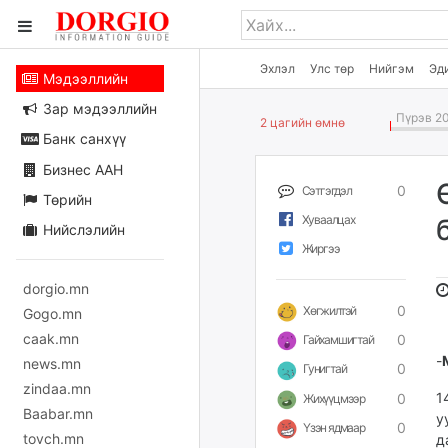
Эхлэл
Улс төр
Нийгэм
Эд
Мэдээллийн
Зар мэдээллийн
Пүрэв 20
2 цагийн өмнө
Банк санхүү
Бизнес ААН
0
Сэтгэгдэл
Төрийн
Хуваалцах
Нийслэлийн
Жиргээ
dorgio.mn
0
Хөгжилтэй
Gogo.mn
caak.mn
0
Гайхамшигтай
-
news.mn
0
Гунигтай
zindaa.mn
1
0
Жихүүцмээр
Baabar.mn
у
0
Үзэн ядмаар
tovch.mn
д