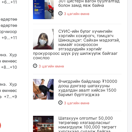
301 цистерн вагон буулгалтад
+6...+11
болон замд явж байна
3 цагийн өмнө
өдөртөө
 өдөртөө
СУИС-ийн бүлэг хүчингийн
 орчмоор
хэргийн хохирогч, тэмцэгч
+9...+11
Шинэцэцэг: Сайхан мэдээтэй,
намайг хохироосон
этгээдүүдийн хэргийг
прокуророос шүүх рүү шилжүүлж байгааг
инэ. Хур
сонслоо
н өмнөөс
3 цагийн өмнө
+8...+10
Өчигдрийн байдлаар ₮10000
инэ. Хур
доош дүнгээр шатахууны
худалдан авалт хийсэн 1500
н өмнөөс
баримт бүртгэгджээ
 +7...+9
3 цагийн өмнө
Шатахуун олголтыг 50,000
төгрөгөөр хязгаарласныг
нэмэгдүүлж 100,000 төгрөгт
хүргэхээр судалж байгаа