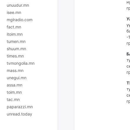
н
unuudur.mn
г
isee.mn
У
mglradio.com
ү
fact.mn
б
itoim.mn
-
tumen.mn
г
shuum.mn
Б
times.mn
т
tvmongolia.mn
с
mass.mn
г
unegui.mn
Т
assa.mn
т
toim.mn
с
tac.mn
г
paparazzi.mn
unread.today