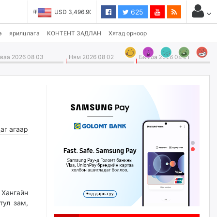
625
USD 3,496.90₮
э
ярилцлага
КОНТЕНТ ЗАДЛАН
Хятад орноор
аа 2026 08 03
Ням 2026 08 02
Бямба 2026 08 01
аг агаар
 Хангайн
тул зам,