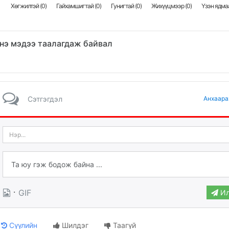
Хөгжилтэй (
0
)
Гайхамшигтай (
0
)
Гунигтай (
0
)
Жихүүцмээр (
0
)
Үзэн ядмаа
нэ мэдээ таалагдаж байвал
Сэтгэгдэл
Анхаара
·
GIF
Ил
Сүүлийн
Шилдэг
Таагүй