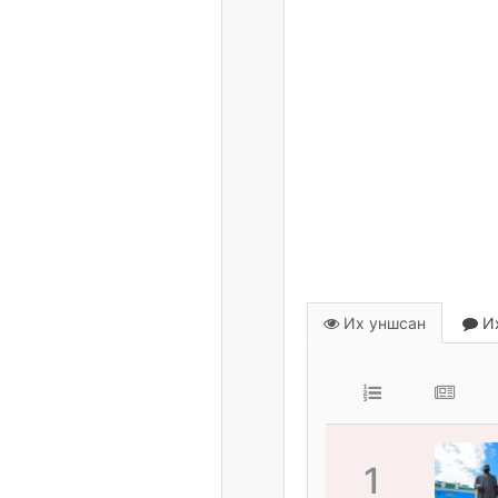
Их уншсан
Их
1