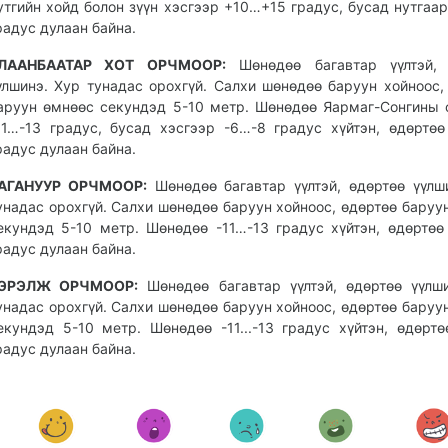
утгийн хойд болон зүүн хэсгээр +10…+15 градус, бусад нутгаар 
радус дулаан байна.
ЛААНБААТАР ХОТ ОРЧМООР:
Шөнөдөө багавтар үүлтэй, 
үлшинэ. Хур тунадас орохгүй. Салхи шөнөдөө баруун хойноос,
аруун өмнөөс секундэд 5-10 метр. Шөнөдөө Яармаг-Сонгины
11…-13 градус, бусад хэсгээр -6…-8 градус хүйтэн, өдөртөө 
радус дулаан байна.
АГАНУУР ОРЧМООР:
Шөнөдөө багавтар үүлтэй, өдөртөө үүлш
унадас орохгүй. Салхи шөнөдөө баруун хойноос, өдөртөө баруу
екундэд 5-10 метр. Шөнөдөө -11…-13 градус хүйтэн, өдөртөө 
радус дулаан байна.
ЭРЭЛЖ ОРЧМООР:
Шөнөдөө багавтар үүлтэй, өдөртөө үүлш
унадас орохгүй. Салхи шөнөдөө баруун хойноос, өдөртөө баруу
екундэд 5-10 метр. Шөнөдөө -11...-13 градус хүйтэн, өдөртөө
радус дулаан байна.