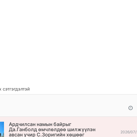
 сэтгэгдэлтэй
Ардчилсан намын байрыг
Да.Ганболд өмчлөлдөө шилжүүлэн
2026/07/
авсан учир С.Зоригийн хөшөөг