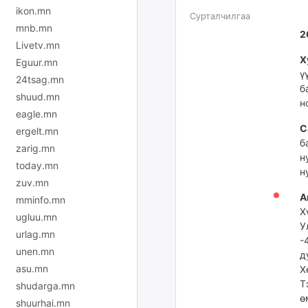
ikon.mn
Сурталчилгаа
mnb.mn
2
Livetv.mn
Х
Eguur.mn
ү
24tsag.mn
б
shuud.mn
н
eagle.mn
С
ergelt.mn
б
zarig.mn
н
today.mn
н
zuv.mn
А
mminfo.mn
Х
ugluu.mn
У
urlag.mn
-
unen.mn
д
asu.mn
Х
Т
shudarga.mn
ө
shuurhai.mn