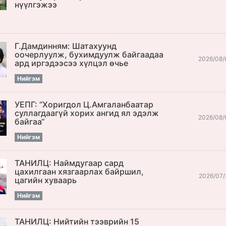
нүүлгэжээ
Г.Дамдинням: Шатахуунд
оочерлуулж, бухимдуулж байгаадаа
2026/08/
ард иргэдээсээ хүлцэл өчье
Нийгэм
УЕПГ: “Хоригдол Ц.Амгаланбаатар
cуллагдаагүй хорих ангид ял эдэлж
2026/08/
байгаа“
Нийгэм
ТАНИЛЦ: Наймдугаар сард
цахилгаан хязгаарлах байршил,
2026/07/
цагийн хуваарь
Нийгэм
ТАНИЛЦ: Нийтийн тээврийн 15