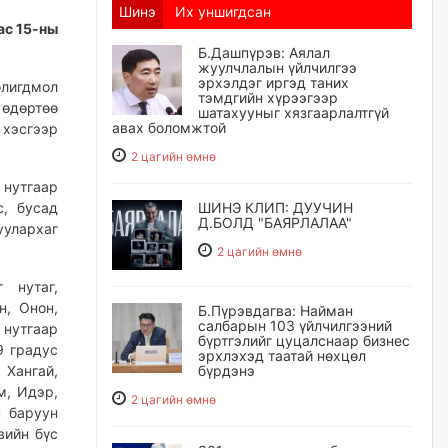
Шинэ
Их уншигдсан
ас 15-ны
Б.Дашпүрэв: Аялал
жуулчлалын үйлчилгээ
эрхэлдэг иргэд таних
олигдмол
тэмдгийн хүрээгээр
 өдөртөө
шатахууныг хязгаарлалтгүй
авах боломжтой
 хэсгээр
2 цагийн өмнө
 нутгаар
с, бусад
ШИНЭ КЛИП: ДУУЧИН
Д.БОЛД "БАЯРЛАЛАА"
уулархаг
2 цагийн өмнө
 нутаг,
н, Онон,
Б.Пүрэвдагва: Найман
салбарын 103 үйлчилгээний
 нутгаар
бүртгэлийг цуцалснаар бизнес
9 градус
эрхлэхэд таатай нөхцөл
 Хангай,
бүрдэнэ
м, Идэр,
2 цагийн өмнө
н баруун
вийн бүс