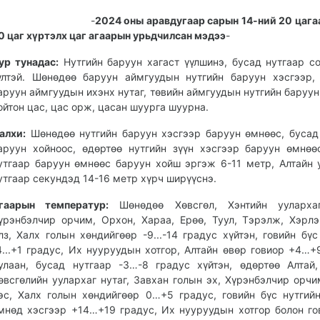
-
2024 оны аравдугаар сарын 14-ний 20 цага
0 цаг хүртэлх цаг агаарын урьдчилсан мэдээ
-
ур тунадас:
Нутгийн баруун хагаст үүлшинэ, бусад нутгаар с
үлтэй. Шөнөдөө баруун аймгуудын нутгийн баруун хэсгээр,
аруун аймгуудын ихэнх нутаг, төвийн аймгуудын нутгийн баруун
ойтон цас, цас орж, цасан шуурга шуурна.
алхи:
Шөнөдөө нутгийн баруун хэсгээр баруун өмнөөс, бусад
аруун хойноос, өдөртөө нутгийн зүүн хэсгээр баруун өмнөө
утгаар баруун өмнөөс баруун хойш эргэж 6-11 метр, Алтайн 
утгаар секундэд 14-16 метр хүрч ширүүснэ.
гаарын температур:
Шөнөдөө Хөвсгөл, Хэнтийн уулархаг
үрэнбэлчир орчим, Орхон, Хараа, Ерөө, Туул, Тэрэлж, Хэрлэ
лз, Халх голын хөндийгөөр -9...-14 градус хүйтэн, говийн бүс
4...+1 градус, Их нууруудын хотгор, Алтайн өвөр говиор +4…+
улаан, бусад нутгаар -3…-8 градус хүйтэн, өдөртөө Алтай,
өвсгөлийн уулархаг нутаг, Завхан голын эх, Хүрэнбэлчир орчи
эс, Халх голын хөндийгөөр 0…+5 градус, говийн бүс нутгий
мнөд хэсгээр +14…+19 градус, Их нууруудын хотгор болон го