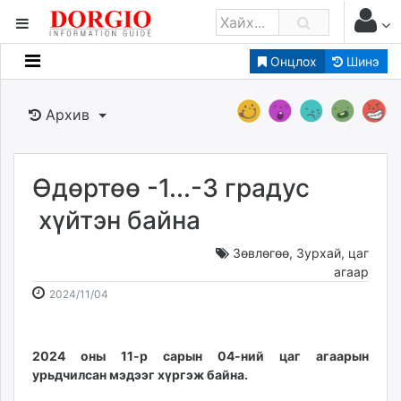
Онцлох
Шинэ
Мэдээллийн
Зар мэдээллийн
Архив
Банк санхүү
Бизнес ААН
Төрийн
Өдөртөө -1...-3 градус
Нийслэлийн
хүйтэн байна
Зөвлөгөө
,
Зурхай, цаг
dorgio.mn
агаар
Gogo.mn
2024-
2026-
2024/11/04
caak.mn
11-
08-
news.mn
04
08
zindaa.mn
09:33:32
02:07:23
2024 оны 11-р сарын 04-ний цаг агаарын
Baabar.mn
урьдчилсан мэдээг хүргэж байна.
tovch.mn