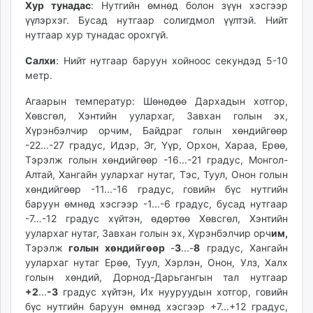
Хур тунадас
: Нутгийн өмнөд болон зүүн хэсгээр
ikon.mn
үүлэрхэг. Бусад нутгаар солигдмол үүлтэй. Нийт
mnb.mn
нутгаар хур тунадас орохгүй.
Livetv.mn
Салхи
: Нийт нутгаар баруун хойноос секундэд 5-10
Eguur.mn
метр.
24tsag.mn
shuud.mn
Агаарын температур: Шөнөдөө Дархадын хотгор,
eagle.mn
Хөвсгөл, Хэнтийн уулархаг, Завхан голын эх,
Хүрэнбэлчир орчим, Байдраг голын хөндийгөөр
ergelt.mn
-22...-27 градус, Идэр, Эг, Үүр, Орхон, Хараа, Ерөө,
zarig.mn
Тэрэлж голын хөндийгөөр -16...-21 градус, Монгол-
today.mn
Алтай, Хангайн уулархаг нутаг, Тэс, Туул, Онон голын
zuv.mn
хөндийгөөр -11...-16 градус, говийн бүс нутгийн
mminfo.mn
баруун өмнөд хэсгээр -1...-6 градус, бусад нутгаар
-7…-12 градус хүйтэн, өдөртөө Хөвсгөл, Хэнтийн
ugluu.mn
уулархаг нутаг, Завхан голын эх, Хүрэнбэлчир орч
им,
urlag.mn
Тэрэлж
голын хөндийгөөр
-
3
...-
8
градус, Хангайн
unen.mn
уулархаг нутаг Ерөө, Туул, Хэрлэн, Онон, Улз, Халх
asu.mn
голын хөндий, Дорнод-Дарьгангын тал нутгаар
shudarga.mn
+2
...
-3
градус хүйтэн, Их нууруудын хотгор, говийн
бүс нутгийн баруун өмнөд хэсгээр +7...+12 градус,
shuurhai.mn