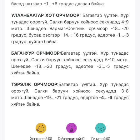
бусад нутгаар +1...+6 градус дулаан байна.
unuudur.mn
isee.mn
УЛААНБААТАР ХОТ ОРЧМООР:
Багавтар үүлтэй. Хур
mglradio.com
тунадас орохгүй. Салхи баруун хойноос секундэд 4-9
метр. Шөнөдөө Яармаг-Сонгины орчмоор -18...-20
fact.mn
градус, бусад хэсгээр -14…-16 градус, өдөртөө -
1
...-
3
itoim.mn
градус хүйтэн байна.
tumen.mn
shuum.mn
БАГАНУУР ОРЧМООР:
Багавтар үүлтэй. Хур тунадас
орохгүй. Салхи баруун хойноос секундэд 5-10 метр.
times.mn
Шөнөдөө -18…-20 градус, өдөртөө -3...-5 градус
tvmongolia.mn
хүйтэн байна.
mass.mn
unegui.mn
ТЭРЭЛЖ ОРЧМООР:
Багавтар үүлтэй. Хур тунадас
орохгүй. Салхи баруун хойноос секундэд 3-8
assa.mn
метр.Шөнөдөө -19…-21 градус, өдөртөө -
4
...-
6
градус
toim.mn
хүйтэн байна.
tac.mn
paparazzi.mn
unread.today
Хөгжилтэй (
0
)
Гайхамшигтай (
0
)
Гунигтай (
0
)