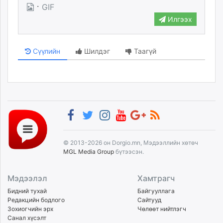
·
GIF
Илгээх
Сүүлийн
Шилдэг
Таагүй
© 2013-2026 он Dorgio.mn, Мэдээллийн хөтөч
MGL Media Group
бүтээсэн.
Мэдээлэл
Хамтрагч
Бидний тухай
Байгууллага
Редакцийн бодлого
Сайтууд
Зохиогчийн эрх
Чөлөөт нийтлэгч
Санал хүсэлт