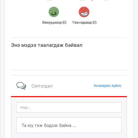
Жихүүцмээр (
0
)
Үзэн ядмаар (
0
)
Энэ мэдээ таалагдаж байвал
Сэтгэгдэл
Анхаарах зүйлс