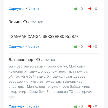
·
Хариулах
Устгах
-
0
-
0
Зочин ·
2025/01/31
TSAGAAR XANGN SEXSEER80955877
·
Хариулах
Устгах
-
0
-
0
Бат инженер ·
2025/01/31
Би ч бас төмөр замын гэрээ юм уу, Монголын
нүүрсийг Хятадууд олборлож зөөх гэрээ юм уу,
ойлгохгүй л байна шүү. Хятадууд нутаг дээрээ
өөрсдөө хил хүртлээ төмөр зам тависныхаа
алдагдлыг Монголоор төлүүлэх гээд байдаг чинь
ямар учиртай юм бол. Ер нь зөвхөн ТЗ-аа л яриач
дээ.
·
Хариулах
Устгах
-
0
-
0