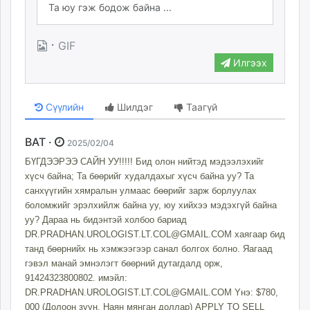
·
GIF
Илгээх
Сүүлийн
Шилдэг
Таагүй
BAT ·
2025/02/04
БҮГДЭЭРЭЭ САЙН УУ!!!!! Бид олон нийтэд мэдээлэхийг
хүсч байна; Та бөөрийг худалдахыг хүсч байна уу? Та
санхүүгийн хямралын улмаас бөөрийг зарж борлуулах
боломжийг эрэлхийлж байна уу, юу хийхээ мэдэхгүй байна
уу? Дараа нь бидэнтэй холбоо бариад
DR.PRADHAN.UROLOGIST.LT.COL@GMAIL.COM
хаягаар бид
танд бөөрнийх нь хэмжээгээр санал болгох болно. Яагаад
гэвэл манай эмнэлэгт бөөрний дутагдалд орж,
91424323800802. имэйл:
DR.PRADHAN.UROLOGIST.LT.COL@GMAIL.COM
Yнэ: $780,
000 (Долоон зуун, Наян мянган доллар) APPLY TO SELL