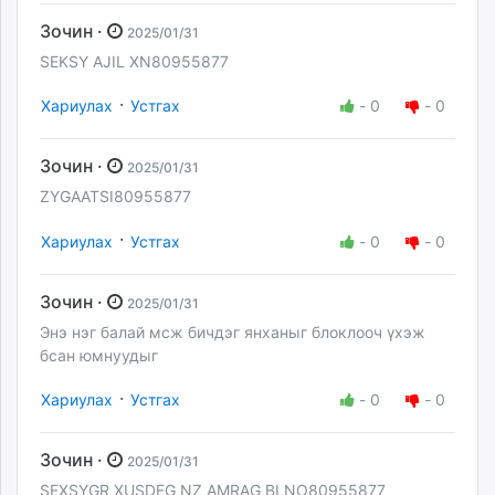
Зочин ·
2025/01/31
SEKSY AJIL XN80955877
·
Хариулах
Устгах
-
0
-
0
Зочин ·
2025/01/31
ZYGAATSI80955877
·
Хариулах
Устгах
-
0
-
0
Зочин ·
2025/01/31
Энэ нэг балай мсж бичдэг янханыг блоклооч үхэж
бсан юмнуудыг
·
Хариулах
Устгах
-
0
-
0
Зочин ·
2025/01/31
SEXSYGR XUSDEG NZ AMRAG BLNO80955877