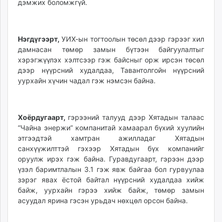
дэмжих боломжгүй.
Нэгдүгээрт,
УИХ-ын тогтоолын төсөл дээр гэрээг хил
дамнасан төмөр замын бүтээн байгуулалтыг
хэрэгжүүлэх хэлтсээр гэж байсныг орж ирсэн төсөл
дээр нүүрсний худалдаа, Тавантолгойн нүүрсний
уурхайн хүчин чадал гэж нэмсэн байна.
Хоёрдугаарт,
гэрээний талууд дээр Хятадын талаас
“Чайна энержи” компанитай хамаарал бүхий хуулийн
этгээдтэй хамтран ажилладаг Хятадын
санхүүжилттэй гэхээр Хятадын бүх компанийг
оруулж ирэх гэж байна. Гуравдугаарт, гэрээн дээр
үзэл баримтлалын 3.1 гэж явж байгаа бол гурвуулаа
зэрэг явах ёстой байтал нүүрсний худалдаа хийж
байж, уурхайн гэрээ хийж байж, төмөр замын
асуудал ярина гэсэн урьдач нөхцөл орсон байна.