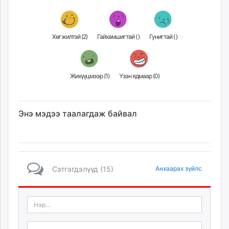
Хөгжилтэй (
2
)
Гайхамшигтай (
)
Гунигтай (
)
Жихүүцмээр (
1
)
Үзэн ядмаар (
0
)
Энэ мэдээ таалагдаж байвал
Сэтгэгдэлүүд (15)
Анхаарах зүйлс