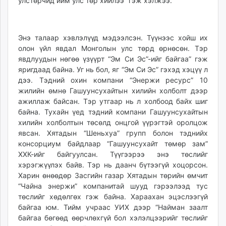
улстөрчид ийм улс төр хийлээ” гэж хэлжээ.
Энэ талаар хэвлэлүүд мэдээлсэн. Түүнээс хойш их
олон үйл явдал Монголын улс төрд өрнөсөн. Тэр
явдлуудын нөгөө үзүүрт “Эм Си Эс”-ийг байгаа” гэж
яригдаад байна. Уг нь бол, яг “Эм Си Эс” гэхэд хэцүү л
дээ. Тэдний охин компани “Энержи ресурс” 10
жилийн өмнө Гашуунсухайтын хилийн холболт дээр
ажиллаж байсан. Тэр утгаар нь л холбоод байх шиг
байна. Тухайн үед тэдний компани Гашуунсухайтын
хилийн холболтын төсөлд онцгой үүрэгтэй оролцож
явсан. Хятадын “Шеньхуа” групп болон тэднийх
консорциум байдлаар “Гашуунсухайт төмөр зам”
ХХК-ийг байгуулсан. Түүгээрээ энэ төслийг
хэрэгжүүлэх байв. Тэр нь даанч бүтээгүй хоцорсон.
Харин өнөөдөр Засгийн газар Хятадын төрийн өмчит
“Чайна энержи” компанитай шууд гэрээлээд тус
төслийг хөдөлгөх гэж байна. Хараахан эцэслээгүй
байгаа юм. Тийм учраас УИХ дээр “Найман заалт
байгаа бөгөөд өөрчлөхгүй бол хэлэлцээрийг төслийг