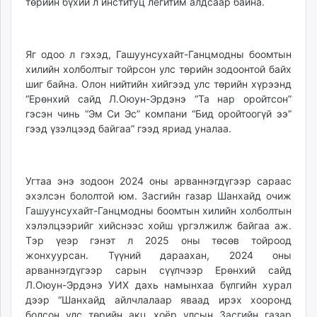
төрийн бүхий л институц легитим алдсаар байна.
unuudur.mn
isee.mn
mglradio.com
Яг одоо л гэхэд, Гашуунсухайт-Ганцмодны боомтын
fact.mn
хилийн холболтыг тойрсон улс төрийн зодоонтой байх
itoim.mn
шиг байна. Олон нийтийн хийгээд улс төрийн хүрээнд
“Ерөнхий сайд Л.Оюун-Эрдэнэ “Та нар оройтсон”
tumen.mn
гэсэн чинь “Эм Си Эс” компани “Бид оройтоогүй ээ”
shuum.mn
гээд үзэлцээд байгаа” гээд яриад уналаа.
times.mn
tvmongolia.mn
mass.mn
Угтаа энэ зодоон 2024 оны арваннэгдүгээр сараас
unegui.mn
эхэлсэн бололтой юм. Засгийн газар Шанхайд очиж
assa.mn
Гашуунсухайт-Ганцмодны боомтын хилийн холболтын
toim.mn
хэлэлцээрийг хийснээс хойш үргэлжилж байгаа аж.
Тэр үеэр гэнэт л 2025 оны төсөв тойроод
tac.mn
жонхуурсан. Түүний дараахан, 2024 оны
paparazzi.mn
арваннэгдүгээр сарын сүүлчээр Ерөнхий сайд
unread.today
Л.Оюун-Эрдэнэ УИХ дахь намынхаа бүлгийн хурал
дээр “Шанхайд айлчлалаар яваад ирэх хооронд
болсон улс төрийн акц хоёр улсын Засгийн газар