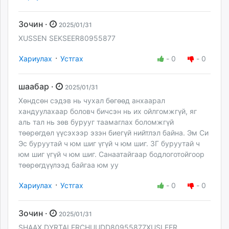
Зочин ·
2025/01/31
XUSSEN SEKSEER80955877
·
Хариулах
Устгах
-
0
-
0
шаабар ·
2025/01/31
Хөндсөн сэдэв нь чухал бөгөөд анхаарал
хандуулахаар боловч бичсэн нь их ойлгомжгүй, яг
аль тал нь зөв бурууг таамаглах боломжгүй
төөрөгдөл үүсэхээр эзэн биегүй нийтлэл байна. Эм Си
Эс буруутай ч юм шиг үгүй ч юм шиг. ЗГ буруутай ч
юм шиг үгүй ч юм шиг. Санаатайгаар бодлоготойгоор
төөрөгдүүлээд байгаа юм уу
·
Хариулах
Устгах
-
0
-
0
Зочин ·
2025/01/31
SHAAX DYRTAI ERCHUUDD80955877XUSLEER