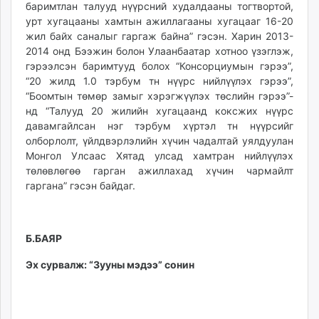
баримтлан талууд нүүрсний худалдааны тогтвортой,
урт хугацааны хамтын ажиллагааны хугацааг 16-20
жил байх саналыг гаргаж байна” гэсэн. Харин 2013-
2014 онд Бээжин болон Улаанбаатар хотноо үзэглэж,
гэрээлсэн баримтууд болох “Консорциумын гэрээ”,
“20 жилд 1.0 тэрбум тн нүүрс нийлүүлэх гэрээ”,
“Боомтын төмөр замыг хэрэгжүүлэх төслийн гэрээ”-
нд “Талууд 20 жилийн хугацаанд коксжих нүүрс
давамгайлсан нэг тэрбум хүртэл тн нүүрсийг
олборлолт, үйлдвэрлэлийн хүчин чадалтай уялдуулан
Монгол Улсаас Хятад улсад хамтран нийлүүлэх
төлөвлөгөө гарган ажиллахад хүчин чармайлт
гаргана” гэсэн байдаг.
Б.БАЯР
Эх сурвалж: “Зууны мэдээ” сонин