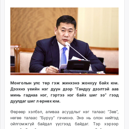
31
07
ikon.mn
08:24:47
21:24:03
mnb.mn
Livetv.mn
Eguur.mn
24tsag.mn
shuud.mn
eagle.mn
ergelt.mn
zarig.mn
today.mn
zuv.mn
Монголын улс төр гэж жинхэнэ жонхуу байх юм.
mminfo.mn
Дээхнэ үеийн нэг дуун дээр “Гандуу дээлтэй аав
ugluu.mn
минь гаднаа нэг, гэртээ нэг байх шиг ээ” гээд
urlag.mn
дуулдаг шиг л өрнөх юм.
unen.mn
Өөрөөр хэлбэл, аливаа асуудлыг нэг талаас “Зөв”,
asu.mn
нөгөө талаас “Буруу” гэчихнэ. Энэ нь олон нийтэд
shudarga.mn
ойлгомжгүй байдал үүсгээд байдаг. Тэр хэрээр
shuurhai.mn