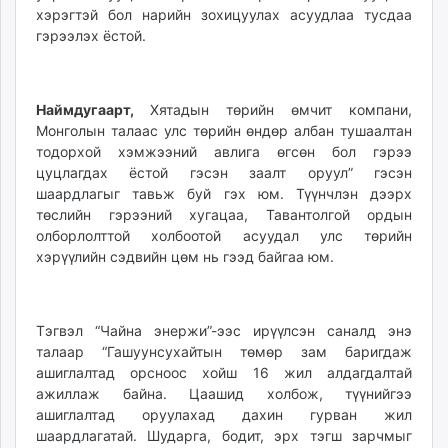
хэрэгтэй бол нарийн зохицуулах асуудлаа тусдаа
гэрээлэх ёстой.
Наймдугаарт,
Хятадын төрийн өмчит компани,
Монголын талаас улс төрийн өндөр албан тушаалтан
тодорхой хэмжээний авлига өгсөн бол гэрээ
цуцлагдах ёстой гэсэн заалт оруул” гэсэн
шаардлагыг тавьж буй гэх юм. Түүнчлэн дээрх
төслийн гэрээний хугацаа, Тавантолгой ордын
олборлолттой холбоотой асуудал улс төрийн
хэрүүлийн сэдвийн цөм нь гээд байгаа юм.
Тэгвэл “Чайна энержи”-ээс ирүүлсэн саналд энэ
талаар “Гашуунсухайтын төмөр зам баригдаж
ашиглалтад орсноос хойш 16 жил алдагдалтай
ажиллаж байна. Цаашид холбож, түүнийгээ
ашиглалтад оруулахад дахин гурван жил
шаардлагатай. Шударга, бодит, эрх тэгш зарчмыг