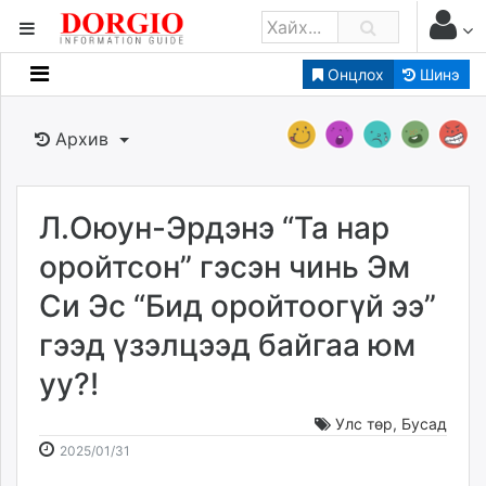
Онцлох
Шинэ
Мэдээллийн
Зар мэдээллийн
Архив
Банк санхүү
Бизнес ААН
Төрийн
Л.Оюун-Эрдэнэ “Та нар
Нийслэлийн
оройтсон” гэсэн чинь Эм
Си Эс “Бид оройтоогүй ээ”
dorgio.mn
гээд үзэлцээд байгаа юм
Gogo.mn
caak.mn
уу?!
news.mn
zindaa.mn
Улс төр
,
Бусад
2025-
2026-
Baabar.mn
2025/01/31
01-
08-
tovch.mn