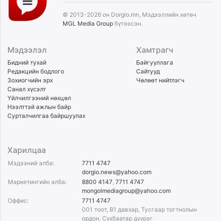
© 2013-2026 он Dorgio.mn, Мэдээллийн хөтөч
MGL Media Group
бүтээсэн.
Мэдээлэл
Хамтрагч
Бидний тухай
Байгууллага
Редакцийн бодлого
Сайтууд
Зохиогчийн эрх
Чөлөөт нийтлэгч
Санал хүсэлт
Үйлчилгээний нөхцөл
Нээлттэй ажлын байр
Сурталчилгаа байршуулах
Харилцаа
Мэдээний алба:
7711 4747
dorgio.news@yahoo.com
Маркетингийн алба:
8800 4147
,
7711 4747
mongolmediagroup@yahoo.com
Оффис:
7711 4747
001 тоот, B1 давхар, Тусгаар тогтнолын
ордон, Сүхбаатар дүүрэг