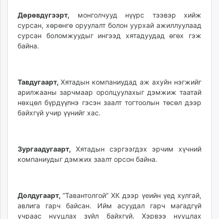
Дөрөвдүгээрт,
монголчууд нүүрс тээвэр хийж
сурсан, хөрөнгө оруулалт болон уурхай ажиллуулаад
сурсан боломжуудыг ингээд хятадуудад өгөх гэж
байна.
Тавдугаарт,
Хятадын компаниудад аж ахуйн нэгжийг
арилжааны зарчмаар оролцуулахыг дэмжиж таатай
нөхцөл бүрдүүлнэ гэсэн заалт тогтоолын төсөл дээр
байхгүй учир үүнийг хас.
Зургаадугаарт,
Хятадын сэргээгдэх эрчим хүчний
компаниудыг дэмжих заалт орсон байна.
Долдугаарт,
“Тавантолгой” ХК дээр үеийн үед хулгай,
авлига гарч байсан. Ийм асуудал гарч магадгүй
учраас нууцлах зүйл байхгүй. Хэрвээ нууцлах