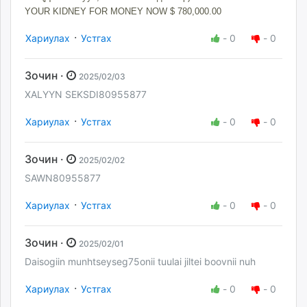
YOUR KIDNEY FOR MONEY NOW $ 780,000.00
·
Хариулах
Устгах
-
0
-
0
Зочин ·
2025/02/03
XALYYN SEKSDI80955877
·
Хариулах
Устгах
-
0
-
0
Зочин ·
2025/02/02
SAWN80955877
·
Хариулах
Устгах
-
0
-
0
Зочин ·
2025/02/01
Daisogiin munhtseyseg75onii tuulai jiltei boovnii nuh
·
Хариулах
Устгах
-
0
-
0