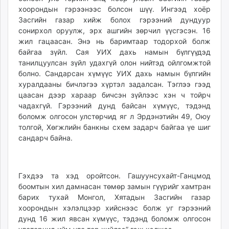
хоорондын гэрээнээс болсон шүү. Ингээд хоёр
Засгийн газар хийж болох гэрээний дундуур
сонирхол оруулж, эрх ашгийн зөрчил үүсгэсэн. 16
жил гацаасан. Энэ нь баримтаар тодорхой болж
байгаа зүйл. Сая УИХ дахь намын бүлгүүдэд
танилцуулсан зүйл удахгүй олон нийтэд ойлгомжтой
болно. Сандарсан хүмүүс УИХ дахь намын бүлгийн
хуралдааны бичлэгээ хүртэл задалсан. Тэглээ гээд
цаасан дээр хараар бичсэн зүйлээс хэн ч тойрч
чадахгүй. Гэрээний дунд байсан хүмүүс, тэдэнд
боломж олгосон улстөрчид яг л Эрдэнэтийн 49, Оюу
толгой, Хөгжлийн банкны схем задарч байгаа үе шиг
сандарч байна.
Гэхдээ та хэд оройтсон. Гашуунсухайт-Ганцмод
боомтын хил дамнасан төмөр замын гүүрийг хамтран
барих тухай Монгол, Хятадын Засгийн газар
хоорондын хэлэлцээр хийснээс болж уг гэрээний
дунд 16 жил явсан хүмүүс, тэдэнд боломж олгосон