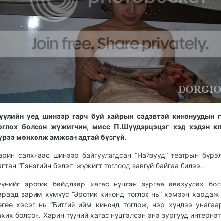
үүлийн үед шинээр гарч буй хайрын сэдэвтэй кинонуудын 
оглох болсон жүжигчин, мисс П.Шүүдэрцэцэг хэд хэдэн кл
үрээ мөнхөлж амжсан адтай бүсгүй.
арин саяхнаас шинээр байгуулагдсан “Найзууд” театрын бүрэ
агтан “Гэнэтийн бэлэг” жүжигт тоглоод завгүй байгаа билээ.
үүнийг эротик байдлаар хагас нүцгэн зургаа авахуулах бо
араад зарим хүмүүс “Эротик кинонд тоглох нь” хэмээн хардаж 
өгөө хэсэг нь “Битгий ийм кинонд тоглож, нэр хүндээ унагаа
ахих болсон. Харин түүний хагас нүцгэлсэн энэ зургууд интернэт