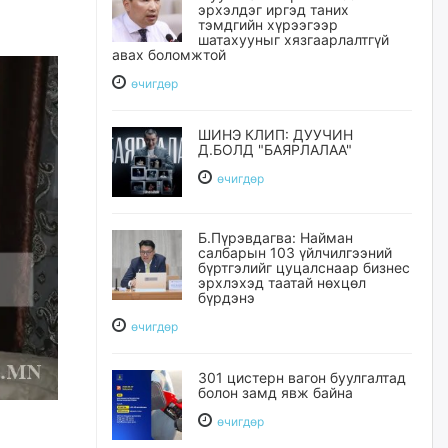
эрхэлдэг иргэд таних
тэмдгийн хүрээгээр
шатахууныг хязгаарлалтгүй
авах боломжтой
өчигдѳр
ШИНЭ КЛИП: ДУУЧИН
Д.БОЛД "БАЯРЛАЛАА"
өчигдѳр
Б.Пүрэвдагва: Найман
салбарын 103 үйлчилгээний
бүртгэлийг цуцалснаар бизнес
эрхлэхэд таатай нөхцөл
бүрдэнэ
өчигдѳр
301 цистерн вагон буулгалтад
болон замд явж байна
өчигдѳр