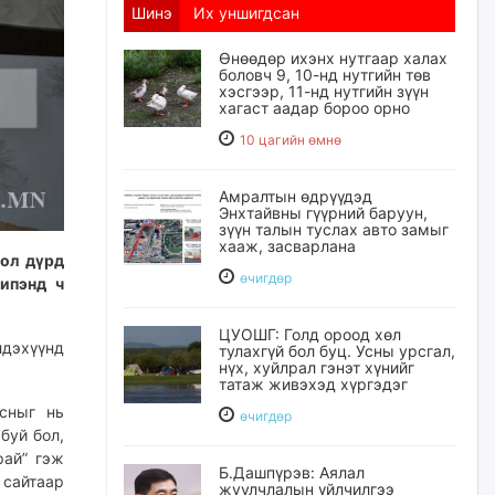
Шинэ
Их уншигдсан
Өнөөдөр ихэнх нутгаар халах
боловч 9, 10-нд нутгийн төв
хэсгээр, 11-нд нутгийн зүүн
хагаст аадар бороо орно
10 цагийн өмнө
Амралтын өдрүүдэд
Энхтайвны гүүрний баруун,
зүүн талын туслах авто замыг
хааж, засварлана
гол дүрд
өчигдѳр
ипэнд ч
ЦУОШГ: Голд ороод хөл
лдэхүүнд
тулахгүй бол буц. Усны урсгал,
нүх, хуйлрал гэнэт хүнийг
татаж живэхэд хүргэдэг
лсныг нь
өчигдѳр
буй бол,
рай” гэж
Б.Дашпүрэв: Аялал
 сайтаар
жуулчлалын үйлчилгээ