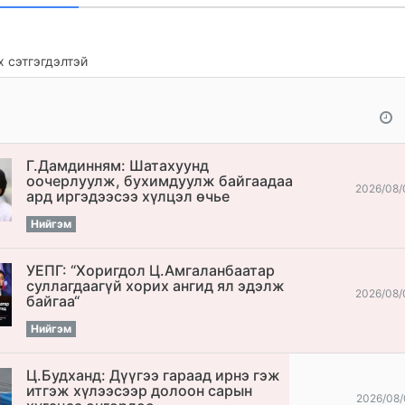
 сэтгэгдэлтэй
Г.Дамдинням: Шатахуунд
оочерлуулж, бухимдуулж байгаадаа
2026/08/
ард иргэдээсээ хүлцэл өчье
Нийгэм
УЕПГ: “Хоригдол Ц.Амгаланбаатар
cуллагдаагүй хорих ангид ял эдэлж
2026/08/
байгаа“
Нийгэм
Ц.Будханд: Дүүгээ гараад ирнэ гэж
итгэж хүлээсээр долоон сарын
2026/08/