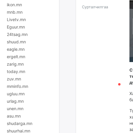
ikon.mn
Сурталчилгаа
mnb.mn
Livetv.mn
Eguur.mn
24tsag.mn
shuud.mn
eagle.mn
ergelt.mn
zarig.mn
С
today.mn
т
zuv.mn
д
mminfo.mn
Х
ugluu.mn
б
urlag.mn
unen.mn
Т
asu.mn
х
н
shudarga.mn
з
shuurhai.mn