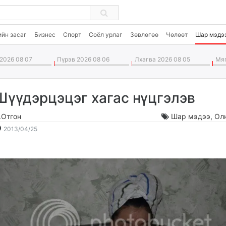
ийн засаг
Бизнес
Спорт
Соёл урлаг
Зөвлөгөө
Чөлөөт
Шар мэдэ
2026 08 07
Пүрэв 2026 08 06
Лхагва 2026 08 05
Мяг
Шүүдэрцэцэг хагас нүцгэлэв
.Отгон
Шар мэдээ
,
Ол
2013-
2026-
2013/04/25
04-
08-
25
08
15:49:31
22:04:16