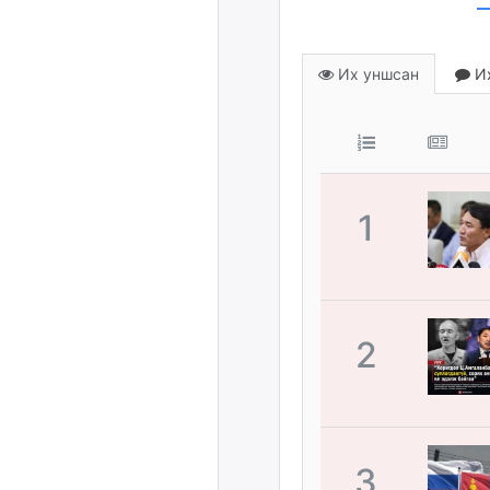
Их уншсан
Их
1
2
3