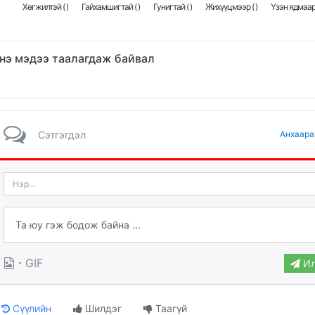
Хөгжилтэй (
)
Гайхамшигтай (
)
Гунигтай (
)
Жихүүцмээр (
)
Үзэн ядмаар
нэ мэдээ таалагдаж байвал
Сэтгэгдэл
Анхаара
·
GIF
Ил
Сүүлийн
Шилдэг
Таагүй