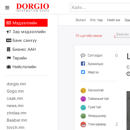
Эхлэл
Улс төр
Нийгэм
Эд
Мэдээллийн
Зар мэдээллийн
Баасан 
10 цагийн өмнө
Банк санхүү
Бизнес ААН
0
Сэтгэгдэл
Төрийн
Хуваалцах
Нийслэлийн
С
Жиргээ
dorgio.mn
Хөгжилтэй
Gogo.mn
caak.mn
Гайхамшигтай
news.mn
Гунигтай
zindaa.mn
Жихүүцмээр
Baabar.mn
2
Үзэн ядмаар
tovch.mn