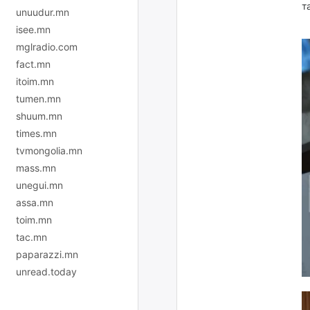
т
unuudur.mn
isee.mn
mglradio.com
fact.mn
itoim.mn
tumen.mn
shuum.mn
times.mn
tvmongolia.mn
mass.mn
unegui.mn
assa.mn
toim.mn
tac.mn
paparazzi.mn
unread.today