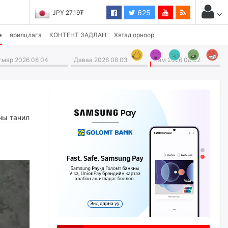
625
JPY 27.19₮
э
ярилцлага
КОНТЕНТ ЗАДЛАН
Хятад орноор
мар 2026 08 04
Даваа 2026 08 03
Ням 2026 08 02
ны танил