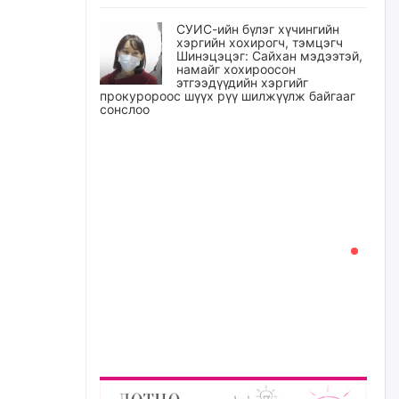
СУИС-ийн бүлэг хүчингийн
хэргийн хохирогч, тэмцэгч
Шинэцэцэг: Сайхан мэдээтэй,
намайг хохироосон
этгээдүүдийн хэргийг
прокуророос шүүх рүү шилжүүлж байгааг
сонслоо
өчигдѳр
Өчигдрийн байдлаар ₮10000
доош дүнгээр шатахууны
худалдан авалт хийсэн 1500
баримт бүртгэгджээ
өчигдѳр
Шатахуун олголтыг 50,000
төгрөгөөр хязгаарласныг
нэмэгдүүлж 100,000 төгрөгт
хүргэхээр судалж байгаа
өчигдѳр