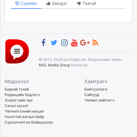
Сүүлийн
Шилдэг
Таагүй
© 2013-2026 он Dorgio.mn, Мэдээллийн хөтөч
MGL Media Group
бүтээсэн.
Мэдээлэл
Хамтрагч
Бидний тухай
Байгууллага
Редакцийн бодлого
Сайтууд
Зохиогчийн эрх
Чөлөөт нийтлэгч
Санал хүсэлт
Үйлчилгээний нөхцөл
Нээлттэй ажлын байр
Сурталчилгаа байршуулах