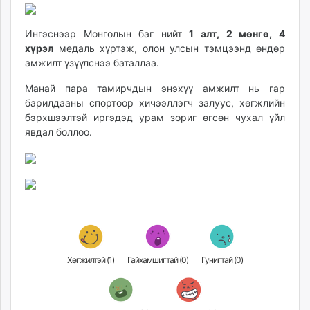
unuudur.mn
isee.mn
Ингэснээр Монголын баг нийт
1 алт, 2 мөнгө, 4
mglradio.com
хүрэл
медаль хүртэж, олон улсын тэмцээнд өндөр
амжилт үзүүлснээ баталлаа.
fact.mn
itoim.mn
Манай пара тамирчдын энэхүү амжилт нь гар
tumen.mn
барилдааны спортоор хичээллэгч залуус, хөгжлийн
shuum.mn
бэрхшээлтэй иргэдэд урам зориг өгсөн чухал үйл
явдал боллоо.
times.mn
tvmongolia.mn
mass.mn
unegui.mn
assa.mn
toim.mn
tac.mn
paparazzi.mn
Хөгжилтэй (
1
)
Гайхамшигтай (
0
)
Гунигтай (
0
)
unread.today