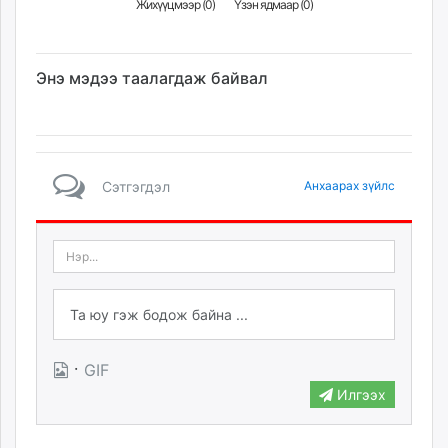
Жихүүцмээр (
0
)
Үзэн ядмаар (
0
)
Энэ мэдээ таалагдаж байвал
Сэтгэгдэл
Анхаарах зүйлс
·
GIF
Илгээх