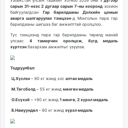
14:13:15
15:14:08
Узбекстан улсын Ташкент хотноо 2026 оны
1 дүгээр
ikon.mn
сарын 31-нээс 2 дугаар сарын 7-ны хооронд
зохион
mnb.mn
байгуулагдсан
Гар барилдааны Дэлхийн цомын
аварга шалгаруулах тэмцээн
-д Монголын пара гар
Livetv.mn
барилдааны шигшээ баг амжилттай оролцлоо.
Eguur.mn
24tsag.mn
Тус тэмцээнд пара гар барилдааны төрөлд манай
shuud.mn
улсаас
4 тамирчин оролцож, бүгд медаль
хүртсэн
бахархам амжилтыг үзүүлэв.
eagle.mn
ergelt.mn
zarig.mn
Тодруулбал:
today.mn
zuv.mn
Ц.Хүслэн
– 90 кг жинд хос
алтан медаль
mminfo.mn
М.Төгсболд
– 55 кг жинд
мөнгөн медаль
ugluu.mn
urlag.mn
О.Есүхэй
– +90 кг жинд
1 мөнгө, 2 хүрэл медаль
unen.mn
Б.Намуундөл
– 80 кг жинд
хүрэл медаль
asu.mn
shudarga.mn
shuurhai.mn