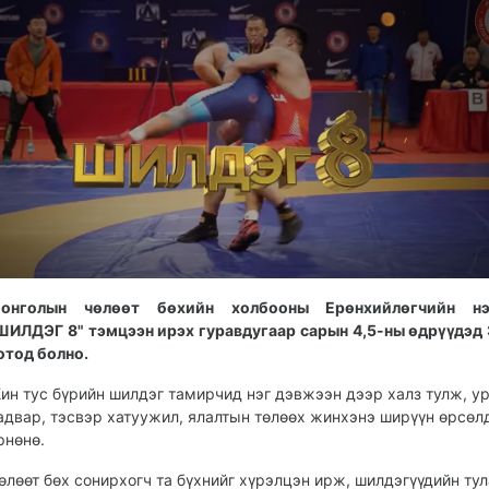
онголын чөлөөт бөхийн холбооны Ерөнхийлөгчийн н
ШИЛДЭГ 8" тэмцээн ирэх гуравдугаар сарын 4,5-ны өдрүүдэд
отод болно.
ин тус бүрийн шилдэг тамирчид нэг дэвжээн дээр халз тулж, у
адвар, тэсвэр хатуужил, ялалтын төлөөх жинхэнэ ширүүн өрсөл
рнөнө.
өлөөт бөх сонирхогч та бүхнийг хүрэлцэн ирж, шилдэгүүдийн ту