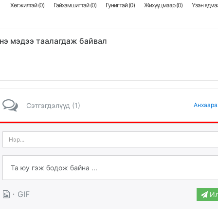
Хөгжилтэй (
0
)
Гайхамшигтай (
0
)
Гунигтай (
0
)
Жихүүцмээр (
0
)
Үзэн ядмаа
нэ мэдээ таалагдаж байвал
Сэтгэгдэлүүд (1)
Анхаара
·
GIF
Ил