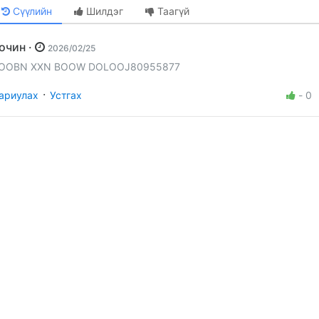
Сүүлийн
Шилдэг
Таагүй
Зочин ·
2026/02/25
OOBN XXN BOOW DOLOOJ80955877
·
ариулах
Устгах
-
0