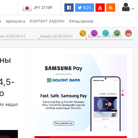
625
JPY 27.19₮
э
ярилцлага
КОНТЕНТ ЗАДЛАН
Хятад орноор
м 2026 08 02
Бямба 2026 08 01
Баасан 2026 07 31
оны
4,5-
о
йл явдал