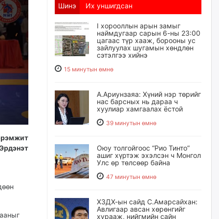
Шинэ
Их уншигдсан
I хорооллын арын замыг
наймдугаар сарын 6-ны 23:00
цагаас түр хааж, борооны ус
зайлуулах шугамын хөндлөн
сэтэлгээ хийнэ
15 минутын өмнө
А.Ариунзаяа: Хүний нэр төрийг
нас барсных нь дараа ч
хуулиар хамгаалах ёстой
39 минутын өмнө
эрэмжит
 Эрдэнэт
Оюу толгойгоос “Рио Тинто”
ашиг хүртэж эхэлсэн ч Монгол
Улс өр төлсөөр байна
р
47 минутын өмнө
дөөн
ХЗДХ-ын сайд С.Амарсайхан:
Авлигаар авсан хөрөнгийг
лааныг
хурааж, нийгмийн сайн