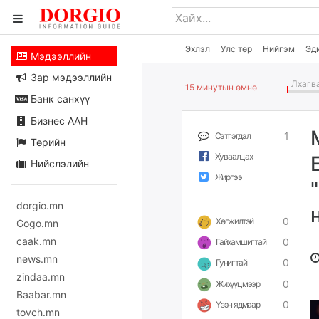
Эхлэл
Улс төр
Нийгэм
Эд
Мэдээллийн
Зар мэдээллийн
Лхагва
15 минутын өмнө
Банк санхүү
Бизнес ААН
1
Сэтгэгдэл
Төрийн
Хуваалцах
Нийслэлийн
Жиргээ
dorgio.mn
0
Хөгжилтэй
Gogo.mn
caak.mn
0
Гайхамшигтай
news.mn
0
Гунигтай
zindaa.mn
0
Жихүүцмээр
Baabar.mn
0
Үзэн ядмаар
tovch.mn