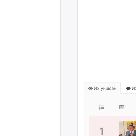
Их уншсан
Их
1