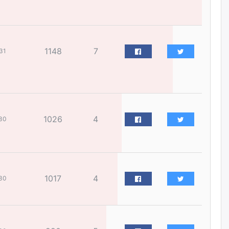
сургуульд зохицуулалт хийнэ
өчигдѳр
Шатахууны хомсдолоос
1148
7
31
шалтгаалж аялал жуулчлалын
салбар тэг зогсолтод хүрсэн
гэв
өчигдѳр
Морингийн давааны замаас
“Барилгын хатуу хог хаягдал
1026
4
30
дахин боловсруулах үйлдвэр”
хүртэлх 1.5 км урт авто зам
ашиглалтад орлоо
өчигдѳр
1017
4
30
Наймдугаар сард хэт халсны
дараа гэнэтийн усархаг бороо
орж болзошгүй байгаа тул үер
усны аюулаас сэрэмжилнэ үү
өчигдѳр