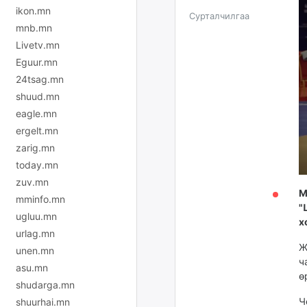
ikon.mn
Сурталчилгаа
mnb.mn
Livetv.mn
Eguur.mn
24tsag.mn
shuud.mn
eagle.mn
ergelt.mn
zarig.mn
today.mn
zuv.mn
М
mminfo.mn
"
ugluu.mn
х
urlag.mn
Ж
unen.mn
ч
asu.mn
ө
shudarga.mn
Ч
shuurhai.mn