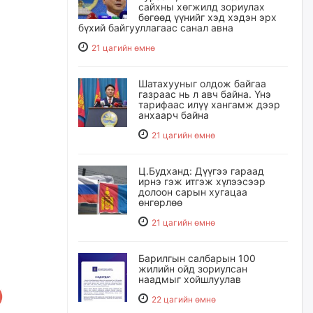
сайхны хөгжилд зориулах
бөгөөд үүнийг хэд хэдэн эрх
бүхий байгууллагаас санал авна
21 цагийн өмнө
Шатахууныг олдож байгаа
газраас нь л авч байна. Үнэ
тарифаас илүү хангамж дээр
анхаарч байна
21 цагийн өмнө
Ц.Будханд: Дүүгээ гараад
ирнэ гэж итгэж хүлээсээр
долоон сарын хугацаа
өнгөрлөө
21 цагийн өмнө
Барилгын салбарын 100
жилийн ойд зориулсан
наадмыг хойшлуулав
22 цагийн өмнө