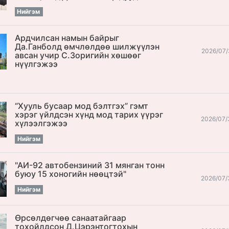
Нийгэм
Ардчилсан намын байрыг
Да.Ганболд өмчлөлдөө шилжүүлэн
2026/07/
авсан учир С.Зоригийн хөшөөг
нүүлгэжээ
“Хууль бусаар мод бэлтгэх” гэмт
хэрэг үйлдсэн хүнд мод тарих үүрэг
2026/07/
хүлээлгэжээ
Нийгэм
"АИ-92 автобензиний 31 мянган тонн
буюу 15 хоногийн нөөцтэй"
2026/07/
Нийгэм
Өрсөлдөгчөө санаатайгаар
тохойлдсон Д.Цэрэнтогтохын