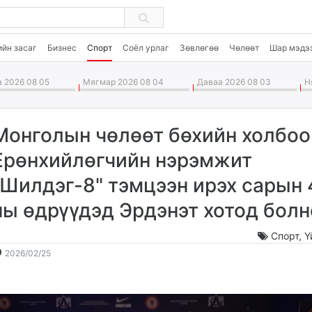
ийн засаг
Бизнес
Спорт
Соёл урлаг
Зөвлөгөө
Чөлөөт
Шар мэдэ
 2026 08 05
Мягмар 2026 08 04
Даваа 2026 08 03
Ня
Монголын чөлөөт бөхийн холбо
Ерөнхийлөгчийн нэрэмжит
"Шилдэг-8" тэмцээн ирэх сарын 
ны өдрүүдэд Эрдэнэт хотод болн
Спорт
,
Ү
2026-
2026-
2026/02/25
02-
08-
25
06
09:04:05
10:46:55