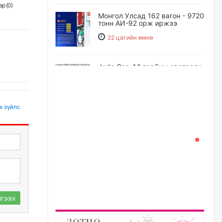
р (
0
)
Монгол Улсад 162 вагон - 9720
тонн АИ-92 орж иржээ
22 цагийн өмнө
Jade Gas: 1.1 тэрбум австрали
долларын санхүүжилтийн
эцсийн гэрээг есдүгээр сард
байгуулбал Тавантолгойн
метан хийн үйлдвэрлэлийн
өрөмдлөгийг 2027 онд эхлүүлнэ
х зүйлс
22 цагийн өмнө
Ханын материалд эхний
ээлжийн 6 блок орон сууцны
барилга угсралтын ажил
үргэлжилж байна
23 цагийн өмнө
гээх
Цагдаагийн дэд хурандаа
Д.Будзаан: Хүүхдийн эсрэг
бэлгийн хүчирхийлэл үйлдвэл