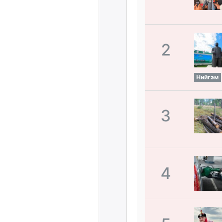
2
Нийгэм
3
4