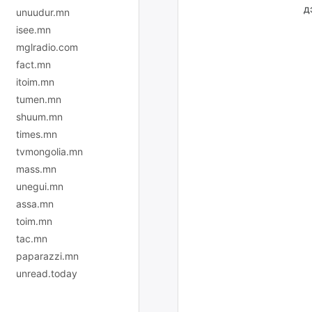
д
unuudur.mn
isee.mn
mglradio.com
fact.mn
itoim.mn
tumen.mn
shuum.mn
times.mn
tvmongolia.mn
mass.mn
unegui.mn
assa.mn
toim.mn
tac.mn
paparazzi.mn
unread.today