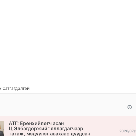
 сэтгэгдэлтэй
АТГ: Ерөнхийлөгч асан
Ц.Элбэгдоржийг яллагдагчаар
2026/07/
татаж, мэдүүлэг авахаар дуудсан