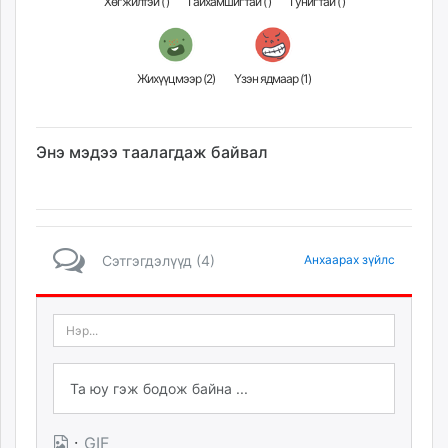
Хөгжилтэй (
)
Гайхамшигтай (
)
Гунигтай (
)
Жихүүцмээр (
2
)
Үзэн ядмаар (
1
)
Энэ мэдээ таалагдаж байвал
Сэтгэгдэлүүд (4)
Анхаарах зүйлс
·
GIF