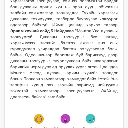
хэрэглээгээ зохицуулах, хэмнэх боломжтой байдаг
unuudur.mn
бол дулааны эрчим хүч нь орон сууц, объектын
isee.mn
талбайн хэмжээгээр тооцогддог. Тухайн хэрэглэгч
дулаанаа тохируулж, төлбөрөө бууруулах хөшүүрэг
mglradio.com
одоогоор байхгүй. Иймд цаашид хэрхэх талаар
fact.mn
Эрчим хүчний сайд Б.Найдалаа
"Монгол Улс дулааны
itoim.mn
тоолуургүй. Дулааны тоолуурыг бүх шатанд
tumen.mn
хэрэгжүүлэх төслийг бэлтгэх ажлыг энэ оны
shuum.mn
гуравдугаар улиралдаа багтаж эхлүүлэхээр болж
байна. Одоо шинээр баригдаж буй барилгууд дээр
times.mn
дулааны тоолуурыг суурилуулсан байх шаардлагыг
tvmongolia.mn
барилгын норм дүрэмд оруулах үүрэг өгсөн.Цаашдаа
mass.mn
Монгол Улсад дулаан, эрчим хүчийг тоолдог
unegui.mn
болно. Тоолсон хэмжээгээр хэмнэдэг байх ёстой. Үнэ
assa.mn
тарифын хувьд зах зээлийн зарчимд нийцүүлэн
зохистой хэмжээгээр зохицуулахыг ЭХЗХ-нд
toim.mn
даалгасан байгаа" гэж байв.
tac.mn
paparazzi.mn
unread.today