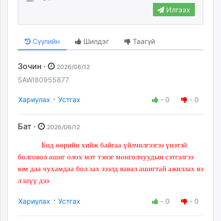
Илгээх
Сүүлийн
Шилдэг
Таагүй
Зочин ·
2026/06/12
SAWI80955877
·
Хариулах
Устгах
-
0
-
0
Бат ·
2026/06/12
Бид өөрийн хийж байгаа үйлчилгээгээ үнэтэй
болговол ашиг олох мэт тэнэг монголчуудын сэтгэлгээ
юм даа чухамдаа бол зах зээлд яавал ашигтай ажиллах вэ
л шүү дээ
·
Хариулах
Устгах
-
0
-
0