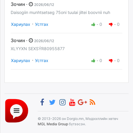
Зочин ·
2026/06/12
Daisogiin munhtsetseg 75oni tuulai jiltei boovnii nuh
·
Хариулах
Устгах
-
0
-
0
Зочин ·
2026/06/12
XLYYXN SEXSÝR80955877
·
Хариулах
Устгах
-
0
-
0
© 2013-2026 он Dorgio.mn, Мэдээллийн хөтөч
MGL Media Group
бүтээсэн.