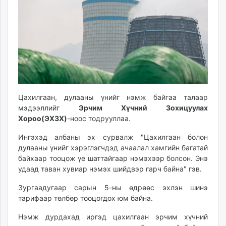
ikon.mn
mnb.mn
Livetv.mn
Eguur.mn
24tsag.mn
shuud.mn
eagle.mn
ergelt.mn
Цахилгаан, дулааны үнийг нэмж байгаа талаар
мэдээллийг
Эрчим Хүчний Зохицуулах
zarig.mn
Хороо(ЭХЗХ)
-ноос тодрууллаа.
today.mn
zuv.mn
Ингэхэд албаны эх сурвалж "Цахилгаан болон
mminfo.mn
дулааны үнийг хэрэглэгчдэд ачаалал хамгийн багатай
байхаар тооцож үе шаттайгаар нэмэхээр болсон. Энэ
ugluu.mn
удаад таван хувиар нэмэх шийдвэр гарч байна" гэв.
urlag.mn
unen.mn
Зургаадугаар сарын 5-ны өдрөөс эхлэн шинэ
asu.mn
тарифаар төлбөр тооцогдох юм байна.
shudarga.mn
Нэмж дурдахад иргэд цахилгаан эрчим хүчний
shuurhai.mn