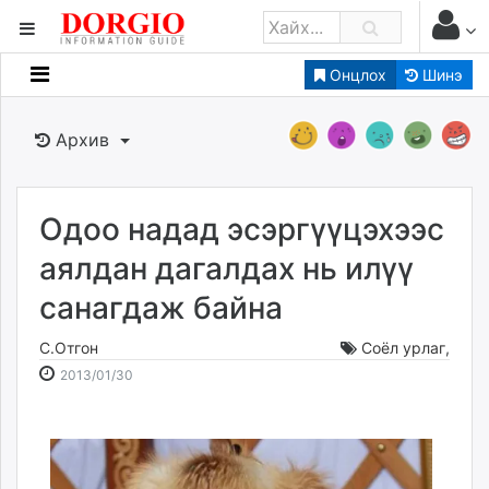
Онцлох
Шинэ
Мэдээллийн
Зар мэдээллийн
Архив
Банк санхүү
Бизнес ААН
Төрийн
Одоо надад эсэргүүцэхээс
Нийслэлийн
аялдан дагалдах нь илүү
санагдаж байна
dorgio.mn
Gogo.mn
С.Отгон
Соёл урлаг
,
caak.mn
2013-
2026-
2013/01/30
news.mn
01-
08-
30
07
zindaa.mn
23:46:46
03:39:20
Baabar.mn
tovch.mn