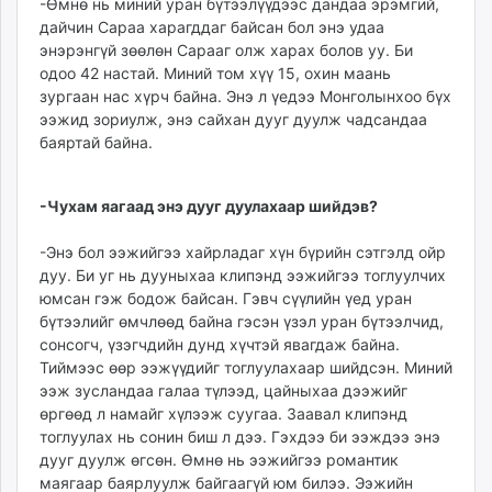
-Өмнө нь миний уран бүтээлүүдээс дандаа эрэм­гий,
unuudur.mn
дайчин Сараа харагддаг байсан бол энэ удаа
isee.mn
энэрэнгүй зөөлөн Сарааг олж харах болов уу. Би
одоо 42 настай. Миний том хүү 15, охин маань
mglradio.com
зургаан нас хүрч байна. Энэ л үедээ Монголынхоо бүх
fact.mn
ээжид зориулж, энэ сайхан дууг дуулж чадсандаа
itoim.mn
баяртай байна.
tumen.mn
shuum.mn
-Чухам яагаад энэ дууг дуулахаар шийдэв?
times.mn
tvmongolia.mn
-Энэ бол ээжийгээ хайрладаг хүн бүрийн сэтгэлд ойр
mass.mn
дуу. Би уг нь дууныхаа клипэнд ээжийгээ тоглуулчих
unegui.mn
юмсан гэж бодож байсан. Гэвч сүүлийн үед уран
assa.mn
бүтээлийг өмчлөөд байна гэсэн үзэл уран бүтээлчид,
сонсогч, үзэгчдийн дунд хүчтэй явагдаж байна.
toim.mn
Тиймээс өөр ээжүүдийг тоглуулахаар шийдсэн. Миний
tac.mn
ээж зусландаа галаа түлээд, цайныхаа дээжийг
paparazzi.mn
өргөөд л намайг хү­лээж суугаа. Заавал кли­пэнд
unread.today
тоглуулах нь сонин биш л дээ. Гэхдээ би ээждээ энэ
дууг дуулж өгсөн. Өмнө нь ээжийгээ романтик
маягаар баярлуулж байгаагүй юм билээ. Ээжийн