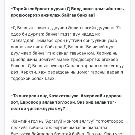
-Төрийн соёрхолт дуучин Д.Болд шинэ цомгийн тань
продюсерээр ажиллаж бай­гаа байх аа?
-Д.Болдын зохиож, дуу­чин Эгшиглэнгийн дуулсан “Яг
одоо би дурлаж байна” гэдэг дуу надад их
таалагддаг. Тиймээс орон нутгийн сонгуулийн үеэр
хөдөө хамт явж байхдаа Д.Болдод “Би чиний дууг
дуулмаар байна” гэж санал тавьсан юм. Хариуд нь
Д.Болд шинэ цомгийг маань продюсерлэж өгөхөөр
болсон. Д.Болдын нүдээр Сарааг харна л гэсэн үг шүү
дээ. Хэрхэн, яаж харагдсан нь цомог гарсны дараа л
то­дорхой болох байх.
-Та өнгөрсөн онд Ка­захстан улс, Америкийн дөр­вөн
хот, Европоор аялан тоглосон. Энэ онд аялан тог­
лолтоо үргэлжлүүлэх үү?
-Хамгийн гол нь “Аргагүй монгол аялгуу” тоглолтоороо
дэлхийг тойрно гэж өөртөө амласан амлалтаа
биелүүлж байгаадаа баяртай байна. Энэ онд Япон улс,