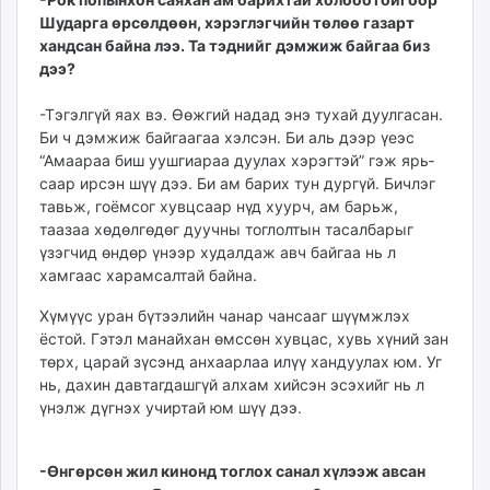
Шударга өрсөлдөөн, хэрэг­лэгчийн төлөө газарт
ханд­сан байна лээ. Та тэднийг дэмжиж байгаа биз
дээ?
-Тэгэлгүй яах вэ. Өөжгий надад энэ тухай дуулгасан.
Би ч дэмжиж байгаагаа хэл­сэн. Би аль дээр үеэс
“Амаараа биш уушгиараа дуулах хэрэгтэй” гэж ярь­
саар ирсэн шүү дээ. Би ам барих тун дургүй. Бичлэг
тавьж, гоёмсог хувцсаар нүд хуурч, ам барьж,
таазаа хөдөлгөдөг дуучны тоглолтын тасал­барыг
үзэгчид өндөр үнээр худалдаж авч байгаа нь л
хамгаас харамсалтай байна.
Хүмүүс уран бүтээлийн чанар чансааг шүүмжлэх
ёстой. Гэтэл манайхан өмссөн хувцас, хувь хүний зан
төрх, царай зүсэнд анхаарлаа илүү хандуулах юм. Уг
нь, дахин давтагдашгүй алхам хийсэн эсэхийг нь л
үнэлж дүгнэх учиртай юм шүү дээ.
-Өнгөрсөн жил кинонд тоглох санал хүлээж ав­сан