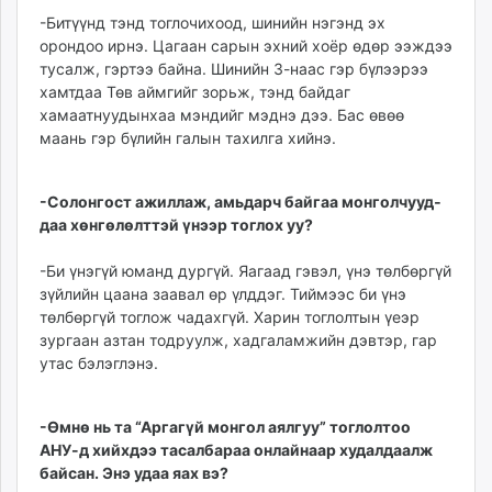
-Битүүнд тэнд тогло­чихоод, шинийн нэгэнд эх
орондоо ирнэ. Цагаан сарын эхний хоёр өдөр ээждээ
тусалж, гэртээ байна. Шинийн 3-наас гэр бүлээрээ
хамтдаа Төв аймгийг зорьж, тэнд байдаг
хамаатнуудынхаа мэндийг мэднэ дээ. Бас өвөө
маань гэр бүлийн галын тахилга хийнэ.
-Солонгост ажиллаж, амь­дарч байгаа монгол­чууд­
даа хөнгөлөлттэй үнээр тоглох уу?
-Би үнэгүй юманд дур­гүй. Яагаад гэвэл, үнэ төлбөргүй
зүйлийн цаана заавал өр үлддэг. Тиймээс би үнэ
төлбөргүй тоглож чадахгүй. Харин тоглолтын үеэр
зургаан азтан тодруулж, хадгаламжийн дэвтэр, гар
утас бэлэглэнэ.
-Өмнө нь та “Аргагүй монгол аялгуу” тоглолтоо
АНУ-д хийхдээ тасалбараа онлайнаар худалдаалж
байсан. Энэ удаа яах вэ?