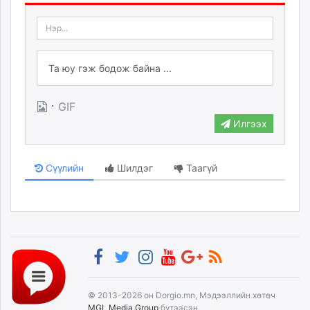
·
GIF
Илгээх
Сүүлийн
Шилдэг
Таагүй
© 2013-2026 он Dorgio.mn, Мэдээллийн хөтөч
MGL Media Group
бүтээсэн.