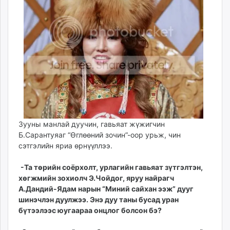
ikon.mn
mnb.mn
Livetv.mn
Eguur.mn
24tsag.mn
shuud.mn
eagle.mn
ergelt.mn
zarig.mn
today.mn
Зууны манлай дуучин, гавьяат жүжигчин
Б.Сарантуяаг “Өглөөний зочин”-оор урьж, чин
zuv.mn
сэтгэлийн яриа өрнүүллээ.
mminfo.mn
ugluu.mn
-Та төрийн соёрхолт, урлагийн гавьяат зүтгэлтэн,
urlag.mn
хөгжмийн зохиолч Э.Чойдог, яруу найрагч
unen.mn
А.Дандий-Ядам нарын “Миний сай­хан ээж” дууг
шинэчлэн дуулжээ. Энэ дуу таны бусад уран
asu.mn
бүтээлээс юугаараа онцлог болсон бэ?
shudarga.mn
shuurhai.mn