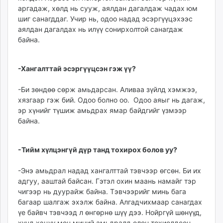
аргадаж, хөлд нь сууж, аялдан дагалдаж чадах юм
шиг санагддаг. Учир нь, одоо надад эсэргүүцэхээс
аялдан дагалдах нь илүү со­нирхолтой санагдаж
байна.
-Хангалттай эсэргүүцсэн гэж үү?
-Би зөндөө сөрж амь­дарсан. Аливаа зүйлд хэм­жээ,
хязгаар гэж бий. Одоо болно оо. Одоо аяыг нь дагаж,
эр хүнийг түшиж амьд­­рах ямар байдгийг үзмээр
байна.
-Тийм хүлцэнгүй дүр танд тохирох болов уу?
-Энэ амьдрал надад хангалттай тэвчээр өгсөн. Би их
адгуу, ааштай байсан. Гэтэл охин маань намайг тэр
чигээр нь дуурайж байна. Тэвчээрийг минь бага
багаар шалгаж эхэлж байна. Алгадчихмаар санагдах
үе байвч тэвчээд л өнгөрнө шүү дээ. Нойргүй шөнүүд,
хүнд хэцүү мөч миний амьдралд олон тохиолдсон.