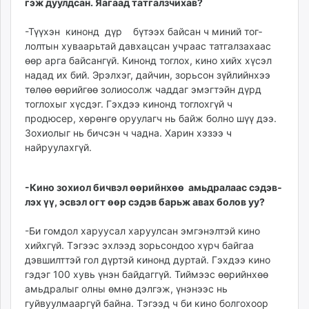
гэж дуулдсан. Яагаад тат­галзчихав?
-Түүхэн кинонд дүр бүтээх байсан ч миний тог­
лолтын хуваарь­тай дав­хац­сан уч­раас татгал­захаас
өөр арга байсангүй. Кинонд тоглох, кино хийх хүсэл
надад их бий. Эрэлхэг, дайчин, зорь­сон зүйлийнхээ
төлөө өөрийгөө золиосолж чаддаг эмэгтэйн дүрд
тоглохыг хүсдэг. Гэхдээ кинонд тог­лохгүй ч
продюсер, хөрөнгө оруулагч нь байж болно шүү дээ.
Зохиолыг нь бичсэн ч чадна. Харин хэзээ ч
найруулахгүй.
-Кино зохиол бичвэл өөрийнхөө амьдралаас сэдэв­
лэх үү, эсвэл огт өөр сэдэв барьж авах болов уу?
-Би гомдол харуусал харуулсан эмгэнэлтэй ки­но
хийхгүй. Тэгээс эхлээд зорьсондоо хүрч байгаа
дэвшилттэй гол дүртэй кинонд дуртай. Гэхдээ кино
гэдэг 100 хувь үнэн байдаггүй. Тиймээс өөрийнхөө
амьдралыг олны өмнө дэлгэж, үнэнээс нь
гуйвуулмааргүй байна. Тэгээд ч би кино болгохоор