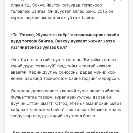
Улаан-Үд, Эрхүү, Якутск хотуудад тоглохоор
төлөвлөж байгаа. Он дуустал аялах байх. 2015 он
хүртэл өөртөө амралт өгөхгүй гэж байгаа.
-Та “Ромео, Жульетта хоёр” мюзиклын өрлөг эхийн
дүрд тоглож байгаа. Энэхүү дуулалт жүжиг хэзээ
үзэгчидтэйгээ уулзах бол?
-Анх би өрлөг эхийн дүр гэхээр нь “Би тийм хөгшин
хүний дүрд тоглохгүй” гээд тийм ч таатай хүлээж
аваагүй. Харин дууг нь сонссоны дараа миний хоо­
лойны цараанд тохирох юм байна гэдгийг мэдэрсэн.
Өнгөрсөн долоо хоногт клип­ний зураг авалт хийгд­сэн.
Жульеттагаа тэвэрч, зураг авахуулсны дараа би
дуучин Отгончимэгт “Отгоо, эгч нь чамайг охин шигээ
хайрлаж чадах юм байна” гэж хэлсэн. Мюзикл маань
тавдугаар сард үзэгчдийн хүртээл болно.
-Рок попынхон саяхан ам барихтай холбоотойгоор