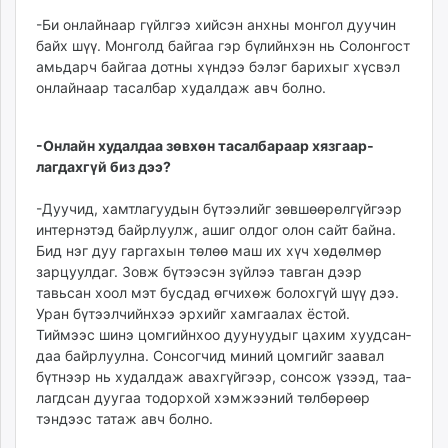
-Би онлайнаар гүйлгээ хийсэн анхны монгол дуучин
байх шүү. Монголд байгаа гэр бүлийнхэн нь Солонгост
амьдарч байгаа дотны хүндээ бэлэг барихыг хүсвэл
онлайнаар тасалбар худалдаж авч болно.
-Онлайн худалдаа зөв­хөн тасалбараар хязгаар­
лагдахгүй биз дээ?
-Дуучид, хамтлагуудын бүтээлийг зөвшөөрөлгүйгээр
интернэтэд байрлуулж, ашиг олдог олон сайт байна.
Бид нэг дуу гаргахын төлөө маш их хүч хөдөлмөр
зарцуулдаг. Зовж бүтээсэн зүйлээ тавган дээр
тавьсан хоол мэт бусдад өгчихөж болохгүй шүү дээ.
Уран бүтээлчийнхээ эрхийг хамгаалах ёстой.
Тиймээс шинэ цомгийнхоо дуу­нуудыг цахим хууд­сан­
даа байрлуулна. Сонсог­чид миний цомгийг заавал
бүтнээр нь худалдаж авах­гүйгээр, сонсож үзээд, таа­
лагдсан дуугаа тодорхой хэмжээний төлбөрөөр
тэндээс татаж авч болно.