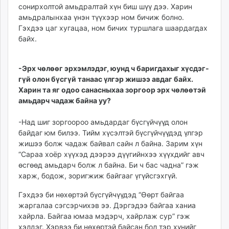
сонирхолтой амьдралтай хүн биш шүү дээ. Харин
амьдралынхаа үнэн түүхээр ном бичиж болно.
Гэхдээ цаг хугацаа, ном бичих туршлага шаардагдах
байх.
-Эрх чөлөөг эрхэмлэдэг, юунд ч баригдахыг хүсдэг­
гүй олон бүсгүй танаас үлгэр жишээ авдаг байх.
Харин та яг одоо санасныхаа зоргоор эрх чөлөөтэй
амьдарч чадаж байна уу?
-Над шиг зоргоороо амьдардаг бүсгүйчүүд олон
байдаг юм билээ. Тийм хүсэлтэй бүсгүйчүүдэд үлгэр
жишээ болж чадаж байвал сайн л байна. Зарим хүн
“Сараа хоёр хүүхэд дээрээ дүүгийнхээ хүүхдийг авч
өсгөөд амьдарч болж л байна. Би ч бас чадна” гэж
харж, бодож, зоригжиж байгааг үгүйсгэхгүй.
Гэхдээ би нөхөртэй бүсгүй­­чүүдэд “Өөрт байгаа
жаргалаа сэгсэрчихэв ээ. Дэргэдээ байгаа ханиа
хайрла. Байгаа юмаа мэ­дэрч, хайрлаж сур” гэж
хэлдэг. Хэрвээ би нөхөртэй байсан бол тэр хүнийг