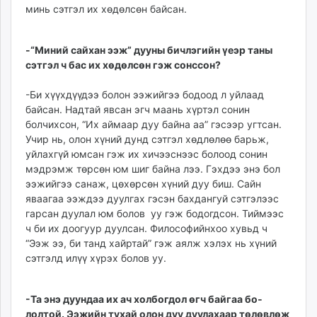
минь сэтгэл их хөдөлсөн байсан.
-“Миний сайхан ээж” дууны бичлэгийн үеэр таны
сэтгэл ч бас их хөдөлсөн гэж сонссон?
-Би хүүхдүүдээ болон ээжийгээ бодоод л уйлаад
байсан. Надтай явсан эгч маань хүртэл сонин
болчихсон, “Их аймаар дуу байна аа” гэсээр угтсан.
Учир нь, олон хүний дунд сэтгэл хөдлөлөө барьж,
уйлахгүй юмсан гэж их хичээснээс болоод сонин
мэдрэмж төрсөн юм шиг байна лээ. Гэхдээ энэ бол
ээжийгээ санаж, цөхөрсөн хүний дуу биш. Сайн
яваагаа ээждээ дуулгах гэсэн бахдангуй сэтгэлээс
гарсан дуулал юм болов уу гэж бодогдсон. Тий­мээс
ч би их доогуур дуул­сан. Философийнхоо хувьд ч
“Ээж ээ, би танд хайртай” гэж аялж хэлэх нь хүний
сэт­гэлд илүү хүрэх болов уу.
-Та энэ дуундаа их ач холбогдол өгч байгаа бо­
лолтой. Ээжийн тухай олон дуу дуулахаар төлөв­лөж