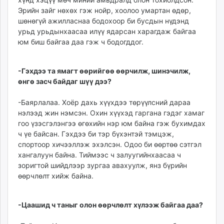
Эрийн зайг нөхөх гэж нойр, хоолоо умартан өдөр,
шөнөгүй ажил­ласнаа бодохоор би бусдын нүдэнд
урьд урьдын­хаасаа илүү ядарсан харагдаж байгаа
юм биш байгаа даа гэж ч бодогддог.
-Гэхдээ та ямагт өөрийгөө өөрчилж, шинэчилж,
өнгө засч байдаг шүү дээ?
-Баярлалаа. Хоёр дахь хүүхдээ төрүүлсний дараа
нэлээд жин нэмсэн. Охин хүүхэд гаргана гэдэг хамаг
гоо үзэсгэлэнгээ өгөхийн нэр юм байна гэж бухимдах
ч үе байсан. Гэхдээ би тэр бүхэнтэй тэмцэж,
спортоор хичээллэж эхэлсэн. Одоо би өөртөө сэтгэл
ханга­луун байна. Тиймээс ч залуугийнхаасаа ч
зоригтой шийдлээр зургаа авахуулж, янз бүрийн
өөрчлөлт хийж байна.
-Цаашид ч таныг олон өөрчлөлт хүлээж байгаа даа?