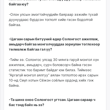
байгаа юу?
-Олон улсын эмэгтэй­чүүдийн баяраар ээжийн тухай
дуунуудаас бүрдсэн тоглолт хийе гэсэн бодолтой
байгаа.
-Ца­гаан сарын битүүний өдөр Солонгост ажиллаж,
амь­дарч байгаа монгол­чууд­даа зориулан тоглохоор
төлөвлөж байгаа гэл үү?
-Тийм ээ. Солонгос улсад 30 мянга гаруй монгол хүн
ажиллаж, амьдарч, сурч боловсорч байна гэсэн
статистик тоо баримт байдаг юм билээ. Тиймээс
“Аргагүй монгол аялгуу” аялан тоглолтоо ирэх сарын
10-нд Сөүл хотын Сёжон соёлын ордонд хийх гэж
байна.
-Та шинэ оноо Солонгост угтсан. Цагаан сараар ч
бас тэнд байх нь ээ?