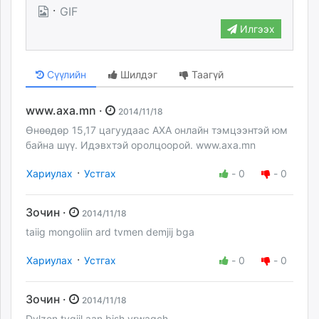
·
GIF
Илгээх
Сүүлийн
Шилдэг
Таагүй
www.axa.mn ·
2014/11/18
Өнөөдөр 15,17 цагуудаас АХА онлайн тэмцээнтэй юм
байна шүү. Идэвхтэй оролцоорой. www.axa.mn
·
Хариулах
Устгах
-
0
-
0
Зочин ·
2014/11/18
taiig mongoliin ard tvmen demjij bga
·
Хариулах
Устгах
-
0
-
0
Зочин ·
2014/11/18
Dvlzen tvgjil aan bish yrwagch ..