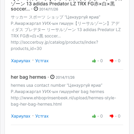
ゾーン 13 adidas Predator LZ TRX FG赤×白×黒
soccer… ·
2014/11/26
サッカー スポーツ ショップ “Цензургүй яриа”
Р.Амаржаргал УИХ-ын гишүүн【リーサルゾーン】アデ
ィダス プレデター リーサルゾーン 13 adidas Predator LZ
TRX FG赤×白×黒 soccer…
http://soccerbuy.jp/catalog/products/index?
products_id=30
·
Хариулах
Устгах
-
0
-
0
her bag hermes ·
2014/11/26
hermes usa contact number “Цензургүй яриа”
Р.Амаржаргал УИХ-ын гишүүнher bag hermes
http://www.ehboprinsenbeek.nl/upload/hermes-style-
bag-her-bag-hermes.html
·
Хариулах
Устгах
-
0
-
0