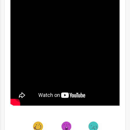
ikon.mn
mnb.mn
Livetv.mn
Eguur.mn
24tsag.mn
shuud.mn
eagle.mn
ergelt.mn
zarig.mn
today.mn
zuv.mn
mminfo.mn
ugluu.mn
urlag.mn
unen.mn
asu.mn
shudarga.mn
shuurhai.mn