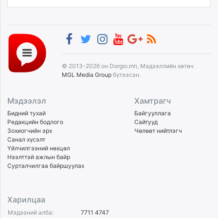
© 2013-2026 он Dorgio.mn, Мэдээллийн хөтөч
MGL Media Group
бүтээсэн.
Мэдээлэл
Хамтрагч
Бидний тухай
Байгууллага
Редакцийн бодлого
Сайтууд
Зохиогчийн эрх
Чөлөөт нийтлэгч
Санал хүсэлт
Үйлчилгээний нөхцөл
Нээлттэй ажлын байр
Сурталчилгаа байршуулах
Харилцаа
Мэдээний алба:
7711 4747