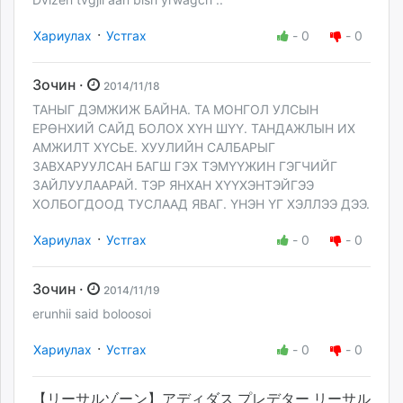
·
Хариулах
Устгах
-
0
-
0
Зочин ·
2014/11/18
ТАНЫГ ДЭМЖИЖ БАЙНА. ТА МОНГОЛ УЛСЫН
ЕРӨНХИЙ САЙД БОЛОХ ХҮН ШҮҮ. ТАНДАЖЛЫН ИХ
АМЖИЛТ ХҮСЬЕ. ХУУЛИЙН САЛБАРЫГ
ЗАВХАРУУЛСАН БАГШ ГЭХ ТЭМҮҮЖИН ГЭГЧИЙГ
ЗАЙЛУУЛААРАЙ. ТЭР ЯНХАН ХҮҮХЭНТЭЙГЭЭ
ХОЛБОГДООД ТУСЛААД ЯВАГ. ҮНЭН ҮГ ХЭЛЛЭЭ ДЭЭ.
·
Хариулах
Устгах
-
0
-
0
Зочин ·
2014/11/19
erunhii said boloosoi
·
Хариулах
Устгах
-
0
-
0
【リーサルゾーン】アディダス プレデター リーサル