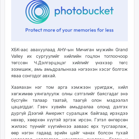
ikon.mn
mnb.mn
Livetv.mn
Eguur.mn
24tsag.mn
shuud.mn
ХБК-аас авахуулаад АНУ-ын Мичиган мужийн Grand
eagle.mn
Valley их сургуулийг хийлийн гоцлон тоглоочоор
ergelt.mn
төгссөн Ч.Дэлгэрцэцэг хийлийг үнэхээр төгс
zarig.mn
эзэмшиж, амь амьдралынхаа нэгээхэн хэсэг болгож
today.mn
яваа сонгодог авхай.
zuv.mn
Хааяахан нэг том арга хэмжээн уригдаж, хийл
mminfo.mn
хөгжимөө уянгалуулж олны сэтгэлийг баясгадаг энэ
ugluu.mn
бүсгүйн талаар таатай, таагүй олон мэдээлэл
urlag.mn
цацагддаг. Гэвч хувийн амьдралаа олонд дэлгэх
дургүй Дээгий Америкт суралцаж байгаад ирэхдээ
unen.mn
нөхөр, хөөрхөн хүүтэй эргэж ирсэн. Гэтэл өнгөрсөн
asu.mn
жилээс түүнийг хүүгийнхээ ааваас өрх тусгаарлаж,
shudarga.mn
өөр нэгэн гадаад эрийн цайг чанах болсон тухай
shuurhai.mn