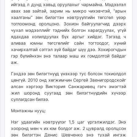
ийгээд л дунд хавьд оруулахыг чармайна. Мэдээлэл
авах зав зайтай, зарим нь микро чихэвчтэй, “арын
хаалганы” зөн билэгтэн нэвтрүүлгийн төгсгөл үеэр
тоглоомонд оролцоно. Зохион байгуулагчид дээрх
чухал мэдээллийг тэднийх болгон харагдуулах, үгүй
ядахдаа холилдуулах бүх аргыг хийдэг. Тэгээд ч
аливаа юмны төгсгөлийг сайн тогтоодог, хүний
хачирхалтай сэтгэл зүй байдаг шүү дээ. Хохирогчдын
гэр бүлийнхэн энэ талаар маш их гомдолтой байдаг
аж.
Гэхдээ зөн билэгтнүүд үнэхээр тус болсон тохиолдол
цөнгүй. 2010 онд хөгжимчин Сергей Звенигородскойг
алсан хэргээр Виктория Санжаривец гэгч эмэгтэй
жил шоронд суугаад зөн билэгтнүүдийн хүчээр
суллагдсан билээ.
Монтажны нууц:
Нэг удаагийн нэвтрүүлэг 1,5 цаг үргэлжилдэг. Энэ
хооронд мөн ч их юм болдог аж. 2 цувралд оролцсон
зөн билэгтэн Денис Шевченко энэ тухай ингэж