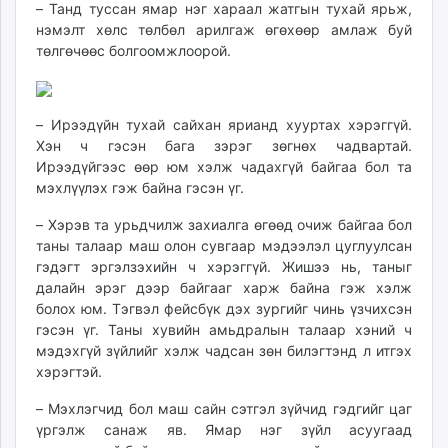
– Танд туссан ямар нэг хараал жатгын тухай ярьж,
нэмэлт хөлс төлбөл арилгаж өгөхөөр амлаж буй
төлгөчөөс болгоомжлоорой.
– Ирээдүйн тухай сайхан ярианд хууртах хэрэггүй.
Хэн ч гэсэн бага зэрэг зөгнөх чадвартай.
Ирээдүйгээс өөр юм хэлж чадахгүй байгаа бол та
мэхлүүлэх гэж байна гэсэн үг.
– Хэрэв та урьдчилж захиалга өгөөд очиж байгаа бол
таны талаар маш олон сувгаар мэдээлэл цуглуулсан
гэдэгт эргэлзэхийн ч хэрэггүй. Жишээ нь, таныг
далайн эрэг дээр байгааг харж байна гэж хэлж
болох юм. Тэгвэл фейсбүк дэх зургийг чинь үзчихсэн
гэсэн үг. Таны хувийн амьдралын талаар хэний ч
мэдэхгүй зүйлийг хэлж чадсан зөн билэгтэнд л итгэх
хэрэгтэй.
– Мэхлэгчид бол маш сайн сэтгэл зүйчид гэдгийг цаг
үргэлж санаж яв. Ямар нэг зүйл асуугаад