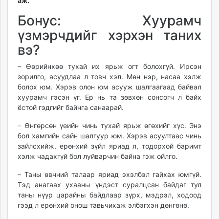
аж.
Бонус: Хуурамч
үзмэрчдийг хэрхэн таних
вэ?
– Өөрийнхөө тухай их ярьж огт болохгүй. Ирсэн
зорилго, асуудлаа л товч хэл. Мөн нэр, насаа хэлж
болох юм. Хэрэв олон юм асууж шалгаагаад байвал
хуурамч гэсэн үг. Ер нь та зөвхөн сонсогч л байх
ёстой гэдгийг байнга санаарай.
– Өнгөрсөн үеийн чинь тухай ярьж өгөхийг хүс. Энэ
бол хамгийн сайн шалгуур юм. Хэрэв асуултаас чинь
зайлсхийж, ерөнхий зүйл яриад л, тодорхой баримт
хэлж чадахгүй бол луйварчин байна гэж ойлго.
– Таны өвчний талаар яриад эхэлбэл гайхах юмгүй.
Тэд анагаах ухааны үндэст суралцсан байдаг тул
таны нүүр царайны байдлаар зүрх, мэдрэл, ходоод
гээд л ерөнхий онош тавьчихаж элбэгхэн дөнгөнө.