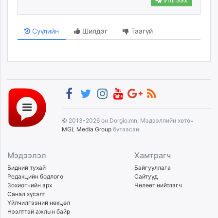
Сүүлийн
Шилдэг
Таагүй
© 2013-2026 он Dorgio.mn, Мэдээллийн хөтөч
MGL Media Group
бүтээсэн.
Мэдээлэл
Хамтрагч
Бидний тухай
Байгууллага
Редакцийн бодлого
Сайтууд
Зохиогчийн эрх
Чөлөөт нийтлэгч
Санал хүсэлт
Үйлчилгээний нөхцөл
Нээлттэй ажлын байр