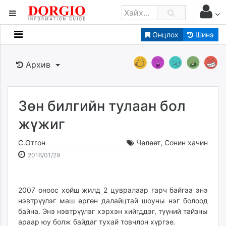
Онцлох
Шинэ
Мэдээллийн
Зар мэдээллийн
Архив
Банк санхүү
Бизнес ААН
Төрийн
Зөн билгийн тулаан бол
Нийслэлийн
жүжиг
С.Отгон
Чөлөөт
,
Сонин хачин
dorgio.mn
2016-
2026-
2016/01/29
Gogo.mn
01-
08-
caak.mn
29
08
news.mn
13:52:37
18:22:56
2007 оноос хойш жилд 2 цувралаар гарч байгаа энэ
zindaa.mn
нэвтрүүлэг маш өргөн далайцтай шоуны нэг болоод
Baabar.mn
байна. Энэ нэвтрүүлэг хэрхэн хийгддэг, түүний тайзны
tovch.mn
араар юу болж байдаг тухай товчлон хүргэе.