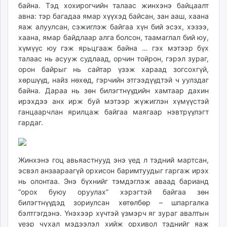
байна. Тэд хохирогчийн талаас жинхэнэ байцаалт
авна: тэр багадаа ямар хүүхэд байсан, зан ааш, хаана
яаж алуулсан, сэжиглэж байгаа хүн бий эсэх, хэзээ,
хаана, ямар байдлаар алга болсон, таамаглал бий юу,
хүмүүс юу гэж ярьцгааж байна … гэх мэтээр бүх
талаас нь асууж судлаад, орчин тойрон, гэрэл зураг,
орон байрыг нь сайтар үзэж хараад зогсохгүй,
хөршүүд, найз нөхөд, гэрчийн этгээдүүдтэй ч уулздаг
байна. Дараа нь зөн билэгтнүүдийн хамтаар дахин
ирэхдээ анх ирж буй мэтээр жүжиглэн хүмүүстэй
ганцаарчлан ярилцаж байгаа маягаар нэвтрүүлэгт
гардаг.
Жинхэнэ гоц авьяастнууд энэ үед л тэдний мартсан,
эсвэл анзаараагүй орхисон баримтуудыг гаргаж ирэх
нь олонтаа. Энэ бүхнийг тэмдэглэж аваад барианд
“орох буюу оруулах” хэрэгтэй байгаа зөн
билэгтнүүдэд зориулсан хөтөлбөр – шпаргалка
бэлтгэгдэнэ. Үнэхээр хүчтэй үзмэрч яг зураг авалтын
үеэр чухал мэдээлэл хийж орхивол тэднийг яаж