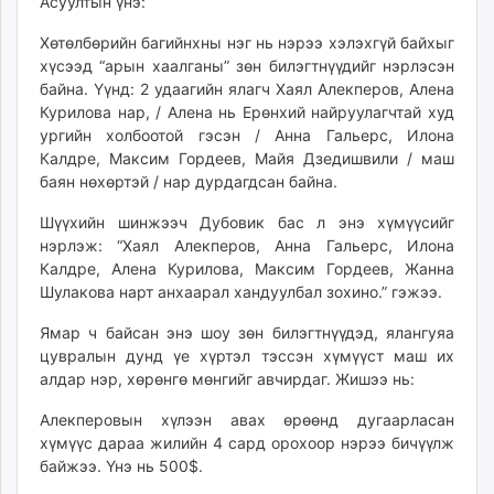
Асуултын үнэ:
Хөтөлбөрийн багийнхны нэг нь нэрээ хэлэхгүй байхыг
хүсээд “арын хаалганы” зөн билэгтнүүдийг нэрлэсэн
байна. Үүнд: 2 удаагийн ялагч Хаял Алекперов, Алена
Курилова нар, / Алена нь Ерөнхий найруулагчтай худ
ургийн холбоотой гэсэн / Анна Гальерс, Илона
Калдре, Максим Гордеев, Майя Дзедишвили / маш
баян нөхөртэй / нар дурдагдсан байна.
Шүүхийн шинжээч Дубовик бас л энэ хүмүүсийг
нэрлэж: “Хаял Алекперов, Анна Гальерс, Илона
Калдре, Алена Курилова, Максим Гордеев, Жанна
Шулакова нарт анхаарал хандуулбал зохино.” гэжээ.
Ямар ч байсан энэ шоу зөн билэгтнүүдэд, ялангуяа
цувралын дунд үе хүртэл тэссэн хүмүүст маш их
алдар нэр, хөрөнгө мөнгийг авчирдаг. Жишээ нь:
Алекперовын хүлээн авах өрөөнд дугаарласан
хүмүүс дараа жилийн 4 сард орохоор нэрээ бичүүлж
байжээ. Үнэ нь 500$.