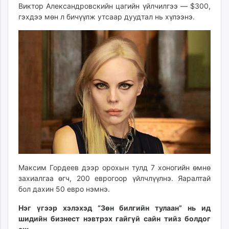
Виктор Александровскийн цагийн үйлчилгээ — $300,
гэхдээ мөн л бичүүлж утсаар дуудтал нь хүлээнэ.
Максим Гордеев дээр орохын тулд 7 хоногийн өмнө
захиалгаа өгч, 200 еврогоор үйлчлүүлнэ. Яаралтай
бол дахин 50 евро нэмнэ.
Нэг үгээр хэлэхэд “Зөн билгийн тулаан” нь ид
шидийн бизнест нэвтрэх гайгүй сайн тийз болдог