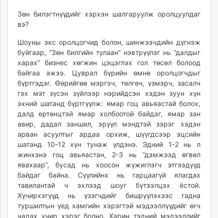
ikon.mn
Зөн билэгтнүүдийг хэрхэн шалгаруулж оролцуулдаг
mnb.mn
вэ?
Livetv.mn
Шоуны экс оролцогчид болон, шинжээчдийн дүгнэж
Eguur.mn
буйгаар, “Зөн билгийн тулаан” нэвтрүүлэг нь “далдыг
24tsag.mn
харах” бизнес хөгжин цэцэглэх гол төсөл болоод
shuud.mn
байгаа ажээ. Цуврал бүрийн өмнө оролцогчдыг
eagle.mn
бүртгэдэг. Өөрийгөө мэргэч, төлгөч, үзмэрч, засалч
ergelt.mn
гэх мэт зүсэн зүйлээр нэрийдсэн хэдэн зуун хүн
эхний шатанд бүртгүүлж: ямар гоц авьяастай болох,
zarig.mn
далд ертөнцтэй ямар холбоотой байдаг, ямар зан
today.mn
авир, дадал заншил, эрүүл мэндтэй зэрэг хэдэн
zuv.mn
арван асуултыг ардаа орхиж, шүүгдсээр эцсийн
mminfo.mn
шатанд 10-12 хүн тунаж үлдэнэ. Эдний 1-2 нь л
ugluu.mn
жинхэнэ гоц авьяастан, 2-3 нь “дэмжээд өгвөл
явахаар”, бусад нь хоосон жүжиглэгч этгээдүүд
urlag.mn
байдаг байна. Сүүлийнх нь гарцаагүй ялагдах
unen.mn
тавилантай ч эхлээд шоуг бүтээлцэх ёстой.
asu.mn
Хүчирхэгүүд нь үзэгчдийг бишрүүлэхээс гадна
shudarga.mn
туршилтын үед хамгийн хэрэгтэй мэдээллүүдийг өгч
shuurhai.mn
чадах учир хэрэг болно. Харин тэдний мэдээллийг