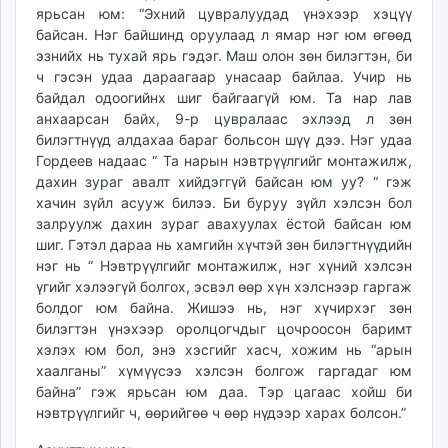
ярьсан юм: “Эхний цувралуудад үнэхээр хэцүү
байсан. Нэг байшинд оруулаад л ямар нэг юм өгөөд
эзнийх нь тухай ярь гэдэг. Маш олон зөн билэгтэн, би
ч гэсэн удаа дараагаар унасаар байлаа. Учир нь
байдал одоогийнх шиг байгаагүй юм. Та нар лав
анхаарсан байх, 9-р цувралаас эхлээд л зөн
билэгтнүүд алдахаа бараг больсон шүү дээ. Нэг удаа
Гордеев надаас “ Та нарын нэвтрүүлгийг монтажилж,
дахин зураг авалт хийдэггүй байсан юм уу? “ гэж
хачин зүйл асууж билээ. Би буруу зүйл хэлсэн бол
залруулж дахин зураг авахуулах ёстой байсан юм
шиг. Гэтэл дараа нь хамгийн хүчтэй зөн билэгтнүүдийн
нэг нь “ Нэвтрүүлгийг монтажилж, нэг хүний хэлсэн
үгийг хэлээгүй болгох, эсвэл өөр хүн хэлснээр гаргаж
болдог юм байна. Жишээ нь, нэг хүчирхэг зөн
билэгтэн үнэхээр оролцогчдыг цочроосон баримт
хэлэх юм бол, энэ хэсгийг хасч, хожим нь “арын
хаалганы” хүмүүсээ хэлсэн болгож гаргадаг юм
байна” гэж ярьсан юм даа. Тэр цагаас хойш би
нэвтрүүлгийг ч, өөрийгөө ч өөр нүдээр харах болсон.”