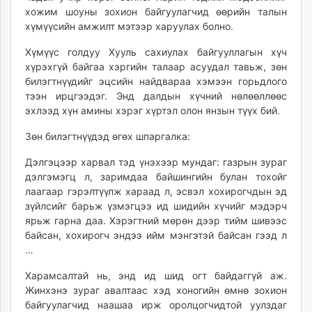
хожим шоуны зохион байгуулагчид өөрийн талын
unuudur.mn
хүмүүсийн амжилт мэтээр харуулах болно.
isee.mn
mglradio.com
Хүмүүс голдуу Хууль сахиулах байгууллагын хүч
fact.mn
хүрэхгүй байгаа хэргийн талаар асуудал тавьж, зөн
билэгтнүүдийг эцсийн найдвараа хэмээн горьдлого
itoim.mn
тээн ирцгээдэг. Энд далдын хүчний нөлөөллөөс
tumen.mn
эхлээд хүн амины хэрэг хүртэл олон янзын түүх бий.
shuum.mn
times.mn
Зөн билэгтнүүдэд өгөх шпаргалка:
tvmongolia.mn
Дэлгэцээр харвал тэд үнэхээр мундаг: газрын зураг
mass.mn
дэлгэмэгц л, заримдаа байшингийн булан тохойг
unegui.mn
лаагаар гэрэлтүүлж хараад л, эсвэл хохирогчдын эд
assa.mn
зүйлсийг барьж үзмэгцээ ид шидийн хүчийг мэдэрч
ярьж гарна даа. Хэрэгтний мөрөн дээр тийм шивээс
toim.mn
байсан, хохирогч эндээ ийм мэнгэтэй байсан гээд л
tac.mn
…
paparazzi.mn
unread.today
Харамсалтай нь, энд ид шид огт байдаггүй аж.
Жинхэнэ зураг авалтаас хэд хоногийн өмнө зохион
байгуулагчид наашаа ирж оролцогчидтой уулздаг