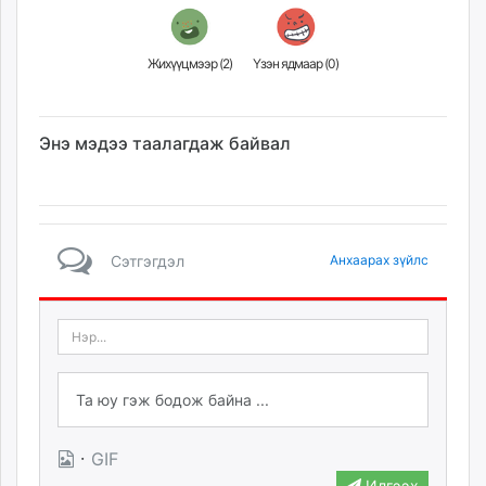
Жихүүцмээр (
2
)
Үзэн ядмаар (
0
)
Энэ мэдээ таалагдаж байвал
Сэтгэгдэл
Анхаарах зүйлс
·
GIF
Илгээх