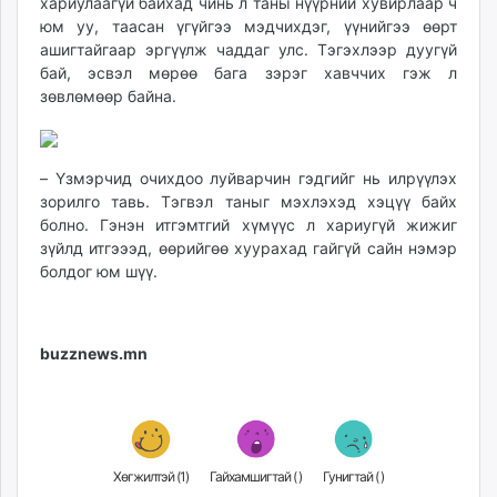
хариулаагүй байхад чинь л таны нүүрний хувирлаар ч
юм уу, таасан үгүйгээ мэдчихдэг, үүнийгээ өөрт
ашигтайгаар эргүүлж чаддаг улс. Тэгэхлээр дуугүй
бай, эсвэл мөрөө бага зэрэг хавччих гэж л
зөвлөмөөр байна.
– Үзмэрчид очихдоо луйварчин гэдгийг нь илрүүлэх
зорилго тавь. Тэгвэл таныг мэхлэхэд хэцүү байх
болно. Гэнэн итгэмтгий хүмүүс л хариугүй жижиг
зүйлд итгэээд, өөрийгөө хуурахад гайгүй сайн нэмэр
болдог юм шүү.
buzznews.mn
Хөгжилтэй (
1
)
Гайхамшигтай (
)
Гунигтай (
)