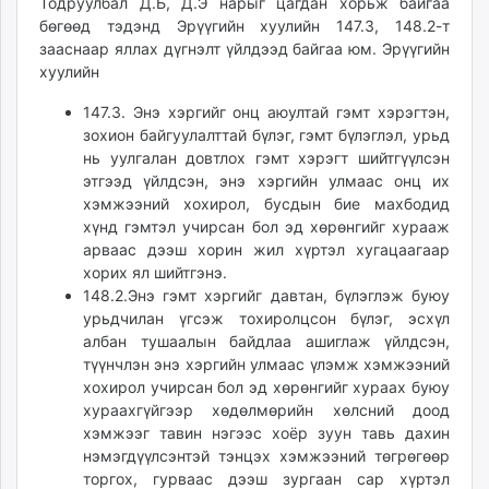
Тодруулбал Д.Б, Д.Э нарыг цагдан хорьж байгаа
unuudur.mn
бөгөөд тэдэнд Эрүүгийн хуулийн 147.3, 148.2-т
isee.mn
зааснаар яллах дүгнэлт үйлдээд байгаа юм. Эрүүгийн
хуулийн
mglradio.com
fact.mn
147.3. Энэ хэргийг онц аюултай гэмт хэрэгтэн,
itoim.mn
зохион байгуулалттай бүлэг, гэмт бүлэглэл, урьд
tumen.mn
нь уулгалан довтлох гэмт хэрэгт шийтгүүлсэн
этгээд үйлдсэн, энэ хэргийн улмаас онц их
shuum.mn
хэмжээний хохирол, бусдын бие махбодид
times.mn
хүнд гэмтэл учирсан бол эд хөрөнгийг хурааж
tvmongolia.mn
арваас дээш хорин жил хүртэл хугацаагаар
mass.mn
хорих ял шийтгэнэ.
unegui.mn
148.2.Энэ гэмт хэргийг давтан, бүлэглэж буюу
урьдчилан үгсэж тохиролцсон бүлэг, эсхүл
assa.mn
албан тушаалын байдлаа ашиглаж үйлдсэн,
toim.mn
түүнчлэн энэ хэргийн улмаас үлэмж хэмжээний
tac.mn
хохирол учирсан бол эд хөрөнгийг хураах буюу
paparazzi.mn
хураахгүйгээр хөдөлмөрийн хөлсний доод
unread.today
хэмжээг тавин нэгээс хоёр зуун тавь дахин
нэмэгдүүлсэнтэй тэнцэх хэмжээний төгрөгөөр
торгох, гурваас дээш зургаан сар хүртэл