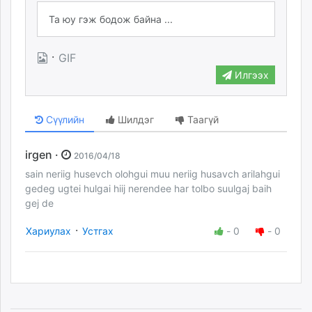
·
GIF
Илгээх
Сүүлийн
Шилдэг
Таагүй
irgen ·
2016/04/18
sain neriig husevch olohgui muu neriig husavch arilahgui
gedeg ugtei hulgai hiij nerendee har tolbo suulgaj baih
gej de
·
Хариулах
Устгах
-
0
-
0