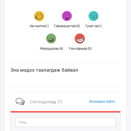
Хөгжилтэй (
)
Гайхамшигтай (
4
)
Гунигтай (
)
Жихүүцмээр (
4
)
Үзэн ядмаар (
0
)
Энэ мэдээ таалагдаж байвал
Сэтгэгдэлүүд (1)
Анхаарах зүйлс