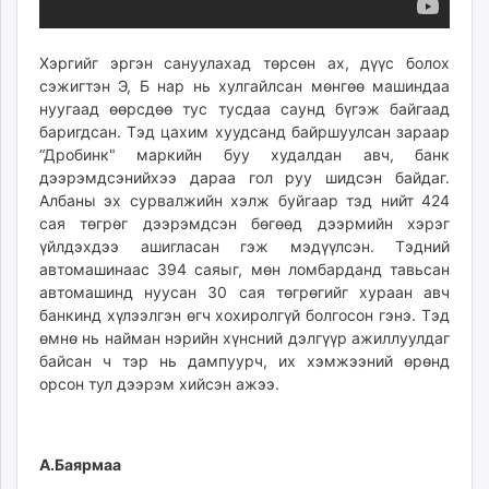
Хэргийг эргэн сануулахад төрсөн ах, дүүс болох
сэжигтэн Э, Б нар нь хулгайлсан мөнгөө машиндаа
нуугаад өөрсдөө тус тусдаа саунд бүгэж байгаад
баригдсан. Тэд цахим хуудсанд байршуулсан зараар
“Дробинк" маркийн буу худалдан авч, банк
дээрэмдсэнийхээ дараа гол руу шидсэн байдаг.
Албаны эх сурвалжийн хэлж буйгаар тэд нийт 424
сая төгрөг дээрэмдсэн бөгөөд дээрмийн хэрэг
үйлдэхдээ ашигласан гэж мэдүүлсэн. Тэдний
автомашинаас 394 саяыг, мөн ломбарданд тавьсан
автомашинд нуусан 30 сая төгрөгийг хураан авч
банкинд хүлээлгэн өгч хохиролгүй болгосон гэнэ. Тэд
өмнө нь найман нэрийн хүнсний дэлгүүр ажиллуулдаг
байсан ч тэр нь дампуурч, их хэмжээний өрөнд
орсон тул дээрэм хийсэн ажээ.
А.Баярмаа