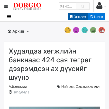
Онцлох
Шинэ
Мэдээллийн
Зар мэдээллийн
Архив
Банк санхүү
Бизнес ААН
Төрийн
Худалдаа хөгжлийн
Нийслэлийн
банкнаас 424 сая төгрөг
дээрэмдсэн ах дүүсийг
dorgio.mn
шүүнэ
Gogo.mn
caak.mn
А.Баярмаа
Нийгэм
,
Сэрэмжлүүлэг
news.mn
2016-
2026-
2016/04/18
zindaa.mn
04-
08-
Baabar.mn
18
06
tovch.mn