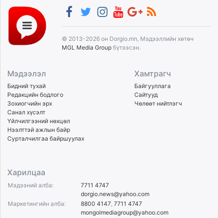
© 2013-2026 он Dorgio.mn, Мэдээллийн хөтөч
MGL Media Group
бүтээсэн.
Мэдээлэл
Хамтрагч
Бидний тухай
Байгууллага
Редакцийн бодлого
Сайтууд
Зохиогчийн эрх
Чөлөөт нийтлэгч
Санал хүсэлт
Үйлчилгээний нөхцөл
Нээлттэй ажлын байр
Сурталчилгаа байршуулах
Харилцаа
Мэдээний алба:
7711 4747
dorgio.news@yahoo.com
Маркетингийн алба:
8800 4147
,
7711 4747
mongolmediagroup@yahoo.com