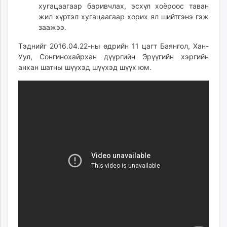
хугацаагаар баривчлах, эсхүл хоёроос таван
жил хүртэл хугацаагаар хорих ял шийтгэнэ гэж
заажээ.
Тэднийг 2016.04.22-ны өдрийн 11 цагт Баянгол, Хан-
Уул, Сонгинохайрхан дүүргийн Эрүүгийн хэргийн
анхан шатны шүүхэд шүүхэд шүүх юм.