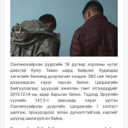
09:56:35
09:43:32
ikon.mn
mnb.mn
Livetv.mn
Eguur.mn
24tsag.mn
shuud.mn
eagle.mn
ergelt.mn
zarig.mn
Сонгинохайрхан дүүргийн 18 дугаар хорооны нутаг
today.mn
дэвсгэр буюу Таван шард байрлах Худалдаа
zuv.mn
хөгжлийн банкинд дээрэмчин халдаж 380 сая төгрөг
дээрэмдсэн хэрэг гарсан билээ. Цагдаагийн
mminfo.mn
байгууллагаас шуурхай ажиллан гэмт этгээдүүдийг
ugluu.mn
2015.12.14-ны өдөр барьсан билээ. Тэдэнд Эрүүгийн
urlag.mn
хуулийн 147.3-т зааснаар хэрэг үүсгэн
unen.mn
Сонгинохайрхан дүүргийн Цагдаагийн I хэлтэст
asu.mn
шалгаж, прокуророос яллах дүгнэлттэйгээр хэргийг
шүүхэд шилжүүлсэн байна.
shudarga.mn
shuurhai.mn