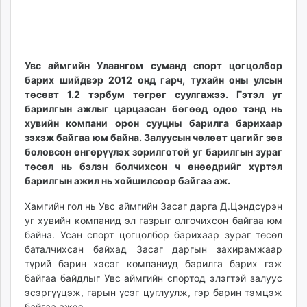
ikon.mn
11:06:03
21:12:24
mnb.mn
Livetv.mn
Eguur.mn
Увс аймгийн Улаангом суманд спорт цогцолбор
24tsag.mn
барих шийдвэр 2012 онд гарч, тухайн оны улсын
төсөвт 1.2 тэрбум төгрөг суулгажээ. Гэтэл уг
shuud.mn
барилгын ажлыг царцаасан бөгөөд одоо тэнд нь
eagle.mn
хувийн компани орон сууцны барилга барихаар
ergelt.mn
зэхэж байгаа юм байна. Залуусын чөлөөт цагийг зөв
zarig.mn
боловсон өнгөрүүлэх зорилготой уг барилгын зураг
today.mn
төсөл нь бэлэн болчихсон ч өнөөдрийг хүртэл
барилгын ажил нь хойшилсоор байгаа аж.
zuv.mn
mminfo.mn
Хамгийн гол нь Увс аймгийн Засаг дарга Д.Цэндсүрэн
ugluu.mn
уг хувийн компанид эл газрыг олгочихсон байгаа юм
urlag.mn
байна. Усан спорт цогцолбор барихаар зураг төсөл
баталчихсан байхад Засаг даргын захирамжаар
unen.mn
түрий барин хэсэг компаниуд барилга барих гэж
asu.mn
байгаа байдлыг Увс аймгийн спортод элэгтэй залуус
shudarga.mn
эсэргүүцэж, гарын үсэг цуглуулж, гэр барин тэмцэж
shuurhai.mn
байгаа ажээ.