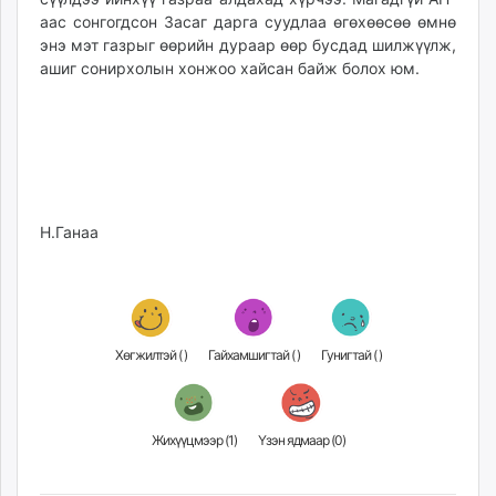
аас сонгогдсон Засаг дарга суудлаа өгөхөөсөө өмнө
энэ мэт газрыг өөрийн дураар өөр бусдад шилжүүлж,
ашиг сонирхолын хонжоо хайсан байж болох юм.
Н.Ганаа
Хөгжилтэй (
)
Гайхамшигтай (
)
Гунигтай (
)
Жихүүцмээр (
1
)
Үзэн ядмаар (
0
)