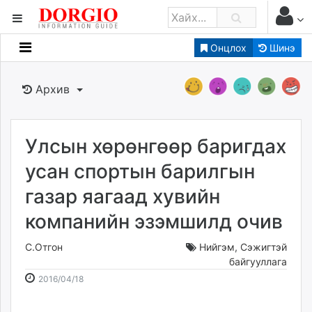
Онцлох
Шинэ
Мэдээллийн
Зар мэдээллийн
Архив
Банк санхүү
Бизнес ААН
Төрийн
Улсын хөрөнгөөр баригдах
Нийслэлийн
усан спортын барилгын
газар яагаад хувийн
dorgio.mn
компанийн эзэмшилд очив
Gogo.mn
caak.mn
С.Отгон
Нийгэм
,
Сэжигтэй
news.mn
байгууллага
zindaa.mn
2016-
2026-
2016/04/18
Baabar.mn
04-
08-
tovch.mn
18
08