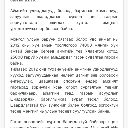
unuudur.mn
Аймгийн удирдлагууд болоод барилгын компаниуд
isee.mn
залуусын шаардлагыг хүлээн авч газрыг
mglradio.com
зориулалтаар ашиглах хүртэл тэмцлээ
fact.mn
үргэлжлүүлэхээр болсон байна.
itoim.mn
Монгол улсын баруун хязгаар болох увс аймаг нь
tumen.mn
2012 оны хүн амын тооллогоор 74000 мянган хүн
shuum.mn
амтай байсан бөгөөд аймгийн төв Улаангом хотод
times.mn
25000 гаруй хүн ам амьдардаг гэсэн судалгаа гарсан
tvmongolia.mn
байна.
Тиймээс 2012 онд тухайн үеийн аймгийн удирдлагууд
mass.mn
хүүхэд залуучуудынхаа чөлөөт цагийг зөв боловсон
unegui.mn
өнгөрүүлэх, цаашлаад спортын өндөр амжилт
assa.mn
гаргахад зориулан Усан спорт сургалтын төвийг
toim.mn
бариулахаар, аймгийн төвд газрын асуудлыг
tac.mn
шийдвэрлэн, барилгынхаа зураг төсөл болоод
paparazzi.mn
шаардлагатай бүх зүйлсийг бэлэн болгоод зогсохгүй
төсөв мөнгийг нь улсын төсөвт суулгуулсан байна.
unread.today
Гэтэл өнөөдрийг хүртэл баригдахгүй байсаар эцэс
сүүлдээ ийнхүү газраа алдахад хүрчээ. Магадгүй АН-