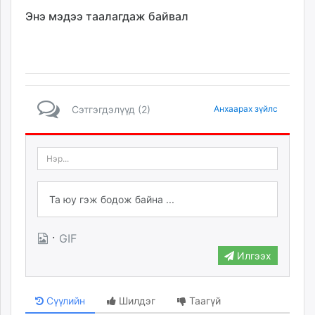
Энэ мэдээ таалагдаж байвал
Сэтгэгдэлүүд (2)
Анхаарах зүйлс
·
GIF
Илгээх
Сүүлийн
Шилдэг
Таагүй