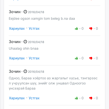
Зочин ·
2016/04/18
Eejdee ogson xamgin tom beleg b.na daa
·
Хариулах
Устгах
-
0
-
0
Зочин ·
2016/04/18
Uhaalag ohin bnaa
·
Хариулах
Устгах
-
0
-
0
Зочин ·
2016/04/18
Одноо, Бараа хоёртоо аз жаргалыг хүсье, тэнгэрээс
л учруулсан шүү, энийг олж уншвал Одноогоо
үнсээрэй Бараа
·
Хариулах
Устгах
-
0
-
0