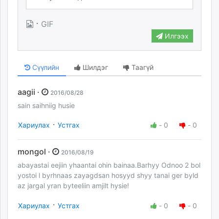
·
GIF
Илгээх
Сүүлийн
Шилдэг
Таагүй
aagii ·
2016/08/28
sain saihniig husie
·
Хариулах
Устгах
-
0
-
0
mongol ·
2016/08/19
abayastai eejiin yhaantai ohin bainaa.Barhyy Odnoo 2 bol
yostoi l byrhnaas zayagdsan hosyyd shyy tanai ger byld
az jargal yran byteeliin amjilt hysie!
·
Хариулах
Устгах
-
0
-
0