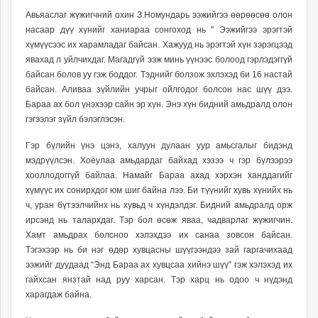
unuudur.mn
Авьяаслаг жүжигчний охин З.Номундарь
ээжийгээ өөрөөсөө олон
isee.mn
насаар дүү хүнийг ханиараа сонгоход нь "
Ээжийгээ эрэгтэй
хүмүүсээс их харамладаг байсан. Хажууд нь эрэгтэй хүн зэрэгцээд
mglradio.com
явахад л уйлчихдаг. Магадгүй ээж минь үүнээс болоод гэрлэдэггүй
fact.mn
байсан болов уу гэж боддог. Тэднийг болзож эхлэхэд би 16 настай
itoim.mn
байсан. Аливаа зүйлийн учрыг ойлгодог болсон нас шүү дээ.
tumen.mn
Бараа ах бол үнэхээр сайн эр хүн. Энэ хүн бидний амьдралд олон
shuum.mn
гэгээлэг зүйл бэлэглэсэн.
times.mn
Гэр бүлийн үнэ цэнэ, халуун дулаан уур амьсгалыг бидэнд
tvmongolia.mn
мэдрүүлсэн. Хоёулаа амьдардаг байхад хэзээ ч гэр бүлээрээ
mass.mn
хооллодоггүй байлаа. Намайг Бараа ахад хэрхэн ханддагийг
unegui.mn
хүмүүс их сонирхдог юм шиг байна лээ. Би түүнийг хувь хүнийх нь
ч, уран бүтээлчийнх нь хувьд ч хүндэлдэг. Бидний амьдралд орж
assa.mn
ирсэнд нь талархдаг. Тэр бол өсөж яваа, чадварлаг жүжигчин.
toim.mn
Хамт амьдрах болсноо хэлэхдээ их санаа зовсон байсан.
tac.mn
Тэгэхээр нь би нэг өдөр хувцасны шүүгээндээ зай гаргачихаад
paparazzi.mn
ээжийг дуудаад “Энд Бараа ах хувцсаа хийнэ шүү” гэж хэлэхэд их
unread.today
гайхсан янзтай над руу харсан. Тэр харц нь одоо ч нүдэнд
харагдаж байна.