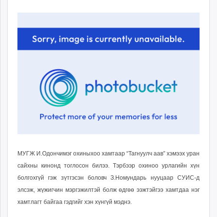
18
06
ikon.mn
14:19:46
20:18:59
mnb.mn
Livetv.mn
Eguur.mn
24tsag.mn
shuud.mn
eagle.mn
ergelt.mn
zarig.mn
today.mn
zuv.mn
mminfo.mn
ugluu.mn
МУГЖ И.Одончимэг охиныхоо хамтаар “Тагнуулч аав” хэмээх уран
urlag.mn
сайхны кинонд тоглосон билээ. Тэрбээр охиноо урлагийн хүн
unen.mn
болгохгүй гэж зүтгэсэн боловч З.Номундарь нууцаар СУИС-д
asu.mn
элсэж, жүжигчин мэргэжилтэй болж өдгөө ээжтэйгээ хамтдаа нэг
shudarga.mn
хамтлагт байгаа гэдгийг хэн хүнгүй мэднэ.
shuurhai.mn