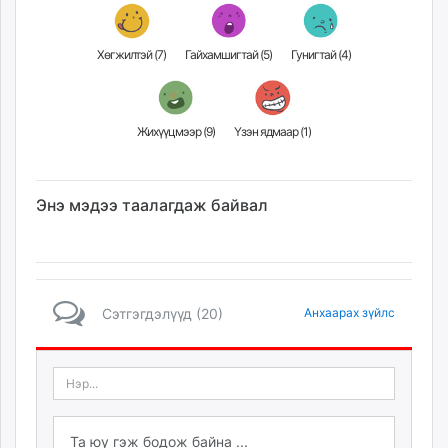
Хөгжилтэй (
7
)
Гайхамшигтай (
5
)
Гунигтай (
4
)
Жихүүцмээр (
9
)
Үзэн ядмаар (
1
)
Энэ мэдээ таалагдаж байвал
Сэтгэгдэлүүд (20)
Анхаарах зүйлс