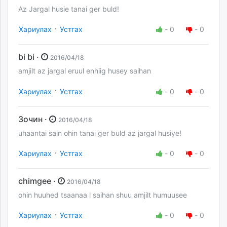
Az Jargal husie tanai ger buld!
·
Хариулах
Устгах
-
0
-
0
bi bi ·
2016/04/18
amjilt az jargal eruul enhiig husey saihan
·
Хариулах
Устгах
-
0
-
0
Зочин ·
2016/04/18
uhaantai sain ohin tanai ger buld az jargal husiye!
·
Хариулах
Устгах
-
0
-
0
chimgee ·
2016/04/18
ohin huuhed tsaanaa l saihan shuu amjilt humuusee
·
Хариулах
Устгах
-
0
-
0