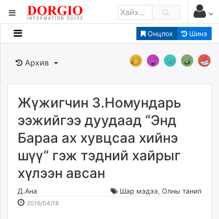
Онцлох
Шинэ
Мэдээллийн
Зар мэдээллийн
Архив
Банк санхүү
Бизнес ААН
Төрийн
Жүжигчин З.Номундарь
Нийслэлийн
ээжийгээ дуудаад “Энд
Бараа ах хувцсаа хийнэ
dorgio.mn
шүү” гэж тэдний хайрыг
Gogo.mn
caak.mn
хүлээн авсан
news.mn
zindaa.mn
Д.Ана
Шар мэдээ
,
Олны танил
2016-
2026-
Baabar.mn
2016/04/18
04-
08-
tovch.mn