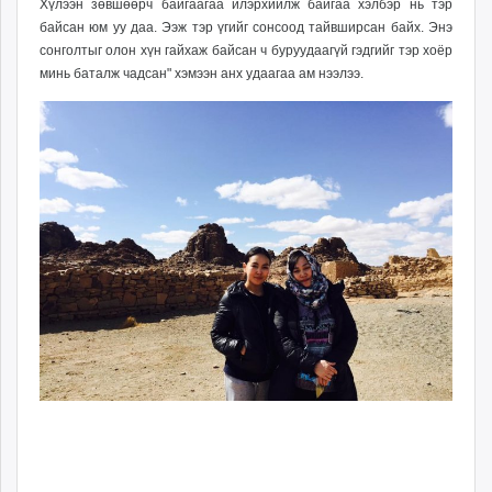
Хүлээн зөвшөөрч байгаагаа илэрхийлж байгаа хэлбэр нь тэр
байсан юм уу даа. Ээж тэр үгийг сонсоод тайвширсан байх. Энэ
сонголтыг олон хүн гайхаж байсан ч буруудаагүй гэдгийг тэр хоёр
минь баталж чадсан" хэмээн анх удаагаа ам нээлээ.