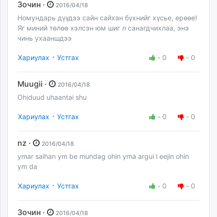
Зочин ·
2016/04/18
Номундарь дүүдээ сайн сайхан бүхнийг хүсье, ерөөе!
Яг миний төлөө хэлсэн юм шиг л санагдчихлаа, энэ
чинь ухааншдээ
·
Хариулах
Устгах
-
0
-
0
Muugii ·
2016/04/18
Ohiduud uhaantai shu
·
Хариулах
Устгах
-
0
-
0
nz ·
2016/04/18
ymar saihan ym be mundag ohin yma argui l eejin ohin
ym da
·
Хариулах
Устгах
-
0
-
0
Зочин ·
2016/04/18