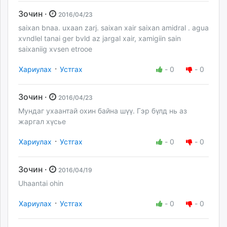
Зочин ·
2016/04/23
saixan bnaa. uxaan zarj. saixan xair saixan amidral . agua
xvndlel tanai ger bvld az jargal xair, xamigiin sain
saixaniig xvsen etrooe
·
Хариулах
Устгах
-
0
-
0
Зочин ·
2016/04/23
Мундаг ухаантай охин байна шүү. Гэр бүлд нь аз
жаргал хүсье
·
Хариулах
Устгах
-
0
-
0
Зочин ·
2016/04/19
Uhaantai ohin
·
Хариулах
Устгах
-
0
-
0