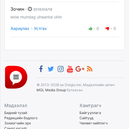
Зочин ·
2016/04/18
wow mundag uhaantai ohin
·
Хариулах
Устгах
-
0
-
0
© 2013-2026 он Dorgio.mn, Мэдээллийн хөтөч
MGL Media Group
бүтээсэн.
Мэдээлэл
Хамтрагч
Бидний тухай
Байгууллага
Редакцийн бодлого
Сайтууд
Зохиогчийн эрх
Чөлөөт нийтлэгч
Санал хүсэлт