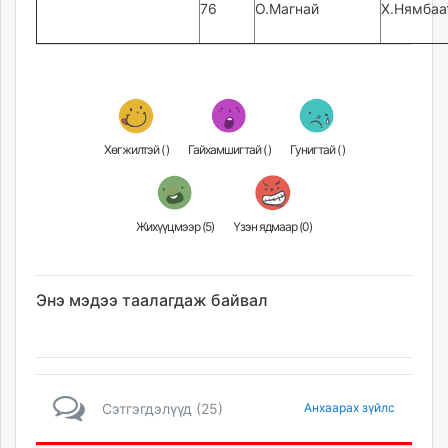
76
О.Магнай
Х.Нямбаа
Хөгжилтэй (
)
Гайхамшигтай (
)
Гунигтай (
)
Жихүүцмээр (
5
)
Үзэн ядмаар (
0
)
Энэ мэдээ таалагдаж байвал
Сэтгэгдэлүүд (25)
Анхаарах зүйлс