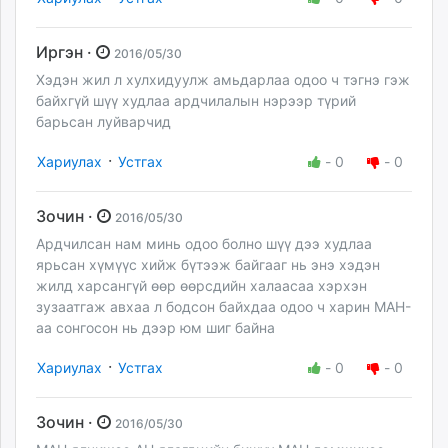
Иргэн ·
2016/05/30
Хэдэн жил л хулхидуулж амьдарлаа одоо ч тэгнэ гэж
байхгүй шүү худлаа ардчилалын нэрээр түрий
барьсан луйварчид
·
Хариулах
Устгах
-
0
-
0
Зочин ·
2016/05/30
Ардчилсан нам минь одоо болно шүү дээ худлаа
ярьсан хүмүүс хийж бүтээж байгааг нь энэ хэдэн
жилд харсангүй өөр өөрсдийн халаасаа хэрхэн
зузаатгаж авхаа л бодсон байхдаа одоо ч харин МАН-
аа сонгосон нь дээр юм шиг байна
·
Хариулах
Устгах
-
0
-
0
Зочин ·
2016/05/30