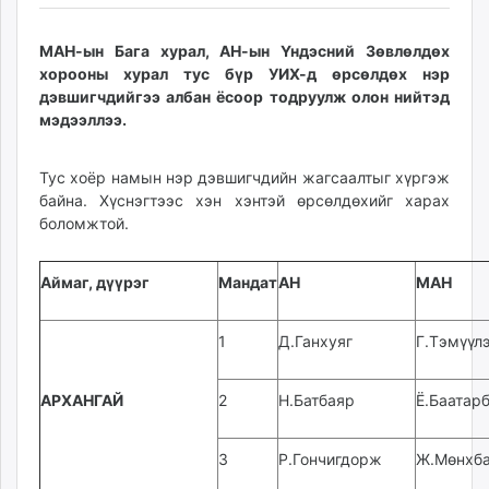
ikon.mn
mnb.mn
МАН-ын Бага хурал, АН-ын Үндэсний Зөвлөлдөх
Livetv.mn
хорооны хурал тус бүр УИХ-д өрсөлдөх нэр
дэвшигчдийгээ албан ёсоор тодруулж олон нийтэд
Eguur.mn
мэдээллээ.
24tsag.mn
shuud.mn
Тус хоёр намын нэр дэвшигчдийн жагсаалтыг хүргэж
eagle.mn
байна. Хүснэгтээс хэн хэнтэй өрсөлдөхийг харах
ergelt.mn
боломжтой.
zarig.mn
today.mn
Аймаг, дүүрэг
Мандат
АН
МАН
zuv.mn
mminfo.mn
1
Д.Ганхуяг
Г.Тэмүүл
ugluu.mn
urlag.mn
unen.mn
АРХАНГАЙ
2
Н.Батбаяр
Ё.Баатар
asu.mn
shudarga.mn
3
Р.Гончигдорж
Ж.Мөнхба
shuurhai.mn