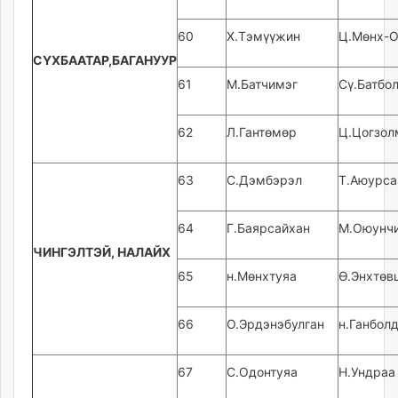
60
Х.Тэмүүжин
Ц.Мөнх-О
СҮХБААТАР,БАГАНУУР
61
М.Батчимэг
Сү.Батбо
62
Л.Гантөмөр
Ц.Цогзол
63
С.Дэмбэрэл
Т.Аюурса
64
Г.Баярсайхан
М.Оюунч
ЧИНГЭЛТЭЙ, НАЛАЙХ
65
н.Мөнхтуяа
Ө.Энхтөв
66
О.Эрдэнэбулган
н.Ганбол
67
С.Одонтуяа
Н.Ундраа