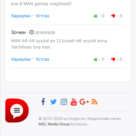
ene jil MAN garnaa uragshaa!!!
·
Хариулах
Устгах
-
0
-
0
Зочин ·
2016/05/29
MAN 48-56 syydal an 12 bysad ni8 syydal avna.
Yalchihsan bna man
·
Хариулах
Устгах
-
0
-
0
© 2013-2026 он Dorgio.mn, Мэдээллийн хөтөч
MGL Media Group
бүтээсэн.