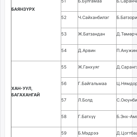
51
Б.Булгамаа
Б.Саранч
БАЯНЗҮРХ
52
Ч.Сайханбилэг
Б.Батзори
53
Ж.Батзандан
Д.Төмөрч
54
Д.Арвин
П.Анужин
55
Ж.Ганхуяг
Д.Саранг
56
Г.Байгальмаа
Ц.Нямдо
ХАН-УУЛ,
БАГАХАНГАЙ
57
Л.Болд
С.Оюунби
58
Г.Батхүү
Б.Энх-Ам
59
Б.Мэдрээ
Д.Цогтба