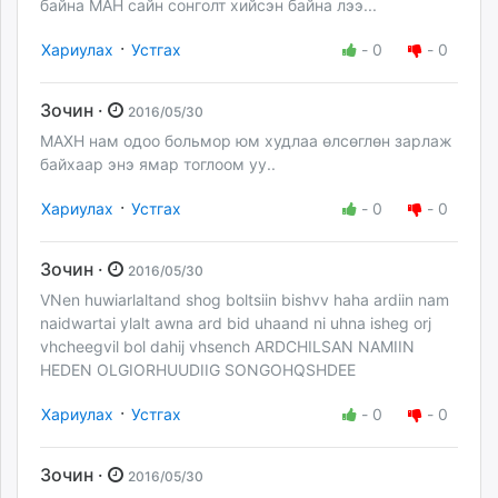
байна МАН сайн сонголт хийсэн байна лээ...
·
Хариулах
Устгах
-
0
-
0
Зочин ·
2016/05/30
МАХН нам одоо больмор юм худлаа өлсөглөн зарлаж
байхаар энэ ямар тоглоом уу..
·
Хариулах
Устгах
-
0
-
0
Зочин ·
2016/05/30
VNen huwiarlaltand shog boltsiin bishvv haha ardiin nam
naidwartai ylalt awna ard bid uhaand ni uhna isheg orj
vhcheegvil bol dahij vhsench ARDCHILSAN NAMIIN
HEDEN OLGIORHUUDIIG SONGOHQSHDEE
·
Хариулах
Устгах
-
0
-
0
Зочин ·
2016/05/30