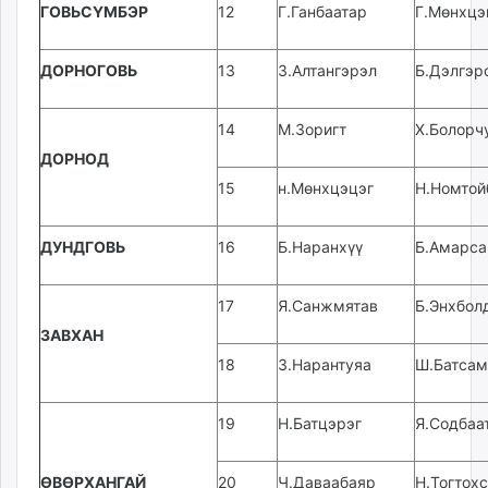
ГОВЬСҮМБЭР
12
Г.Ганбаатар
Г.Мөнхцэ
ДОРНОГОВЬ
13
З.Алтангэрэл
Б.Дэлгэр
14
М.Зоригт
Х.Болорч
ДОРНОД
15
н.Мөнхцэцэг
Н.Номтой
ДУНДГОВЬ
16
Б.Наранхүү
Б.Амарса
17
Я.Санжмятав
Б.Энхбол
ЗАВХАН
18
З.Нарантуяа
Ш.Батсам
19
Н.Батцэрэг
Я.Содбаа
ӨВӨРХАНГАЙ
20
Ч.Даваабаяр
Н.Тогтох