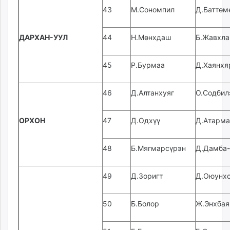
43
М.Сономпил
Д.Баттөм
ДАРХАН-УУЛ
44
Н.Мөнхдаш
Б.Жавхла
45
Р.Бурмаа
Д.Хаянхя
46
Д.Алтанхуяг
О.Содбил
ОРХОН
47
Д.Одхүү
Д.Атарма
48
Б.Мягмарсүрэн
Д.Дамба
49
Д.Зоригт
Д.Оюунх
50
Б.Болор
Ж.Энхбая