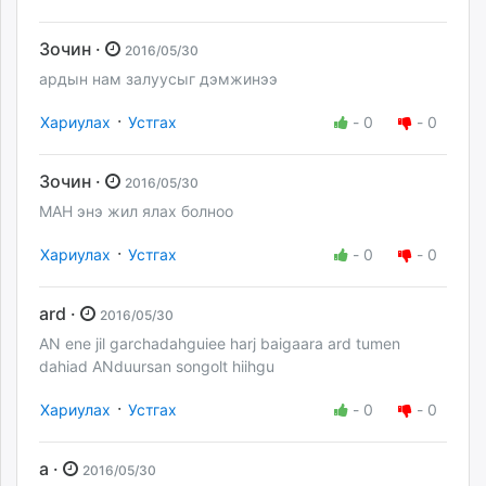
Зочин ·
2016/05/30
ардын нам залуусыг дэмжинээ
·
Хариулах
Устгах
-
0
-
0
Зочин ·
2016/05/30
МАН энэ жил ялах болноо
·
Хариулах
Устгах
-
0
-
0
ard ·
2016/05/30
AN ene jil garchadahguiee harj baigaara ard tumen
dahiad ANduursan songolt hiihgu
·
Хариулах
Устгах
-
0
-
0
a ·
2016/05/30