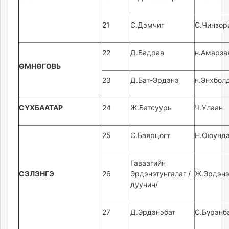
21
С.Дэмчиг
С.Чинзор
22
Д.Бадраа
н.Амарза
ӨМНӨГОВЬ
23
Д.Бат-Эрдэнэ
н.Энхбол
СҮХБААТАР
24
Ж.Батсуурь
Ч.Улаан
25
С.Баярцогт
Н.Оюунд
Гаваагийн
СЭЛЭНГЭ
26
Эрдэнэтунгалаг /
Ж.Эрдэнэ
дуучин/
27
Д.Эрдэнэбат
С.Бүрэнб