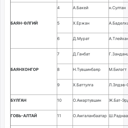
unuudur.mn
4
А.Бакей
н.Султан
isee.mn
mglradio.com
БАЯН-ӨЛГИЙ
5
Х.Ержан
А.Баделх
fact.mn
itoim.mn
6
Д.Мурат
А.Тлейха
tumen.mn
shuum.mn
7
Д.Ганбат
Г.Зандан
times.mn
tvmongolia.mn
mass.mn
БАЯНХОНГОР
8
Н.Түвшинбаяр
М.Билэгт
unegui.mn
assa.mn
9
Х.Баттулга
Л.Элдэв-
toim.mn
tac.mn
БУЛГАН
10
О.Амартүвшин
Ж.Бат-Эр
paparazzi.mn
unread.today
ГОВЬ-АЛТАЙ
11
О.Амгаланбаатар
Ш.Раднаа