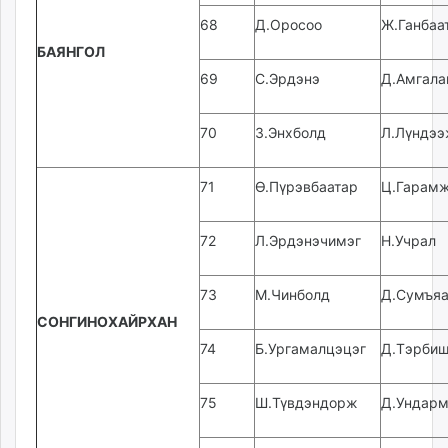
68
Д.Оросоо
Ж.Ганбаа
БАЯНГОЛ
69
С.Эрдэнэ
Д.Амгала
70
З.Энхболд
Л.Лүндээ
71
Ө.Пүрэвбаатар
Ц.Гарам
72
Л.Эрдэнэчимэг
Н.Учрал
73
М.Чинболд
Д.Сумъяа
СОНГИНОХАЙРХАН
74
Б.Ургамалцэцэг
Д.Тэрбиш
75
Ш.Түвдэндорж
Д.Ундар