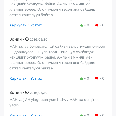
нөхцлийг бүрдүүлж байна. Ажлын амжилт мөн
ялалтыг ерөөе. Олон түмэн ч гэсэн энэ байдалд
сэтгэл хангалуун байгаа.
·
Хариулах
Устгах
-
0
-
0
Зочин ·
2016/05/30
МАН залуу боловсролтой сайхан залуучуудыг олноор
нь дэвшүүлсэн нь улс төрд шинэ цус сэлбэгдэх
нөхцлийг бүрдүүлж байна. Ажлын амжилт мөн
ялалтыг ерөөе. Олон түмэн ч гэсэн энэ байдалд
сэтгэл хангалуун байгаа.
·
Хариулах
Устгах
-
0
-
0
Зочин ·
2016/05/30
MAH yalj AH ylagdtsan yum bishvv MAH-aa demjinee
yadin
·
Хариулах
Устгах
-
0
-
0