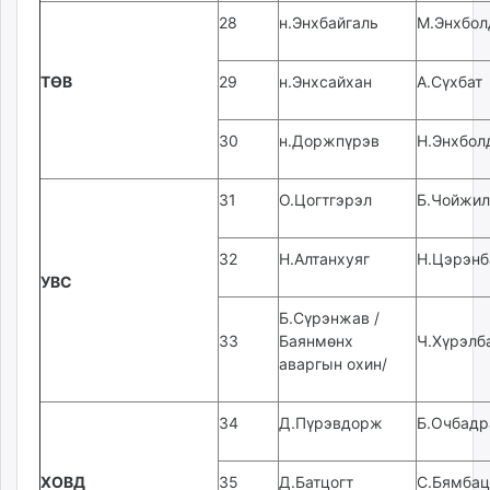
28
н.Энхбайгаль
М.Энхбол
ТӨВ
29
н.Энхсайхан
А.Сүхбат
30
н.Доржпүрэв
Н.Энхбол
31
О.Цогтгэрэл
Б.Чойжил
32
Н.Алтанхуяг
Н.Цэрэнб
УВС
Б.Сүрэнжав /
33
Баянмөнх
Ч.Хүрэлб
аваргын охин/
34
Д.Пүрэвдорж
Б.Очбадр
ХОВД
35
Д.Батцогт
С.Бямбац