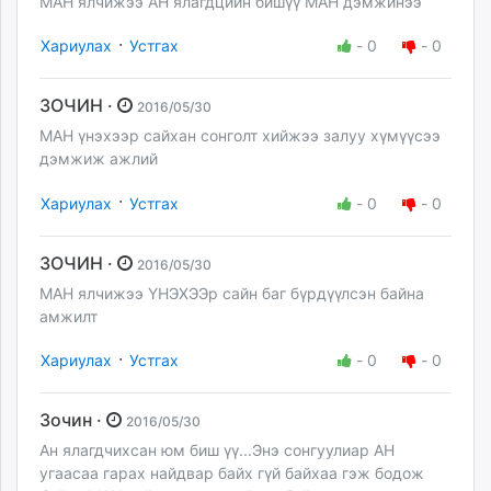
МАН ялчижээ АН ялагдцийн бишүү МАН дэмжинээ
·
Хариулах
Устгах
-
0
-
0
ЗОЧИН ·
2016/05/30
МАН үнэхээр сайхан сонголт хийжээ залуу хүмүүсээ
дэмжиж ажлий
·
Хариулах
Устгах
-
0
-
0
ЗОЧИН ·
2016/05/30
МАН ялчижээ ҮНЭХЭЭр сайн баг бүрдүүлсэн байна
амжилт
·
Хариулах
Устгах
-
0
-
0
Зочин ·
2016/05/30
Ан ялагдчихсан юм биш үү...Энэ сонгуулиар АН
угаасаа гарах найдвар байх гүй байхаа гэж бодож