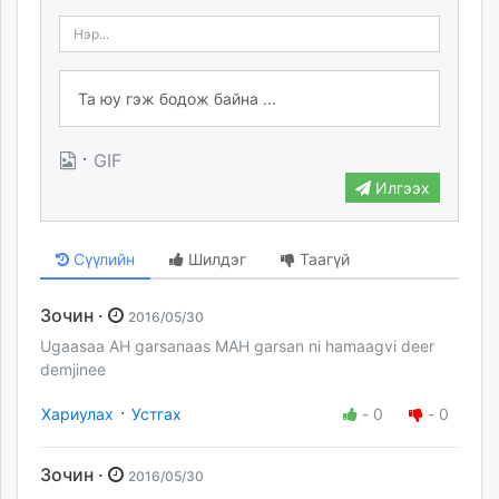
·
GIF
Илгээх
Сүүлийн
Шилдэг
Таагүй
Зочин ·
2016/05/30
Ugaasaa AH garsanaas MAH garsan ni hamaagvi deer
demjinee
·
Хариулах
Устгах
-
0
-
0
Зочин ·
2016/05/30