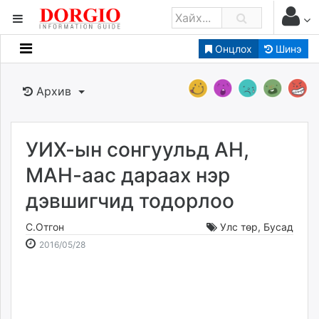
Онцлох
Шинэ
Мэдээллийн
Зар мэдээллийн
Архив
Банк санхүү
Бизнес ААН
Төрийн
УИХ-ын сонгуульд АН,
Нийслэлийн
МАН-аас дараах нэр
дэвшигчид тодорлоо
dorgio.mn
Gogo.mn
С.Отгон
Улс төр
,
Бусад
caak.mn
2016-
2026-
2016/05/28
news.mn
05-
08-
28
07
zindaa.mn
11:31:02
03:28:43
Baabar.mn
tovch.mn