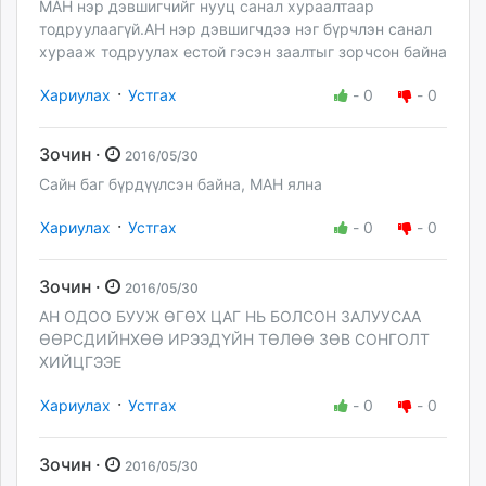
МАН нэр дэвшигчийг нууц санал хураалтаар
тодруулаагүй.АН нэр дэвшигчдээ нэг бүрчлэн санал
хурааж тодруулах естой гэсэн заалтыг зорчсон байна
·
Хариулах
Устгах
-
0
-
0
Зочин ·
2016/05/30
Сайн баг бүрдүүлсэн байна, МАН ялна
·
Хариулах
Устгах
-
0
-
0
Зочин ·
2016/05/30
АН ОДОО БУУЖ ӨГӨХ ЦАГ НЬ БОЛСОН ЗАЛУУСАА
ӨӨРСДИЙНХӨӨ ИРЭЭДҮЙН ТӨЛӨӨ ЗӨВ СОНГОЛТ
ХИЙЦГЭЭЕ
·
Хариулах
Устгах
-
0
-
0
Зочин ·
2016/05/30