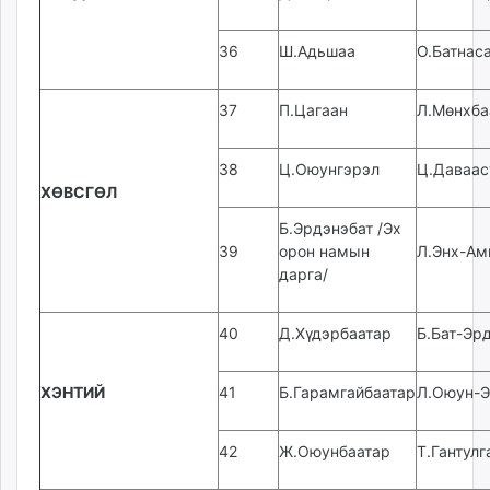
36
Ш.Адьшаа
О.Батнас
37
П.Цагаан
Л.Мөнхба
38
Ц.Оюунгэрэл
Ц.Даваас
ХӨВСГӨЛ
Б.Эрдэнэбат /Эх
39
орон намын
Л.Энх-Ам
дарга/
40
Д.Хүдэрбаатар
Б.Бат-Эр
ХЭНТИЙ
41
Б.Гарамгайбаатар
Л.Оюун-
42
Ж.Оюунбаатар
Т.Гантулг