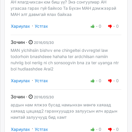
АН ялагдчихсан юм биш үү? Энэ сонгуулиар АН
угаасаа гарах гүй байхоо Та Бүхэн МАН дэмжээрэй
МАН элт давмгай ялах байхаа
·
Хариулах
Устгах
-
0
-
0
Зочин ·
2016/05/30
MAN ylchihsiin bishvv ene chingeltei dvvregtel law
todorhoin bnashdeee hahaha ter ardchilsan namiin
nuhriig bol neriig ni ch sonsoogvin bna za ter uyanga ntr
bol hudlaashdee Arai2
·
Хариулах
Устгах
-
0
-
0
Зочин ·
2016/05/30
ардын нам ялжээ бусад намынхан мөнгө хаяаад
хаяаад цацаад2 гарахкуушдээ залуусын илч ардын
намтай залуучууд бид хамт
·
Хариулах
Устгах
-
0
-
0