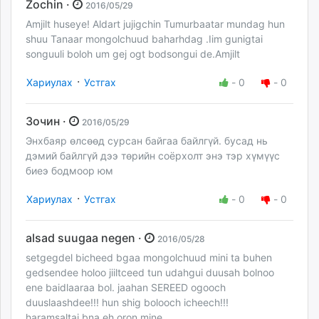
Zochin ·
2016/05/29
Amjilt huseye! Aldart jujigchin Tumurbaatar mundag hun
shuu Tanaar mongolchuud baharhdag .Iim gunigtai
songuuli boloh um gej ogt bodsongui de.Amjilt
·
Хариулах
Устгах
-
0
-
0
Зочин ·
2016/05/29
Энхбаяр өлсөөд сурсан байгаа байлгүй. бусад нь
дэмий байлгүй дээ төрийн соёрхолт энэ тэр хүмүүс
биеэ бодмоор юм
·
Хариулах
Устгах
-
0
-
0
alsad suugaa negen ·
2016/05/28
setgegdel bicheed bgaa mongolchuud mini ta buhen
gedsendee holoo jiiltceed tun udahgui duusah bolnoo
ene baidlaaraa bol. jaahan SEREED ogooch
duuslaashdee!!! hun shig bolooch icheech!!!
haramsaltai bna eh oron mine