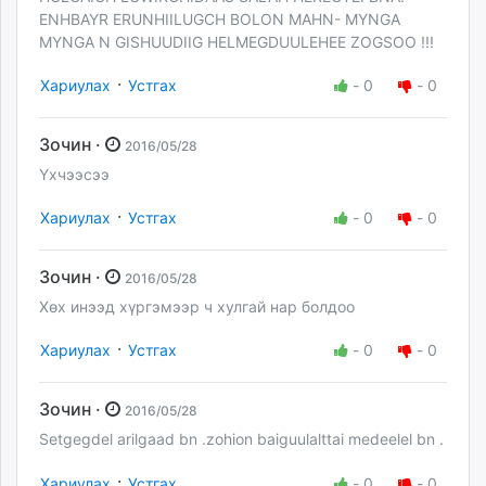
ENHBAYR ERUNHIILUGCH BOLON MAHN- MYNGA
MYNGA N GISHUUDIIG HELMEGDUULEHEE ZOGSOO !!!
·
Хариулах
Устгах
-
0
-
0
Зочин ·
2016/05/28
Үхчээсээ
·
Хариулах
Устгах
-
0
-
0
Зочин ·
2016/05/28
Хөх инээд хүргэмээр ч хулгай нар болдоо
·
Хариулах
Устгах
-
0
-
0
Зочин ·
2016/05/28
Setgegdel arilgaad bn .zohion baiguulalttai medeelel bn .
·
Хариулах
Устгах
-
0
-
0