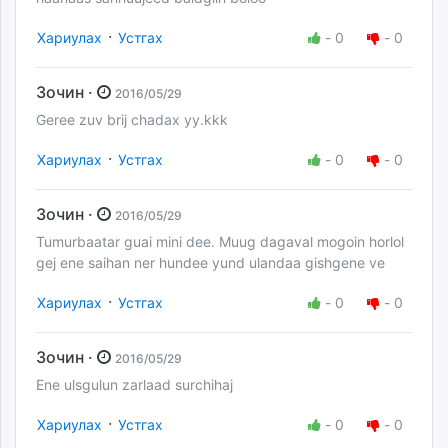
·
Хариулах
Устгах
-
0
-
0
Зочин ·
2016/05/29
Geree zuv brij chadax yy.kkk
·
Хариулах
Устгах
-
0
-
0
Зочин ·
2016/05/29
Tumurbaatar guai mini dee. Muug dagaval mogoin horlol
gej ene saihan ner hundee yund ulandaa gishgene ve
·
Хариулах
Устгах
-
0
-
0
Зочин ·
2016/05/29
Ene ulsgulun zarlaad surchihaj
·
Хариулах
Устгах
-
0
-
0