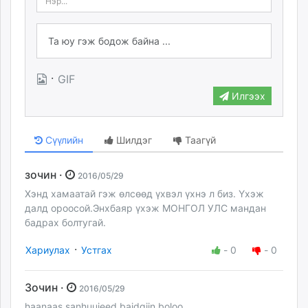
·
GIF
Илгээх
Сүүлийн
Шилдэг
Таагүй
зочин ·
2016/05/29
Хэнд хамаатай гэж өлсөөд үхвэл үхнэ л биз. Үхэж
далд ороосой.Энхбаяр үхэж МОНГОЛ УЛС мандан
бадрах болтугай.
·
Хариулах
Устгах
-
0
-
0
Зочин ·
2016/05/29
haanaas sanhuujeed baidgiin boloo