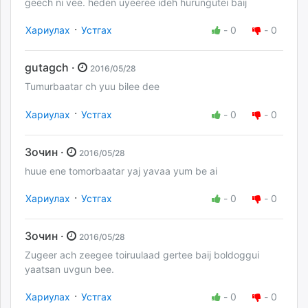
geech ni vee. heden uyeeree ideh hurungutei baij
·
Хариулах
Устгах
-
0
-
0
gutagch ·
2016/05/28
Tumurbaatar ch yuu bilee dee
·
Хариулах
Устгах
-
0
-
0
Зочин ·
2016/05/28
huue ene tomorbaatar yaj yavaa yum be ai
·
Хариулах
Устгах
-
0
-
0
Зочин ·
2016/05/28
Zugeer ach zeegee toiruulaad gertee baij boldoggui
yaatsan uvgun bee.
·
Хариулах
Устгах
-
0
-
0