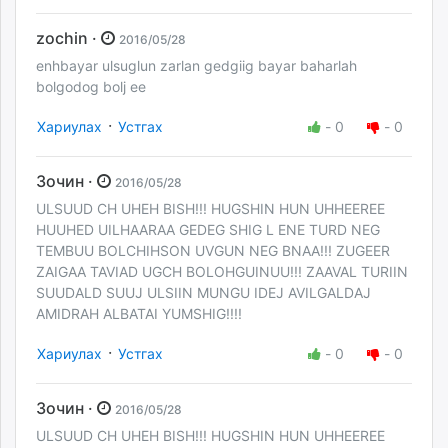
zochin ·
2016/05/28
enhbayar ulsuglun zarlan gedgiig bayar baharlah
bolgodog bolj ee
·
Хариулах
Устгах
-
0
-
0
Зочин ·
2016/05/28
ULSUUD CH UHEH BISH!!! HUGSHIN HUN UHHEEREE
HUUHED UILHAARAA GEDEG SHIG L ENE TURD NEG
TEMBUU BOLCHIHSON UVGUN NEG BNAA!!! ZUGEER
ZAIGAA TAVIAD UGCH BOLOHGUINUU!!! ZAAVAL TURIIN
SUUDALD SUUJ ULSIIN MUNGU IDEJ AVILGALDAJ
AMIDRAH ALBATAI YUMSHIG!!!!
·
Хариулах
Устгах
-
0
-
0
Зочин ·
2016/05/28
ULSUUD CH UHEH BISH!!! HUGSHIN HUN UHHEEREE