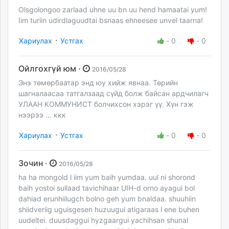
Olsgolongoo zarlaad uhne uu bn uu hend hamaatai yum!
Iim turiin udirdlaguudtai bsnaas ehneesee unvel taarna!
·
Хариулах
Устгах
-
0
-
0
Ойлгохгүй юм ·
2016/05/28
Энэ төмөрбаатар энд юу хийж явнаа. Төрийн
шагналаасаа татгалзаад сүйд болж байсан ардчилагч
УЛААН КОММУНИСТ болчихсон хэрэг үү. Хүн гэж
нээрээ ... ккк
·
Хариулах
Устгах
-
0
-
0
Зочин ·
2016/05/28
ha ha mongold l iim yum baih yumdaa. uul ni shorond
baih yostoi sullaad tavichihaar UIH-d orno ayagui bol
dahiad erunhiilugch bolno geh yum bnaldaa. shuuhiin
shiidveriig uguisgesen huzuugui atigaraas l ene buhen
uudeltei. duusdaggui hyzgaargui yachihsan shunal