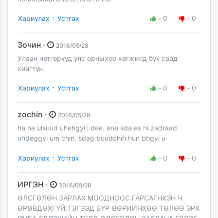
·
Хариулах
Устгах
-
0
-
0
Зочин ·
2016/05/28
Улаан чөтгөрүүд улс орныхоо хөгжилд бүү саад
хийгтүн.
·
Хариулах
Устгах
-
0
-
0
zochin ·
2016/05/28
ha ha ulsuud uhehgyi l dee. ene sda es ni zadraad
uhdeggyi um chin. sdag buudchih hun bhgyi u
·
Хариулах
Устгах
-
0
-
0
ИРГЭН ·
2016/05/28
ӨЛСГӨЛӨН ЗАРЛАХ МООДНООС ГАРСАГНХЭН Ч
ӨРӨВДӨХГҮЙ.ТЭГЭЭД БҮР ӨӨРИЙНХӨӨ ТӨЛӨӨ ЭРХ