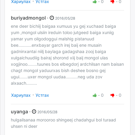
·
Хариулах
Устгах
-
0
-
0
buriyadmongol ·
2016/05/28
ene deer bichiij baigaa xumuus yu gej xuchaad baiga
yum ,mongol ulsiin ireduin toloo jutgeed baiga xuniig
yamar yum oilgodoggui malshig pistanuud
bee...........enxbayar garch irej baij ene musain
gadninxantai niilj baylaga gadagshaa zooj baiga
xulgaichuudiig bairaj shorond xiij baij mongol ulas
xogjinoo........tuunes bos elbegdorj ardchilsan nam baisan
chagt mongol yaduurxas bish deshee bosno gej
ugui.......uxer mongol uudaa..........neg uda zov
alxaach.........
·
Хариулах
Устгах
-
0
-
0
uyanga ·
2016/05/28
hulgailsanaa morooroo shingeej chadahgui bol turaad
uhsen ni deer