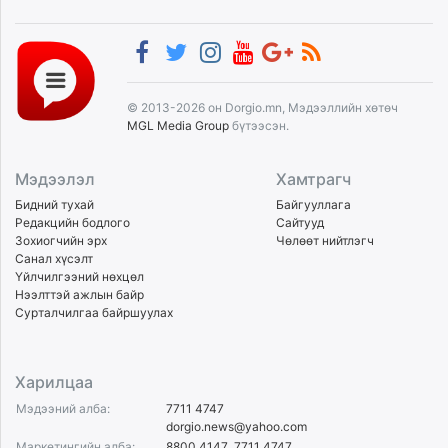
© 2013-2026 он Dorgio.mn, Мэдээллийн хөтөч
MGL Media Group
бүтээсэн.
Мэдээлэл
Хамтрагч
Бидний тухай
Байгууллага
Редакцийн бодлого
Сайтууд
Зохиогчийн эрх
Чөлөөт нийтлэгч
Санал хүсэлт
Үйлчилгээний нөхцөл
Нээлттэй ажлын байр
Сурталчилгаа байршуулах
Харилцаа
Мэдээний алба:
7711 4747
dorgio.news@yahoo.com
Маркетингийн алба:
8800 4147
,
7711 4747