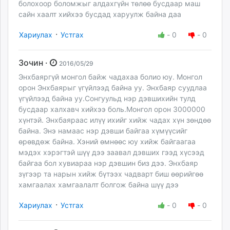
болохоор боломжыг алдахгүйн төлөө бусдаар маш
сайн хаалт хийхээ бусдад харуулж байна даа
·
Хариулах
Устгах
-
0
-
0
Зочин ·
2016/05/29
Энхбаяргүй монгол байж чадахаа болио юу. Монгол
орон Энхбаярыг үгүйлээд байна уу. Энхбаяр суудлаа
үгүйлээд байна уу.Сонгуульд нэр дэвшихийн тулд
бусдаар халхавч хийхээ боль.Монгол орон 3000000
хүнтэй. Энхбаяраас илүү ихийг хийж чадах хүн зөндөө
байна. Энэ намаас нэр дэвши байгаа хүмүүсийг
өрөвдөж байна. Хэний өмнөөс юу хийж байгаагаа
мэдэх хэрэгтэй шүү дээ заавал дэвших гээд хүсээд
байгаа бол хувиараа нэр дэвшин биз дээ. Энхбаяр
зүгээр та нарын хийж бүтээх чадварт биш өөрийгөө
хамгаалах хамгаалалт болгож байна шүү дээ
·
Хариулах
Устгах
-
0
-
0