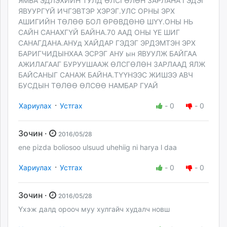
ЯМБА ЭДЛЭХИЙН ТУЛД ӨЛСГӨЛӨН ЗАРЛАНА ГЭДЭГ
ЯВУУРГҮЙ ИЧГЭВТЭР ХЭРЭГ.УЛС ОРНЫ ЭРХ
АШИГИЙН ТӨЛӨӨ БОЛ ӨРӨВДӨНӨ ШҮҮ.ОНЫ НЬ
САЙН САНАХГҮЙ БАЙНА.70 ААД ОНЫ ҮЕ ШИГ
САНАГДАНА.АНУд ХАЙДАР ГЭДЭГ ЭРДЭМТЭН ЭРХ
БАРИГЧИДЫНХАА ЭСРЭГ АНУ ын ЯВУУЛЖ БАЙГАА
АЖИЛАГААГ БУРУУШААЖ ӨЛСГӨЛӨН ЗАРЛААД ЯЛЖ
БАЙСАНЫГ САНАЖ БАЙНА.ТҮҮНЭЭС ЖИШЭЭ АВЧ
БУСДЫН ТӨЛӨӨ ӨЛСӨӨ НАМБАР ГУАЙ
·
Хариулах
Устгах
-
0
-
0
Зочин ·
2016/05/28
ene pizda boliosoo ulsuud uhehiig ni harya l daa
·
Хариулах
Устгах
-
0
-
0
Зочин ·
2016/05/28
Үхэж далд орооч муу хулгайч худалч новш