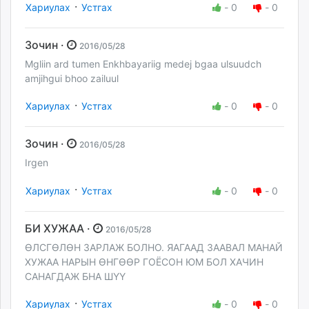
·
Хариулах
Устгах
-
0
-
0
Зочин ·
2016/05/28
Mgliin ard tumen Enkhbayariig medej bgaa ulsuudch
amjihgui bhoo zailuul
·
Хариулах
Устгах
-
0
-
0
Зочин ·
2016/05/28
Irgen
·
Хариулах
Устгах
-
0
-
0
БИ ХУЖАА ·
2016/05/28
ӨЛСГӨЛӨН ЗАРЛАЖ БОЛНО. ЯАГААД ЗААВАЛ МАНАЙ
ХУЖАА НАРЫН ӨНГӨӨР ГОЁСОН ЮМ БОЛ ХАЧИН
САНАГДАЖ БНА ШҮҮ
·
Хариулах
Устгах
-
0
-
0