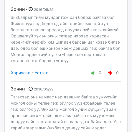
Зочин ·
2016/05/29
Энхбаярыг тийм мундаг гэж хэн бодож байгаа бол.
Жижигрүүлээд бодоход айл гэрийн эмэгтэй хүн
болгон гэр орноо эрсдэлд оруулах зүйл нэгч хийхгүй.
Өршөөлгүй түмэн олны татвар нэрээр хураасан
хөрөнгийг өөрийх юм шиг авч байсан цаг хэзээ билээ
дээ. одоо бол өш хонзон хөөж дэвших гэж байгаа бол
Монгол ардын зүйр үг би Өшөө хөөхөөр ташаа
хугарнаа гэж бодох л үг шүү
·
Хариулах
Устгах
-
0
-
0
Зочин ·
2016/05/29
Тэгэхээр энэ намаас нэр дэвшиж байгаа хүмүүсийг
монгол орны төлөө гэж ойлгох уу.энхбаярын төлөө
гэж ойлгох уу. Энхбаяр монгол хүний хүлцэнгүй зан
араншин ингэж сайн ашиглаж байгаа нь муу юмны
дэндүү сайн гаргалгаатай нь харагдаж байна даа. Улс
төрийн жаргалыг Энхбаяр дэндүү сайн мэддэг