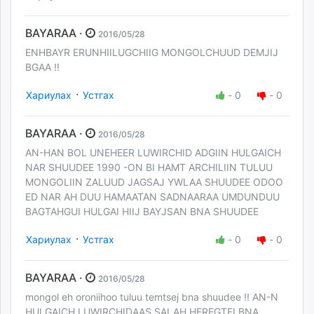
BAYARAA ·
2016/05/28
ENHBAYR ERUNHIILUGCHIIG MONGOLCHUUD DEMJIJ
BGAA !!
·
Хариулах
Устгах
-
0
-
0
BAYARAA ·
2016/05/28
AN-HAN BOL UNEHEER LUWIRCHID ADGIIN HULGAICH
NAR SHUUDEE 1990 -ON BI HAMT ARCHILIIN TULUU
MONGOLIIN ZALUUD JAGSAJ YWLAA SHUUDEE ODOO
ED NAR AH DUU HAMAATAN SADNAARAA UMDUNDUU
BAGTAHGUI HULGAI HIIJ BAYJSAN BNA SHUUDEE
·
Хариулах
Устгах
-
0
-
0
BAYARAA ·
2016/05/28
mongol eh oroniihoo tuluu temtsej bna shuudee !! AN-N
HULGAICH LUWIRCHIDAAS SALAH HEREGTEI BNA.