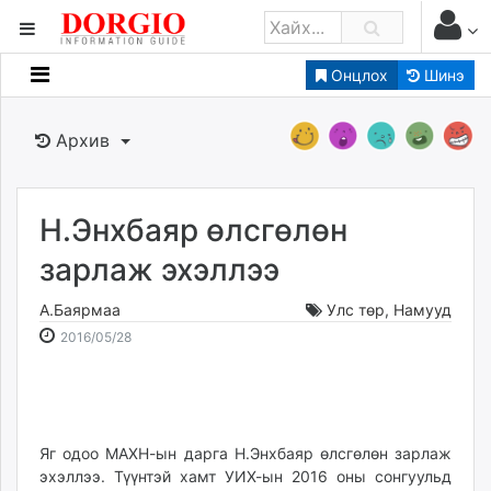
Онцлох
Шинэ
Мэдээллийн
Зар мэдээллийн
Архив
Банк санхүү
Бизнес ААН
Төрийн
Н.Энхбаяр өлсгөлөн
Нийслэлийн
зарлаж эхэллээ
А.Баярмаа
Улс төр
,
Намууд
dorgio.mn
2016-
2026-
2016/05/28
Gogo.mn
05-
08-
caak.mn
28
08
news.mn
11:51:46
05:01:03
zindaa.mn
Baabar.mn
Яг одоо МАХН-ын дарга Н.Энхбаяр өлсгөлөн зарлаж
эхэллээ. Түүнтэй хамт УИХ-ын 2016 оны сонгуульд
tovch.mn