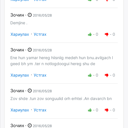
Зочин ·
2016/05/28
Demjine .
·
Хариулах
Устгах
-
0
-
0
Зочин ·
2016/05/28
Ene hun yamar hereg hiisniig medeh hun bnu.avilgach l
geed bh ym .ter n notlogdoogui hereg shu de
·
Хариулах
Устгах
-
0
-
0
Зочин ·
2016/05/28
Zov shde .tun zov songuulid orh erhtei .An davarch bn
·
Хариулах
Устгах
-
0
-
0
Зочин ·
2016/05/28