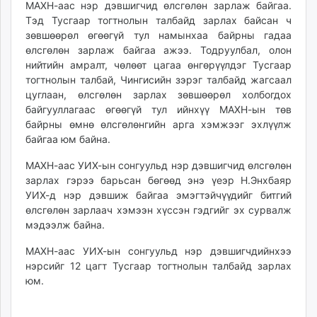
МАХН-аас нэр дэвшигчид өлсгөлөн зарлаж байгаа.
ikon.mn
Тэд Тусгаар тогтнолын талбайд зарлах байсан ч
mnb.mn
зөвшөөрөл өгөөгүй тул намынхаа байрны гадаа
Livetv.mn
өлсгөлөн зарлаж байгаа ажээ. Тодруулбал, олон
Eguur.mn
нийтийн амралт, чөлөөт цагаа өнгөрүүлдэг Тусгаар
тогтнолын талбай, Чингисийн зэрэг талбайд жагсаал
24tsag.mn
цуглаан, өлсгөлөн зарлах зөвшөөрөл холбогдох
shuud.mn
байгууллагаас өгөөгүй тул ийнхүү МАХН-ын төв
eagle.mn
байрны өмнө өлсгөлөнгийн арга хэмжээг эхлүүлж
ergelt.mn
байгаа юм байна.
zarig.mn
МАХН-аас УИХ-ын сонгуульд нэр дэвшигчид өлсгөлөн
today.mn
зарлах гэрээ барьсан бөгөөд энэ үеэр Н.Энхбаяр
zuv.mn
УИХ-д нэр дэвшиж байгаа эмэгтэйчүүдийг битгий
mminfo.mn
өлсгөлөн зарлаач хэмээн хүссэн гэдгийг эх сурвалж
ugluu.mn
мэдээлж байна.
urlag.mn
МАХН-аас УИХ-ын сонгуульд нэр дэвшигчдийнхээ
unen.mn
нэрсийг 12 цагт Тусгаар тогтнолын талбайд зарлах
asu.mn
юм.
shudarga.mn
shuurhai.mn