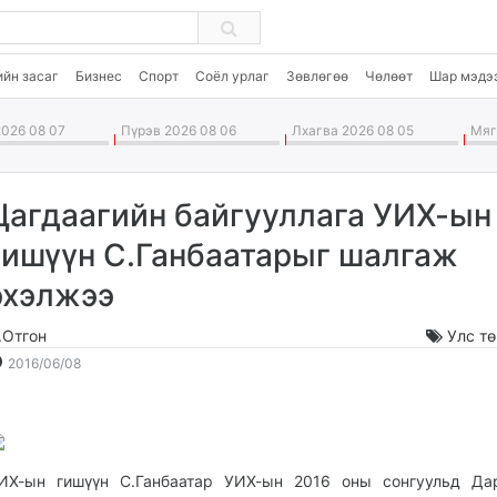
ийн засаг
Бизнес
Спорт
Соёл урлаг
Зөвлөгөө
Чөлөөт
Шар мэдэ
026 08 07
Пүрэв 2026 08 06
Лхагва 2026 08 05
Мягм
Цагдаагийн байгууллага УИХ-ын
гишүүн С.Ганбаатарыг шалгаж
эхэлжээ
.Отгон
Улс т
2016-
2026-
2016/06/08
06-
08-
08
08
10:51:41
15:11:01
ИХ-ын гишүүн С.Ганбаатар УИХ-ын 2016 оны сонгуульд Дар