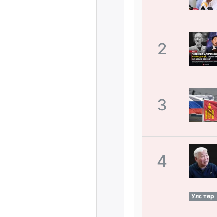
2
3
4
Улс төр