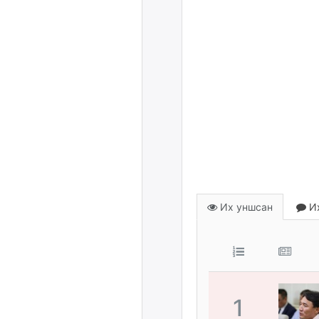
Их уншсан
Их
1