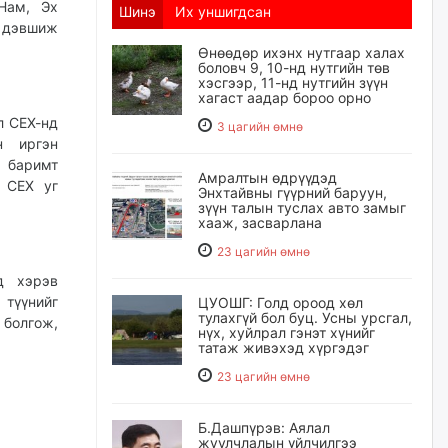
Нам, Эх
Шинэ
Их уншигдсан
р дэвшиж
Өнөөдөр ихэнх нутгаар халах
боловч 9, 10-нд нутгийн төв
хэсгээр, 11-нд нутгийн зүүн
хагаст аадар бороо орно
л СЕХ-нд
3 цагийн өмнө
н иргэн
 баримт
Амралтын өдрүүдэд
л СЕХ уг
Энхтайвны гүүрний баруун,
зүүн талын туслах авто замыг
хааж, засварлана
23 цагийн өмнө
д хэрэв
 түүнийг
ЦУОШГ: Голд ороод хөл
тулахгүй бол буц. Усны урсгал,
 болгож,
нүх, хуйлрал гэнэт хүнийг
татаж живэхэд хүргэдэг
23 цагийн өмнө
Б.Дашпүрэв: Аялал
жуулчлалын үйлчилгээ