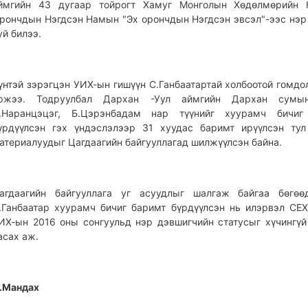
ймгийн 43 дугаар тойрогт Хамуг Монголын Хөдөлмөрийн 
рончдын Нэгдсэн Намын "Эх орончдын Нэгдсэн эвсэл"-ээс нэ
уй билээ.
үнтэй зэрэгцэн УИХ-ын гишүүн С.Ганбаатартай холбоотой гомдо
ржээ. Тодруулбал Дархан -Уул аймгийн Дархан сумы
.Наранцэцэг, Б.Цэрэнбадам нар түүнийг хуурамч бичиг
үрдүүлсэн гэх үндэслэлээр 31 хуудас баримт ирүүлсэн ту
атериалуудыг Цагдаагийн байгууллагад шилжүүлсэн байна.
агдаагийн байгууллага уг асуудлыг шалгаж байгаа бөгөө
.Ганбаатар хуурамч бичиг баримт бүрдүүлсэн нь илэрвэл СЕХ
ИХ-ын 2016 оны сонгуульд нэр дэвшигчийн статусыг хүчингүй
асах аж.
.Мандах