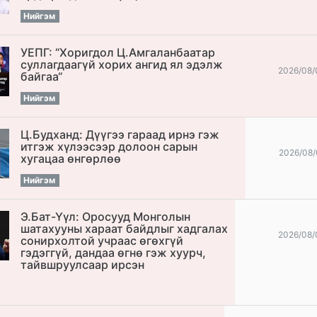
Нийгэм
УЕПГ: “Хоригдол Ц.Амгаланбаатар
cуллагдаагүй хорих ангид ял эдэлж
2026/08/
байгаа“
Нийгэм
Ц.Будханд: Дүүгээ гараад ирнэ гэж
итгэж хүлээсээр долоон сарын
2026/08/
хугацаа өнгөрлөө
Нийгэм
Э.Бат-Үүл: Оросууд Монголын
шатахууны хараат байдлыг хадгалах
2026/08/
сонирхолтой учраас өгөхгүй
гэдэггүй, дандаа өгнө гэж хуурч,
тайвшруулсаар ирсэн