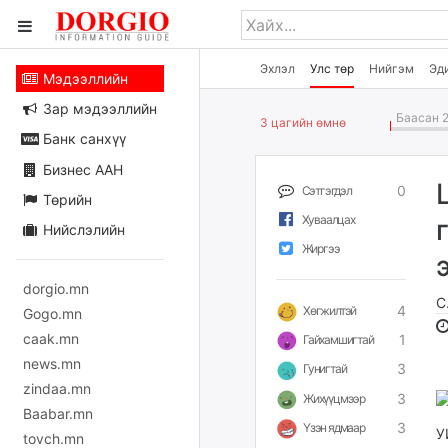
Эхлэл
Улс төр
Нийгэм
Эд
Мэдээллийн
Зар мэдээллийн
Баасан 2
3 цагийн өмнө
Банк санхүү
Бизнес ААН
0
Сэтгэгдэл
Төрийн
Хуваалцах
Нийслэлийн
Жиргээ
dorgio.mn
С
4
Хөгжилтэй
Gogo.mn
caak.mn
1
Гайхамшигтай
news.mn
3
Гунигтай
zindaa.mn
3
Жихүүцмээр
Baabar.mn
3
Үзэн ядмаар
У
tovch.mn