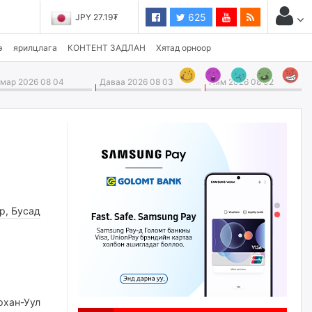
625
JPY 27.19₮
э
ярилцлага
КОНТЕНТ ЗАДЛАН
Хятад орноор
ар 2026 08 04
Даваа 2026 08 03
Ням 2026 08 02
өр
,
Бусад
хан-Уул