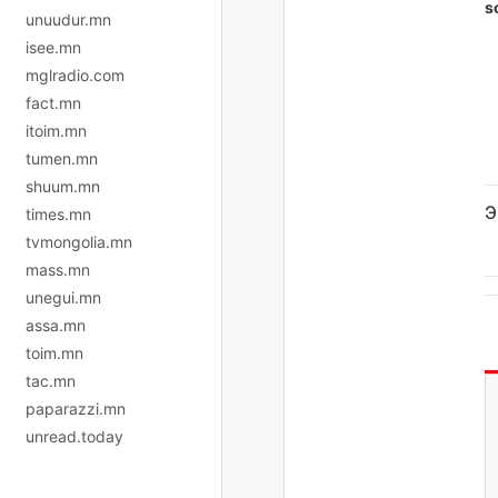
s
unuudur.mn
isee.mn
mglradio.com
fact.mn
itoim.mn
tumen.mn
shuum.mn
Э
times.mn
tvmongolia.mn
mass.mn
unegui.mn
assa.mn
toim.mn
tac.mn
paparazzi.mn
unread.today