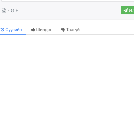
·
GIF
Ил
Сүүлийн
Шилдэг
Таагүй