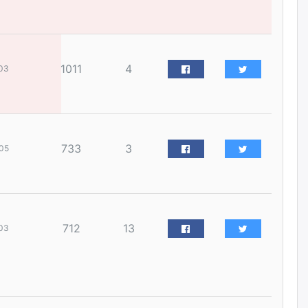
наймдугаар сарын 14-нөөс
ажиллуулж эхэлнэ
өчигдѳр
1011
4
03
Орон сууц, нийтийн аж ахуй,
авто зам, тохижилт
үйлчилгээний ажилтнуудын
ХАРИЛЦАА хандлагатай
холбоотой ГОМДОЛ их байгааг
дурдлаа
өчигдѳр
733
3
05
Бариста хийх нь залуусын
дунд яагаад трэнд болов
уржигдар
712
13
03
Өмгөөлөгч Б.Оюунбилэг:
"Урьхан" Б.Чинбат гэж хүн
бизнес хамтрагчаа гүтгэж
хууль хяналтын байгууллагаар
шалгуулж, торны цаана
суулгана гэх мэтээр дарамталдаг