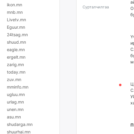
а
ikon.mn
Сурталчилгаа
О
mnb.mn
б
Livetv.mn
Eguur.mn
24tsag.mn
Ү
shuud.mn
и
С
eagle.mn
б
ergelt.mn
м
zarig.mn
today.mn
zuv.mn
Ц
mminfo.mn
С
ugluu.mn
У
urlag.mn
х
unen.mn
asu.mn
shudarga.mn
П
shuurhai.mn