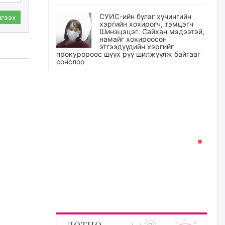
СУИС-ийн бүлэг хүчингийн
гээх
хэргийн хохирогч, тэмцэгч
Шинэцэцэг: Сайхан мэдээтэй,
намайг хохироосон
этгээдүүдийн хэргийг
прокуророос шүүх рүү шилжүүлж байгааг
сонслоо
өчигдѳр
Өчигдрийн байдлаар ₮10000
доош дүнгээр шатахууны
худалдан авалт хийсэн 1500
баримт бүртгэгджээ
өчигдѳр
Шатахуун олголтыг 50,000
төгрөгөөр хязгаарласныг
нэмэгдүүлж 100,000 төгрөгт
хүргэхээр судалж байгаа
өчигдѳр