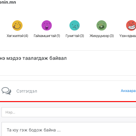
onin.mn
Хөгжилтэй (
4
)
Гайхамшигтай (
1
)
Гунигтай (
3
)
Жихүүцмээр (
3
)
Үзэн ядмаа
нэ мэдээ таалагдаж байвал
Сэтгэгдэл
Анхаара