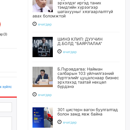
эрхэлдэг иргэд таних
тэмдгийн хүрээгээр
шатахууныг хязгаарлалтгүй
авах боломжтой
өчигдѳр
р (
3
)
ШИНЭ КЛИП: ДУУЧИН
Д.БОЛД "БАЯРЛАЛАА"
өчигдѳр
Б.Пүрэвдагва: Найман
салбарын 103 үйлчилгээний
бүртгэлийг цуцалснаар бизнес
эрхлэхэд таатай нөхцөл
бүрдэнэ
х зүйлс
өчигдѳр
301 цистерн вагон буулгалтад
болон замд явж байна
өчигдѳр