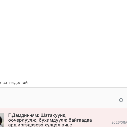
 сэтгэгдэлтэй
Г.Дамдинням: Шатахуунд
оочерлуулж, бухимдуулж байгаадаа
2026/08/
ард иргэдээсээ хүлцэл өчье