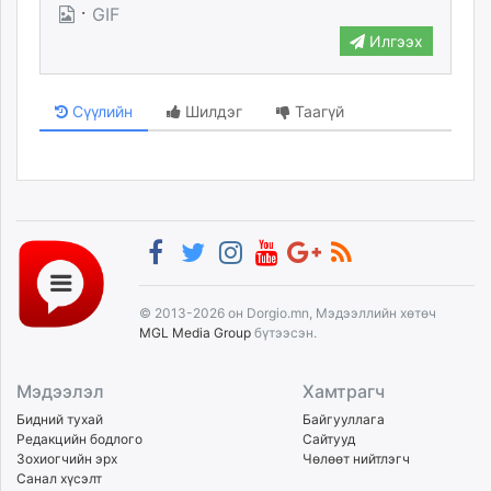
·
GIF
unuudur.mn
Илгээх
isee.mn
mglradio.com
fact.mn
Сүүлийн
Шилдэг
Таагүй
itoim.mn
tumen.mn
shuum.mn
times.mn
tvmongolia.mn
mass.mn
unegui.mn
© 2013-2026 он Dorgio.mn, Мэдээллийн хөтөч
assa.mn
MGL Media Group
бүтээсэн.
toim.mn
tac.mn
Мэдээлэл
Хамтрагч
paparazzi.mn
Бидний тухай
Байгууллага
unread.today
Редакцийн бодлого
Сайтууд
Зохиогчийн эрх
Чөлөөт нийтлэгч
Санал хүсэлт