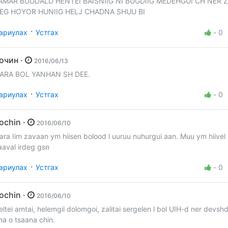
AMAR BUUDALD HENTEI BAISNIIG NI BUGDIIG MEDEHGUI CH NER 
EG HOYOR HUNIIG HELJ CHADNA SHUU BI
·
ариулах
Устгах
-
0
Зочин ·
2016/06/13
ARA BOL YANHAN SH DEE.
·
ариулах
Устгах
-
0
Zochin ·
2016/06/10
ara Iim zavaan ym hiisen bolood l uuruu nuhurgui aan. Muu ym hiivel U
aaval irdeg gsn
·
ариулах
Устгах
-
0
Zochin ·
2016/06/10
eltei amtai, helemgii dolomgoi, zalitai sergelen l bol UIH-d ner devs
na o tsaana chin.