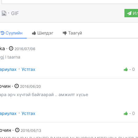
·
GIF
Ил
Сүүлийн
Шилдэг
Таагүй
uka ·
2016/07/06
egj l taarna
·
ариулах
Устгах
-
0
зочин ·
2016/06/20
ара эрч хүчтэй байгаарай .. амжилт хүсье
·
ариулах
Устгах
-
0
Зочин ·
2016/06/13