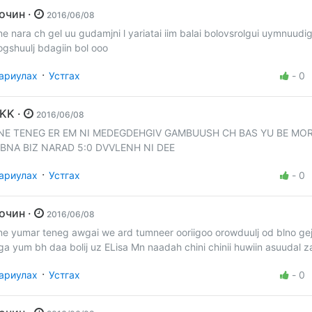
Зочин ·
2016/06/08
ne nara ch gel uu gudamjni l yariatai iim balai bolovsrolgui uymnuudi
ogshuulj bdagiin bol ooo
·
ариулах
Устгах
-
0
KKK ·
2016/06/08
NE TENEG ER EM NI MEDEGDEHGIV GAMBUUSH CH BAS YU BE M
 BNA BIZ NARAD 5:0 DVVLENH NI DEE
·
ариулах
Устгах
-
0
Зочин ·
2016/06/08
ne yumar teneg awgai we ard tumneer ooriigoo orowduulj od blno g
ga yum bh daa bolij uz ELisa Mn naadah chini chinii huwiin asuudal za
·
ариулах
Устгах
-
0