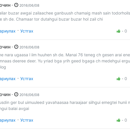
Зочин ·
2016/06/08
aliar buzar awgai zailaachee ganbuush chamaig mash sain todorhoil
ee sh de. Chamaar tor dutahgui buzar buzar hol zail chi
·
ариулах
Устгах
-
0
Зочин ·
2016/06/08
ne nara ugaasa l iim huuhen sh de. Manai 76 teneg ch gesen arai e
mnaas deeree deer. Yu yriad bga yrih geed bgaga ch medehgui erg
olog
·
ариулах
Устгах
-
0
Зочин ·
2016/06/08
usdin ger bul uimuuleed yavahaasaa haraajaar siihgui emegtei hunii
hgui balai avgai
·
ариулах
Устгах
-
0