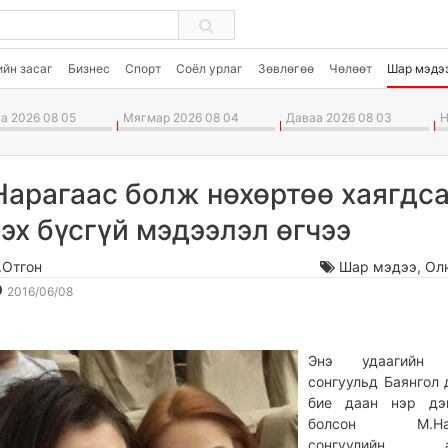
ийн засаг
Бизнес
Спорт
Соёл урлаг
Зөвлөгөө
Чөлөөт
Шар мэдэ
а 2026 08 05
Мягмар 2026 08 04
Даваа 2026 08 03
Н
Нарагаас болж нөхөртөө хаягдс
гэх бүсгүй мэдээлэл өгчээ
.Отгон
Шар мэдээ
,
Ол
2016-
2026-
2016/06/08
06-
08-
08
06
14:59:08
13:00:28
Энэ удаагийн 
сонгуульд Баянгол 
бие даан нэр дэ
болсон М.Нар
сонгуулийн а