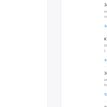
e
o
Х
E
L
Х
e
b
Х