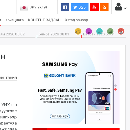
625
JPY 27.19₮
э
ярилцлага
КОНТЕНТ ЗАДЛАН
Хятад орноор
ям 2026 08 02
Бямба 2026 08 01
Баасан 2026 07 31
ан
ны танил
УИХ-ын
дүүргээс
вшихээр
антуяа
жилдаа