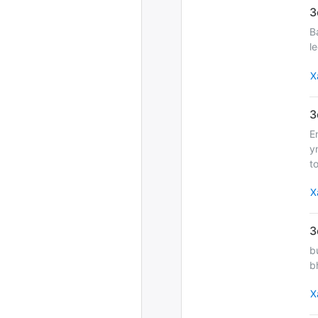
B
l
Х
E
y
t
Х
b
b
Х