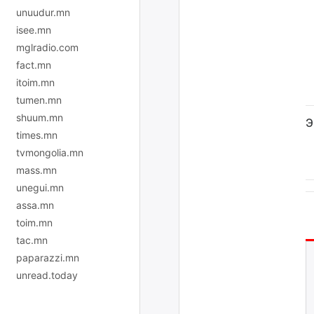
unuudur.mn
isee.mn
mglradio.com
fact.mn
itoim.mn
tumen.mn
shuum.mn
Э
times.mn
tvmongolia.mn
mass.mn
unegui.mn
assa.mn
toim.mn
tac.mn
paparazzi.mn
unread.today