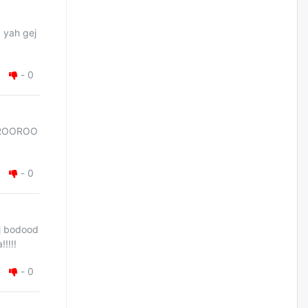
тодорхойгүй “гадаад элч
нарын” томилгоо
g yah gej
өчигдѳр
-
0
COP17 хурлын үеэр 5
дүүргийн 73 цэцэрлэг, 60
сургуульд зохицуулалт хийнэ
өчигдѳр
OROOROO
Шатахууны хомсдолоос
шалтгаалж аялал жуулчлалын
салбар тэг зогсолтод хүрсэн
-
0
гэв
өчигдѳр
ej bodood
Морингийн давааны замаас
!!!!!
“Барилгын хатуу хог хаягдал
дахин боловсруулах үйлдвэр”
хүртэлх 1.5 км урт авто зам
-
0
ашиглалтад орлоо
өчигдѳр