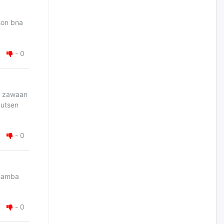
саяыг авчээ
өчигдѳр
son bna
ЗГ-ын зөвшөөрөлгүй бүх
томилолтын санхүүжилтийг
-
0
зогсоож, хурал, чуулганыг
цахимаар хийнэ гэв
өчигдѳр
ne zawaan
uutsen
Монголчууд үйлдвэр
байгуулахыг эсэргүүцдэг
болтлоо тэнэгэрчихсэн гэж үү?
-
0
өчигдѳр
Толгойтыг 3, 4 дүгээр
хороололтой холбосон авто
замын хөдөлгөөнийг
 namba
хэсэгчлэн хаана
өчигдѳр
-
0
Эрх зүйн үндэслэл нь