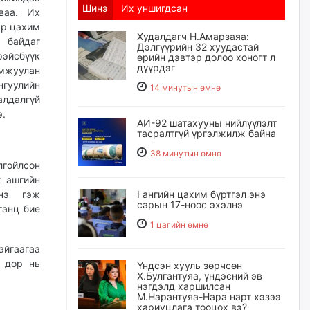
Шинэ
Их уншигдсан
ваа. Их
ар цахим
Худалдагч Н.Амарзаяа:
 байдаг
Дэлгүүрийн 32 хуудастай
сбүүк
өрийн дэвтэр долоо хоногт л
дүүрдэг
жуулан
уулийн
14 минутын өмнө
алдалгүй
э.
АИ-92 шатахууны нийлүүлэлт
тасралтгүй үргэлжилж байна
38 минутын өмнө
гойлсон
х ашгийн
нэ гэж
I ангийн цахим бүртгэл энэ
сарын 17-ноос эхэлнэ
ганц бие
1 цагийн өмнө
айгаагаа
р дор нь
Үндсэн хууль зөрчсөн
Х.Булгантуяа, үндэсний эв
нэгдэлд харшилсан
М.Нарантуяа-Нара нарт хэзээ
хариуцлага тооцох вэ?