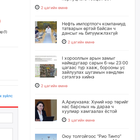
2 цагийн өмнө
Нефть импортлогч компаниуд
татварын өртэй байсан ч
р (
1
)
дансыг нь битүүмжлэхгүй
2 цагийн өмнө
I хорооллын арын замыг
наймдугаар сарын 6-ны 23:00
цагаас түр хааж, борооны ус
зайлуулах шугамын хөндлөн
сэтэлгээ хийнэ
2 цагийн өмнө
х зүйлс
А.Ариунзаяа: Хүний нэр төрийг
нас барсных нь дараа ч
хуулиар хамгаалах ёстой
3 цагийн өмнө
Оюу толгойгоос “Рио Тинто”