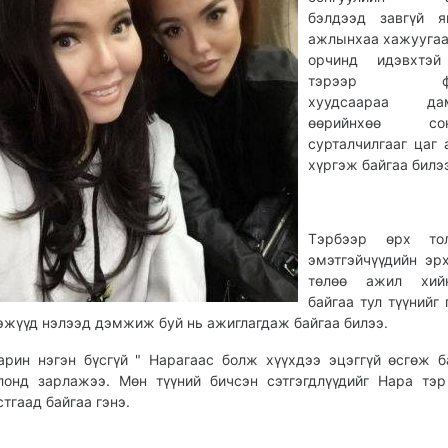
бэлдээд завгүй я
ажлынхаа хажууга
орчинд идэвхтэй
тэрээр фэй
хуудсаараа дам
өөрийнхөө сонг
сурталчилгааг цаг 
хүргэж байгаа билэ
Тэрбээр өрх тол
эмэтгэйчүүдийн эр
төлөө ажил хий
байгаа тул түүнийг 
эжүүд нэлээд дэмжиж буй нь ажиглагдаж байгаа билээ.
арин нэгэн бүсгүй " Нарагаас болж хүүхдээ эцэггүй өсгөж б
лонд зарлажээ. Мөн түүний бичсэн сэтгэгдлүүдийг Нара тэ
стгаад байгаа гэнэ.