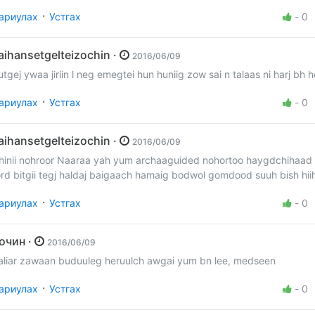
·
ариулах
Устгах
-
0
saihansetgelteizochin ·
2016/06/09
utgej ywaa jiriin l neg emegtei hun huniig zow sai n talaas ni harj bh h
·
ариулах
Устгах
-
0
saihansetgelteizochin ·
2016/06/09
hinii nohroor Naaraa yah yum archaaguided nohortoo haygdchihaad h
ord bitgii tegj haldaj baigaach hamaig bodwol gomdood suuh bish hii
·
ариулах
Устгах
-
0
Зочин ·
2016/06/09
aliar zawaan buduuleg heruulch awgai yum bn lee, medseen
·
ариулах
Устгах
-
0