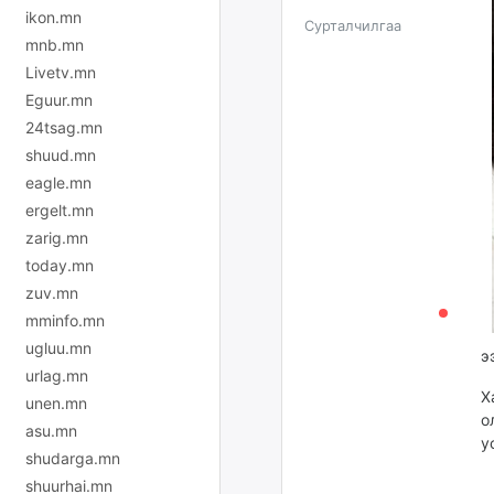
ikon.mn
Сурталчилгаа
mnb.mn
Livetv.mn
Eguur.mn
24tsag.mn
shuud.mn
eagle.mn
ergelt.mn
zarig.mn
today.mn
zuv.mn
mminfo.mn
ugluu.mn
э
urlag.mn
Х
unen.mn
о
asu.mn
у
shudarga.mn
shuurhai.mn