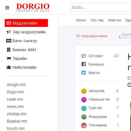
Эхлэл
Улс төр
Нийгэм
Эд
Мэдээллийн
Зар мэдээллийн
Лхагв
10 секундын өмнө
Банк санхүү
Бизнес ААН
42
Сэтгэгдэл
Төрийн
Хуваалцах
Нийслэлийн
Жиргээ
С
dorgio.mn
5
Хөгжилтэй
Gogo.mn
caak.mn
3
Гайхамшигтай
news.mn
7
Гунигтай
zindaa.mn
1
Жихүүцмээр
Baabar.mn
1
Үзэн ядмаар
tovch.mn