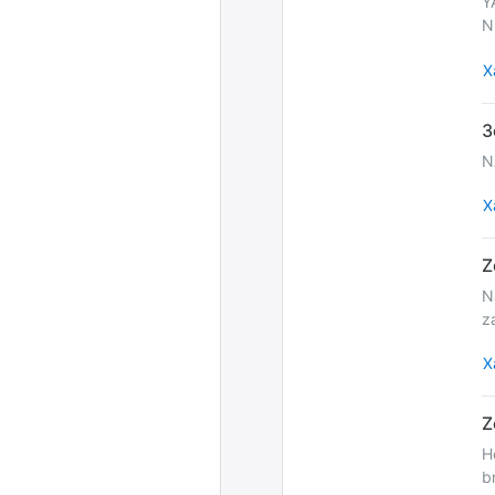
Y
N
Х
N
Х
N
z
Х
H
b