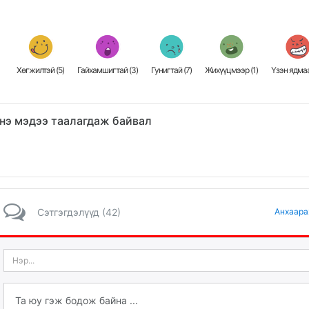
Хөгжилтэй (
5
)
Гайхамшигтай (
3
)
Гунигтай (
7
)
Жихүүцмээр (
1
)
Үзэн ядмаа
нэ мэдээ таалагдаж байвал
Сэтгэгдэлүүд (42)
Анхаара