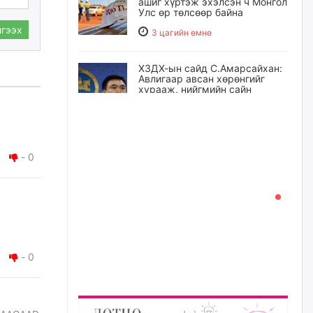
ашиг хүртэж эхэлсэн ч Монгол
Улс өр төлсөөр байна
гээх
3 цагийн өмнө
ХЗДХ-ын сайд С.Амарсайхан:
Авлигаар авсан хөрөнгийг
хурааж, нийгмийн сайн
сайхны хөгжилд зориулах
бөгөөд үүнийг хэд хэдэн эрх
бүхий байгууллагаас санал авна
23 цагийн өмнө
-
0
Шатахууныг олдож байгаа
газраас нь л авч байна. Үнэ
тарифаас илүү хангамж дээр
анхаарч байна
23 цагийн өмнө
-
0
Ц.Будханд: Дүүгээ гараад
ирнэ гэж итгэж хүлээсээр
долоон сарын хугацаа
өнгөрлөө