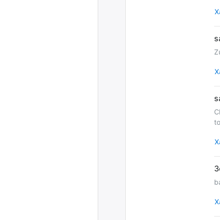
Х
Z
Х
C
t
Х
b
Х