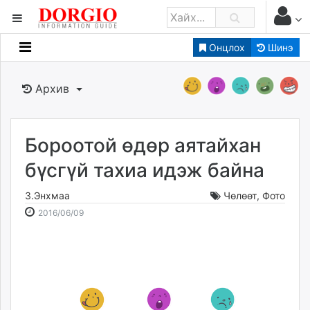
Онцлох
Шинэ
Мэдээллийн
Зар мэдээллийн
Архив
Банк санхүү
Бизнес ААН
Төрийн
Бороотой өдөр аятайхан
Нийслэлийн
бүсгүй тахиа идэж байна
З.Энхмаа
Чөлөөт
,
Фото
dorgio.mn
2016-
2026-
2016/06/09
Gogo.mn
06-
08-
caak.mn
09
10
news.mn
13:55:34
18:24:07
zindaa.mn
Baabar.mn
tovch.mn