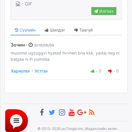
·
GIF
unuudur.mn
Илгээх
isee.mn
mglradio.com
fact.mn
Сүүлийн
Шилдэг
Таагүй
itoim.mn
tumen.mn
Зочин ·
2016/06/09
shuum.mn
muumtei ugzuggvi hyatad hvvhen bna kkk. yadaj neg ni
times.mn
baigaa ni ih yumdaa.
tvmongolia.mn
·
Хариулах
Устгах
-
0
-
0
mass.mn
unegui.mn
assa.mn
toim.mn
tac.mn
paparazzi.mn
unread.today
© 2013-2026 он Dorgio.mn, Мэдээллийн хөтөч