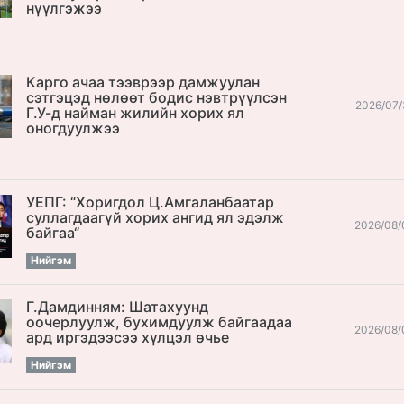
нүүлгэжээ
Карго ачаа тээврээр дамжуулан
сэтгэцэд нөлөөт бодис нэвтрүүлсэн
2026/07/
Г.У-д найман жилийн хорих ял
оногдуулжээ
УЕПГ: “Хоригдол Ц.Амгаланбаатар
cуллагдаагүй хорих ангид ял эдэлж
2026/08/
байгаа“
Нийгэм
Г.Дамдинням: Шатахуунд
оочерлуулж, бухимдуулж байгаадаа
2026/08/
ард иргэдээсээ хүлцэл өчье
Нийгэм