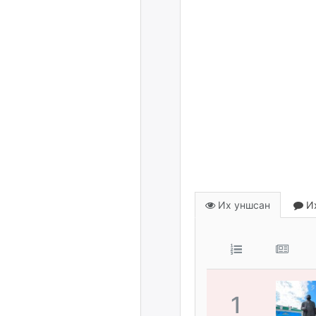
Их уншсан
Их
1