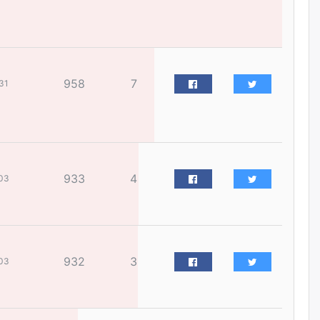
жилийн ойд зориулсан
наадмыг хойшлуулав
өчигдѳр
Монгол Улсад 162 вагон - 9720
958
7
тонн АИ-92 орж иржээ
31
өчигдѳр
Jade Gas: 1.1 тэрбум австрали
долларын санхүүжилтийн
эцсийн гэрээг есдүгээр сард
933
4
байгуулбал Тавантолгойн
03
метан хийн үйлдвэрлэлийн
өрөмдлөгийг 2027 онд эхлүүлнэ
өчигдѳр
Ханын материалд эхний
932
3
03
ээлжийн 6 блок орон сууцны
барилга угсралтын ажил
үргэлжилж байна
өчигдѳр