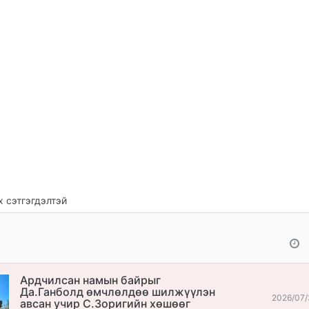
 сэтгэгдэлтэй
Ардчилсан намын байрыг
Да.Ганболд өмчлөлдөө шилжүүлэн
2026/07/
авсан учир С.Зоригийн хөшөөг