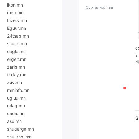
ikon.mn
Сурталчилгаа
mnb.mn
Livetv.mn
Eguur.mn
24tsag.mn
shuud.mn
с
eagle.mn
ү
ergelt.mn
и
zarig.mn
today.mn
zuv.mn
mminfo.mn
ugluu.mn
urlag.mn
unen.mn
Э
asu.mn
shudarga.mn
shuurhai.mn