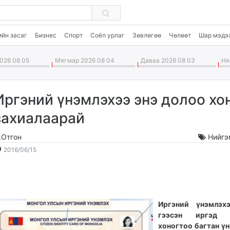
ийн засаг
Бизнес
Спорт
Соёл урлаг
Зөвлөгөө
Чөлөөт
Шар мэдэ
026 08 05
Мягмар 2026 08 04
Даваа 2026 08 03
Ням
Иргэний үнэмлэхээ энэ долоо хо
захиалаарай
.Отгон
Нийгэ
2016-
2026-
2016/06/15
06-
08-
15
06
10:37:32
21:39:32
Иргэний үнэмлэх
гээсэн иргэд
хоногтоо багтан ү