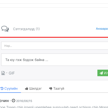
Сэтгэгдэлүүд (1)
Анхаара
·
GIF
Ил
Сүүлийн
Шилдэг
Таагүй
Зочин ·
2016/06/15
ooe Tsaan chin irgenii unemlehee sunguulah geed ochison chin Mongo