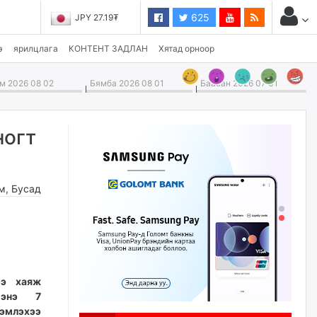
625
JPY 27.19₮
э
ярилцлага
КОНТЕНТ ЗАДЛАН
Хятад орноор
 2026 08 02
Бямба 2026 08 01
Баасан 2026 07 31
ногт
м
,
Бусад
ээ хаяж
 энэ 7
нэмлэхээ