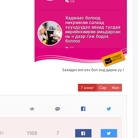
59
ХЗДХ-ын сайд С.Амарсайхан:
Авлигаар авсан хөрөнгийг
Хадмаас болоод
хурааж, нийгмийн сайн
нөхрөөсөө салаад
сайхны хөгжилд зориулах
хүүхдүүдээ аваад тусдаа
бөгөөд үүнийг хэд хэдэн эрх
өөрийнхөөрөө амьдарсан
бүхий байгууллагаас санал авна
нь ч дээр гэж бодох
боллоо
өчигдѳр
91
Шатахууныг олдож байгаа
газраас нь л авч байна. Үнэ
тарифаас илүү хангамж дээр
Захидал илгээх бол энд дарна уу !
анхаарч байна
өчигдѳр
7 хоног
Сар
Жил
Ц.Будханд: Дүүгээ гараад
ирнэ гэж итгэж хүлээсээр
долоон сарын хугацаа
өнгөрлөө
өчигдѳр
1168
7
31
Барилгын салбарын 100