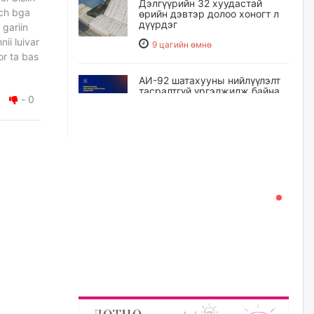
Дэлгүүрийн 32 хуудастай
rch bga
өрийн дэвтэр долоо хоногт л
дүүрдэг
 gariin
ii luivar
9 цагийн өмнө
or ta bas
АИ-92 шатахууны нийлүүлэлт
тасралтгүй үргэлжилж байна
-
0
9 цагийн өмнө
I ангийн цахим бүртгэл энэ
сарын 17-ноос эхэлнэ
10 цагийн өмнө
Үндсэн хууль зөрчсөн
Х.Булгантуяа, үндэсний эв
нэгдэлд харшилсан
М.Нарантуяа-Нара нарт хэзээ
хариуцлага тооцох вэ?
10 цагийн өмнө