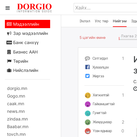
Эхлэл
Улс төр
Нийгэм
Эд
Мэдээллийн
Зар мэдээллийн
Лхагва 2
5 цагийн өмнө
Банк санхүү
Бизнес ААН
1
Сэтгэгдэл
Төрийн
Хуваалцах
Нийслэлийн
Жиргээ
С
dorgio.mn
1
Хөгжилтэй
Gogo.mn
caak.mn
Гайхамшигтай
news.mn
Гунигтай
zindaa.mn
2
Жихүүцмээр
Baabar.mn
0
Үзэн ядмаар
tovch.mn