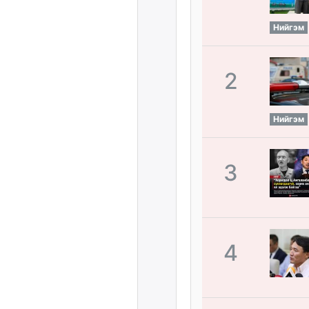
Нийгэм
2
Нийгэм
3
4