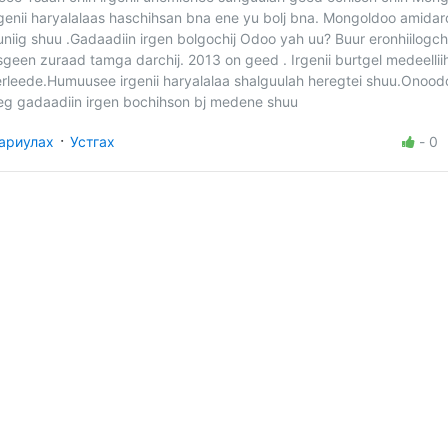
rgenii haryalalaas haschihsan bna ene yu bolj bna. Mongoldoo amida
uniig shuu .Gadaadiin irgen bolgochij Odoo yah uu? Buur eronhiilogch
sgeen zuraad tamga darchij. 2013 on geed . Irgenii burtgel medeelliihn
lerleede.Humuusee irgenii haryalalaa shalguulah heregtei shuu.Onood
eg gadaadiin irgen bochihson bj medene shuu
·
ариулах
Устгах
-
0