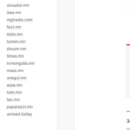
unuudur.mn
isee.mn
mglradio.com
fact.mn
itoim.mn
tumen.mn
shuum.mn
times.mn
tvmongolia.mn
mass.mn
unegui.mn
assa.mn
toim.mn
tac.mn
paparazzi.mn
unread.today
H