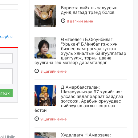
Бариста хийх нь залуусын
дунд яагаад трэнд болов
8 цагийн өмнө
х зүйлс
Өмгөөлөгч Б.Оюунбилэг:
"Урьхан" Б.Чинбат гэж хүн
бизнес хамтрагчаа гүтгэж
хууль хяналтын байгууллагаар
шалгуулж, торны цаана
суулгана гэх мэтээр дарамталдаг
8 цагийн өмнө
Д.Амарбаясгалан:
Шатахууныхаа 97 хувийг нэг
гээх
улсаас авдаг хараат байдлаа
зогсоож, Арабын орнуудаас
нийлүүлэх ажлыг сэргээх
ёстой
9 цагийн өмнө
Худалдагч Н.Амарзаяа:
l Ulsiin