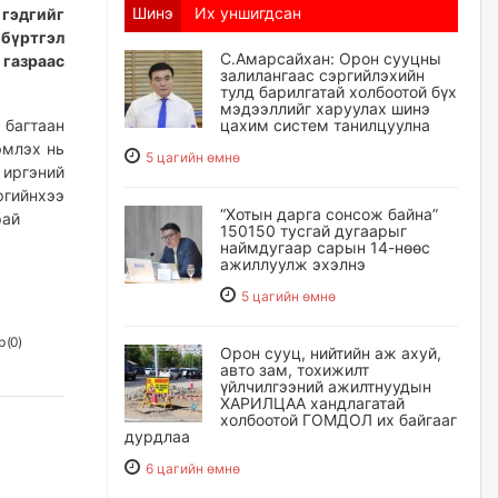
Шинэ
Их уншигдсан
 гэдгийг
тгэл
С.Амарсайхан: Орон сууцны
азраас
залилангаас сэргийлэхийн
тулд барилгатай холбоотой бүх
мэдээллийг харуулах шинэ
 багтаан
цахим систем танилцуулна
эмлэх нь
5 цагийн өмнө
 иргэний
ргийнхээ
“Хотын дарга сонсож байна”
рай
150150 тусгай дугаарыг
наймдугаар сарын 14-нөөс
ажиллуулж эхэлнэ
5 цагийн өмнө
 (
0
)
Орон сууц, нийтийн аж ахуй,
авто зам, тохижилт
үйлчилгээний ажилтнуудын
ХАРИЛЦАА хандлагатай
холбоотой ГОМДОЛ их байгааг
дурдлаа
6 цагийн өмнө