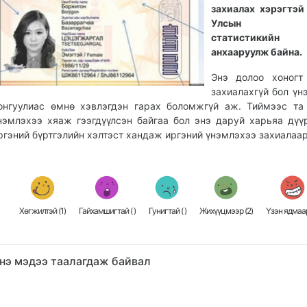
захиалах хэрэгтэй
Улсын бүр
статистикийн г
анхааруулж байна.
Энэ долоо хоногт
захиалахгүй бол үн
онгуулиас өмнө хэвлэгдэн гарах боломжгүй аж. Тиймээс та
нэмлэхээ хяаж гээгдүүлсэн байгаа бол энэ даруй харьяа дүү
ргэний бүртгэлийн хэлтэст хандаж иргэний үнэмлэхээ захиалаа
Хөгжилтэй (
1
)
Гайхамшигтай (
)
Гунигтай (
)
Жихүүцмээр (
2
)
Үзэн ядмаар
нэ мэдээ таалагдаж байвал