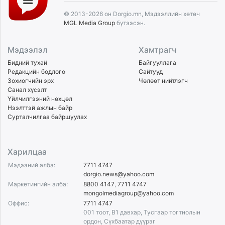
© 2013-2026 он Dorgio.mn, Мэдээллийн хөтөч
MGL Media Group
бүтээсэн.
Мэдээлэл
Хамтрагч
Бидний тухай
Байгууллага
Редакцийн бодлого
Сайтууд
Зохиогчийн эрх
Чөлөөт нийтлэгч
Санал хүсэлт
Үйлчилгээний нөхцөл
Нээлттэй ажлын байр
Сурталчилгаа байршуулах
Харилцаа
Мэдээний алба:
7711 4747
dorgio.news@yahoo.com
Маркетингийн алба:
8800 4147
,
7711 4747
mongolmediagroup@yahoo.com
Оффис:
7711 4747
001 тоот, B1 давхар, Тусгаар тогтнолын
ордон, Сүхбаатар дүүрэг