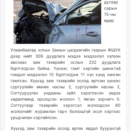
дугаар
ikon.mn
сарын
mnb.mn
15-ны
Livetv.mn
өдөр
Eguur.mn
24tsag.mn
shuud.mn
eagle.mn
Улаанбаатар хотын Замын цагдаагийн газрын ЖШУХ
ergelt.mn
дээр нийт 306 дуудлага мэдээ мэдээлэл хүлээн
авснаас зам тээврийн ослын 232 дуудлага
zarig.mn
бүртгэгдсэн байна. Үүнээс гэмт хэргийн шинжтэй
today.mn
гомдол мэдээлэл 10 бүртгэгдэж 11 хүн хүнд хөнгөн
zuv.mn
гэмтсэн. Хүүхэд зам тээврийн осолд өртсөн үүнээс
mminfo.mn
сургуулийн өмнөх насны 2, сургуулийн насны 2,
ugluu.mn
Согтууруулах ундааны зүйл хэрэглэсэн үедээ
хөдөлгөөнд оролцсон жолооч 1, явган зорчигч 0.
urlag.mn
Согтуугаар тээврийн хэрэгсэл жолоодсон 80
unen.mn
жолоочийг журамлан гарч болзошгүй осол хэргээс
asu.mn
урьдчилан сэргийлсэн.
shudarga.mn
Хүүхэд зам тээврийн осолд өртөх явдал буурахгүй
shuurhai.mn