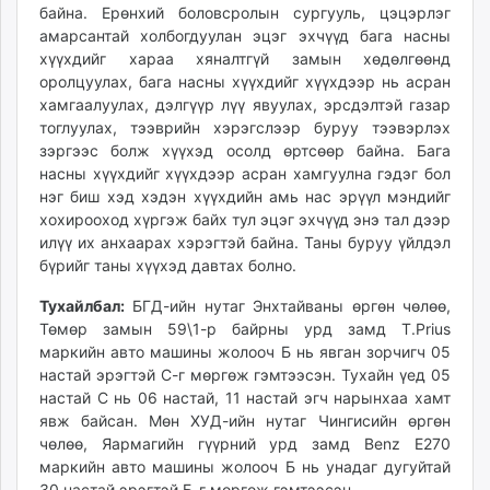
байна. Ерөнхий боловсролын сургууль, цэцэрлэг
unuudur.mn
амарсантай холбогдуулан эцэг эхчүүд бага насны
isee.mn
хүүхдийг хараа хяналтгүй замын хөдөлгөөнд
mglradio.com
оролцуулах, бага насны хүүхдийг хүүхдээр нь асран
fact.mn
хамгаалуулах, дэлгүүр лүү явуулах, эрсдэлтэй газар
тоглуулах, тээврийн хэрэгслээр буруу тээвэрлэх
itoim.mn
зэргээс болж хүүхэд осолд өртсөөр байна. Бага
tumen.mn
насны хүүхдийг хүүхдээр асран хамгуулна гэдэг бол
shuum.mn
нэг биш хэд хэдэн хүүхдийн амь нас эрүүл мэндийг
times.mn
хохирооход хүргэж байх тул эцэг эхчүүд энэ тал дээр
tvmongolia.mn
илүү их анхаарах хэрэгтэй байна. Таны буруу үйлдэл
mass.mn
бүрийг таны хүүхэд давтах болно.
unegui.mn
Тухайлбал:
БГД-ийн нутаг Энхтайваны өргөн чөлөө,
assa.mn
Төмөр замын 59\1-р байрны урд замд T.Prius
toim.mn
маркийн авто машины жолооч Б нь явган зорчигч 05
tac.mn
настай эрэгтэй С-г мөргөж гэмтээсэн. Тухайн үед 05
настай С нь 06 настай, 11 настай эгч нарынхаа хамт
paparazzi.mn
явж байсан. Мөн ХУД-ийн нутаг Чингисийн өргөн
unread.today
чөлөө, Яармагийн гүүрний урд замд Benz E270
маркийн авто машины жолооч Б нь унадаг дугуйтай
30 настай эрэгтэй Б-г мөргөж гэмтээсэн.