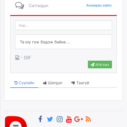
Сэтгэгдэл
Анхаарах зүйлс
·
GIF
Илгээх
Сүүлийн
Шилдэг
Таагүй