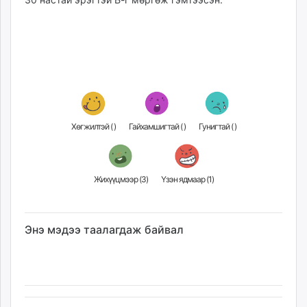
Хөгжилтэй (
)
Гайхамшигтай (
)
Гунигтай (
)
Жихүүцмээр (
3
)
Үзэн ядмаар (
1
)
Энэ мэдээ таалагдаж байвал