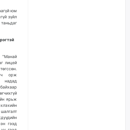
наймдугаар сарын 14-нөөс
ажиллуулж эхэлнэ
аагүй юм
өчигдѳр
гүй зүйл
 таньдаг
Орон сууц, нийтийн аж ахуй,
авто зам, тохижилт
үйлчилгээний ажилтнуудын
эрэгтэй
ХАРИЛЦАА хандлагатай
холбоотой ГОМДОЛ их байгааг
дурдлаа
л
"Манай
өчигдѳр
аг лицей
төгссөн.
Бариста хийх нь залуусын
өгч орж
дунд яагаад трэнд болов
а надад
байхаар
өчигдѳр
 өгчихгүй
ийн ярьж
Өмгөөлөгч Б.Оюунбилэг:
эхлэхийн
"Урьхан" Б.Чинбат гэж хүн
шалгалт
бизнес хамтрагчаа гүтгэж
үүдийн
хууль хяналтын байгууллагаар
шалгуулж, торны цаана
сэн гээд
суулгана гэх мэтээр дарамталдаг
 уу гээд