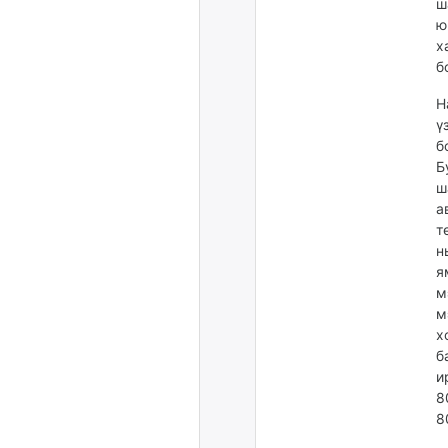
ш
ю
х
б
Н
ү
б
Б
ш
а
т
н
я
м
м
х
б
и
8
8