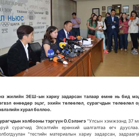
нэ жилийн ЭЕШ-ын хариу задарсан талаар өмнө нь бид мэд
эгвэл өнөөдөр эцэг, эхийн төлөөлөл, сурагчдын төлөөлөл 
эвлэлийн хурал боллоо.
урагчдын холбооны тэргүүн О.Сэлэнгэ
"Улсын хэмжээнд 37 м
аруй сурагчид Элсэлтийн ерөнхий шалгалтаа өгч дууслаа.
олбогдуулан "тестийн материалын хариу задарсан, задраагү