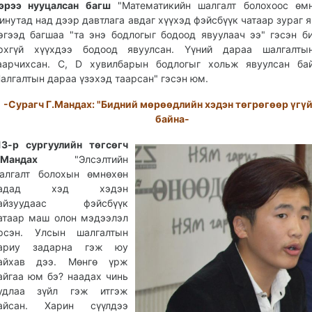
эрээ нууцалсан багш
"Математикийн шалгалт болохоос өмн
инутад над дээр давтлага авдаг хүүхэд фэйсбүүк чатаар зураг я
эгээд багшаа "та энэ бодлогыг бодоод явуулаач ээ" гэсэн б
рхгүй хүүхдээ бодоод явуулсан. Үүний дараа шалгалты
аарчихсан. С, D хувилбарын бодлогыг хольж явуулсан бай
алгалтын дараа үзэхэд таарсан" гэсэн юм.
-Сурагч Г.Мандах: "Бидний мөрөөдлийн хэдэн төгрөгөөр үгү
байна-
13-р сургуулийн төгсөгч
Г.Мандах
"Элсэлтийн
алгалт болохын өмнөхөн
надад хэд хэдэн
айзуудаас фэйсбүүк
атаар маш олон мэдээлэл
рсэн. Улсын шалгалтын
ариу задарна гэж юу
айхав дээ. Мөнгө үрж
айгаа юм бэ? наадах чинь
удлаа зүйл гэж итгэж
айсан. Харин сүүлдээ