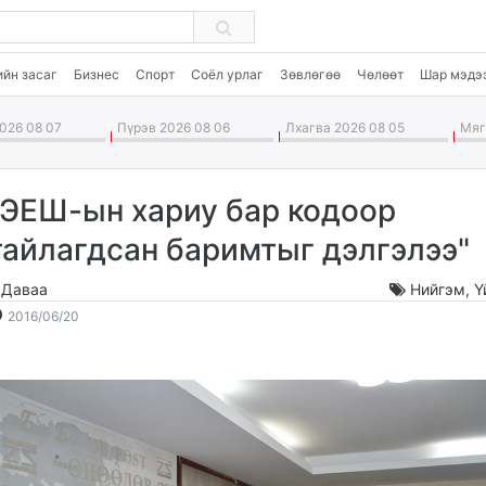
ийн засаг
Бизнес
Спорт
Соёл урлаг
Зөвлөгөө
Чөлөөт
Шар мэдэ
026 08 07
Пүрэв 2026 08 06
Лхагва 2026 08 05
Мягм
"ЭЕШ-ын хариу бар кодоор
тайлагдсан баримтыг дэлгэлээ"
.Даваа
Нийгэм
,
Ү
2016-
2026-
2016/06/20
06-
08-
20
08
15:03:09
12:55:22