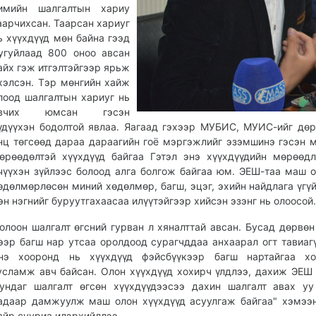
имийн шалгалтын хариу
аарчихсан. Таарсан хариуг
ь хүүхдүүд мөн байна гээд
угуйлаад 800 оноо авсан
айх гэж итгэлтэйгээр ярьж
хэлсэн. Тэр мөнгийн хайж
лоод шалгалтын хариуг нь
вчих юмсан гэсэн
үдүүхэн бодолтой явлаа. Яагаад гэхээр МУБИС, МУИС-ийг дө
нц төгсөөд дараа дараагийн гоё мэргэжлийг эзэмшинэ гэсэн 
өрөөдөлтэй хүүхдүүд байгаа Гэтэл энэ хүүхдүүдийн мөрөөд
чүүхэн зүйлээс болоод алга болгож байгаа юм. ЭЕШ-таа маш 
өдөлмөрлөсөн миний хөдөлмөр, багш, эцэг, эхийн найдлага үгүй
эн нэгнийг буруутгахаасаа илүүтэйгээр хийсэн эзэнг нь олоосой.
олоон шалгалт өгсний гурван л хяналттай авсан. Бусад дөрвөн
ээр багш нар утсаа оролдоод сурагчддаа анхаарал огт тавиагү
нэ хооронд нь хүүхдүүд фэйсбүүкээр багш нартайгаа хо
усламж авч байсан. Олон хүүхдүүд хохирч үлдлээ, дахиж ЭЕШ 
ундаг шалгалт өгсөн хүүхдүүдээсээ дахин шалгалт авах уу
адаар дамжуулж маш олон хүүхдүүд асуулгаж байгаа" хэмээ
айр сууриа илэрхийллээ.