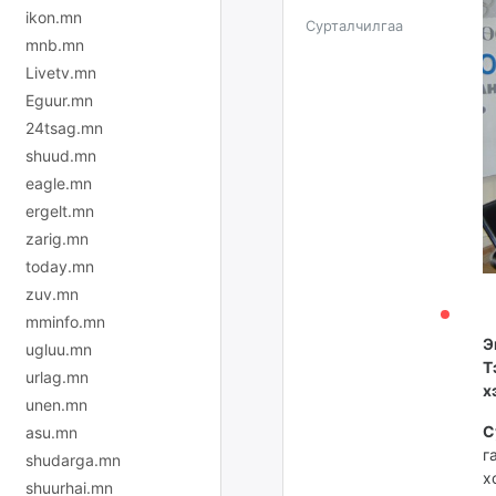
ikon.mn
Сурталчилгаа
mnb.mn
Livetv.mn
Eguur.mn
24tsag.mn
shuud.mn
eagle.mn
ergelt.mn
zarig.mn
today.mn
zuv.mn
mminfo.mn
Э
ugluu.mn
Т
urlag.mn
х
unen.mn
С
asu.mn
г
shudarga.mn
х
shuurhai.mn