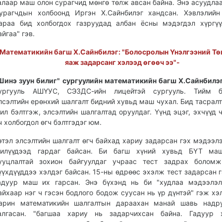
алаар маш олон сурагчид мөнгө төлж авсан байна. Энэ асуудла
урагчдын холбоонд Иргэн Х.Сайнбилэг хандсан. Хэвлэлийн
араа бид холбогдох газруудад албан ёсны мэдэгдэл хүргү
айгаа" гэв.
Математикийн багш Х.Сайнбилэг: "Болосролын Үнэлгээний Тө
яаж задарсанг хэлээд өгөөч ээ"-
Шинэ зуун билиг" сургуулийн математикийн багш Х.Сайнбилэ
ургууль АШҮУС, СЭЗДС-ийн лицейтэй сургууль. Тийм б
лсэлтийн ерөнхий шалгалт бидний хувьд маш чухал. Бид тасралт
ил бэлтгэж, элсэлтийн шалгалтад оруулдаг. Үүнд эцэг, эхчүүд 
ч холбогдол өгч бэлтгэдэг юм.
этэл элсэлтийн шалгалт өгч байхад хариу задарсан гэх мэдээл
илүүдээд гардаг байсан. Би багш хүний хувьд БҮТ ма
ууцлалтай зохион байгуулдаг учраас тест задрах боломж
үүхдүүддээ хэлдэг байсан. 15-ны өдрөөс эхэлж тест задарсан 
адуур маш их гарсан. Энэ бүхэнд нь би "худлаа мэдээлэл
айхаар нэг ч гэсэн бодлого бодож суусан нь үр дүнтэй" гэж хэ
арин математикийн шалгалтын дараахан манай шавь надр
алгасан. "багшаа хариу нь задарчихсан байна. Гадуур х