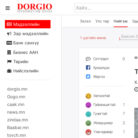
Эхлэл
Улс төр
Нийгэм
Эд
Мэдээллийн
Зар мэдээллийн
Баасан 2
1 цагийн өмнө
Банк санхүү
Бизнес ААН
9
Сэтгэгдэл
Төрийн
Хуваалцах
Нийслэлийн
Жиргээ
Х
dorgio.mn
Хөгжилтэй
Gogo.mn
caak.mn
1
Гайхамшигтай
news.mn
7
Гунигтай
zindaa.mn
3
Жихүүцмээр
Baabar.mn
1
Үзэн ядмаар
tovch.mn