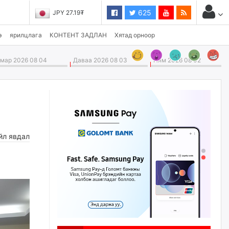
625
JPY 27.19₮
э
ярилцлага
КОНТЕНТ ЗАДЛАН
Хятад орноор
ар 2026 08 04
Даваа 2026 08 03
Ням 2026 08 02
йл явдал