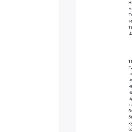
Н
м
Т
э
т
Ш
1
ш
н
ч
и
х
б
б
х
б