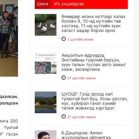
Шинэ
Их уншигдсан
Өнөөдөр ихэнх нутгаар халах
боловч 9, 10-нд нутгийн төв
хэсгээр, 11-нд нутгийн зүүн
хагаст аадар бороо орно
1 цагийн өмнө
Амралтын өдрүүдэд
Энхтайвны гүүрний баруун,
зүүн талын туслах авто замыг
хааж, засварлана
21 цагийн өмнө
ЦУОШГ: Голд ороод хөл
ээлсэн.
тулахгүй бол буц. Усны урсгал,
оролцсон
нүх, хуйлрал гэнэт хүнийг
татаж живэхэд хүргэдэг
21 цагийн өмнө
янга 200
 Үүнтэй
Б.Дашпүрэв: Аялал
й" гэсэн
жуулчлалын үйлчилгээ