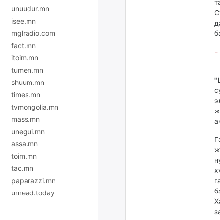
т
unuudur.mn
С
isee.mn
д
б
mglradio.com
fact.mn
-
itoim.mn
tumen.mn
"
shuum.mn
с
times.mn
э
tvmongolia.mn
ж
mass.mn
а
unegui.mn
Г
assa.mn
ж
toim.mn
н
tac.mn
х
г
paparazzi.mn
б
unread.today
Х
з