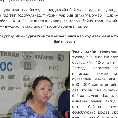
г сурагчаас тухайн үед нь цагдаагийн байгууллагад яагаад ханд
э гэдгийг тодруулахад, "Тухайн үед бид итгээгүй. Ямар ч барим
айсан. Химийн шалгалтын хариу яг таарч байна гээд миний
үүхдүүдээс чатаар ирсэн" гэсэн хариултыг өглөө.
"Хүүхэд минь сургалтын төлбөрөөс илүү бар код авах мөнгө х
байж гэсэн"
Эцэг, эхийн төлөөлө
хүүхэд энэ жил Их зас
сургуулийн 12-р анги 
Тэгээд шалгалтаа 
ирчихээд "ээжээ т
сургалтын мөнгө өгч 
500.000-1 сая төгрөгийг
дээ" гэсэн. Энэ сурагч
байгаа нь үнэн. Шалгал 
өмнөхөн манай ангид 
өгч байсан хүүхд
фэйсбүүкээр мэдээ ир
шударга юм байдаг юм