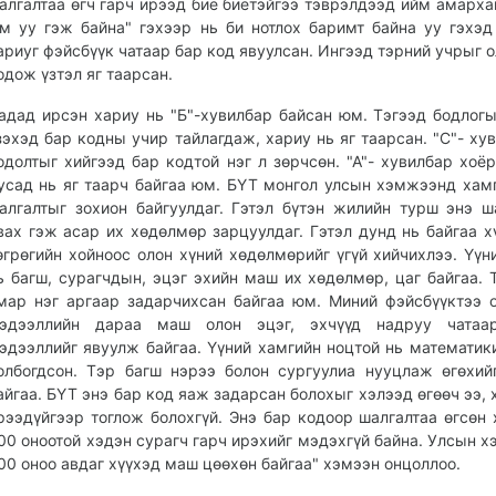
алгалтаа өгч гарч ирээд бие биетэйгээ тэврэлдээд ийм амарха
м уу гэж байна" гэхээр нь би нотлох баримт байна уу гэхэд
ариуг фэйсбүүк чатаар бар код явуулсан. Ингээд тэрний учрыг о
одож үзтэл яг таарсан.
адад ирсэн хариу нь "Б"-хувилбар байсан юм. Тэгээд бодлог
зэхэд бар кодны учир тайлагдаж, хариу нь яг таарсан. "С"- ху
одолтыг хийгээд бар кодтой нэг л зөрчсөн. "А"- хувилбар хоёр
усад нь яг таарч байгаа юм. БҮТ монгол улсын хэмжээнд хам
алгалтыг зохион байгуулдаг. Гэтэл бүтэн жилийн турш энэ ш
вах гэж асар их хөдөлмөр зарцуулдаг. Гэтэл дунд нь байгаа х
өгрөгийн хойноос олон хүний хөдөлмөрийг үгүй хийчихлээ. Үүн
ь багш, сурагчдын, эцэг эхийн маш их хөдөлмөр, цаг байгаа. 
мар нэг аргаар задарчихсан байгаа юм. Миний фэйсбүүктээ 
эдээллийн дараа маш олон эцэг, эхчүүд надруу чатаар
эдээллийг явуулж байгаа. Үүний хамгийн ноцтой нь математик
олбогдсон. Тэр багш нэрээ болон сургуулиа нууцлаж өгөхий
айгаа. БҮТ энэ бар код яаж задарсан болохыг хэлээд өгөөч ээ, 
рээдүйгээр тоглож болохгүй. Энэ бар кодоор шалгалтаа өгсөн 
00 оноотой хэдэн сурагч гарч ирэхийг мэдэхгүй байна. Улсын 
00 оноо авдаг хүүхэд маш цөөхөн байгаа" хэмээн онцоллоо.