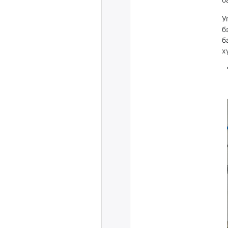
У
б
б
х