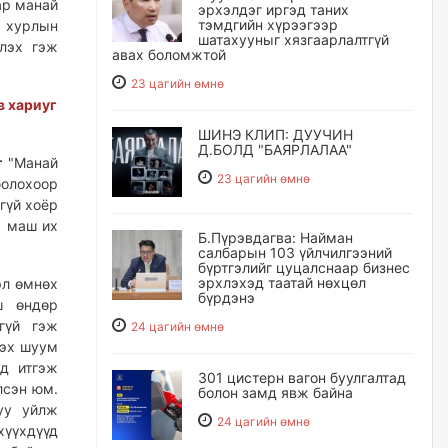
ар манай
эрхэлдэг иргэд таних
тэмдгийн хүрээгээр
 хурлын
шатахууныг хязгаарлалтгүй
үлэх гэж
авах боломжтой
23 цагийн өмнө
в хариуг
ШИНЭ КЛИП: ДУУЧИН
Д.БОЛД "БАЯРЛАЛАА"
г
"Манай
23 цагийн өмнө
олохоор
гүй хоёр
ч маш их
Б.Пүрэвдагва: Найман
салбарын 103 үйлчилгээний
бүртгэлийг цуцалснаар бизнес
эрхлэхэд таатай нөхцөл
эл өмнөх
бүрдэнэ
ш өндөр
гүй гэж
24 цагийн өмнө
гэх шуум
д итгэж
301 цистерн вагон буулгалтад
лсэн юм.
болон замд явж байна
уу уйлж
24 цагийн өмнө
үүхдүүд