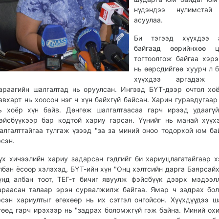
нүдэндээ нулимстай
асуулаа.
Би тэгээд хүүхдээ 
байгаад өөрийнхөө ц
тогтоолгож байгаа хэрэ
нь өөрсдийгөө хуурч л б
хүүхдээ аргадаж б
араагийн шалгалтад нь оруулсан. Ингээд БҮТ-дээр очтол хо
авхарт нь хоосон нэг ч хүн байхгүй байсан. Харин гуравдугаар
ь хоёр хүн байв. Дөнгөж шалгалтаасаа гарч ирээд удаагү
эйсбүүкээр бар кодтой хариу гарсан. Үүнийг нь манай хүүх
алгалттайгаа тулгаж үзээд "за за миний оноо тодорхой юм ба
эсэн.
үх хичээлийн хариу задарсан гэдгийг би хариуцлагатайгаар х
лбан ёсоор хэлэхэд, БҮТ-ийн хүн "Онц хэлтсийн дарга Баярсайх
үнд албан тоот, ТЕГ-т бичиг явуулж фэйсбүүк дээрх мэдээл
араасан талаар эрэн сурвалжилж байгаа. Ямар ч задрах бо
эсэн хариултыг өгөхөөр нь их сэтгэл онгойсон. Хүүхдүүдээ ш
гөөд гарч ирэхээр нь "задрах боломжгүй гэж байна. Миний охи