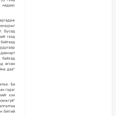
өчигдѳр
 надаас
Д.Амарбаясгалан:
аргадаж
Шатахууныхаа 97 хувийг нэг
улсаас авдаг хараат байдлаа
ензурыг
зогсоож, Арабын орнуудаас
г. Бусад
нийлүүлэх ажлыг сэргээх
айг гээд
ёстой
айгаад
өчигдѳр
ёрдугаар
 давхарт
Худалдагч Н.Амарзаяа:
й байхад
Дэлгүүрийн 32 хуудастай
эд өгсөн
өрийн дэвтэр долоо хоногт л
йна даа"
дүүрдэг
уржигдар
элье. Би
ан гэдэг
АИ-92 шатахууны нийлүүлэлт
тасралтгүй үргэлжилж байна
лийг хэн
ломжгүй"
уржигдар
алгалтаа
н битгий