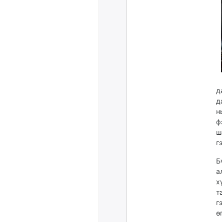
д
д
н
ф
ш
г
Б
а
х
т
г
ө