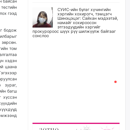
н байсан
 тестийн
СУИС-ийн бүлэг хүчингийн
лох гээд
хэргийн хохирогч, тэмцэгч
Шинэцэцэг: Сайхан мэдээтэй,
намайг хохироосон
этгээдүүдийн хэргийг
ыг бодож
прокуророос шүүх рүү шилжүүлж байгааг
сонслоо
вилбарыг
 зөрсөн.
өчигдѳр
гийн том
алгалтаа
Өчигдрийн байдлаар ₮10000
үн хэдэн
доош дүнгээр шатахууны
ий цаана
худалдан авалт хийсэн 1500
баримт бүртгэгджээ
Тэгэхээр
оруулсан
өчигдѳр
 зураг,
ийн багш
Шатахуун олголтыг 50,000
г хүссэн
төгрөгөөр хязгаарласныг
хүүхдийн
нэмэгдүүлж 100,000 төгрөгт
хүргэхээр судалж байгаа
хүүхдүүд
хэмжээнд
өчигдѳр