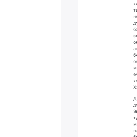
х
т
н
д
б
э
о
а
б
о
м
ө
х
Х
Д
д
Э
т
м
н
б