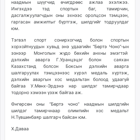
наадмын шүүгчид өчигдрөөс ажлаа эхэлжээ.
ikon.mn
Ингэхдээ тэд спортын баг, тамирчин,
mnb.mn
дасгалжуулагчдын оны эхнээс оролцсон тэмцээн,
Livetv.mn
гаргасан амжилтыг бүртгэж, шилдгийг тодруулдаг
Eguur.mn
юм.
24tsag.mn
Тэгвэл спорт сонирхогчид болон спортын
shuud.mn
хорхойтнуудын хувьд энэ удаагийн “Бөртэ Чоно”-ын
eagle.mn
эзнээр Монголын жүдо бөхийн анхны эмэгтэй
ergelt.mn
дэлхийн аварга Г.Уранцэцэг болон саяхан
Казахстанд болсон Боксын дэлхийн аварга
zarig.mn
шалгаруулах тэмцээнээс хүрэл медаль хүртэж,
today.mn
дэлхийн аваргын хос медальтан болоод удаагүй
zuv.mn
байгаа У.Мөнх-Эрдэнэ нар шилдэг тамирчдаар
mminfo.mn
тодорно хэмээн үзэж байгаа аж.
ugluu.mn
Өнгөрсөн оны “Бөртэ чоно” наадмын шилдгийн
urlag.mn
шилдэг тамирчнаар олимпийн хос медальт
unen.mn
Н.Түвшинбаяр шалгарч байсан юм.
asu.mn
Х.Даваа
shudarga.mn
shuurhai.mn