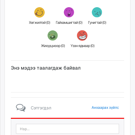
unuudur.mn
isee.mn
mglradio.com
Хөгжилтэй (
0
)
Гайхамшигтай (
0
)
Гунигтай (
0
)
fact.mn
itoim.mn
tumen.mn
Жихүүцмээр (
0
)
Үзэн ядмаар (
0
)
shuum.mn
times.mn
tvmongolia.mn
Энэ мэдээ таалагдаж байвал
mass.mn
unegui.mn
assa.mn
toim.mn
tac.mn
Сэтгэгдэл
Анхаарах зүйлс
paparazzi.mn
unread.today