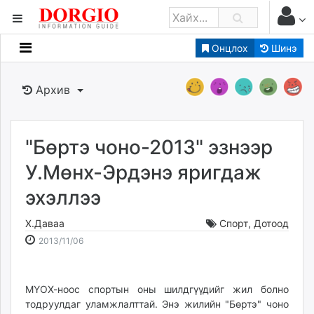
Онцлох
Шинэ
Мэдээллийн
Зар мэдээллийн
Архив
Банк санхүү
Бизнес ААН
Төрийн
"Бөртэ чоно-2013" эзнээр
Нийслэлийн
У.Мөнх-Эрдэнэ яригдаж
эхэллээ
dorgio.mn
Gogo.mn
Х.Даваа
Спорт
,
Дотоод
caak.mn
2013-
2026-
2013/11/06
news.mn
11-
08-
06
08
zindaa.mn
18:43:46
01:39:14
МҮОХ-ноос спортын оны шилдгүүдийг жил болно
Baabar.mn
тодруулдаг уламжлалттай. Энэ жилийн "Бөртэ" чоно
tovch.mn