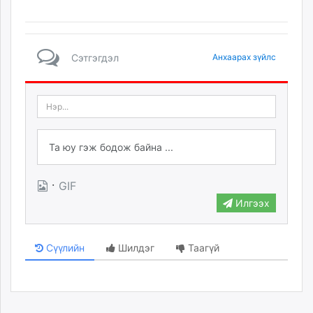
Сэтгэгдэл
Анхаарах зүйлс
·
GIF
Илгээх
Сүүлийн
Шилдэг
Таагүй