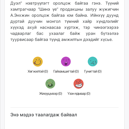
Дуэл” нэвтрүүлэгт оролцож байгаа гэнэ. Түүний
unuudur.mn
хамтрагчаар “Шинэ үе” продакшны залуу жүжигчин
isee.mn
А.Энхжин оролцож байгаа юм байна. Ийнхүү дуунд
mglradio.com
дуртай дуучин монгол түмний хайр хүндлэлийг
fact.mn
хүүхэд ахуй наснаасаа хүртэж, тэр чинээгээрээ
чадварлаг бас ухаалаг байж уран бүтээлээ
itoim.mn
туурвисаар байгаа түүнд амжилтын дээдийг хүсье.
tumen.mn
shuum.mn
times.mn
tvmongolia.mn
mass.mn
Хөгжилтэй (
0
)
Гайхамшигтай (
0
)
Гунигтай (
0
)
unegui.mn
assa.mn
toim.mn
Жихүүцмээр (
0
)
Үзэн ядмаар (
0
)
tac.mn
paparazzi.mn
unread.today
Энэ мэдээ таалагдаж байвал