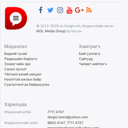
© 2013-2026 он Dorgio.mn, Мэдээллийн хөтөч
MGL Media Group
бүтээсэн.
Мэдээлэл
Хамтрагч
Бидний тухай
Байгууллага
Редакцийн бодлого
Сайтууд
Зохиогчийн эрх
Чөлөөт нийтлэгч
Санал хүсэлт
Үйлчилгээний нөхцөл
Нээлттэй ажлын байр
Сурталчилгаа байршуулах
Харилцаа
Мэдээний алба:
7711 4747
dorgio.news@yahoo.com
Маркетингийн алба:
8800 4147
,
7711 4747
mongolmediagroup@yahoo.com