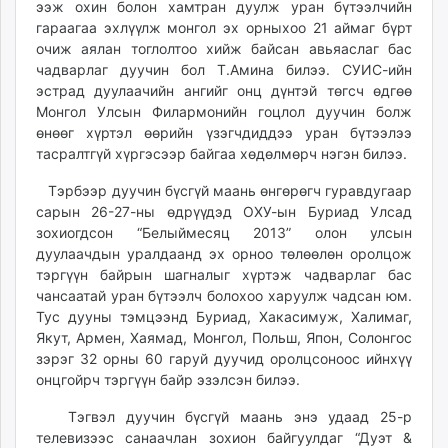
ээж охин болон хамтран дуулж уран бүтээлчийн
ikon.mn
гараагаа эхлүүлж монгол эх орныхоо 21 аймаг бүрт
mnb.mn
очиж аялан тоглолтоо хийж байсан авьяаслаг бас
Livetv.mn
чадварлаг дуучин бол Т.Амина билээ. СУИС-ийн
Eguur.mn
эстрад дуулаачийн ангийг онц дүнтэй төгсч өдгөө
Монгол Улсын Филармонийн гоцлол дуучин болж
24tsag.mn
өнөөг хүртэл өөрийн үзэгчдиддээ уран бүтээлээ
shuud.mn
тасралтгүй хүргэсээр байгаа хөдөлмөрч нэгэн билээ.
eagle.mn
ergelt.mn
Тэрбээр дуучин бүсгүй маань өнгөрөгч гуравдугаар
сарын 26-27-ны өдрүүдэд ОХУ-ын Буриад Улсад
zarig.mn
зохиогдсон “Белыймесяц 2013” олон улсын
today.mn
дуулаачдын уралдаанд эх орноо төлөөлөн оролцож
zuv.mn
тэргүүн байрын шагналыг хүртэж чадварлаг бас
mminfo.mn
чансаатай уран бүтээлч болохоо харуулж чадсан юм.
ugluu.mn
Тус дууны тэмцээнд Буриад, Хакасимуж, Халимаг,
Якут, Армен, Хаямад, Монгол, Польш, Япон, Солонгос
urlag.mn
зэрэг 32 орны 60 гаруй дуучид оролцсоноос ийнхүү
unen.mn
онцгойрч тэргүүн байр эзэлсэн билээ.
asu.mn
shudarga.mn
Тэгвэл дуучин бүсгүй маань энэ удаад 25-р
телевизээс санаачлан зохион байгуулдаг “Дуэт &
shuurhai.mn