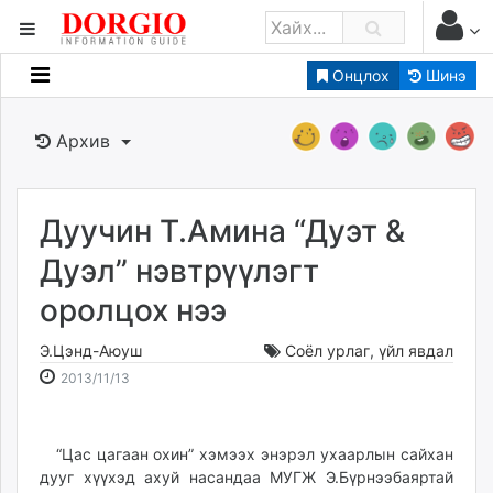
Онцлох
Шинэ
Мэдээллийн
Зар мэдээллийн
Архив
Банк санхүү
Бизнес ААН
Төрийн
Дуучин Т.Амина “Дуэт &
Нийслэлийн
Дуэл” нэвтрүүлэгт
оролцох нээ
dorgio.mn
Gogo.mn
Э.Цэнд-Аюуш
Соёл урлаг
,
үйл явдал
caak.mn
2013-
2026-
2013/11/13
news.mn
11-
08-
13
07
zindaa.mn
23:16:50
17:33:35
“Цас цагаан охин” хэмээх энэрэл ухаарлын сайхан
Baabar.mn
дууг хүүхэд ахуй насандаа МУГЖ Э.Бүрнээбаяртай
tovch.mn