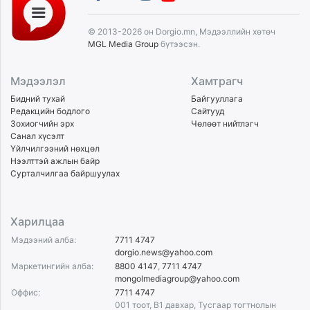
© 2013-2026 он Dorgio.mn, Мэдээллийн хөтөч
MGL Media Group
бүтээсэн.
Мэдээлэл
Хамтрагч
Бидний тухай
Байгууллага
Редакцийн бодлого
Сайтууд
Зохиогчийн эрх
Чөлөөт нийтлэгч
Санал хүсэлт
Үйлчилгээний нөхцөл
Нээлттэй ажлын байр
Сурталчилгаа байршуулах
Харилцаа
Мэдээний алба:
7711 4747
dorgio.news@yahoo.com
Маркетингийн алба:
8800 4147
,
7711 4747
mongolmediagroup@yahoo.com
Оффис:
7711 4747
001 тоот, B1 давхар, Тусгаар тогтнолын