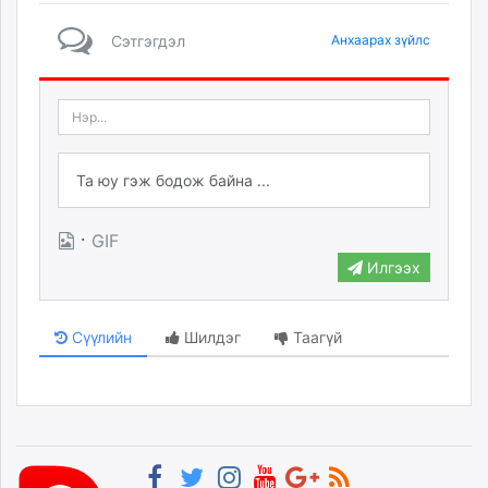
Сэтгэгдэл
Анхаарах зүйлс
·
GIF
Илгээх
Сүүлийн
Шилдэг
Таагүй