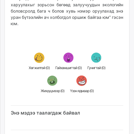
харуулахыг зорьсон бөгөөд залуучуудын экологийн
unuudur.mn
боловсролд бага ч болов хувь нэмэр оруулахад энэ
isee.mn
уран бүтээлийн ач холбогдол оршиж байгаа юм” гэсэн
mglradio.com
юм.
fact.mn
itoim.mn
tumen.mn
shuum.mn
times.mn
tvmongolia.mn
Хөгжилтэй (
0
)
Гайхамшигтай (
0
)
Гунигтай (
0
)
mass.mn
unegui.mn
assa.mn
Жихүүцмээр (
0
)
Үзэн ядмаар (
0
)
toim.mn
tac.mn
paparazzi.mn
Энэ мэдээ таалагдаж байвал
unread.today