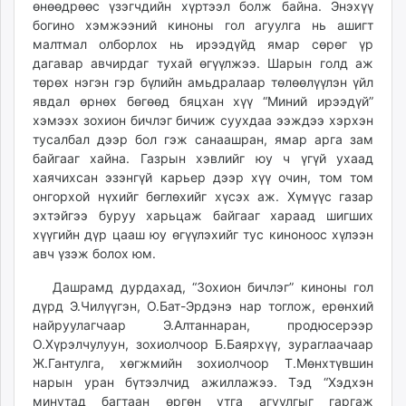
өнөөдрөөс үзэгчдийн хүртээл болж байна. Энэхүү
ikon.mn
богино хэмжээний киноны гол агуулга нь ашигт
mnb.mn
малтмал олборлох нь ирээдүйд ямар сөрөг үр
Livetv.mn
дагавар авчирдаг тухай өгүүлжээ. Шарын голд аж
Eguur.mn
төрөх нэгэн гэр бүлийн амьдралаар төлөөлүүлэн үйл
явдал өрнөх бөгөөд бяцхан хүү “Миний ирээдүй”
24tsag.mn
хэмээх зохион бичлэг бичиж суухдаа ээждээ хэрхэн
shuud.mn
тусалбал дээр бол гэж санаашран, ямар арга зам
eagle.mn
байгааг хайна. Газрын хэвлийг юу ч үгүй ухаад
ergelt.mn
хаячихсан эзэнгүй карьер дээр хүү очин, том том
zarig.mn
онгорхой нүхийг бөглөхийг хүсэх аж. Хүмүүс газар
эхтэйгээ буруу харьцаж байгааг хараад шигших
today.mn
хүүгийн дүр цааш юу өгүүлэхийг тус киноноос хүлээн
zuv.mn
авч үзэж болох юм.
mminfo.mn
ugluu.mn
Дашрамд дурдахад, “Зохион бичлэг” киноны гол
дүрд Э.Чилүүгэн, О.Бат-Эрдэнэ нар тоглож, ерөнхий
urlag.mn
найруулагчаар Э.Алтаннаран, продюсерээр
unen.mn
О.Хүрэлчулуун, зохиолчоор Б.Баярхүү, зураглаачаар
asu.mn
Ж.Гантулга, хөгжмийн зохиолчоор Т.Мөнхтүвшин
shudarga.mn
нарын уран бүтээлчид ажиллажээ. Тэд “Хэдхэн
shuurhai.mn
минутад багтаан өргөн утга агуулгыг гаргаж