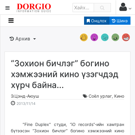
Онцлох
Шинэ
Мэдээллийн
Зар мэдээллийн
Архив
Банк санхүү
Бизнес ААН
Төрийн
“Зохион бичлэг” богино
Нийслэлийн
хэмжээний кино үзэгчдэд
хүрч байна...
dorgio.mn
Gogo.mn
Э.Цэнд-Аюуш
Соёл урлаг
,
Кино
caak.mn
2013-
2026-
2013/11/14
news.mn
11-
08-
14
07
zindaa.mn
21:36:38
23:48:51
"Fine Duplex" студи, “iO records”-ийн хамтран
Baabar.mn
бүтээсэн “Зохион бичлэг” богино хэмжээний кино
tovch.mn