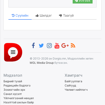
Илгээх
Сүүлийн
Шилдэг
Таагүй
© 2013-2026 он Dorgio.mn, Мэдээллийн хөтөч
MGL Media Group
бүтээсэн.
Мэдээлэл
Хамтрагч
Бидний тухай
Байгууллага
Редакцийн бодлого
Сайтууд
Зохиогчийн эрх
Чөлөөт нийтлэгч
Санал хүсэлт
Үйлчилгээний нөхцөл
Нээлттэй ажлын байр