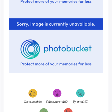
Хөгжилтэй (
0
)
Гайхамшигтай (
0
)
Гунигтай (
0
)