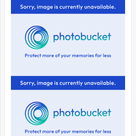
unuudur.mn
isee.mn
mglradio.com
fact.mn
itoim.mn
tumen.mn
shuum.mn
times.mn
tvmongolia.mn
mass.mn
unegui.mn
assa.mn
toim.mn
tac.mn
paparazzi.mn
unread.today