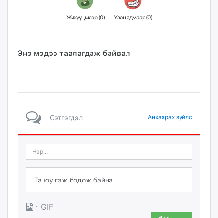
Жихүүцмээр (
0
)
Үзэн ядмаар (
0
)
Энэ мэдээ таалагдаж байвал
Сэтгэгдэл
Анхаарах зүйлс
·
GIF