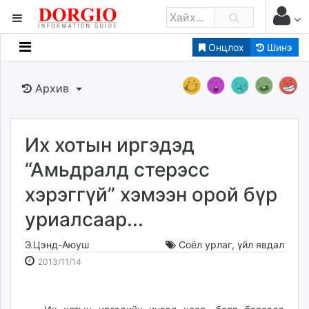
Онцлох
Шинэ
Мэдээллийн
Зар мэдээллийн
Архив
Банк санхүү
Бизнес ААН
Төрийн
Их хотын иргэдэд
Нийслэлийн
“Амьдралд стерэсс
хэрэггүй” хэмээн орой бүр
dorgio.mn
уриалсаар...
Gogo.mn
caak.mn
Э.Цэнд-Аюуш
Соёл урлаг
,
үйл явдал
news.mn
2013-
2026-
2013/11/14
zindaa.mn
11-
08-
Baabar.mn
14
08
tovch.mn