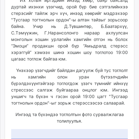
22:13:40
04:46:58
Их хотын иргэдийн инээд хөөр, баяр баясалд
ikon.mn
дуртай ихэнхи үзэгчид, орой бүр бие сэтгэлийнхээ
mnb.mn
стерэсийг тайлж эрч хүч, инээд хөөрийг мэдрэхээр
"Тусгаар тогтнолын ордон"-ы алтан тайзыг зорьсоор
Livetv.mn
байна. Учир нь Д.Түвшинтөр, Б.Баатархүү,
Eguur.mn
С.Тэмүүжин, Г.Нарансолонго нараар ахлуулсан
24tsag.mn
монголын хошин урлагийн хамгийн отгон нь болох
shuud.mn
“Эмоци” продакшн орой бүр “Амьдралд стерэсс
eagle.mn
хэрэггүй” хэмээх шинэ хошин шоу тоглотоо 19:00
цагаас тоглож байгаа юм.
ergelt.mn
zarig.mn
Үнэхээр үзэгчдийг байлдан дагуулж буй тус тоглолт
today.mn
нь хамгийн олон уран бүтээлчдийн
zuv.mn
бүрэлдэхүүнтэйгээр тоглогдож үзэгч түмнийг ийнхүү
стрессээс салгаж буйгаараа онцлог юм. Ингээд
mminfo.mn
уншигч та бүхэн ч гэсэн орой 19:00 цагт "Тусгаар
ugluu.mn
тогтнолын ордон"-ыг зорьж стерэссээсээ салаарай.
urlag.mn
unen.mn
Ингээд та бүхэндээ тоглолтын фото сурвалжлагаа
толилуулъя.
asu.mn
shudarga.mn
shuurhai.mn