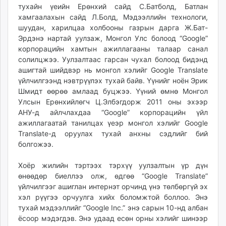
тухайн үеийн Ерөнхий сайд С.Батболд, Батлан
ikon.mn
хамгаалахын сайд Л.Болд, Мэдээллийн технологи,
mnb.mn
шуудан, харилцаа холбооны газрын дарга Ж.Бат-
Livetv.mn
Эрдэнэ нартай уулзаж, Монгол Улс болоод “Google”
Eguur.mn
корпорацийн хамтын ажиллагааны талаар санал
24tsag.mn
солилцжээ. Уулзалтаас гарсан чухал болоод бидэнд
ашигтай шийдвэр нь монгол хэлийг Google Translate
shuud.mn
үйлчилгээнд нэвтрүүлэх тухай байв. Үүнийг ноён Эрик
eagle.mn
Шмидт өөрөө амлаад буцжээ. Үүний өмнө Монгол
ergelt.mn
Улсын Ерөнхийлөгч Ц.Элбэгдорж 2011 оны эхээр
zarig.mn
АНУ-д айлчлахдаа “Google” корпорацийн үйл
today.mn
ажиллагаатай танилцах үеэр монгол хэлийг Google
Translate-д оруулах тухай анхны сэдлийг бий
zuv.mn
болгожээ.
mminfo.mn
ugluu.mn
Хоёр жилийн тэртээх тэрхүү уулзалтын үр дүн
urlag.mn
өнөөдөр биеллээ олж, өдгөө “Google Translate”
unen.mn
үйлчилгээг ашиглан интернэт орчинд үнэ төлбөргүй эх
asu.mn
хэл рүүгээ орчуулга хийх боломжтой боллоо. Энэ
тухай мэдээллийг “Google Inc.” энэ сарын 10-нд албан
shudarga.mn
ёсоор мэдэгдэв. Энэ удаад есөн орны хэлийг шинээр
shuurhai.mn