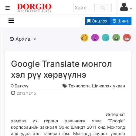
Онцлох
Шинэ
Мэдээллийн
Зар мэдээллийн
Архив
Банк санхүү
Бизнес ААН
Төрийн
Google Translate монгол
Нийслэлийн
хэл рүү хөрвүүлнэ
Э.Батхүү
Технологи
,
Шинжлэх ухаан
dorgio.mn
2013-
2026-
2013/12/15
Gogo.mn
12-
08-
caak.mn
15
06
news.mn
14:15:59
12:49:42
Интернэт
zindaa.mn
хэмээх их гүрэнд хаанчилж яваа “Google”
Baabar.mn
корпорацийн захирал Эрик Шмидт 2011 онд Монголд
tovch.mn
анх удаа хөл тавьсан юм. Монголд зочлох үеэрээ