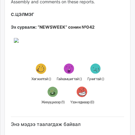
Assembly and comments on these reports.
С.ЦЭЛМЭГ
Эх сурвалж:
“NEWSWEEK” сонин №042
Хөгжилтэй (
)
Гайхамшигтай (
)
Гунигтай (
)
Жихүүцмээр (
1
)
Үзэн ядмаар (
0
)
Энэ мэдээ таалагдаж байвал