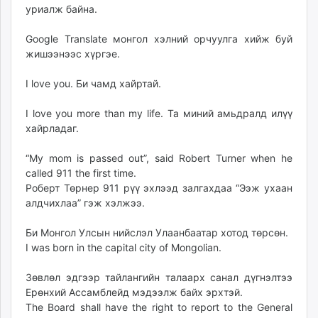
уриалж байна.
Google Translate монгол хэлний орчуулга хийж буй
жишээнээс хүргэе.
I love you. Би чамд хайртай.
I love you more than my life. Та миний амьдралд илүү
хайрладаг.
“My mom is passed out”, said Robert Turner when he
called 911 the first time.
Роберт Төрнер 911 рүү эхлээд залгахдаа “Ээж ухаан
алдчихлаа” гэж хэлжээ.
Би Монгол Улсын нийслэл Улаанбаатар хотод төрсөн.
I was born in the capital city of Mongolian.
Зөвлөл эдгээр тайлангийн талаарх санал дүгнэлтээ
Ерөнхий Ассамблейд мэдээлж байх эрхтэй.
The Board shall have the right to report to the General