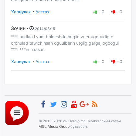
·
Хариулах
Устгах
-
0
-
0
Зочин ·
2014/03/15
***l hudlaa l yum bnleeshde hugiin zuer ugnuudig n
orchulad tawichihsan oguulberin utgiig gargaj ogoogui
***l ***in naasan
·
Хариулах
Устгах
-
0
-
0
© 2013-2026 он Dorgio.mn, Мэдээллийн хөтөч
MGL Media Group
бүтээсэн.