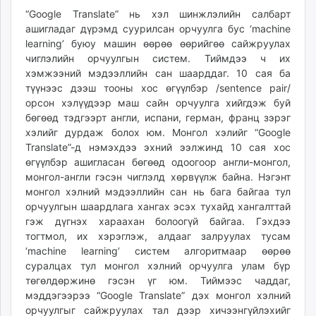
“Google Translate” нь хэл шинжлэлийн салбарт
ашигладаг дүрэмд суурилсан орчуулга бус ‘machine
learning’ буюу машин өөрөө өөрийгөө сайжруулах
чиглэлийн орчуулгын систем. Тиймдээ ч их
хэмжээний мэдээллийн сан шаарддаг. 10 сая ба
түүнээс дээш тооны хос өгүүлбэр /sentence pair/
орсон хэлүүдээр маш сайн орчуулга хийгдэж буй
бөгөөд тэдгээрт англи, испани, герман, франц зэрэг
хэлийг дурдаж болох юм. Монгол хэлийг “Google
Translate”-д нэмэхдээ эхний ээлжинд 10 сая хос
өгүүлбэр ашигласан бөгөөд одоогоор англи-монгол,
монгол-англи гэсэн чиглэлд хөрвүүлж байна. Нэгэнт
монгол хэлний мэдээллийн сан нь бага байгаа тул
орчуулгын шаардлага хангах эсэх тухайд хангалттай
гэж дүгнэх хараахан болоогүй байгаа. Гэхдээ
тогтмол, их хэрэглэж, алдааг залруулах тусам
‘machine learning’ систем алгоритмаар өөрөө
суралцах тул монгол хэлний орчуулга улам бүр
төгөлдөржинө гэсэн үг юм. Тиймээс чаддаг,
мэддэгээрээ “Google Translate” дэх монгол хэлний
орчуулгыг сайжруулах тал дээр хичээнгүйлэхийг