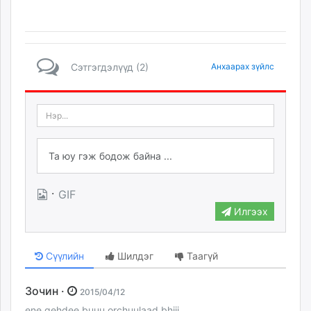
Сэтгэгдэлүүд (2)
Анхаарах зүйлс
·
GIF
Илгээх
Сүүлийн
Шилдэг
Таагүй
Зочин ·
2015/04/12
ene gehdee buuu orchuulaad bhiii