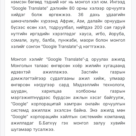
нэмсэн бөгөөд тэдний нэг нь монгол хэл юм. Ингээд
unuudur.mn
“Google Translate” дэлхийн 80 орны хэлээр орчуулга
isee.mn
хийдэг болж өргөжжээ. 36 дахь удаагийн
mglradio.com
шинэчлэлийн хүрээнд Африк, Ази, далайн орнуудын
бүсээс есөн хэл, тодруулбал, нийтдээ 200 сая гаруй
fact.mn
нутгийн иргэдийн хэрэглэдэг хауса, игбо, йоруба,
itoim.mn
сомали, зулу, балба, пунжаби, маори болон монгол
tumen.mn
хэлийг сонгон “Google Translate”-д нэгтгэжээ.
shuum.mn
times.mn
Монгол хэлийг “Google Translate”-д оруулах ажилд
Монголын талаас өнгөрсөн хоёр жилийн хугацаанд
tvmongolia.mn
идэвхтэй ажиллажээ. Засгийн газрын
mass.mn
дэмжлэгтэйгээр судалгааны ажил хийж, улмаар
unegui.mn
өнгөрсөн нэгдүгээр сард Мэдээллийн технологи,
assa.mn
шуудан, харилцаа холбооны газрын
toim.mn
мэргэжилтнүүдээс бүрдсэн ажлын хэсэг байгуулж,
“Google” корпорацитай хамтран онлайн орчуулгын
tac.mn
системд ажиллаж эхэлсэн байна. Энэ ажилд мөн
paparazzi.mn
“Google” корпорацийн хайлтын системийн компанид
unread.today
ажилладаг Б.Батхүү гэх монгол залуу хувийн
шугамаар тусалжээ.