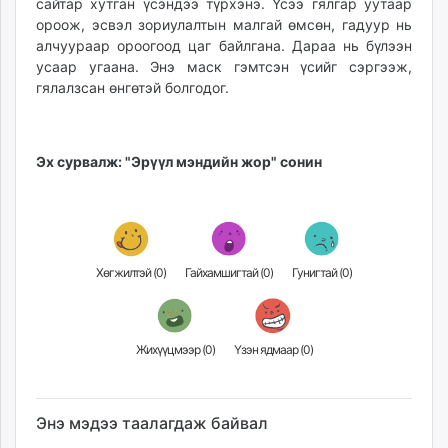
сайтар хутган үсэндээ түрхэнэ. Үсээ гялгар уутаар
ороож, эсвэл зориулалтын малгай өмсөн, гадуур нь
алчуураар ороогоод цаг байлгана. Дараа нь бүлээн
усаар угаана. Энэ маск гэмтсэн үсийг сэргээж,
гялалзсан өнгөтэй болгодог.
Эх сурвалж: "Эрүүл мэндийн жор" сонин
Хөгжилтэй (
0
)
Гайхамшигтай (
0
)
Гунигтай (
0
)
Жихүүцмээр (
0
)
Үзэн ядмаар (
0
)
Энэ мэдээ таалагдаж байвал