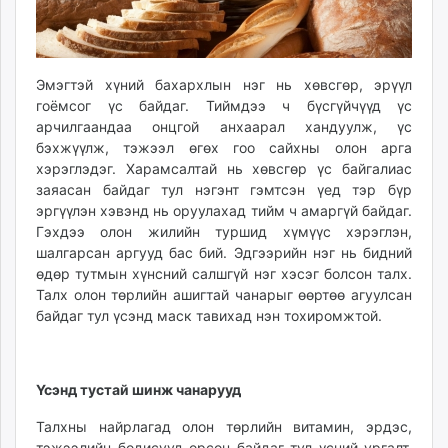
ikon.mn
mnb.mn
Livetv.mn
Эмэгтэй хүний бахархлын нэг нь хөвсгөр, эрүүл
Eguur.mn
гоёмсог үс байдаг. Тиймдээ ч бүсгүйчүүд үс
24tsag.mn
арчилгаандаа онцгой анхаарал хандуулж, үс
shuud.mn
бэхжүүлж, тэжээл өгөх гоо сайхны олон арга
eagle.mn
хэрэглэдэг. Харамсалтай нь хөвсгөр үс байгалиас
заяасан байдаг тул нэгэнт гэмтсэн үед тэр бүр
ergelt.mn
эргүүлэн хэвэнд нь оруулахад тийм ч амаргүй байдаг.
zarig.mn
Гэхдээ олон жилийн туршид хүмүүс хэрэглэн,
today.mn
шалгарсан аргууд бас бий. Эдгээрийн нэг нь бидний
zuv.mn
өдөр тутмын хүнсний салшгүй нэг хэсэг болсон талх.
mminfo.mn
Талх олон төрлийн ашигтай чанарыг өөртөө агуулсан
байдаг тул үсэнд маск тавихад нэн тохиромжтой.
ugluu.mn
urlag.mn
unen.mn
Үсэнд тустай шинж чанарууд
asu.mn
shudarga.mn
Талхны найрлагад олон төрлийн витамин, эрдэс,
shuurhai.mn
тэжээлийн бодисууд орсон байдаг тул үсний ургалт,