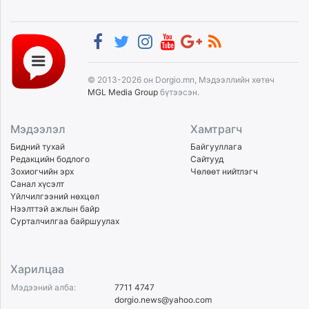
© 2013-2026 он Dorgio.mn, Мэдээллийн хөтөч
MGL Media Group
бүтээсэн.
Мэдээлэл
Хамтрагч
Бидний тухай
Байгууллага
Редакцийн бодлого
Сайтууд
Зохиогчийн эрх
Чөлөөт нийтлэгч
Санал хүсэлт
Үйлчилгээний нөхцөл
Нээлттэй ажлын байр
Сурталчилгаа байршуулах
Харилцаа
Мэдээний алба:
7711 4747
dorgio.news@yahoo.com