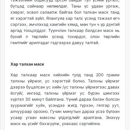
unuudur.mn
бүтцэд сайнаар нөлөөлдөг. Таны үс удаан ургаж,
хэврэг, эсвэл салаапж байгаа бол талхан маск танд
isee.mn
яг хэрэгтэй зүйл. Ялангуяа хар талх үсэнд тэжээл өгч
mglradio.com
сэргээх, эмчлэхэд хамгийн хямд, мөн тун ч үр дүнтэй
fact.mn
аргад тооцогддог. Түүнчлэн талхаар бэлдсэн маск нь
itoim.mn
бүхий л төрлийн үсэнд тохирдог, олон төрлийн
tumen.mn
гэмтлийг арилгадаг гэдгээрээ давуу талтай.
shuum.mn
times.mn
tvmongolia.mn
Хар талхан маск
mass.mn
Хар талхаар маск хийхийн тулд танд 200 грамм
unegui.mn
талхны үйрмэг, ус хэрэгтэй болно. Талхны үйрмэг
assa.mn
дээрээ буцалсан ус хийн /ус талхны үйрмэгээс давах
toim.mn
ёсгүй/, ингээд талхны үйрмэг ус бүрэн шингээх
хүртэл 30 минут байлгана. Үүний дараа бэлэн болсон
tac.mn
зуурмагийг хуйх, үсэндээ жигд түрхэн, гялгар уут,
paparazzi.mn
алчуураар орооно. Гучин минутын дараа үсээ бүлээн
unread.today
усаар угаан максны үлдэгдлийг арилгана. Энэхүү
маск нь үсийг бэхжүүлж, унахаас сэргийлнэ.