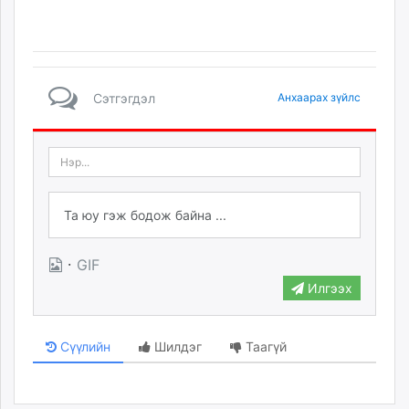
Сэтгэгдэл
Анхаарах зүйлс
·
GIF
Илгээх
Сүүлийн
Шилдэг
Таагүй