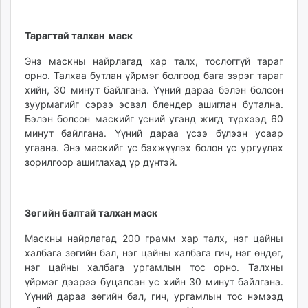
Тарагтай талхан маск
Энэ маскны найрлагад хар талх, тослоггүй тараг
орно. Талхаа бутлан үйрмэг болгоод бага зэрэг тараг
хийн, 30 минут байлгана. Үүний дараа бэлэн болсон
зуурмагийг сэрээ эсвэл блендер ашиглан бутална.
Бэлэн болсон маскийг үсний уганд жигд түрхээд 60
минут байлгана. Үүний дараа үсээ бүлээн усаар
угаана. Энэ маскийг үс бэхжүүлэх болон үс ургуулах
зорилгоор ашиглахад үр дүнтэй.
Зөгийн балтай талхан маск
Маскны найрлагад 200 грамм хар талх, нэг цайны
халбага зөгийн бал, нэг цайны халбага гич, нэг өндөг,
нэг цайны халбага ургамлын тос орно. Талхны
үйрмэг дээрээ буцалсан ус хийн 30 минут байлгана.
Үүний дараа зөгийн бал, гич, ургамлын тос нэмээд