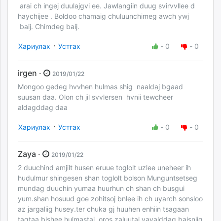
arai ch ingej duulajgvi ee. Jawlangiin duug svirvvllee d
haychijee . Boldoo chamaig chuluunchimeg awch ywj
baij. Chimdeg baij.
·
Хариулах
Устгах
-
0
-
0
irgen ·
2019/01/22
Mongoo gedeg hvvhen hulmas shig naaldaj bgaad
suusan daa. Olon ch jil svvlersen hvnii tewcheer
aldagddag daa
·
Хариулах
Устгах
-
0
-
0
Zaya ·
2019/01/22
2 duuchind amjilt husen eruue toglolt uzlee uneheer ih
hudulmur shingesen shan toglolt bolson Munguntsetseg
mundag duuchin yumaa huurhun ch shan ch busgui
yum.shan hosuud goe zohitsoj bnlee ih ch uyarch sonsloo
az jargaliig husey.ter chuka gj huuhen enhiin tsagaan
tagtaa bishee hulmastai oros zaluutai yavalddag baisniig