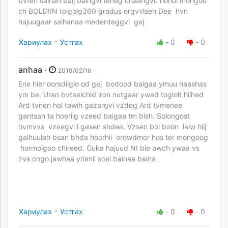
bvten saihan baij baihgvi teneg uhaangvu nohoi mongoo
ch BOLDIIN tolgoig360 gradus ergvvlsen Dee hvn
hajuugaar saihanaa mederdeggvi gej
·
Хариулах
Устгах
-
0
-
0
anhaa ·
2019/02/16
Ene hier oorsdiigio od gej bodood baigaa ymuu haashas
ym be. Uran bvteelchid iron nutgaar ywad toglolt hiihed
Ard tvnen hol tawih gazargvi vzdeg Ard tvmenee
gantsan ta hoeriig vzeed baigaa tm bish. Solongost
hvmvvs vzeegvi l gesen shdee. Vzsen bol boon laiw hiij
gaihuulah bsan bhda hoorhii orowdmor hos ter mongoog
hormoigoo chireed. Cuka hajuud NI bie awch ywaa vs
zvs ongo jawhaa yrianii soel bainaa baina
·
Хариулах
Устгах
-
0
-
0