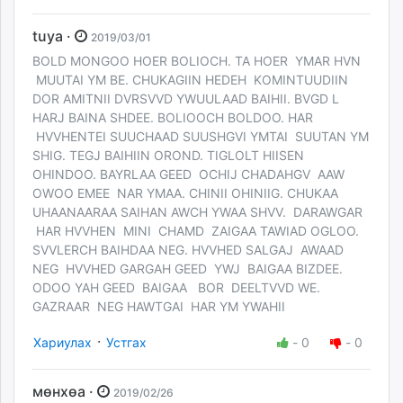
tuya ·
2019/03/01
BOLD MONGOO HOER BOLIOCH. TA HOER YMAR HVN
MUUTAI YM BE. CHUKAGIIN HEDEH KOMINTUUDIIN
DOR AMITNII DVRSVVD YWUULAAD BAIHII. BVGD L
HARJ BAINA SHDEE. BOLIOOCH BOLDOO. HAR
HVVHENTEI SUUCHAAD SUUSHGVI YMTAI SUUTAN YM
SHIG. TEGJ BAIHIIN OROND. TIGLOLT HIISEN
OHINDOO. BAYRLAA GEED OCHIJ CHADAHGV AAW
OWOO EMEE NAR YMAA. CHINII OHINIIG. CHUKAA
UHAANAARAA SAIHAN AWCH YWAA SHVV. DARAWGAR
HAR HVVHEN MINI CHAMD ZAIGAA TAWIAD OGLOO.
SVVLERCH BAIHDAA NEG. HVVHED SALGAJ AWAAD
NEG HVVHED GARGAH GEED YWJ BAIGAA BIZDEE.
ODOO YAH GEED BAIGAA BOR DEELTVVD WE.
GAZRAAR NEG HAWTGAI HAR YM YWAHII
·
Хариулах
Устгах
-
0
-
0
мөнхөа ·
2019/02/26