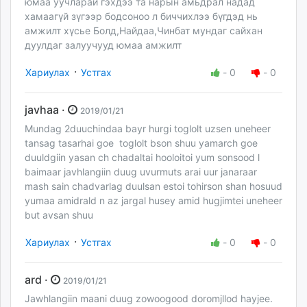
юмаа уучларай гэхдээ та нарын амьдрал надад
хамаагүй зүгээр бодсоноо л биччихлээ бүгдэд нь
амжилт хүсье Болд,Найдаа,Чинбат мундаг сайхан
дуулдаг залуучууд юмаа амжилт
·
Хариулах
Устгах
-
0
-
0
javhaa ·
2019/01/21
Mundag 2duuchindaa bayr hurgi toglolt uzsen uneheer
tansag tasarhai goe toglolt bson shuu yamarch goe
duuldgiin yasan ch chadaltai hooloitoi yum sonsood l
baimaar javhlangiin duug uvurmuts arai uur janaraar
mash sain chadvarlag duulsan estoi tohirson shan hosuud
yumaa amidrald n az jargal husey amid hugjimtei uneheer
but avsan shuu
·
Хариулах
Устгах
-
0
-
0
ard ·
2019/01/21
Jawhlangiin maani duug zowoogood doromjllod hayjee.