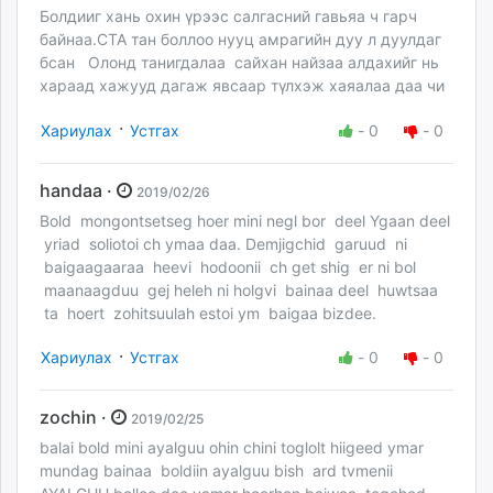
Болдииг хань охин үрээс салгасний гавьяа ч гарч
байнаа.СТА тан боллоо нууц амрагийн дуу л дуулдаг
бсан Олонд танигдалаа сайхан найзаа алдахийг нь
хараад хажууд дагаж явсаар түлхэж хаяалаа даа чи
·
Хариулах
Устгах
-
0
-
0
handaa ·
2019/02/26
Bold mongontsetseg hoer mini negl bor deel Ygaan deel
yriad soliotoi ch ymaa daa. Demjigchid garuud ni
baigaagaaraa heevi hodoonii ch get shig er ni bol
maanaagduu gej heleh ni holgvi bainaa deel huwtsaa
ta hoert zohitsuulah estoi ym baigaa bizdee.
·
Хариулах
Устгах
-
0
-
0
zochin ·
2019/02/25
balai bold mini ayalguu ohin chini toglolt hiigeed ymar
mundag bainaa boldiin ayalguu bish ard tvmenii