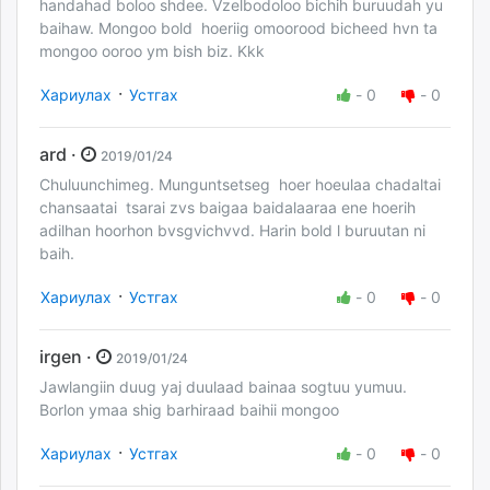
handahad boloo shdee. Vzelbodoloo bichih buruudah yu
baihaw. Mongoo bold hoeriig omoorood bicheed hvn ta
mongoo ooroo ym bish biz. Kkk
·
Хариулах
Устгах
-
0
-
0
ard ·
2019/01/24
Chuluunchimeg. Munguntsetseg hoer hoeulaa chadaltai
chansaatai tsarai zvs baigaa baidalaaraa ene hoerih
adilhan hoorhon bvsgvichvvd. Harin bold l buruutan ni
baih.
·
Хариулах
Устгах
-
0
-
0
irgen ·
2019/01/24
Jawlangiin duug yaj duulaad bainaa sogtuu yumuu.
Borlon ymaa shig barhiraad baihii mongoo
·
Хариулах
Устгах
-
0
-
0