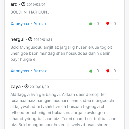
ard ·
2019/02/01
BOLDIIN HAR GUNJ
·
Хариулах
Устгах
-
0
-
0
nergui ·
2019/01/31
Bold Munguuduu amjilt az jargaliig husen eruue toglolt
unen goe bson mundag shan hosuuddaa dahin dahin
bayr hurgie e
·
Хариулах
Устгах
-
0
-
0
zaya ·
2019/01/30
Alddaggvi hvn gej baihgvi. Aldaan deer doroolj ter
tusamaa naiz hamgiin muuhai ni ene shdee mongoo chi
aldaj ywahad ni tvshih hvn ch baisaan tegeegvi chi
tvlheed er nohoriig ni bulaasan. Jargal zowlongoo
chamd yridag baisaan biz. Ter ni chamd olz bolj baisaan
biz. Bold mongoo hoer hezeenii svvlvvd bsan shdee