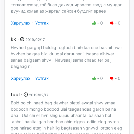
тоглолт үзээд гоё бнаа дахиад ирээсээ гээд л мундаг
дуучид юмаа аз жаргал сайхан бүгдийг ерөөе
·
Хариулах
Устгах
-
0
-
0
kk ·
2019/02/17
Hvvhed gargaj l boldiig togtooh baihdaa ene bas aihtwar
hvvhen baigaa biz duugai daruuhanii tsaana aihtwar
sanaa baigaam shvv . Nawsaaj sarhaichaad ter baij
baigaag ni
·
Хариулах
Устгах
-
0
-
0
tuul ·
2019/02/17
Bold oo chi naad beg dawhar bietei awgai shvv ymaa
bodooch mongo bodood ulai tsagaandaa garch baina
daa . Uul chi er hvn shig uujuu uhaantai baisaan bol
anhnii hanitai gaa hoorhon ohintoigoo odiid eleg bvten
goe hairad etsgiin hair iig bagtaasan vgnvvd ortson eleg