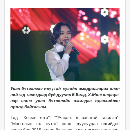
15:28:18
00:13:29
ikon.mn
mnb.mn
Livetv.mn
Eguur.mn
24tsag.mn
shuud.mn
eagle.mn
ergelt.mn
zarig.mn
today.mn
zuv.mn
mminfo.mn
Уран бүтээлээс илүүтэй хувийн амьдралаараа олон
ugluu.mn
нийтэд танигдаад буй дуучин Б.Болд, Х.Мөнгөнцэцэг
urlag.mn
нар шинэ уран бүтээлийн ажилдаа идэвхийлэн
unen.mn
ороод байгаа юм.
asu.mn
Тэд "Хосын ятга", ""Учирах л заяатай тавилан",
shudarga.mn
"Монголын тал нутаг" зэрэг дуунуудаа өлгийдөн
shuurhai.mn
авсан бол 2018 ондоо багтааж шинэ цомгоо гаргасан.