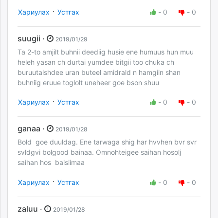
·
Хариулах
Устгах
-
0
-
0
suugii ·
2019/01/29
Ta 2-to amjilt buhnii deediig husie ene humuus hun muu
heleh yasan ch durtai yumdee bitgii too chuka ch
buruutaishdee uran buteel amidrald n hamgiin shan
buhniig eruue toglolt uneheer goe bson shuu
·
Хариулах
Устгах
-
0
-
0
ganaa ·
2019/01/28
Bold goe duuldag. Ene tarwaga shig har hvvhen bvr svr
svldgvi bolgood bainaa. Omnohteigee saihan hosolj
saihan hos baisiimaa
·
Хариулах
Устгах
-
0
-
0
zaluu ·
2019/01/28