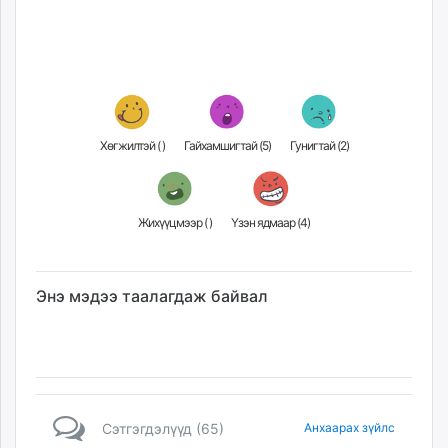
Хөгжилтэй (
)
Гайхамшигтай (
5
)
Гунигтай (
2
)
Жихүүцмээр (
)
Үзэн ядмаар (
4
)
Энэ мэдээ таалагдаж байвал
Сэтгэгдэлүүд (65)
Анхаарах зүйлс