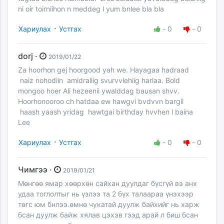
ni oir toirniihon n meddeg l yum bnlee bla bla
·
Хариулах
Устгах
-
0
-
0
dorj ·
2019/01/22
Za hoorhon gej hoorgood yah we. Hayagaa hadraad
naiz nohodiin amidraliig svurvvlehiig harlaa. Bold
mongoo hoer Ali hezeenii ywalddag bausan shvv.
Hoorhonooroo ch hatdaa ew hawgvi bvdvvn bargil
haash yaash yridag hawtgai birthday hvvhen l baina
Lee
·
Хариулах
Устгах
-
0
-
0
Чимгээ ·
2019/01/21
Мөнгөө ямар хөөрхөн сайхан дуулдаг бүсгүй вэ анх
удаа тоглолтыг нь үзлээ та 2 бүх талаараа үнэхээр
төгс юм бнлээ.өмнө чукатай дуулж байхийг нь харж
бсан дуулж байж хялав цэхэв гээд арай л биш бсан