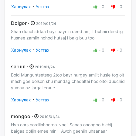
·
Хариулах
Устгах
-
0
-
0
Dolgor ·
2019/01/24
Shan duuchiddaa bayr bayriin deed amjilt buhnii deediig
husnee zamiin nohod hutsaj l baig buu too
·
Хариулах
Устгах
-
0
-
0
saruul ·
2019/01/24
Bold Munguntsetseg 2too bayr hurgey amjilt husie toglolt
mash goe bolson shu mundag chadaltai hooloitoi duuchid
yumaa az jargal eruue
·
Хариулах
Устгах
-
0
-
0
mongoo ·
2019/01/24
Hvn oors oordiinhooroo vnelj Sanaa onoogoo bichij
baigaa doljin emee mini. Awch geehiin uhaanaar