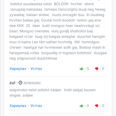
boldtoi suuslaadaa odoo BOLDIIN hvcher olond
tanugdaj bainadaa ternees Ganzorigtoi duulj neg heseg
yywaldaj baisan shdee .nuuts amragiin duu ih duuldag
hvvhen bailaa gej. Duutai hvnii doodoh noiton gej ene
dee KKK 25 deer bold mongoo hoer newtrvvlegt orj
bsan. Mongoo vnendee nunj gonjiij sholhoitol baij
baigaad ni.ter tsug orj baigaa emegtei duuchid hamgiin
muu ni baina Lee tiim saihan hvvhniig IIM hormoigoo
chirsen hawtgai har hvvheneer solih gej. Boldod mash ih
haragamsaj vzlee surguuliig ni togsson bolohoor duugaa
neg solgourood duulchiimaa
·
Хариулах
Устгах
-
0
-
0
zul ·
2019/02/02
solgoiroloo estoi soliotoi zasjee bold salgaj suusan
shigee solijee
·
Хариулах
Устгах
-
0
-
0