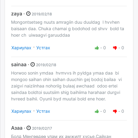
zaya ·
2019/02/18
Mongontsetseg nuuts amragiin duu duuldag l hvvhen
baisaan daa. Chuka chamai g bodohod od shvv bold ta
hoer ch uiwaagvi garuuddaa
·
Хариулах
Устгах
-
0
-
0
sainaa ·
2019/02/18
Horwoo sonin ymdaa hvmvvs ih pyldga ymaa daa bi
mongoo saihan ohin saihan duuchin gej bodoj bailaa vi
zaigvi naiziinhaa nohoriig bulaaj awchaad odoo ertei
saindaa boldtoi suutsiim shig baihiima harahaar durgvi
hvreed baihii. Oyunii byd muutai bold ene hoer.
·
Хариулах
Устгах
-
0
-
0
Азаа ·
2019/02/17
Болд Мөнгөөдөө улам их амжилт хүсье.Сайхан