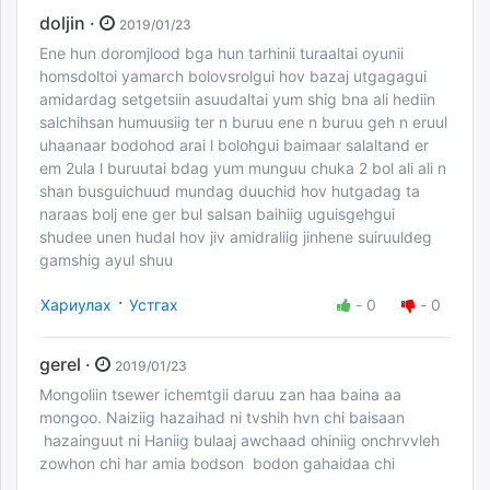
doljin ·
2019/01/23
Ene hun doromjlood bga hun tarhinii turaaltai oyunii
homsdoltoi yamarch bolovsrolgui hov bazaj utgagagui
amidardag setgetsiin asuudaltai yum shig bna ali hediin
salchihsan humuusiig ter n buruu ene n buruu geh n eruul
uhaanaar bodohod arai l bolohgui baimaar salaltand er
em 2ula l buruutai bdag yum munguu chuka 2 bol ali ali n
shan busguichuud mundag duuchid hov hutgadag ta
naraas bolj ene ger bul salsan baihiig uguisgehgui
shudee unen hudal hov jiv amidraliig jinhene suiruuldeg
gamshig ayul shuu
·
Хариулах
Устгах
-
0
-
0
gerel ·
2019/01/23
Mongoliin tsewer ichemtgii daruu zan haa baina aa
mongoo. Naiziig hazaihad ni tvshih hvn chi baisaan
hazainguut ni Haniig bulaaj awchaad ohiniig onchrvvleh
zowhon chi har amia bodson bodon gahaidaa chi