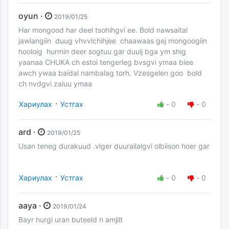
oyun ·
2019/01/25
Har mongood har deel tsohihgvi ee. Bold nawsaital
jawlangiin duug vhvvlchihjee chaawaas gej mongoogiin
hooloig hurmin deer sogtuu gar duulj bga ym shig
yaanaa CHUKA ch estoi tengerleg bvsgvi ymaa biee
awch ywaa baidal nambalag torh. Vzesgelen goo bold
ch nvdgvi zaluu ymaa
·
Хариулах
Устгах
-
0
-
0
ard ·
2019/01/25
Usan teneg durakuud .vlger duurailalgvi olbiison hoer gar
·
Хариулах
Устгах
-
0
-
0
aaya ·
2019/01/24
Bayr hurgi uran buteeld n amjilt