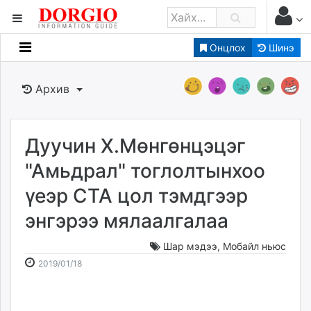
Онцлох
Шинэ
Мэдээллийн
Зар мэдээллийн
Архив
Банк санхүү
Бизнес ААН
Төрийн
Дуучин Х.Мөнгөнцэцэг
Нийслэлийн
"Амьдрал" тоглолтынхоо
үеэр СТА цол тэмдгээр
dorgio.mn
энгэрээ мялаалгалаа
Gogo.mn
caak.mn
Шар мэдээ
,
Мобайл ньюс
news.mn
2019-
2026-
2019/01/18
zindaa.mn
01-
08-
Baabar.mn
18
08
tovch.mn