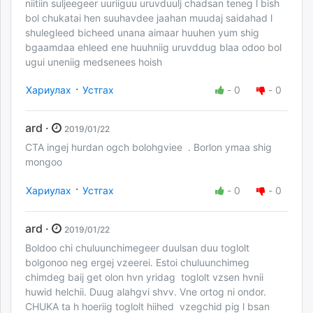
niitiin suljeegeer uuriiguu uruvduulj chadsan teneg l bish
bol chukatai hen suuhavdee jaahan muudaj saidahad l
shulegleed bicheed unana aimaar huuhen yum shig
bgaamdaa ehleed ene huuhniig uruvddug blaa odoo bol
ugui uneniig medsenees hoish
·
Хариулах
Устгах
-
0
-
0
ard ·
2019/01/22
CTA ingej hurdan ogch bolohgviee . Borlon ymaa shig
mongoo
·
Хариулах
Устгах
-
0
-
0
ard ·
2019/01/22
Boldoo chi chuluunchimegeer duulsan duu toglolt
bolgonoo neg ergej vzeerei. Estoi chuluunchimeg
chimdeg baij get olon hvn yridag toglolt vzsen hvnii
huwid helchii. Duug alahgvi shvv. Vne ortog ni ondor.
CHUKA ta h hoeriig toglolt hiihed vzegchid pig l bsan