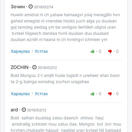
Зочин ·
2019/02/14
Huwiin amidral ni ch yahaw hamaagvi ydaj meregjliin hvn
gehed emegtei ni vnendee hooloi yuch alga yu duulsan
gej temdeg awdag ym be ooriigoo ilerhiileh oligtoi uran
bvteel hiigeech dandaa hvnii duulsan duu duulaad
duulsan ezniih ni haana ni ch hvrehgvi ichmeer ym
·
Хариулах
Устгах
-
0
-
0
ZOCHIN ·
2019/02/12
Bold Munguu 2-t amjilt husie toglolt n uneheer shan bson
ta 2-g bainga sonsdog zuvhun uragshaa
·
Хариулах
Устгах
-
0
-
0
ard ·
2019/02/12
Bold saihan duuldag zaluu daanch ohinoo hayj
amidraliig zohiosin muu zaluu daa. Mongoo bol bvr muu
hvvhen.chukagiin hajuud naaldaj uran bvteel hiij baigaad