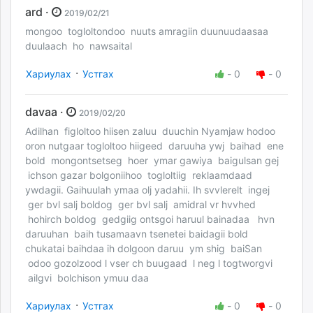
ard ·
2019/02/21
mongoo togloltondoo nuuts amragiin duunuudaasaa
duulaach ho nawsaital
·
Хариулах
Устгах
-
0
-
0
davaa ·
2019/02/20
Adilhan figloltoo hiisen zaluu duuchin Nyamjaw hodoo
oron nutgaar togloltoo hiigeed daruuha ywj baihad ene
bold mongontsetseg hoer ymar gawiya baigulsan gej
ichson gazar bolgoniihoo togloltiig reklaamdaad
ywdagii. Gaihuulah ymaa olj yadahii. Ih svvlerelt ingej
ger bvl salj boldog ger bvl salj amidral vr hvvhed
hohirch boldog gedgiig ontsgoi haruul bainadaa hvn
daruuhan baih tusamaavn tsenetei baidagii bold
chukatai baihdaa ih dolgoon daruu ym shig baiSan
odoo gozolzood l vser ch buugaad l neg l togtworgvi
ailgvi bolchison ymuu daa
·
Хариулах
Устгах
-
0
-
0