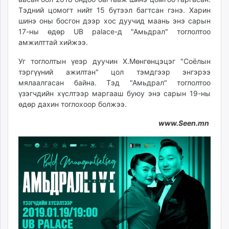
unuudur.mn
Тэдний цомогт нийт 15 бүтээл багтсан гэнэ. Харин
шинэ оны босгон дээр хос дуучид маань энэ сарын
isee.mn
17-ны өдөр UB palace-д "Амьдрал" тоглолтоо
mglradio.com
амжилттай хийжээ.
fact.mn
itoim.mn
Уг тоглолтын үеэр дуучин Х.Мөнгөнцэцэг "Соёлын
тэргүүний ажилтан" цол тэмдгээр энгэрээ
tumen.mn
мялаалгасан байна. Тэд "Амьдрал" тоглолтоо
shuum.mn
үзэгчдийн хүслтээр маргааш буюу энэ сарын 19-ны
times.mn
өдөр дахин тоглохоор болжээ.
tvmongolia.mn
www.Seen.mn
mass.mn
unegui.mn
assa.mn
toim.mn
tac.mn
paparazzi.mn
unread.today