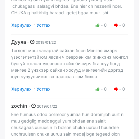
chukagaas salaagvi bhdaa. Ene hier ch hezeenii hoer.
CHUKA g haltirhiig haraad getej bgaa muur shi
·
Хариулах
Устгах
-
0
-
0
Дууяа ·
2019/01/22
Тоглолт маш чанартай сайхан бсон Мөнгөө ямарч
үзэсгэлэнтэй юм яасан ч хөөрхөн юм жинхэнэ монгол
бүсгүй тоглолт үзсэнээс хойш биширч бга шүү болд
мөнгөө 2 үнэхээр сайхан хосууд мөнгөөгийн дэргэд
юун чулуунчимэг вэ цаашаа л юм билээ
·
Хариулах
Устгах
-
0
-
0
zochin ·
2019/01/22
Ene humuus odoo bolimoor yumaa hun doromjloh uurt n
muu gedgiig meddeggui yum bhdaa ene salalt
chukagaas uuruus n ih bolson chuka uuruu l huuhdee
unchruulsen chuka uuruu sain medej bga tegeed olon