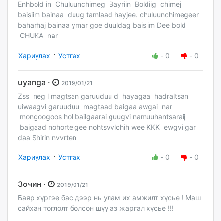
Enhbold in Chuluunchimeg Bayriin Boldiig chimej
baisiim bainaa duug tamlaad hayjee. chuluunchimegeer
baharhaj bainaa ymar goe duuldag baisiim Dee bold
CHUKA nar
·
Хариулах
Устгах
-
0
-
0
uyanga ·
2019/01/21
Zss neg l magtsan garuuduu d hayagaa hadraltsan
uiwaagvi garuuduu magtaad baigaa awgai nar
mongoogoos hol bailgaarai guugvi namuuhantsaraij
baigaad nohorteigee nohtsvvlchih wee KKK ewgvi gar
daa Shirin nvvrten
·
Хариулах
Устгах
-
0
-
0
Зочин ·
2019/01/21
Баяр хүргэе бас дээр нь улам их амжилт хүсье ! Маш
сайхан тоглолт болсон шүү аз жаргал хүсье !!!