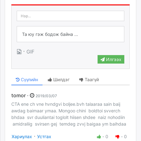
·
GIF
Илгээх
Сүүлийн
Шилдэг
Таагүй
tomor ·
2019/03/07
CTA ene ch vne hvndgvi boljee.bvh talaaraa sain baij
awdag baimaar ymaa. Mongoo chini boldtoi svverch
bhdaa svr duuliantai toglolt hiisen shdee naiz nohodiin
amidraliig svirsen gej temdeg zvvj baigaa ym baihdaa
·
Хариулах
Устгах
-
0
-
0