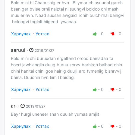
Bold mini bi Cham shig er hvn Bi ymar ch asuudal garch
bsan ger bvlee orhij naiztai ni suuhgvi boldoo chi mash
muu er hvn. Naad suusan awgaid ichih bulchirhai baihgvi
boloogvi toglolt hiigeed ywanaa.
·
Хариулах
Устгах
-
0
-
0
saruul ·
2019/01/27
Bold mini chi buruudah ergeltend orood bainadaa ta
hoert jawhlangiin duug buruu zorvv barhirch baihad ohin
chini hanitai chini goe hairiig duulj ard tvmeniig bishrvvlj
baina. Duuchin hvn tiim l baidag
·
Хариулах
Устгах
-
0
-
0
ari ·
2019/01/27
Bayr hurgi uneheer shan duulah yumaa amjilt
·
Хариулах
Устгах
-
0
-
0