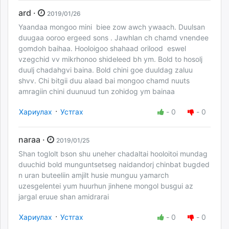
ard ·
2019/01/26
Yaandaa mongoo mini biee zow awch ywaach. Duulsan
duugaa ooroo ergeed sons . Jawhlan ch chamd vnendee
gomdoh baihaa. Hooloigoo shahaad orilood eswel
vzegchid vv mikrhonoo shideleed bh ym. Bold to hosolj
duulj chadahgvi baina. Bold chini goe duuldag zaluu
shvv. Chi bitgii duu alaad bai mongoo chamd nuuts
amragiin chini duunuud tun zohidog ym bainaa
·
Хариулах
Устгах
-
0
-
0
naraa ·
2019/01/25
Shan toglolt bson shu uneher chadaltai hooloitoi mundag
duuchid bold munguntsetseg naidandorj chinbat bugded
n uran buteeliin amjilt husie munguu yamarch
uzesgelentei yum huurhun jinhene mongol busgui az
jargal eruue shan amidrarai
·
Хариулах
Устгах
-
0
-
0