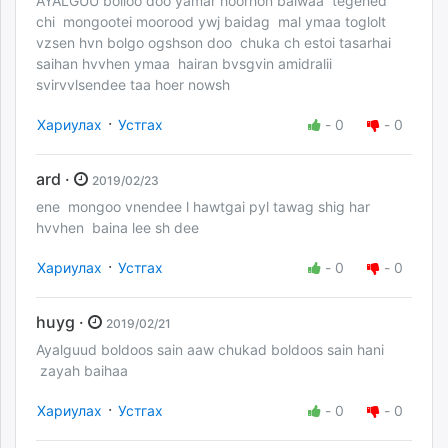
AYALGUU bolloo doo yamar hoorhon baiwaa tegehed
chi mongootei moorood ywj baidag mal ymaa toglolt
vzsen hvn bolgo ogshson doo chuka ch estoi tasarhai
saihan hvvhen ymaa hairan bvsgvin amidralii
svirvvlsendee taa hoer nowsh
·
Хариулах
Устгах
-
0
-
0
ard ·
2019/02/23
ene mongoo vnendee l hawtgai pyl tawag shig har
hvvhen baina lee sh dee
·
Хариулах
Устгах
-
0
-
0
huyg ·
2019/02/21
Ayalguud boldoos sain aaw chukad boldoos sain hani
zayah baihaa
·
Хариулах
Устгах
-
0
-
0