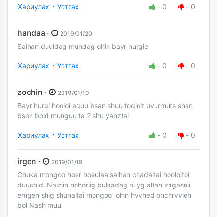
·
Хариулах
Устгах
-
0
-
0
handaa ·
2019/01/20
Saihan duuldag mundag ohin bayr hurgie
·
Хариулах
Устгах
-
0
-
0
zochin ·
2019/01/19
Bayr hurgi hooloi aguu bsan shuu toglolt uvurmuts shan
bson bold munguu ta 2 shu yanztai
·
Хариулах
Устгах
-
0
-
0
irgen ·
2019/01/19
Chuka mongoo hoer hoeulaa saihan chadaltai hooloitoi
duuchid. Naiziin nohoriig bulaadag ni yg altan zagasnii
emgen shig shunaltai mongoo ohin hvvhed onchrvvleh
bol Nash muu