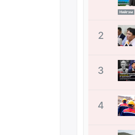
Нийгэм
2
3
4