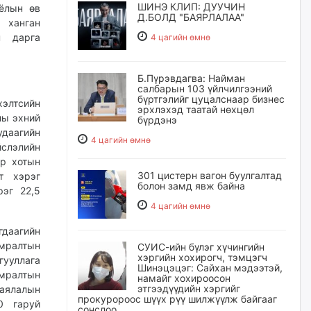
ШИНЭ КЛИП: ДУУЧИН
оёлын өв
Д.БОЛД "БАЯРЛАЛАА"
 ханган
н дарга
4 цагийн өмнө
Б.Пүрэвдагва: Найман
салбарын 103 үйлчилгээний
бүртгэлийг цуцалснаар бизнес
хэлтсийн
эрхлэхэд таатай нөхцөл
ны эхний
бүрдэнэ
даагийн
4 цагийн өмнө
йслэлийн
ар хотын
301 цистерн вагон буулгалтад
т хэрэг
болон замд явж байна
рэг 22,5
4 цагийн өмнө
даагийн
амралтын
СУИС-ийн бүлэг хүчингийн
хэргийн хохирогч, тэмцэгч
гууллага
Шинэцэцэг: Сайхан мэдээтэй,
амралтын
намайг хохироосон
этгээдүүдийн хэргийг
аялалын
прокуророос шүүх рүү шилжүүлж байгааг
0 гаруй
сонслоо