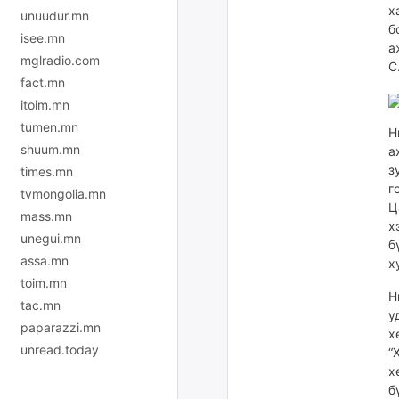
х
unuudur.mn
б
isee.mn
а
mglradio.com
С
fact.mn
itoim.mn
tumen.mn
Н
shuum.mn
а
з
times.mn
г
tvmongolia.mn
Ц
mass.mn
х
unegui.mn
б
assa.mn
х
toim.mn
Н
tac.mn
у
paparazzi.mn
х
unread.today
“
х
б