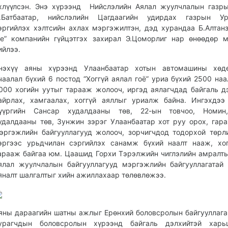
хлүүлсэн. Энэ хүрээнд Нийслэлийн Аялал жуулчлалын газр
.Батбаатар, нийслэлийн Цагдаагийн удирдах газрын Ур
эргийлэх хэлтсийн ахлах мэргэжилтэн, дэд хурандаа Б.Алтанзу
e” компанийн гүйцэтгэх захирал Э.Цоморлиг нар өнөөдөр 
ийлээ.
нэхүү аяны хүрээнд Улаанбаатар хотын автомашины хөдө
чаалал бүхий 6 постод “Хоггүй аялал гоё” уриа бүхий 2500 наа
000 хогийн уутыг тарааж жолооч, иргэд аялагчдад байгаль д
айрлах, хамгаалах, хоггүй аяллыг уриалж байна. Ингэхдээ
үүргийн Сансар худалдааны төв, 22-ын товчоо, Номин
удалдааны төв, Зунжин зэрэг Улаанбаатар хот руу орох, гара
эргэжлийн байгууллагууд жолооч, зорчигчдод тодорхой төрл
эргээс урьдчилан сэргийлэх санамж бүхий наалт нааж, хо
арааж байгаа юм. Цаашид Горхи Тэрэлжийн чиглэлийн амралты
ялал жуулчлалын байгууллагууд мэргэжлийн байгууллагатай
яналт шалгалтыг хийн ажиллахаар төлөвлөжээ.
яны дараагийн шатны ажлыг Ерөнхий боловсролын байгууллага
урагчдын боловсролын хүрээнд байгаль дэлхийтэй харь