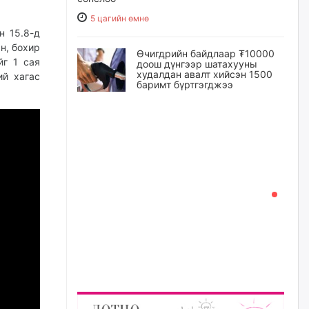
5 цагийн өмнө
н 15.8-д
ан, бохир
Өчигдрийн байдлаар ₮10000
йг 1 сая
доош дүнгээр шатахууны
худалдан авалт хийсэн 1500
ий хагас
баримт бүртгэгджээ
5 цагийн өмнө
Шатахуун олголтыг 50,000
төгрөгөөр хязгаарласныг
нэмэгдүүлж 100,000 төгрөгт
хүргэхээр судалж байгаа
5 цагийн өмнө
Ц.Сандаг-Очир: COP17 ба
COP31 хурлын уялдаа нь
Риогийн гурван конвенцын
нэгдсэн хэрэгжилтийг ахиулах
чухал алхам болно
6 цагийн өмнө