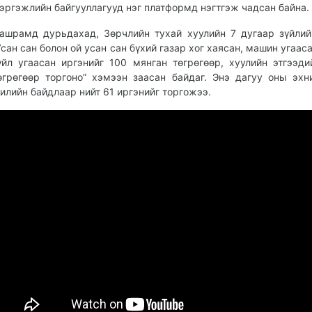
эргэжлийн байгууллагууд нэг платформд нэгтгэж чадсан байна.
ашрамд дурьдахад, Зөрчлийн тухай хуулийн 7 дугаар зүйлий
Усан сан болон ой усан сан бүхий газар хог хаясан, машин угаас
үйл угаасан иргэнийг 100 мянган төгрөгөөр, хуулийн этгээди
өгрөгөөр торгоно” хэмээн заасан байдаг. Энэ дагуу оны эхн
илийн байдлаар нийт 61 иргэнийг торгожээ.