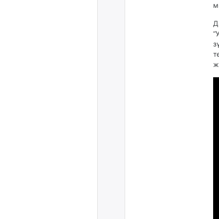
м
Д
“
з
т
ж