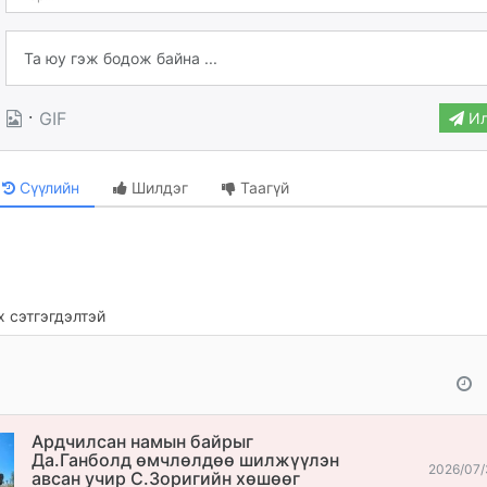
·
GIF
Ил
Сүүлийн
Шилдэг
Таагүй
 сэтгэгдэлтэй
Ардчилсан намын байрыг
Да.Ганболд өмчлөлдөө шилжүүлэн
2026/07/
авсан учир С.Зоригийн хөшөөг