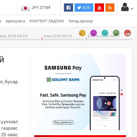
625
JPY 27.19₮
э
ярилцлага
КОНТЕНТ ЗАДЛАН
Хятад орноор
аа 2026 08 03
Ням 2026 08 02
Бямба 2026 08 01
й
л
,
Бусад
жуулчлал
 газраас
 25-наас