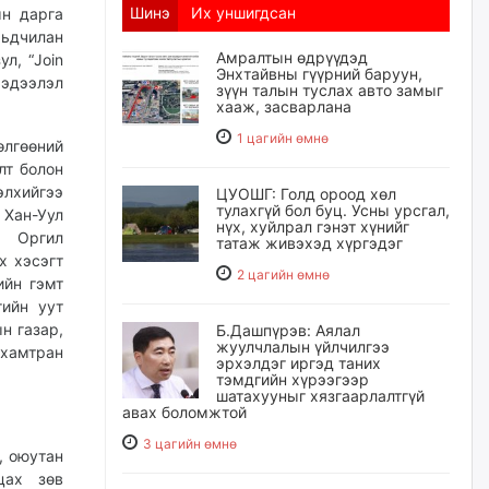
Шинэ
Их уншигдсан
ын дарга
ьдчилан
Амралтын өдрүүдэд
л, “Join
Энхтайвны гүүрний баруун,
мэдээлэл
зүүн талын туслах авто замыг
хааж, засварлана
1 цагийн өмнө
лгөөний
лт болон
элхийгээ
ЦУОШГ: Голд ороод хөл
тулахгүй бол буц. Усны урсгал,
 Хан-Уул
нүх, хуйлрал гэнэт хүнийг
, Оргил
татаж живэхэд хүргэдэг
х хэсэгт
2 цагийн өмнө
ийн гэмт
гийн уут
н газар,
Б.Дашпүрэв: Аялал
жуулчлалын үйлчилгээ
 хамтран
эрхэлдэг иргэд таних
тэмдгийн хүрээгээр
шатахууныг хязгаарлалтгүй
авах боломжтой
3 цагийн өмнө
, оюутан
цах зөв