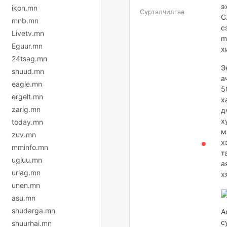
э
ikon.mn
Сурталчилгаа
С
mnb.mn
с
Livetv.mn
m
Eguur.mn
х
24tsag.mn
Э
shuud.mn
а
eagle.mn
5
ergelt.mn
х
zarig.mn
д
х
today.mn
м
zuv.mn
х
mminfo.mn
т
ugluu.mn
а
urlag.mn
х
unen.mn
asu.mn
shudarga.mn
А
с
shuurhai.mn