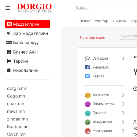
Эхлэл
Улс төр
Нийгэм
Эд
Мэдээллийн
Зар мэдээллийн
Пүрэв 20
1 цагийн өмнө
Банк санхүү
Бизнес ААН
0
Сэтгэгдэл
Төрийн
Хуваалцах
Нийслэлийн
Жиргээ
dorgio.mn
0
Хөгжилтэй
Gogo.mn
caak.mn
0
Гайхамшигтай
news.mn
0
Гунигтай
zindaa.mn
Д
0
Жихүүцмээр
Baabar.mn
н
0
Үзэн ядмаар
tovch.mn
“