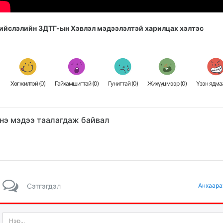
ийслэлийн ЗДТГ-ын Хэвлэл мэдээлэлтэй харилцах хэлтэс
Хөгжилтэй (
0
)
Гайхамшигтай (
0
)
Гунигтай (
0
)
Жихүүцмээр (
0
)
Үзэн ядмаа
нэ мэдээ таалагдаж байвал
Сэтгэгдэл
Анхаара