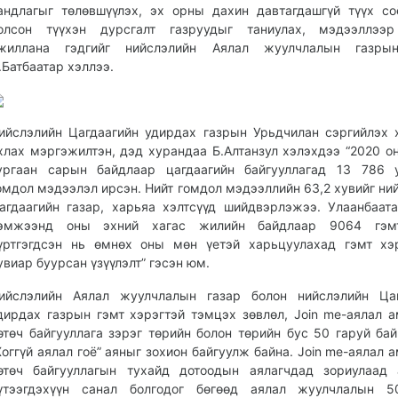
андлагыг төлөвшүүлэх, эх орны дахин давтагдашгүй түүх с
олсон түүхэн дурсгалт газруудыг таниулах, мэдээллээр
жиллана гэдгийг нийслэлийн Аялал жуулчлалын газры
.Батбаатар хэллээ.
ийслэлийн Цагдаагийн удирдах газрын Урьдчилан сэргийлэх 
хлах мэргэжилтэн, дэд хурандаа Б.Алтанзул хэлэхдээ “2020 о
ургаан сарын байдлаар цагдаагийн байгууллагад 13 786 у
омдол мэдээлэл ирсэн. Нийт гомдол мэдээллийн 63,2 хувийг ни
агдаагийн газар, харьяа хэлтсүүд шийдвэрлэжээ. Улаанбаат
эмжээнд оны эхний хагас жилийн байдлаар 9064 гэм
үртгэгдсэн нь өмнөх оны мөн үетэй харьцуулахад гэмт хэ
увиар буурсан үзүүлэлт” гэсэн юм.
ийслэлийн Аялал жуулчлалын газар болон нийслэлийн Цаг
дирдах газрын гэмт хэрэгтэй тэмцэх зөвлөл, Join me-аялал 
өтөч байгууллага зэрэг төрийн болон төрийн бус 50 гаруй бай
Хоггүй аялал гоё” аяныг зохион байгуулж байна. Join me-аялал 
өтөч байгууллагын тухайд дотоодын аялагчдад зориулаад 
үтээгдэхүүн санал болгодог бөгөөд аялал жуулчлалын 5