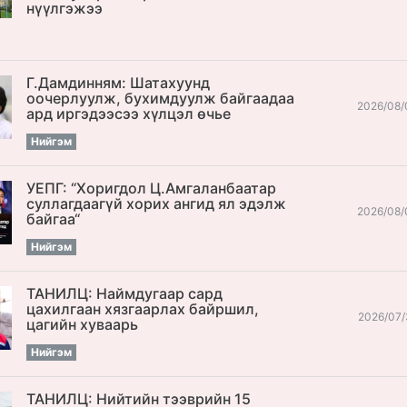
нүүлгэжээ
Г.Дамдинням: Шатахуунд
оочерлуулж, бухимдуулж байгаадаа
2026/08/
ард иргэдээсээ хүлцэл өчье
Нийгэм
УЕПГ: “Хоригдол Ц.Амгаланбаатар
cуллагдаагүй хорих ангид ял эдэлж
2026/08/
байгаа“
Нийгэм
ТАНИЛЦ: Наймдугаар сард
цахилгаан хязгаарлах байршил,
2026/07/
цагийн хуваарь
Нийгэм
ТАНИЛЦ: Нийтийн тээврийн 15