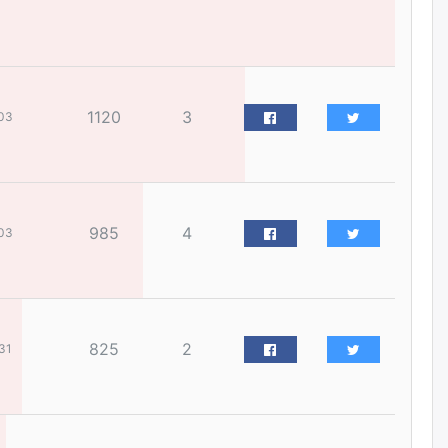
үйлчилгээний ажилтнуудын
ХАРИЛЦАА хандлагатай
холбоотой ГОМДОЛ их байгааг
дурдлаа
өчигдѳр
1120
3
03
Бариста хийх нь залуусын
дунд яагаад трэнд болов
өчигдѳр
985
4
03
Өмгөөлөгч Б.Оюунбилэг:
"Урьхан" Б.Чинбат гэж хүн
бизнес хамтрагчаа гүтгэж
хууль хяналтын байгууллагаар
шалгуулж, торны цаана
суулгана гэх мэтээр дарамталдаг
өчигдѳр
825
2
31
Д.Амарбаясгалан:
Шатахууныхаа 97 хувийг нэг
улсаас авдаг хараат байдлаа
зогсоож, Арабын орнуудаас