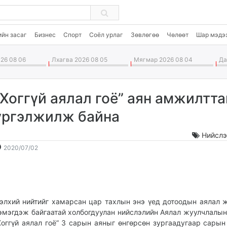
ийн засаг
Бизнес
Спорт
Соёл урлаг
Зөвлөгөө
Чөлөөт
Шар мэдэ
26 08 06
Лхагва 2026 08 05
Мягмар 2026 08 04
Дав
“Хоггүй аялал гоё” аян амжилтта
үргэлжилж байна
Нийслэ
2020-
2026-
2020/07/02
07-
08-
02
07
12:44:10
17:34:58
элхий нийтийг хамарсан цар тахлын энэ үед дотоодын аялал 
эмэгдэж байгаатай холбогдуулан нийслэлийн Аялал жуулчлалын
Хоггүй аялал гоё” 3 сарын аяныг өнгөрсөн зургаадугаар сарын