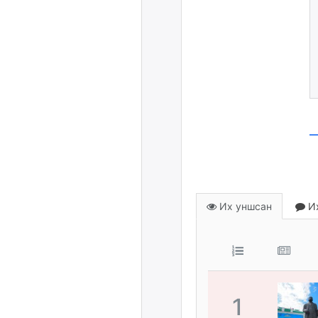
Их уншсан
Их
1