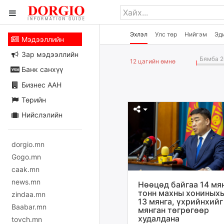
Эхлэл
Улс төр
Нийгэм
Эд
Мэдээллийн
Зар мэдээллийн
Бямба 2
12 цагийн өмнө
Банк санхүү
Бизнес ААН
Төрийн
Нийслэлийн
dorgio.mn
Gogo.mn
caak.mn
news.mn
Нөөцөд байгаа 14 мя
тонн махны хониных
zindaa.mn
13 мянга, үхрийнхийг
Baabar.mn
мянган төгрөгөөр
худалдана
tovch.mn