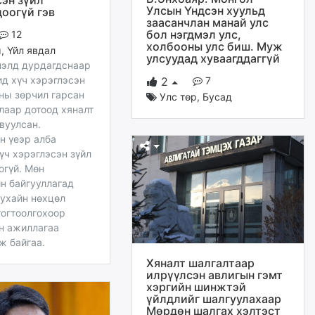
сэн зүйл
Улсын Үндсэн хуульд
доогүй гэв
заасанчлан манай улс
бол нэгдмэл улс,
12
холбооны улс биш. Муж
м
,
Үйл явдал
улсуудад хуваагддаггүй
лэлд дурдагдснаар
ид хүч хэрэглэсэн
7
2
ны зөрчил гарсан
Улс төр
,
Бусад
лаар дотоод хяналт
вуулсан.
н үеэр алба
үч хэрэглэсэн зүйл
огүй. Мөн
н байгууллагад
тухайн нөхцөл
тогтоолгохоор
н ажиллагаа
ж байгаа.
Хяналт шалгалтаар
илрүүлсэн авлигын гэмт
хэргийн шинжтэй
үйлдлийг шалгуулахаар
Мөрдөн шалгах хэлтэст