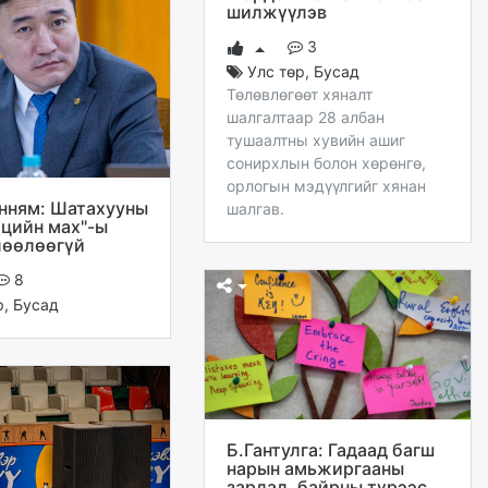
шилжүүлэв
3
Улс төр
,
Бусад
Төлөвлөгөөт хяналт
шалгалтаар 28 албан
тушаалтны хувийн ашиг
сонирхлын болон хөрөнгө,
орлогын мэдүүлгийг хянан
нням: Шатахууны
шалгав.
өцийн мах"-ы
лөөлөөгүй
8
р
,
Бусад
Б.Гантулга: Гадаад багш
нарын амьжиргааны
зардал, байрны түрээс