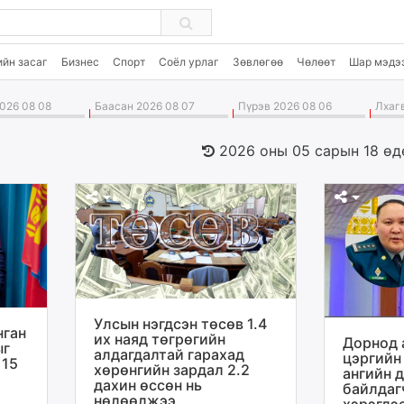
ийн засаг
Бизнес
Спорт
Соёл урлаг
Зөвлөгөө
Чөлөөт
Шар мэдэ
026 08 08
Баасан 2026 08 07
Пүрэв 2026 08 06
Лхагв
2026 оны 05 сарын 18 өд
Улсын нэгдсэн төсөв 1.4
нган
их наяд төгрөгийн
Дорнод 
ыг
алдагдалтай гарахад
цэргийн
 15
хөрөнгийн зардал 2.2
ангийн 
дахин өссөн нь
байлдаг
нөлөөлжээ