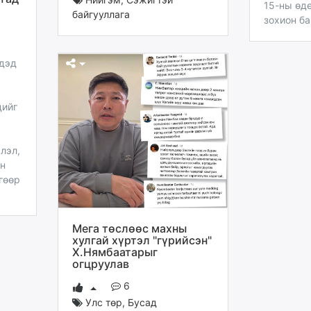
15-ны өд
байгууллага
зохион ба
үдэд
дийг
лэл,
ын
гөөр
Мега төслөөс махны
хулгай хүртэл "гүрийсэн"
Х.Нямбаатарыг
огцруулав
6
Улс төр
,
Бусад