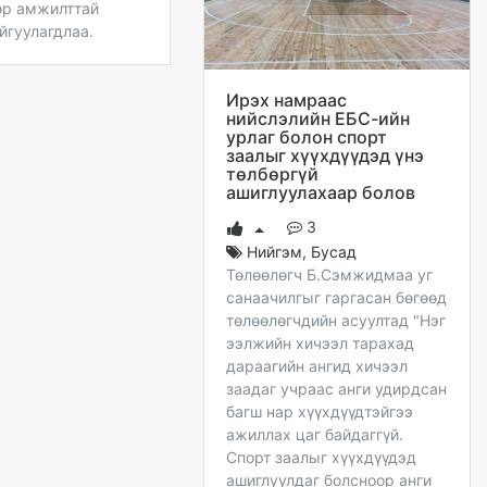
өр амжилттай
йгуулагдлаа.
Ирэх намраас
нийслэлийн ЕБС-ийн
урлаг болон спорт
заалыг хүүхдүүдэд үнэ
төлбөргүй
ашиглуулахаар болов
3
Нийгэм
,
Бусад
Төлөөлөгч Б.Сэмжидмаа уг
санаачилгыг гаргасан бөгөөд
төлөөлөгчдийн асуултад "Нэг
ээлжийн хичээл тарахад
дараагийн ангид хичээл
заадаг учраас анги удирдсан
багш нар хүүхдүүдтэйгээ
ажиллах цаг байдаггүй.
Спорт заалыг хүүхдүүдэд
ашиглуулдаг болсноор анги