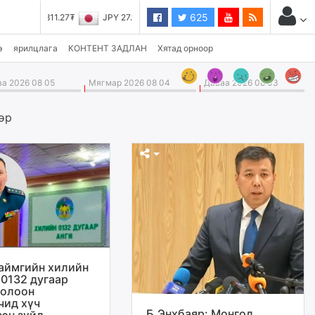
625
JPY 27.19₮
э
ярилцлага
КОНТЕНТ ЗАДЛАН
Хятад орноор
а 2026 08 05
Мягмар 2026 08 04
Даваа 2026 08 03
өр
аймгийн хилийн
 0132 дугаар
долоон
чид хүч
Б.Энхбаяр: Монгол