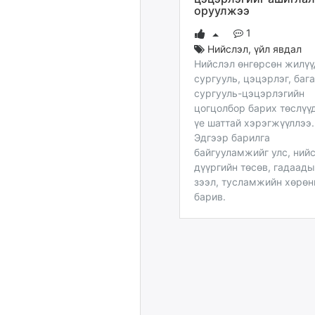
оруулжээ
1
Нийслэл
,
үйл явдал
Нийслэл өнгөрсөн жилү
сургууль, цэцэрлэг, бага
сургууль-цэцэрлэгийн
цогцолбор барих төслүү
үе шаттай хэрэгжүүллээ.
Эдгээр барилга
байгууламжийг улс, нийс
дүүргийн төсөв, гадаад
зээл, тусламжийн хөрөн
барив.