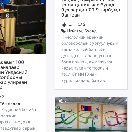
зэрэг цалингаас бусад
бүх зардал ₮3.9 тэрбумд
багтсан
2
Нийгэм
,
Бусад
Нийслэлийн ерөнхий
боловсролын сургуулиудын
англи хэлний багшийн
дутагдлыг гадаад улсаас
жавыг 100
багш авчирч, ажиллуулан
саналаар
нөхөх тухай тогтоолын
н Үндэсний
төслийг НИТХ-ын
холбооны
хуралдаанаар батлав.
ээр улираан
э
2
Үйл явдал
 Үндэсний бөхийн
 ээлжит
ар Их Эе хурал
 тавдугаар сарын