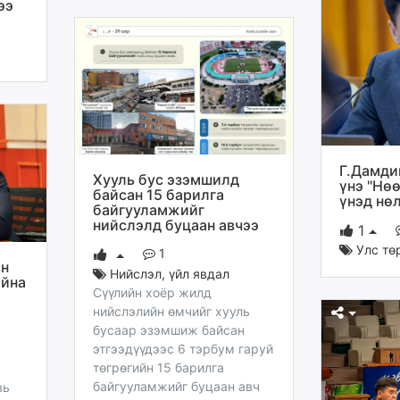
ээ
Г.Дамди
Хууль бус эзэмшилд
үнэ "Нө
байсан 15 барилга
үнэд нө
байгууламжийг
нийслэлд буцаан авчээ
1
Улс тө
1
ан
Нийслэл
,
үйл явдал
айна
Сүүлийн хоёр жилд
нийслэлийн өмчийг хууль
бусаар эзэмшиж байсан
этгээдүүдээс 6 тэрбум гаруй
төгрөгийн 15 барилга
байгууламжийг буцаан авч
вь