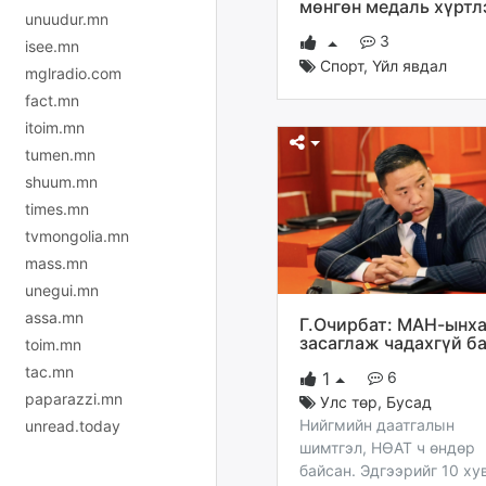
мөнгөн медаль хүртл
unuudur.mn
3
isee.mn
Спорт
,
Үйл явдал
mglradio.com
fact.mn
itoim.mn
tumen.mn
shuum.mn
times.mn
tvmongolia.mn
mass.mn
unegui.mn
assa.mn
Г.Очирбат: МАН-ынх
засаглаж чадахгүй б
toim.mn
tac.mn
6
1
paparazzi.mn
Улс төр
,
Бусад
Нийгмийн даатгалын
unread.today
шимтгэл, НӨАТ ч өндөр
байсан. Эдгээрийг 10 ху