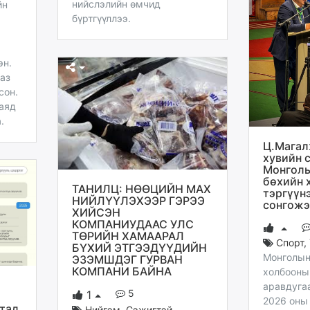
нийслэлийн өмчид
йн
бүртгүүллээ.
эн.
ааз
сон.
наяд
.
Ц.Магал
хувийн 
Монголы
бөхийн 
ТАНИЛЦ: НӨӨЦИЙН МАХ
тэргүүн
НИЙЛҮҮЛЭХЭЭР ГЭРЭЭ
сонгожэ
ХИЙСЭН
КОМПАНИУДААС УЛС
ТӨРИЙН ХАМААРАЛ
Спорт
,
БҮХИЙ ЭТГЭЭДҮҮДИЙН
Монголын
ЭЗЭМШДЭГ ГУРВАН
КОМПАНИ БАЙНА
холбооны
аравдуга
5
1
2026 оны
тад
Нийгэм
,
Сэжигтэй