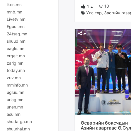
ikon.mn
10
1
mnb.mn
Улс төр
,
Засгийн газа
Livetv.mn
Eguur.mn
24tsag.mn
shuud.mn
eagle.mn
ergelt.mn
zarig.mn
today.mn
zuv.mn
mminfo.mn
ugluu.mn
urlag.mn
unen.mn
asu.mn
shudarga.mn
Өсвөрийн боксчдын
Азийн аваргаас Ө.Сү
shuurhai.mn