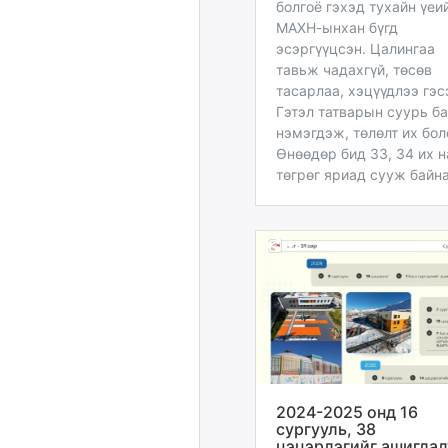
болгоё гэхэд тухайн үеи
МАХН-ынхан бүгд
эсэргүүцсэн. Цалингаа
тавьж чадахгүй, төсөв
тасарлаа, хэцүүдлээ гэс
Гэтэл татварын суурь б
нэмэгдэж, төлөлт их бол
Өнөөдөр бид 33, 34 их 
төгрөг яриад сууж байна
2024-2025 онд 16
сургууль, 38
цэцэрлэгийг ашиглал