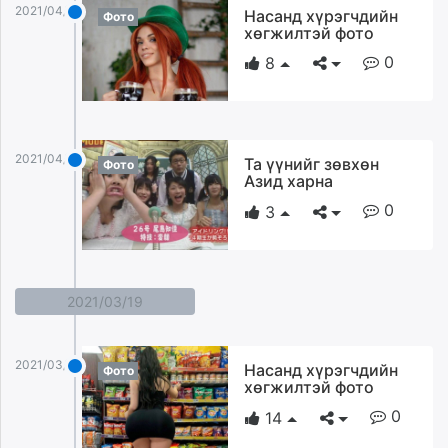
2021/04/02
Насанд хүрэгчдийн
Фото
хөгжилтэй фото
0
8
2021/04/02
Та үүнийг зөвхөн
Фото
Азид харна
0
3
2021/03/19
2021/03/19
Насанд хүрэгчдийн
Фото
хөгжилтэй фото
0
14