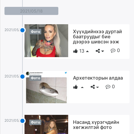
unuudur.mn
2021/05/18
isee.mn
mglradio.com
fact.mn
2021/05/18
Хүүхдийнхээ дуртай
Фото
itoim.mn
баатруудыг бие
дээрээ шивсэн ээж
tumen.mn
0
shuum.mn
13
times.mn
tvmongolia.mn
mass.mn
2021/05/18
Архетекторын алдаа
Фото
unegui.mn
0
assa.mn
toim.mn
tac.mn
paparazzi.mn
unread.today
2021/05/18
Насанд хүрэгчдийн
Фото
хөгжилтэй фото