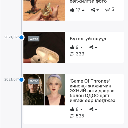
хөгжилтэй фото
ikon.mn
5
17
mnb.mn
Livetv.mn
Eguur.mn
24tsag.mn
2021/07/06
Бүтэлгүйтэлүүд
Фото
shuud.mn
9
eagle.mn
333
ergelt.mn
zarig.mn
today.mn
zuv.mn
2021/07/06
'Game Of Thrones'
Фото
mminfo.mn
киноны жүжигчин
ugluu.mn
ЭХНИЙ анги дээрээ
болон ОДОО цагт
urlag.mn
ингэж өөрчлөгджээ
unen.mn
8
asu.mn
535
shudarga.mn
shuurhai.mn