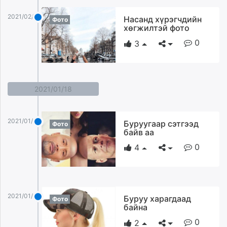
2021/02/26
Насанд хүрэгчдийн
Фото
хөгжилтэй фото
0
3
2021/01/18
2021/01/18
Буруугаар сэтгээд
Фото
байв аа
0
4
2021/01/18
Буруу харагдаад
Фото
байна
0
2