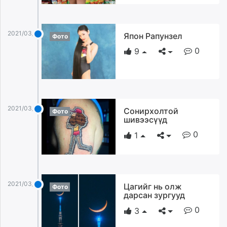
2021/03/19
Япон Рапунзел
Фото
0
9
2021/03/19
Сонирхолтой
Фото
шивээсүүд
0
1
2021/03/19
Цагийг нь олж
Фото
дарсан зургууд
0
3