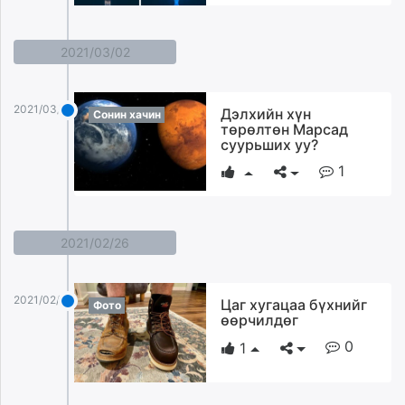
2021/03/02
2021/03/02
Дэлхийн хүн
Сонин хачин
төрөлтөн Марсад
суурьших уу?
1
2021/02/26
2021/02/26
Цаг хугацаа бүхнийг
Фото
өөрчилдөг
0
1