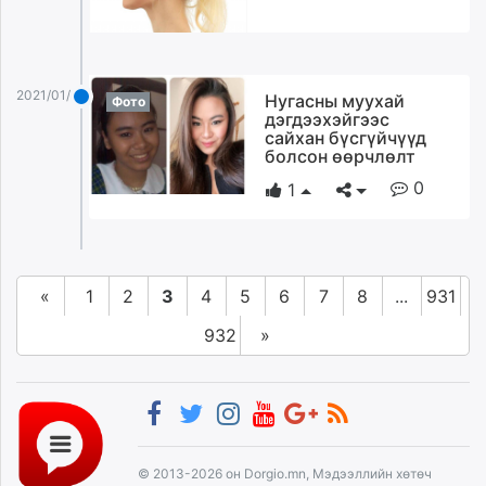
2021/01/18
Нугасны муухай
Фото
дэгдээхэйгээс
сайхан бүсгүйчүүд
болсон өөрчлөлт
0
1
«
1
2
3
4
5
6
7
8
...
931
932
»
© 2013-2026 он Dorgio.mn, Мэдээллийн хөтөч