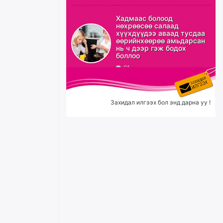
ХЗДХ-ын сайд С.Амарсайхан:
Авлигаар авсан хөрөнгийг
Хадмаас болоод
хурааж, нийгмийн сайн
нөхрөөсөө салаад
сайхны хөгжилд зориулах
хүүхдүүдээ аваад тусдаа
бөгөөд үүнийг хэд хэдэн эрх
өөрийнхөөрөө амьдарсан
бүхий байгууллагаас санал авна
нь ч дээр гэж бодох
боллоо
өчигдѳр
91
Шатахууныг олдож байгаа
газраас нь л авч байна. Үнэ
тарифаас илүү хангамж дээр
Захидал илгээх бол энд дарна уу !
анхаарч байна
өчигдѳр
Ц.Будханд: Дүүгээ гараад
ирнэ гэж итгэж хүлээсээр
долоон сарын хугацаа
өнгөрлөө
өчигдѳр
Барилгын салбарын 100
жилийн ойд зориулсан