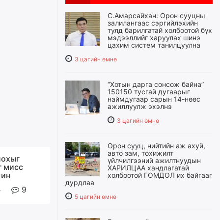
С.Амарсайхан: Орон сууцны
залилангаас сэргийлэхийн
тулд барилгатай холбоотой бүх
мэдээллийг харуулах шинэ
цахим систем танилцуулна
3 цагийн өмнө
“Хотын дарга сонсож байна”
150150 тусгай дугаарыг
наймдугаар сарын 14-нөөс
ажиллуулж эхэлнэ
3 цагийн өмнө
Орон сууц, нийтийн аж ахуй,
авто зам, тохижилт
лохыг
үйлчилгээний ажилтнуудын
 мисс
ХАРИЛЦАА хандлагатай
жин
холбоотой ГОМДОЛ их байгааг
дурдлаа
9
5 цагийн өмнө