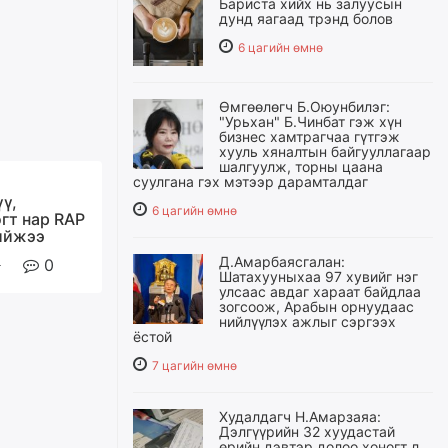
Бариста хийх нь залуусын
дунд яагаад трэнд болов
6 цагийн өмнө
Өмгөөлөгч Б.Оюунбилэг:
"Урьхан" Б.Чинбат гэж хүн
бизнес хамтрагчаа гүтгэж
хууль хяналтын байгууллагаар
шалгуулж, торны цаана
суулгана гэх мэтээр дарамталдаг
үү,
6 цагийн өмнө
гт нар RAP
ийжээ
Д.Амарбаясгалан:
0
Шатахууныхаа 97 хувийг нэг
улсаас авдаг хараат байдлаа
зогсоож, Арабын орнуудаас
нийлүүлэх ажлыг сэргээх
ёстой
7 цагийн өмнө
Худалдагч Н.Амарзаяа:
Дэлгүүрийн 32 хуудастай
өрийн дэвтэр долоо хоногт л