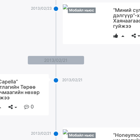
2013/02/23
“Миний сү
Мобайл ньюс
дэлгүүр”-
Хаянаагаа
гуйжээ
2013/02/21
2013/02/21
Capella”
тлагийн Төрөө
чмаагийн нөхөр
жээ
0
2013/02/21
“Honeymo
Мобайл ньюс