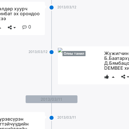
2013/03/12
өлдөр хуурч
инбат эх орондоо
ээ
0
2013/03/12
Жүжигчин
Олны танил
Б.Баатарх
Д.Бямбацо
DEMBEE х
2013/03/11
2013/03/11
үрэвсүрэн
гтэйчүүдийн
ирхийллийн