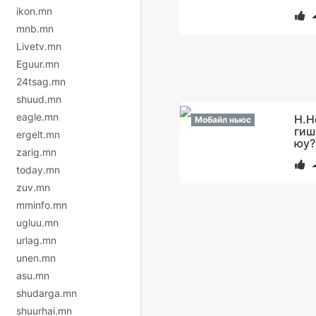
ikon.mn
mnb.mn
Livetv.mn
Eguur.mn
24tsag.mn
shuud.mn
eagle.mn
Н.Н
Мобайл ньюс
гиш
ergelt.mn
юу?
zarig.mn
today.mn
zuv.mn
mminfo.mn
ugluu.mn
urlag.mn
unen.mn
asu.mn
shudarga.mn
shuurhai.mn