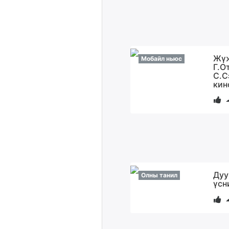
Жүж
Мобайл ньюс
Г.О
С.С
кин
Дуу
Олны танил
үсн