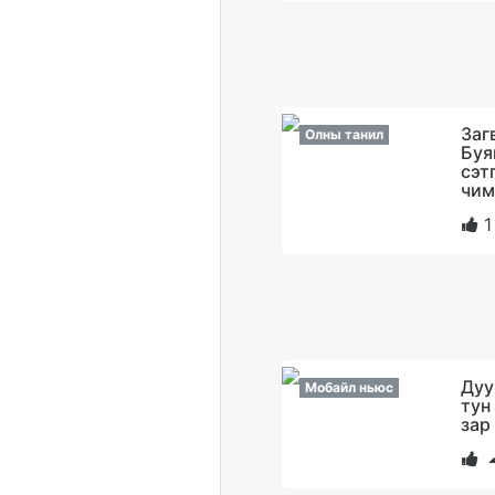
Заг
Олны танил
Буя
сэт
чим
1
Дуу
Мобайл ньюс
тун
зар