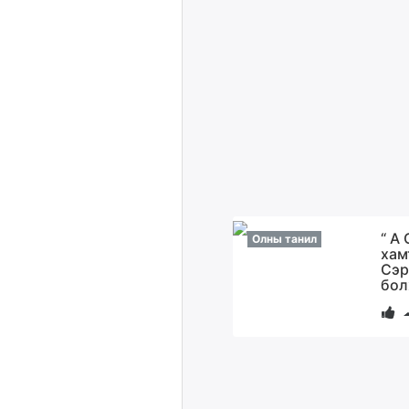
“ А 
Олны танил
хам
Сэр
бол