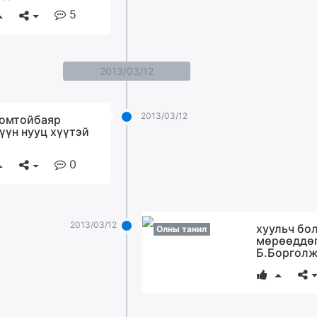
5
2013/03/12
2013/03/12
омтойбаяр
үүн нууц хүүтэй
0
2013/03/12
хуульч бо
Олны танил
мөрөөддөг
Б.Боргол