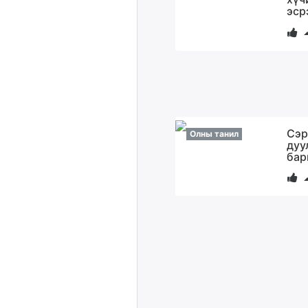
эср
Сэр
Олны танил
дуу
бар