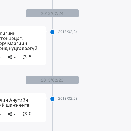
2013/02/24
2013/02/24
игчин
тгонцэцэг,
эрчмаагийн
онд нүцгэлээгүй
5
2013/02/23
2013/02/23
чин Анугийн
ий шинэ өнгө
0