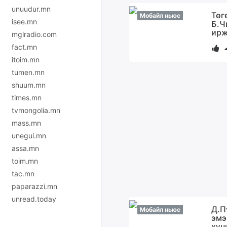
unuudur.mn
Төг
Мобайл ньюс
isee.mn
Б.Ч
ирж
mglradio.com
fact.mn
itoim.mn
tumen.mn
shuum.mn
times.mn
tvmongolia.mn
mass.mn
unegui.mn
assa.mn
toim.mn
tac.mn
paparazzi.mn
unread.today
Д.П
Мобайл ньюс
эмэ
хүч