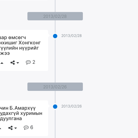
2013/02/28
2013/02/28
вар өмсөгч
нхишиг Хонгконг
гүүлийн нүүрийг
жээ
2
2013/02/26
2013/02/26
чин Б.Амархүү
 удахгүй хуримын
 дуулгана
6