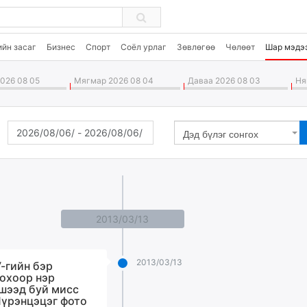
ийн засаг
Бизнес
Спорт
Соёл урлаг
Зөвлөгөө
Чөлөөт
Шар мэдэ
026 08 05
Мягмар 2026 08 04
Даваа 2026 08 03
Ням
Дэд бүлэг сонгох
2013/03/13
2013/03/13
-гийн бэр
охоор нэр
шээд буй мисс
үрэнцэцэг фото