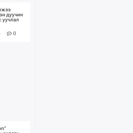
Цагдаагийн дэд хурандаа
лжээ
Д.Будзаан: Хүүхдийн эсрэг
бэлгийн хүчирхийлэл үйлдвэл
хэн дуучин
бүх насаар нь хорих ял
с уучлал
оногдуулах хуулийн
зохицуулалттай
0
өчигдѳр
“Аяллын газрын зураг”-ийн
хэвлэмэл хувилбарыг Голомт
банкны салбараас үнэ
төлбөргүй авах боломжтой
өчигдѳр
ЕБС-ийн захирлын үүргийг түр
орлон гүйцэтгэгч
манаачтайгаа бүлэглэн
эзэмшлийнх нь дансаар заал,
зогсоолын төлбөр ₮121.5
саяыг авчээ
өчигдѳр
on”