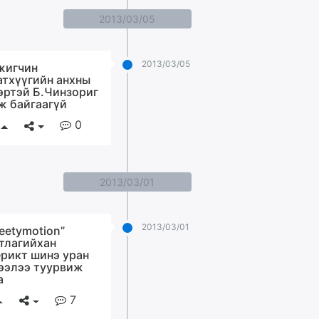
2013/03/05
2013/03/05
игчин
атхүүгийн анхны
эртэй Б.Чинзориг
ж байгаагүй
0
2013/03/01
2013/03/01
eetymotion”
тлагийхан
рикт шинэ уран
ээлээ туурвиж
а
7