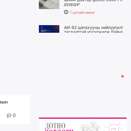
дүүрдэг
7 цагийн өмнө
АИ-92 шатахууны нийлүүлэлт
тасралтгүй үргэлжилж байна
7 цагийн өмнө
I ангийн цахим бүртгэл энэ
сарын 17-ноос эхэлнэ
8 цагийн өмнө
Үндсэн хууль зөрчсөн
Х.Булгантуяа, үндэсний эв
нэгдэлд харшилсан
М.Нарантуяа-Нара нарт хэзээ
рвын
хариуцлага тооцох вэ?
9 цагийн өмнө
0
Нефть импортлогч компаниуд