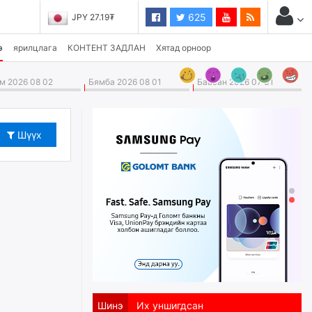
625
JPY 27.19₮
э
ярилцлага
КОНТЕНТ ЗАДЛАН
Хятад орноор
 2026 08 02
Бямба 2026 08 01
Баасан 2026 07 31
Шүүх
Шинэ
Их уншигдсан