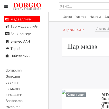
Эхлэл
Улс төр
Нийгэм
Эд
Мэдээллийн
Зар мэдээллийн
Лхагва 2
3 цагийн өмнө
Банк санхүү
Бизнес ААН
Шар мэдээ
Төрийн
Нийслэлийн
dorgio.mn
Gogo.mn
caak.mn
news.mn
АПУ
zindaa.mn
Олны танил
бол
Baabar.mn
дэв
Д.Ш
tovch.mn