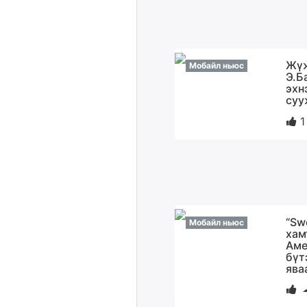
Жүж
Мобайл ньюс
Э.Б
эхн
суу
1
“Sw
Мобайл ньюс
хам
Аме
бүт
ява