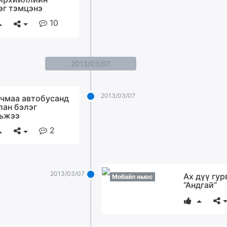
эг тэмцэнэ
10
2013/03/07
2013/03/07
чмаа автобусанд
лан бэлэг
ьжээ
2
2013/03/07
Ах дүү гу
Мобайл ньюс
“Андгай”