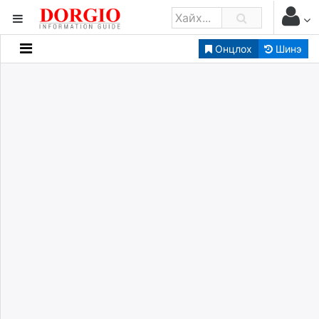
Онцлох
Шинэ
Мэдээллийн
Зар мэдээллийн
Банк санхүү
Бизнес ААН
Төрийн
Нийслэлийн
dorgio.mn
Gogo.mn
caak.mn
news.mn
zindaa.mn
Baabar.mn
tovch.mn