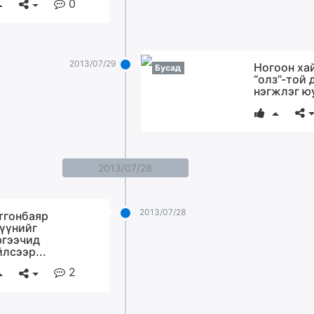
0
2013/07/29
Ногоон ха
Бусад
“олз”-той 
нэгжлэг ю
2013/07/28
2013/07/28
тгонбаяр
үүнийг
гээчид
йлсээр...
2