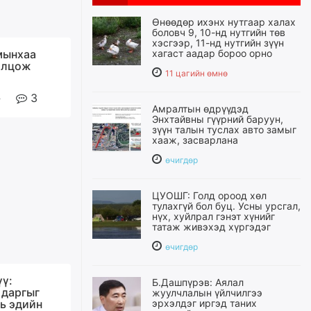
Өнөөдөр ихэнх нутгаар халах
боловч 9, 10-нд нутгийн төв
хэсгээр, 11-нд нутгийн зүүн
мынхаа
хагаст аадар бороо орно
олцож
11 цагийн өмнө
3
Амралтын өдрүүдэд
Энхтайвны гүүрний баруун,
зүүн талын туслах авто замыг
хааж, засварлана
өчигдѳр
ЦУОШГ: Голд ороод хөл
тулахгүй бол буц. Усны урсгал,
нүх, хуйлрал гэнэт хүнийг
татаж живэхэд хүргэдэг
өчигдѳр
үү:
Б.Дашпүрэв: Аялал
 даргыг
жуулчлалын үйлчилгээ
нь эдийн
эрхэлдэг иргэд таних