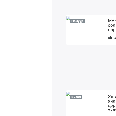
МАН
Намууд
сол
өөр
Хят
Бусад
хил
цэр
эхл