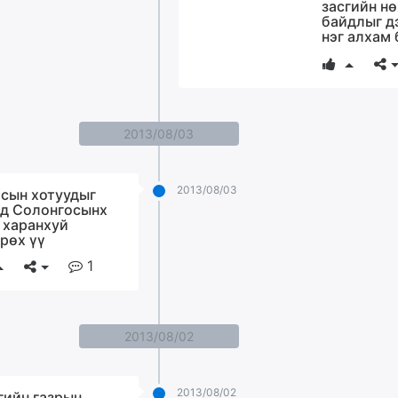
засгийн н
байдлыг д
нэг алхам
2013/08/03
2013/08/03
сын хотуудыг
д Солонгосынх
 харанхуй
рөх үү
1
2013/08/02
2013/08/02
гийн газрын