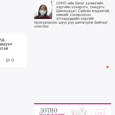
СУИС-ийн бүлэг хүчингийн
хэргийн хохирогч, тэмцэгч
Шинэцэцэг: Сайхан мэдээтэй,
намайг хохироосон
этгээдүүдийн хэргийг
прокуророос шүүх рүү шилжүүлж байгааг
сонслоо
өчигдѳр
лд
самуэл
Өчигдрийн байдлаар ₮10000
ртэй
доош дүнгээр шатахууны
худалдан авалт хийсэн 1500
баримт бүртгэгджээ
0
өчигдѳр
Шатахуун олголтыг 50,000
төгрөгөөр хязгаарласныг
нэмэгдүүлж 100,000 төгрөгт
хүргэхээр судалж байгаа
өчигдѳр
Ц.Сандаг-Очир: COP17 ба
COP31 хурлын уялдаа нь