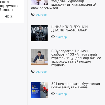
тэмдгийн хүрээгээр
өхцөл
шатахууныг хязгаарлалтгүй
ээрдүүлэх
авах боломжтой
 болсон
өчигдѳр
8
ШИНЭ КЛИП: ДУУЧИН
Д.БОЛД "БАЯРЛАЛАА"
өчигдѳр
Б.Пүрэвдагва: Найман
салбарын 103 үйлчилгээний
бүртгэлийг цуцалснаар бизнес
эрхлэхэд таатай нөхцөл
бүрдэнэ
өчигдѳр
301 цистерн вагон буулгалтад
болон замд явж байна
өчигдѳр