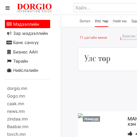
Эхлэл
Улс төр
Нийгэм
Эд
Мэдээллийн
Зар мэдээллийн
Баасан 
11 цагийн өмнө
Банк санхүү
Бизнес ААН
Улс төр
Төрийн
Нийслэлийн
dorgio.mn
Gogo.mn
caak.mn
news.mn
МАН
zindaa.mn
Намууд
хэн
Baabar.mn
tovch.mn