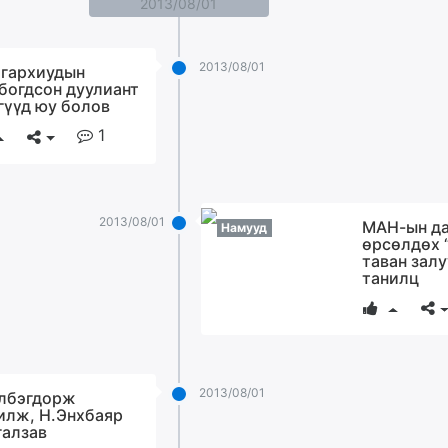
2013/08/01
2013/08/01
гархиудын
богдсон дуулиант
гүүд юу болов
1
2013/08/01
МАН-ын д
Намууд
өрсөлдөх 
таван зал
танилц
2013/08/01
лбэгдорж
илж, Н.Энхбаяр
галзав