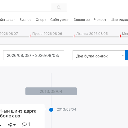
ийн засаг
Бизнес
Спорт
Соёл урлаг
Зөвлөгөө
Чөлөөт
Шар мэдэ
2026 08 07
Пүрэв 2026 08 06
Лхагва 2026 08 05
Мяг
Дэд бүлэг сонгох
2013/08/04
2013/08/04
-ын шинэ дарга
 болох вэ
1