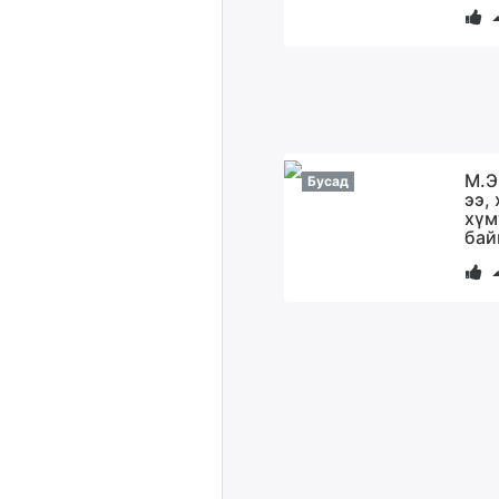
М.Э
Бусад
ээ,
хүм
бай