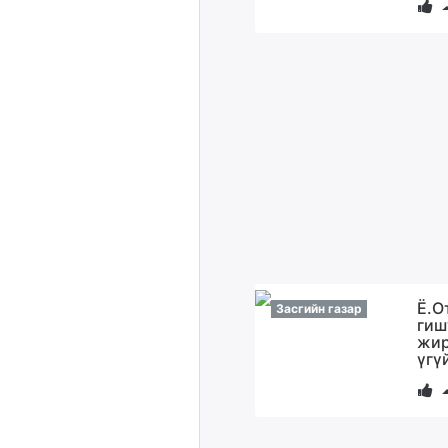
Ё.О
Засгийн газар
гиш
жир
үгү