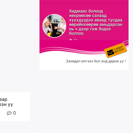
Б.Сэмжидмаа: Зөвшөөрлийн
Хадмаас болоод
шинжтэй 103 бүртгэлээс
нөхрөөсөө салаад
нийслэлийн бизнес
хүүхдүүдээ аваад тусдаа
эрхлэгчдийг чөлөөллөө
өөрийнхөөрөө амьдарсан
нь ч дээр гэж бодох
өчигдѳр
боллоо
91
Эрэн хайж байна
өчигдѳр
Захидал илгээх бол энд дарна уу !
С.Амарсайхан: Орон сууцны
залилангаас сэргийлэхийн
тулд барилгатай холбоотой бүх
мэдээллийг харуулах шинэ
цахим систем танилцуулна
зар
лэн үү
уржигдар
0
“Хотын дарга сонсож байна”
150150 тусгай дугаарыг
наймдугаар сарын 14-нөөс