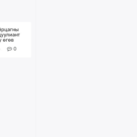
Д.Амарбаясгалан:
Шатахууныхаа 97 хувийг нэг
улсаас авдаг хараат байдлаа
зогсоож, Арабын орнуудаас
йрцагны
нийлүүлэх ажлыг сэргээх
дуулиант
ёстой
у өгөв
уржигдар
0
Худалдагч Н.Амарзаяа:
Дэлгүүрийн 32 хуудастай
өрийн дэвтэр долоо хоногт л
дүүрдэг
уржигдар
АИ-92 шатахууны нийлүүлэлт
тасралтгүй үргэлжилж байна
уржигдар
I ангийн цахим бүртгэл энэ
сарын 17-ноос эхэлнэ