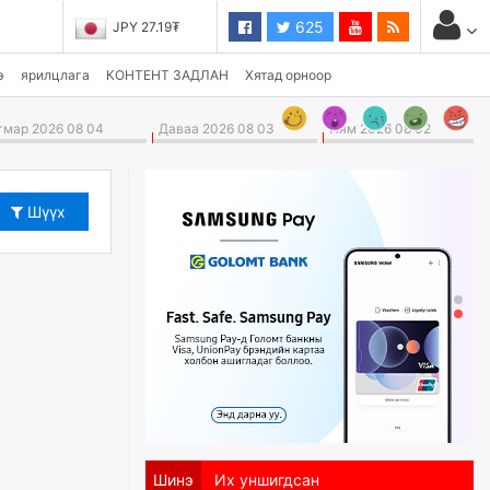
625
JPY 27.19₮
э
ярилцлага
КОНТЕНТ ЗАДЛАН
Хятад орноор
мар 2026 08 04
Даваа 2026 08 03
Ням 2026 08 02
Шүүх
Шинэ
Их уншигдсан