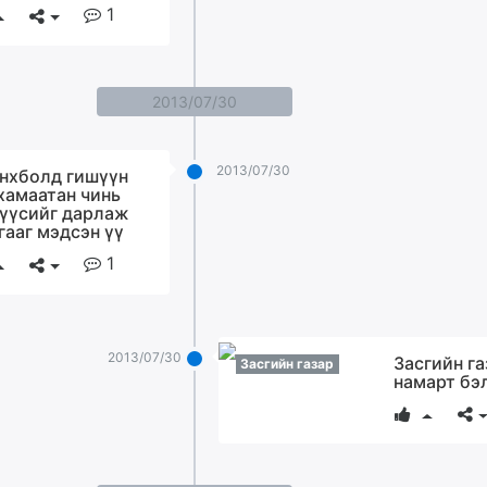
1
2013/07/30
2013/07/30
нхболд гишүүн
 хамаатан чинь
үүсийг дарлаж
гааг мэдсэн үү
1
2013/07/30
Засгийн га
Засгийн газар
намарт бэ