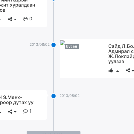
жит хуралдаан
ов
0
2013/08/02
Сайд Л.Бо
Бусад
Адмирал 
Ж.Локлэй
уулзав
2013/08/02
 Э.Мөнх-
роор дутах уу
1