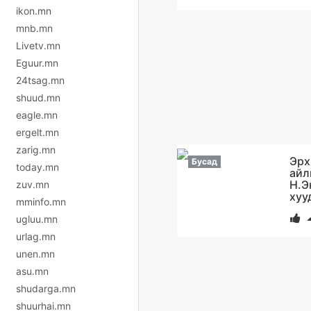
ikon.mn
mnb.mn
Livetv.mn
Eguur.mn
24tsag.mn
shuud.mn
eagle.mn
ergelt.mn
zarig.mn
Эрх
Бусад
today.mn
айл
Н.Э
zuv.mn
хуу
mminfo.mn
ugluu.mn
urlag.mn
unen.mn
asu.mn
shudarga.mn
shuurhai.mn