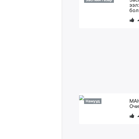
ээл
бол
МАН
Намууд
Очи