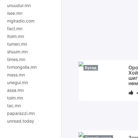
unuudur.mn
isee.mn
mglradio.com
fact.mn
itoim.mn
tumen.mn
shuum.mn
times.mn
Оро
tvmongolia.mn
Бусад
Хой
mass.mn
шиг
unegui.mn
нөм
assa.mn
toim.mn
tac.mn
paparazzi.mn
unread.today
Зас
Засгийн газар