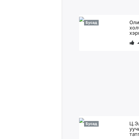
Оли
Бусад
хол
хэр
Ц.Э
Бусад
ууч
тат