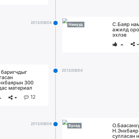
2013/08/04
С.Баяр на
Намууд
ажилд ор
эхлэв
2013/08/04
 баригчдыг
гасан
нхбаярын 300
дас материал
12
2013/08/04
О.Баасанх
Бусад
Н.Энхбаяр
сулласан 