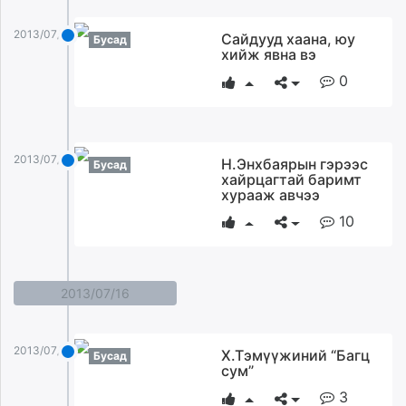
2013/07/17
Сайдууд хаана, юу
Бусад
хийж явна вэ
0
2013/07/17
Н.Энхбаярын гэрээс
Бусад
хайрцагтай баримт
хурааж авчээ
10
2013/07/16
2013/07/16
Х.Тэмүүжиний “Багц
Бусад
сум”
3