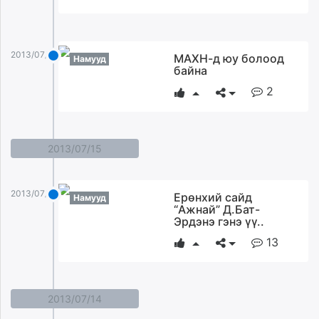
2013/07/16
МАХН-д юу болоод
Намууд
байна
2
2013/07/15
2013/07/15
Ерөнхий сайд
Намууд
“Aжнай” Д.Бат-
Эрдэнэ гэнэ үү..
13
2013/07/14