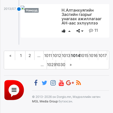
2013/07/14
Н.Алтанхуягийн
Намууд
Засгийн газрыг
унагаах ажиллагааг
АН-аас эхлүүллээ
11
«
1
2
...
1011
1012
1013
1014
1015
1016
1017
...
1029
1030
»
© 2013-2026 он Dorgio.mn, Мэдээллийн хөтөч
MGL Media Group
бүтээсэн.