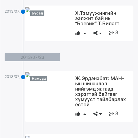
unuudur.mn
2013/07/24
Х.Тэмүүжингийн
isee.mn
Бусад
ээлжит бай нь
mglradio.com
“Боевик” Т.Билэгт
fact.mn
3
itoim.mn
tumen.mn
shuum.mn
2013/07/23
times.mn
tvmongolia.mn
mass.mn
2013/07/23
Ж.Эрдэнэбат: МАН-
Намууд
unegui.mn
ын шинэчлэл
нийгэмд яагаад
assa.mn
хэрэгтэй байгааг
toim.mn
хүмүүст тайлбарлах
ёстой
tac.mn
3
paparazzi.mn
unread.today