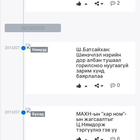
2
2013/07/21
2013/07/21
Ш.Батсайхан:
Намууд
Шинэчлэл нэрийн
дор албан тушаал
горилсноо нуугаагүй
зарим хүнд
баярлалаа
0
2013/07/21
МАХН-ын “хар ном”-
Бусад
ын жагсаалтыг
Ц.Нямдорж
тэргүүлнэ гэв үү
6