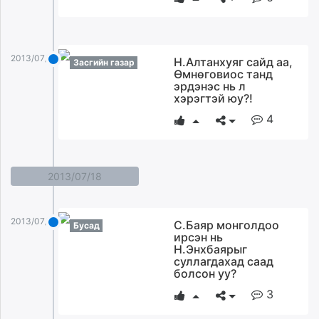
2013/07/21
Н.Алтанхуяг сайд аа,
Засгийн газар
Өмнөговиос танд
эрдэнэс нь л
хэрэгтэй юу?!
4
2013/07/18
2013/07/18
С.Баяр монголдоо
Бусад
ирсэн нь
Н.Энхбаярыг
суллагдахад саад
болсон уу?
3