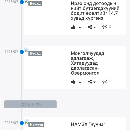
2013/07/23
Ирэх онд дотоодын
Бусад
нийт бүтээгдэхүүний
бодит өсөлтийг 14.7
хувьд хүргэнэ
0
2013/07/23
Монголчуудад
Бусад
адлагдаж,
Хятадуудад
дарлагдсан-
Өвөрмонгол
1
2013/07/22
2013/07/22
НАМЗХ “нүүнэ”
Намууд