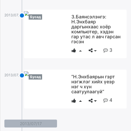
2013/07/18
З.Баянсэлэнгэ:
Бусад
Н.Энхбаяр
даргынхаас хоёр
компьютер, хэдэн
гар утас л авч гарсан
гэсэн
3
2013/07/18
”Н.Энхбаярын гэрт
Бусад
нэгжлэг хийх үеэр
нэг ч хүн
саатуулаагүй”
4
2013/07/17